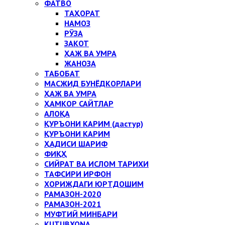
ФАТВО
ТАҲОРАТ
НАМОЗ
РЎЗА
ЗАКОТ
ҲАЖ ВА УМРА
ЖАНОЗА
ТАБОБАТ
МАСЖИД БУНЁДКОРЛАРИ
ҲАЖ ВА УМРА
ҲАМКОР САЙТЛАР
АЛОҚА
ҚУРЪОНИ КАРИМ (дастур)
ҚУРЪОНИ КАРИМ
ҲАДИСИ ШАРИФ
ФИҚҲ
СИЙРАТ ВА ИСЛОМ ТАРИХИ
ТАФСИРИ ИРФОН
ХОРИЖДАГИ ЮРТДОШИМ
РАМАЗОН-2020
РАМАЗОН-2021
МУФТИЙ МИНБАРИ
KUTUBXONA