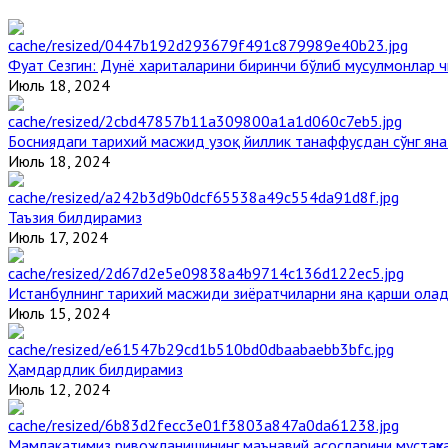
Фуат Сезгин: Дунё хариталарини биринчи бўлиб мусулмонлар ч
Июль 18, 2024
Босниядаги тарихий масжид узоқ йиллик танаффусдан сўнг ян
Июль 18, 2024
Таъзия билдирамиз
Июль 17, 2024
Истанбулнинг тарихий масжиди зиёратчиларни яна қарши ола
Июль 15, 2024
Ҳамдардлик билдирамиз
Июль 12, 2024
Мамлакатимиз ривожланишининг маънавий асосларини мустаҳка