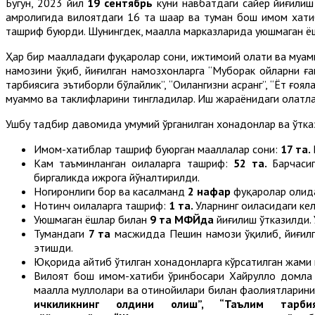
Бугун, 2023 йил
19 сентябрь
куни навбатдаги сайёр йиғили
ҳамроҳлигида вилоятдаги 16 та шаҳар ва туман бош имом хат
ташриф буюрди. Шунингдек, маҳалла марказларида уюшмаган ёш
Ҳар бир маҳалладаги фуқаролар сони, ижтимоий ҳолати ва муа
намозини ўқиб, йиғилган намозхонларга “Муборак ойларни ған
тарбиясига эътиборли бўлайлик”, “Оилангизни асранг”, “Ёт ғоя
муаммо ва таклифларини тингладилар. Иш жараёнидаги ҳолатла
Ушбу тадбир давомида умумий ўрганилган хонадонлар ва ўтка
Имом-хатиблар ташриф буюрган маҳаллалар сони:
17 та.
Кам таъминланган оилаларга ташриф:
52 та.
Барчаси
биргаликда ижрога йўналтирилди.
Ногиронлиги бор ва касалманд
2 нафар
фуқаролар ҳолид
Нотинч оилаларга ташриф:
1 та.
Уларнинг оиласидаги ке
Уюшмаган ёшлар билан
9 та МФЙда
йиғилиш ўтказилди.
Тумандаги
7 та
масжидда Пешин намози ўқилиб, йиғилг
этишди.
Юқорида айтиб ўтилган хонадонларга кўрсатилган жами
Вилоят бош имом-хатиби ўринбосари Хайрулло домл
маҳалла муллолари ва отинойилари билан фаолиятларини
ичкиликнинг олдини олиш”, “Таълим тарбия