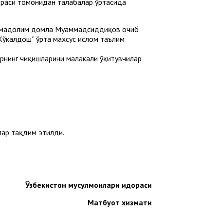
едраси томонидан талабалар ўртасида
аммадолим домла Муҳаммадсиддиқов очиб
Кўкалдош” ўрта махсус ислом таълим
рнинг чиқишларини малакали ўқитувчилар
лар тақдим этилди.
Ўзбекистон мусулмонлари идораси
Матбуот хизмати