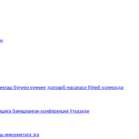
ди
млаш бугунги куннинг долзарб масаласи бўлиб қолмоқда
тишига бағишланган конференция ўтказади
ш имкониятига эга