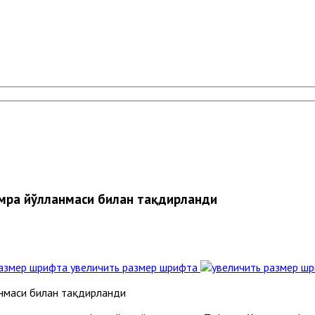
умра йўлланмаси билан тақдирланди
увеличить размер шрифта