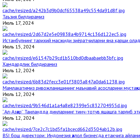
Таъзия билдирамиз
Июль 17, 2024
Истанбулнинг тарихий масжиди зиёратчиларни яна қарши ола
Июль 15, 2024
Ҳамдардлик билдирамиз
Июль 12, 2024
Мамлакатимиз ривожланишининг маънавий асосларини мустаҳка
Июль 12, 2024
“Ал-Азҳар” Таиландда динларнинг тинч-тотув яшашга тарғиб э
Июль 12, 2024
BSI бош директори: Индонезия ҳалол бизнесда етакчига айлани