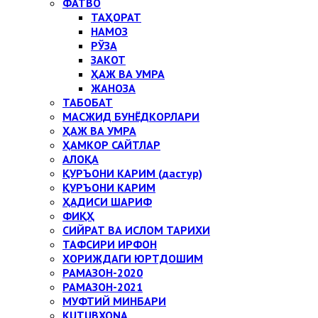
ФАТВО
ТАҲОРАТ
НАМОЗ
РЎЗА
ЗАКОТ
ҲАЖ ВА УМРА
ЖАНОЗА
ТАБОБАТ
МАСЖИД БУНЁДКОРЛАРИ
ҲАЖ ВА УМРА
ҲАМКОР САЙТЛАР
АЛОҚА
ҚУРЪОНИ КАРИМ (дастур)
ҚУРЪОНИ КАРИМ
ҲАДИСИ ШАРИФ
ФИҚҲ
СИЙРАТ ВА ИСЛОМ ТАРИХИ
ТАФСИРИ ИРФОН
ХОРИЖДАГИ ЮРТДОШИМ
РАМАЗОН-2020
РАМАЗОН-2021
МУФТИЙ МИНБАРИ
KUTUBXONA