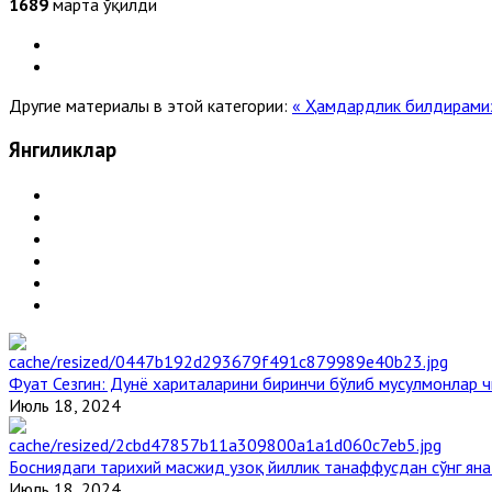
1689
марта ўқилди
Другие материалы в этой категории:
« Ҳамдардлик билдирам
Янгиликлар
Фуат Сезгин: Дунё хариталарини биринчи бўлиб мусулмонлар ч
Июль 18, 2024
Босниядаги тарихий масжид узоқ йиллик танаффусдан сўнг ян
Июль 18, 2024