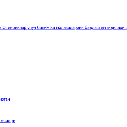
из
Отинойилар учун билим ва малакаларини баҳолаш имтиҳонлари я
изган
а очилди