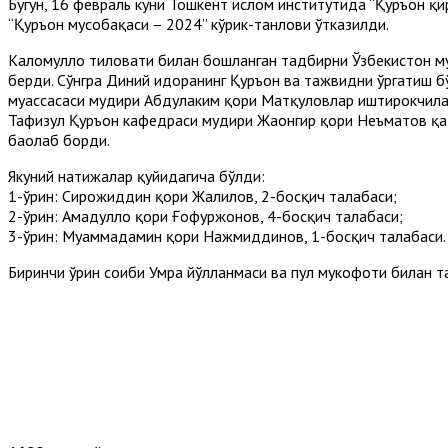
Бугун, 16 февраль куни Тошкент ислом институтида “Қуръон қ
“Қуръон мусобақаси – 2024” кўрик-танлови ўтказилди.
Каломуллоҳ тиловати билан бошланган тадбирни Ўзбекистон м
берди. Сўнгра Диний идоранинг Қуръон ва тажвидни ўргатиш б
муассасаси мудири Абдулҳаким қори Матқуловлар иштирокчиларг
Таҳфизул Қуръон кафедраси мудири Жаҳонгир қори Неъматов қ
баҳолаб борди.
Якуний натижалар қуйидагича бўлди:
1-ўрин: Сирожиддин қори Жалилов, 2-босқич талабаси;
2-ўрин: Аҳмадуллоҳ қори Ғофуржонов, 4-босқич талабаси;
3-ўрин: Муҳаммадамин қори Нажмиддинов, 1-босқич талабаси.
Биринчи ўрин соҳиби Умра йўлланмаси ва пул мукофоти билан т