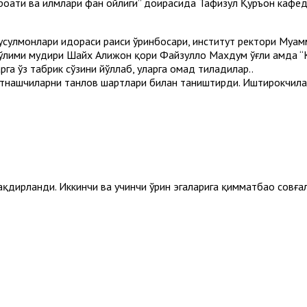
ироати ва илмлари фан ойлиги” доирасида Таҳфизул Қуръон каф
усулмонлари идораси раиси ўринбосари, институт ректори Муҳ
ўлими мудири Шайх Алижон қори Файзуллоҳ Махдум ўғли ҳамда “
а ўз табрик сўзини йўллаб, уларга омад тиладилар..
атнашчиларни танлов шартлари билан таништирди. Иштирокчила
ақдирланди. Иккинчи ва учинчи ўрин эгаларига қимматбаҳо совға