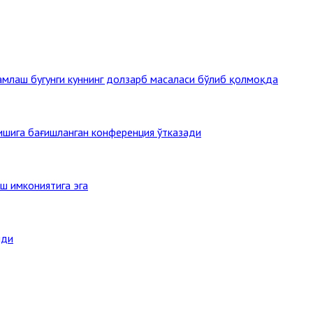
млаш бугунги куннинг долзарб масаласи бўлиб қолмоқда
тишига бағишланган конференция ўтказади
ш имкониятига эга
нди