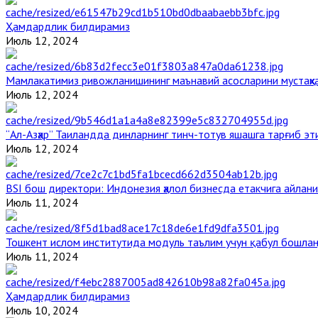
Ҳамдардлик билдирамиз
Июль 12, 2024
Мамлакатимиз ривожланишининг маънавий асосларини мустаҳка
Июль 12, 2024
“Ал-Азҳар” Таиландда динларнинг тинч-тотув яшашга тарғиб э
Июль 12, 2024
BSI бош директори: Индонезия ҳалол бизнесда етакчига айлани
Июль 11, 2024
Тошкент ислом институтида модуль таълим учун қабул бошла
Июль 11, 2024
Ҳамдардлик билдирамиз
Июль 10, 2024