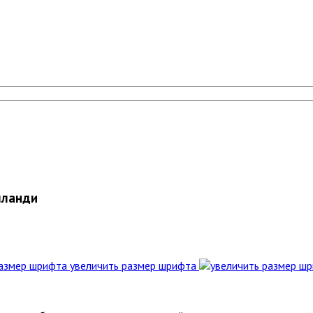
шланди
увеличить размер шрифта