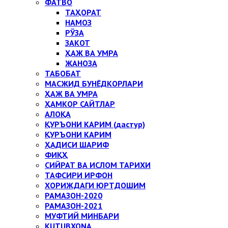
ФАТВО
ТАҲОРАТ
НАМОЗ
РЎЗА
ЗАКОТ
ҲАЖ ВА УМРА
ЖАНОЗА
ТАБОБАТ
МАСЖИД БУНЁДКОРЛАРИ
ҲАЖ ВА УМРА
ҲАМКОР САЙТЛАР
АЛОҚА
ҚУРЪОНИ КАРИМ (дастур)
ҚУРЪОНИ КАРИМ
ҲАДИСИ ШАРИФ
ФИҚҲ
СИЙРАТ ВА ИСЛОМ ТАРИХИ
ТАФСИРИ ИРФОН
ХОРИЖДАГИ ЮРТДОШИМ
РАМАЗОН-2020
РАМАЗОН-2021
МУФТИЙ МИНБАРИ
KUTUBXONA