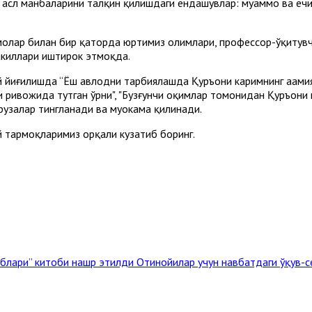
и асл манбаларини талқин қилишдаги ёндашувлар: муаммо ва еч
молар билан бир қаторда юртимиз олимлари, профессор-ўқитувч
акиллари иштирок этмоқда.
й йиғилишда “Ёш авлодни тарбиялашда Қуръони каримнинг аҳами
и ривожида тутган ўрни", "Бузғунчи оқимлар томонидан Қуръони
рузалар тингланади ва муҳокама қилинади.
 тармоқларимиз орқали кузатиб боринг.
блари” китоби нашр этилди
Отинойилар учун навбатдаги ўқув-с