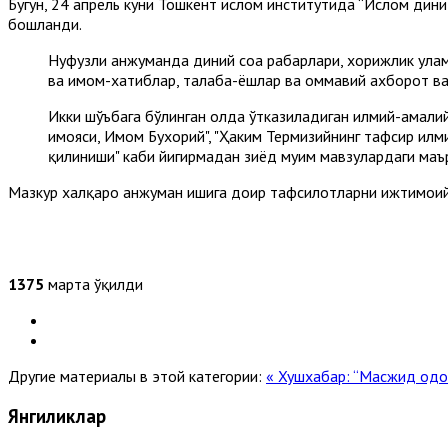
Бугун, 24 апрель куни Тошкент ислом институтида “Ислом дин
бошланди.
Нуфузли анжуманда диний соҳа раҳбарлари, хорижлик ула
ва имом-хатиблар, талаба-ёшлар ва оммавий ахборот в
Икки шўъбага бўлинган ҳолда ўтказиладиган илмий-амали
ҳимояси, Имом Бухорий", "Ҳаким Термизийнинг тафсир илм
қилиниши" каби йигирмадан зиёд муҳим мавзулардаги маъ
Мазкур халқаро анжуман ишига доир тафсилотларни ижтимоий
1375
марта ўқилди
Другие материалы в этой категории:
« Хушхабар: “Масжид одо
Янгиликлар