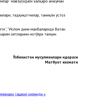
имлар” мавзусидаги халқаро анжуман
илари, тадқиқотчилар, таниқли устоз
яти”, "Ислом дини манбаларида Ватан
 карим оятларини нотўғри талқин
Ўзбекистон мусулмонлари идораси
Матбуот хизмати
еминари ташкил қилинди »