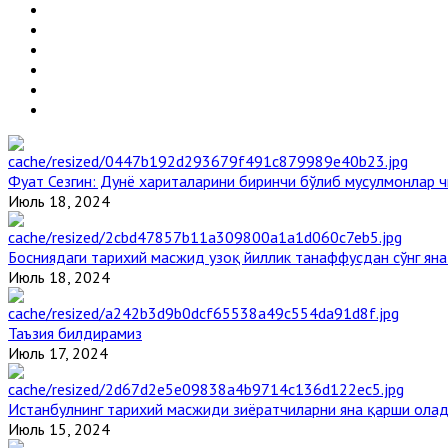
Фуат Сезгин: Дунё хариталарини биринчи бўлиб мусулмонлар ч
Июль 18, 2024
Босниядаги тарихий масжид узоқ йиллик танаффусдан сўнг ян
Июль 18, 2024
Таъзия билдирамиз
Июль 17, 2024
Истанбулнинг тарихий масжиди зиёратчиларни яна қарши ола
Июль 15, 2024