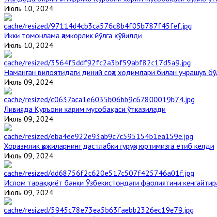
Июль 10, 2024
Икки томонлама ҳамкорлик йўлга қўйилди
Июль 10, 2024
Наманган вилоятидаги диний соҳа ходимлари билан учрашув бў
Июль 09, 2024
Ливияда Қуръони карим мусобақаси ўтказилади
Июль 09, 2024
Хоразмлик ҳожиларнинг дастлабки гуруҳи юртимизга етиб келди
Июль 09, 2024
Ислом тараққиёт банки Ўзбекистондаги фаолиятини кенгайти
Июль 09, 2024