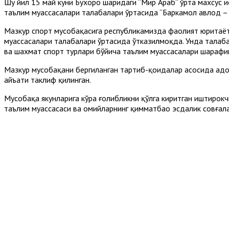
Шу йил 15 май куни Бухоро шаҳридаги “Мир Араб” ўрта махсус
таълим муассасалари талабалари ўртасида “Баркамол авлод – 
Мазкур спорт мусобақасига республикамизда фаолият юритаётг
муассасалари талабалари ўртасида ўтказилмоқда. Унда талаба 
ва шахмат спорт турлари бўйича таълим муассасалари шарафин
Мазкур мусобақани бергиланган тартиб-қоидалар асосида адо
ҳайъати таклиф қилинган.
Мусобақа якунларига кўра ғолибликни қўлга киритган иштирок
таълим муассасаси ва ҳомийларнинг қимматбаҳо эсдалик совға