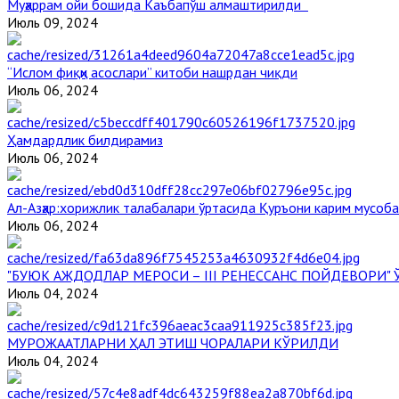
Муҳаррам ойи бошида Каъбапўш алмаштирилди
Июль 09, 2024
“Ислом фиқҳи асослари” китоби нашрдан чиқди
Июль 06, 2024
Ҳамдардлик билдирамиз
Июль 06, 2024
Aл-Aзҳар:хорижлик талабалари ўртасида Қуръони карим мусоб
Июль 06, 2024
"БУЮК АЖДОДЛАР МЕРОСИ – III РЕНЕССАНС ПОЙДЕВОРИ
Июль 04, 2024
МУРОЖААТЛАРНИ ҲАЛ ЭТИШ ЧОРАЛАРИ КЎРИЛДИ
Июль 04, 2024