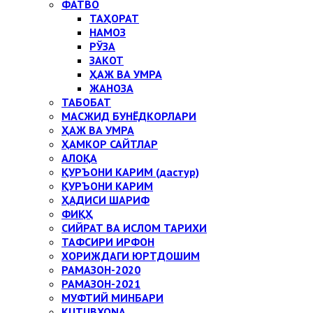
ФАТВО
ТАҲОРАТ
НАМОЗ
РЎЗА
ЗАКОТ
ҲАЖ ВА УМРА
ЖАНОЗА
ТАБОБАТ
МАСЖИД БУНЁДКОРЛАРИ
ҲАЖ ВА УМРА
ҲАМКОР САЙТЛАР
АЛОҚА
ҚУРЪОНИ КАРИМ (дастур)
ҚУРЪОНИ КАРИМ
ҲАДИСИ ШАРИФ
ФИҚҲ
СИЙРАТ ВА ИСЛОМ ТАРИХИ
ТАФСИРИ ИРФОН
ХОРИЖДАГИ ЮРТДОШИМ
РАМАЗОН-2020
РАМАЗОН-2021
МУФТИЙ МИНБАРИ
KUTUBXONA