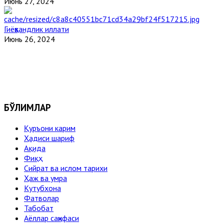
Июнь 27, 2024
Гиёҳвандлик иллати
Июнь 26, 2024
БЎЛИМЛАР
Қуръони карим
Ҳадиси шариф
Ақида
Фиқҳ
Сийрат ва ислом тарихи
Ҳаж ва умра
Кутубхона
Фатволар
Табобат
Аёллар саҳифаси