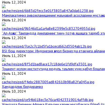
Июль 12, 2024
Мамлакатимиз ривожланишининг маънавий асосларини мустаҳка
Июль 12, 2024
“Ал-Азҳар” Таиландда динларнинг тинч-тотув яшашга тарғиб э
Июль 12, 2024
BSI бош директори: Индонезия ҳалол бизнесда етакчига айлани
Июль 11, 2024
Тошкент ислом институтида модуль таълим учун қабул бошла
Июль 11, 2024
Ҳамдардлик билдирамиз
Июль 10, 2024
Угандада биринчи Aфрика Қуръони карим мусобақаси бўлиб ўт