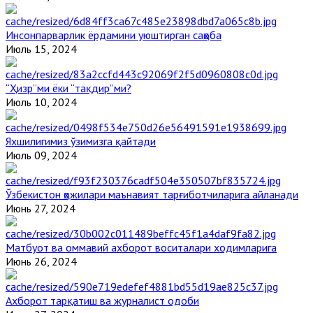
Инсонпарварлик ёрдамини уюштирган саҳоба
Июль 15, 2024
“Ҳизр”ми ёки “тақдир”ми?
Июль 10, 2024
Яхшилигимиз ўзимизга қайтади
Июль 09, 2024
Ўзбекистон ҳожилари маънавият тарғиботчиларига айланади
Июнь 27, 2024
Матбуот ва оммавий ахборот воситалари ходимларига
Июнь 26, 2024
Ахборот тарқатиш ва журналист одоби