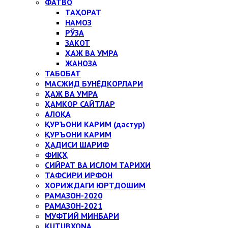
ФАТВО
ТАҲОРАТ
НАМОЗ
РЎЗА
ЗАКОТ
ҲАЖ ВА УМРА
ЖАНОЗА
ТАБОБАТ
МАСЖИД БУНЁДКОРЛАРИ
ҲАЖ ВА УМРА
ҲАМКОР САЙТЛАР
АЛОҚА
ҚУРЪОНИ КАРИМ (дастур)
ҚУРЪОНИ КАРИМ
ҲАДИСИ ШАРИФ
ФИҚҲ
СИЙРАТ ВА ИСЛОМ ТАРИХИ
ТАФСИРИ ИРФОН
ХОРИЖДАГИ ЮРТДОШИМ
РАМАЗОН-2020
РАМАЗОН-2021
МУФТИЙ МИНБАРИ
KUTUBXONA