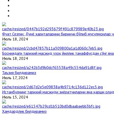
Фуат Сезгин: Дунё хариталарини биринчи бўлиб мусулмонлар ч
Июль 18, 2024
Босниядаги тарихий масжид узоқ йиллик танаффусдан сўнг ян
Июль 18, 2024
Таъзия билдирамиз
Июль 17, 2024
Истанбулнинг тарихий масжиди зиёратчиларни яна қарши ола
Июль 15, 2024
Ҳамдардлик билдирамиз