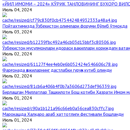
«ЙИЛ ИМОМИ – 2024» КЎРИК ТАНЛОВИНИНГ БУХОРО ВИЛ
Июль 04, 2024
Пойтахтимизда Ўзбекистон олимлари форуми бўлиб ўтмоқда
Июль 03, 2024
Ўзбекистон мусулмонлари идораси вакиллари хориждаги вата
Июль 02, 2024
Фарғонада ҳожиларнинг дастлабки гуруҳи кутиб олинди
Июль 02, 2024
Бирлашган Миллатлар Ташкилоти Бош котиби Ҳазрати Имом 
Июль 01, 2024
Марокашда Халқаро араб хаттотлиги фестивали бошланди
Июль 01, 2024