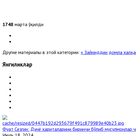
1748
марта ўқилди
Другие материалы в этой категории:
« Зайниддин домла халқ
Янгиликлар
Фуат Сезгин: Дунё хариталарини биринчи бўлиб мусулмонлар ч
Июль 18, 2024