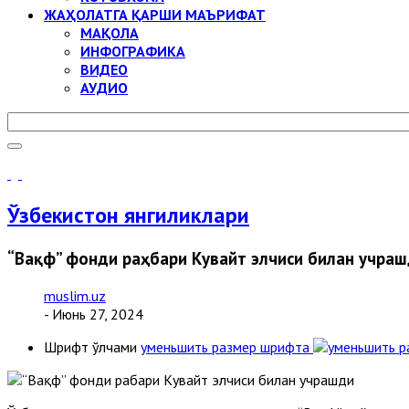
ЖАҲОЛАТГА ҚАРШИ МАЪРИФАТ
МАҚОЛА
ИНФОГРАФИКА
ВИДЕО
АУДИО
Ўзбекистон янгиликлари
“Вақф” фонди раҳбари Кувайт элчиси билан учра
muslim.uz
- Июнь 27, 2024
Шрифт ўлчами
уменьшить размер шрифта