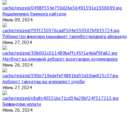
Яхшилигимиз ўзимизга қайтади
Июль 09, 2024
Ўзбекистон ҳожилари маънавият тарғиботчиларига айланади
Июнь 27, 2024
Матбуот ва оммавий ахборот воситалари ходимларига
Июнь 26, 2024
Ахборот тарқатиш ва журналист одоби
Июнь 27, 2024
Гиёҳвандлик иллати
Июнь 26, 2024