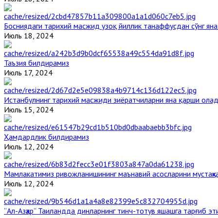
Босниядаги тарихий масжид узоқ йиллик танаффусдан сўнг ян
Июль 18, 2024
Таъзия билдирамиз
Июль 17, 2024
Истанбулнинг тарихий масжиди зиёратчиларни яна қарши ола
Июль 15, 2024
Ҳамдардлик билдирамиз
Июль 12, 2024
Мамлакатимиз ривожланишининг маънавий асосларини мустаҳка
Июль 12, 2024
“Ал-Азҳар” Таиландда динларнинг тинч-тотув яшашга тарғиб э