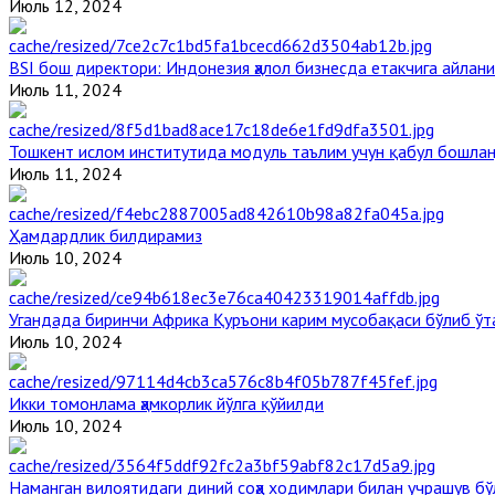
Июль 12, 2024
BSI бош директори: Индонезия ҳалол бизнесда етакчига айлани
Июль 11, 2024
Тошкент ислом институтида модуль таълим учун қабул бошла
Июль 11, 2024
Ҳамдардлик билдирамиз
Июль 10, 2024
Угандада биринчи Aфрика Қуръони карим мусобақаси бўлиб ўт
Июль 10, 2024
Икки томонлама ҳамкорлик йўлга қўйилди
Июль 10, 2024
Наманган вилоятидаги диний соҳа ходимлари билан учрашув бў