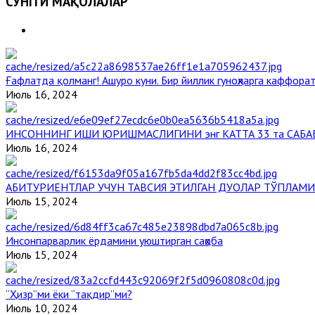
СЎНГГИ МАҚОЛАЛАР
Ғафлатда қолманг! Ашуро куни. Бир йиллик гуноҳларга каффорат
Июль 16, 2024
ИНСОННИНГ ИШИ ЮРИШМАСЛИГИНИ энг КАТТА 33 та САБА
Июль 16, 2024
АБИТУРИЕНТЛАР УЧУН ТАВСИЯ ЭТИЛГАН ДУОЛАР ТЎПЛАМИ
Июль 15, 2024
Инсонпарварлик ёрдамини уюштирган саҳоба
Июль 15, 2024
“Ҳизр”ми ёки “тақдир”ми?
Июль 10, 2024