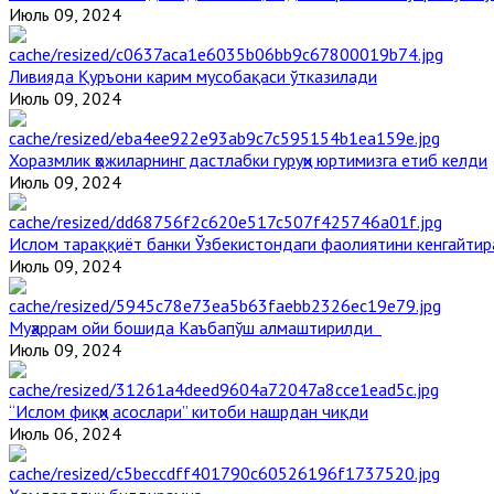
Июль 09, 2024
Ливияда Қуръони карим мусобақаси ўтказилади
Июль 09, 2024
Хоразмлик ҳожиларнинг дастлабки гуруҳи юртимизга етиб келди
Июль 09, 2024
Ислом тараққиёт банки Ўзбекистондаги фаолиятини кенгайти
Июль 09, 2024
Муҳаррам ойи бошида Каъбапўш алмаштирилди
Июль 09, 2024
“Ислом фиқҳи асослари” китоби нашрдан чиқди
Июль 06, 2024