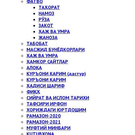
ФАТВО
ТАҲОРАТ
НАМОЗ
РЎЗА
ЗАКОТ
ҲАЖ ВА УМРА
ЖАНОЗА
ТАБОБАТ
МАСЖИД БУНЁДКОРЛАРИ
ҲАЖ ВА УМРА
ҲАМКОР САЙТЛАР
АЛОҚА
ҚУРЪОНИ КАРИМ (дастур)
ҚУРЪОНИ КАРИМ
ҲАДИСИ ШАРИФ
ФИҚҲ
СИЙРАТ ВА ИСЛОМ ТАРИХИ
ТАФСИРИ ИРФОН
ХОРИЖДАГИ ЮРТДОШИМ
РАМАЗОН-2020
РАМАЗОН-2021
МУФТИЙ МИНБАРИ
KUTUBXONA