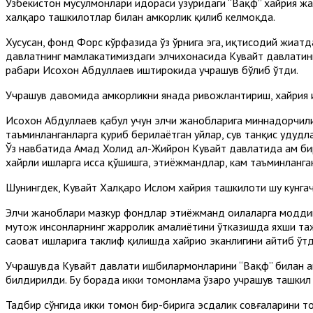
Ўзбекистон мусулмонлари идораси ҳузуридаги “Вақф” хайрия 
халқаро ташкилотлар билан ҳамкорлик қилиб келмоқда.
Хусусан, фонд Форс кўрфазида ўз ўрнига эга, иқтисодий жиҳатд
давлатнинг мамлакатимиздаги элчихонасида Кувайт давлатин
раҳбари Исохон Абдуллаев иштирокида учрашув бўлиб ўтди.
Учрашув давомида ҳамкорликни янада ривожлантириш, хайрия 
Исохон Абдуллаев қабул учун элчи жанобларига миннадорчилик
таъминланганларга қуриб берилаётган уйлар, сув танқис ҳудуд
Ўз навбатида Аҳмад Холид ал-Жийрон Кувайт давлатида ҳам би
хайрли ишларга ҳисса қўшишга, эҳтиёжмандлар, кам таъминланг
Шунингдек, Кувайт Халқаро Ислом хайрия ташкилоти шу кунга
Элчи жаноблари мазкур фондлар эҳтиёжманд оилаларга моддий 
муҳтож инсонларнинг жарроҳлик амалиётини ўтказишда яхши та
саҳоват ишларига таклиф қилишда хайриҳоҳ эканлигини айтиб ўтд
Учрашувда Кувайт давлати ишбилармонларини “Вақф” билан ҳа
билдирилди. Бу борада икки томонлама ўзаро учрашув ташкил
Тадбир сўнгида икки томон бир-бирига эсдалик совғаларини 