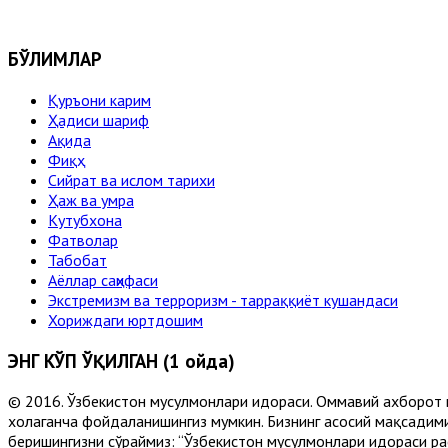
БЎЛИМЛАР
Қуръони карим
Ҳадиси шариф
Ақида
Фиқҳ
Сийрат ва ислом тарихи
Ҳаж ва умра
Кутубхона
Фатволар
Табобат
Аёллар саҳифаси
Экстремизм ва терроризм - тарраққиёт кушандаси
Хориждаги юртдошим
ЭНГ КЎП ЎҚИЛГАН (1 ойда)
© 2016. Ўзбекистон мусулмонлари идораси. Оммавий ахборот 
хоҳлаганча фойдаланишингиз мумкин. Бизнинг асосий мақсадими
беришингизни сўраймиз: “Ўзбекистон мусулмонлари идораси рас