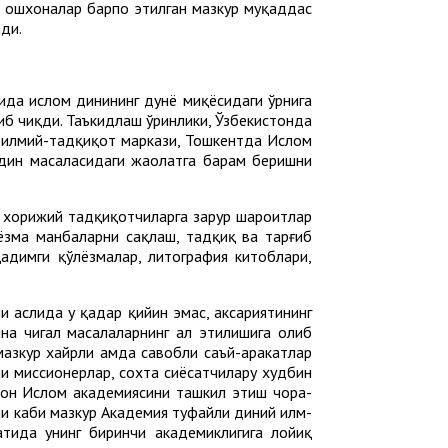
, ошхоналар барпо этилган мазкур муқаддас
ди.
ида ислом динининг дунё миқёсидаги ўрнига
иб чиқди. Таъкидлаш ўринлики, Ўзбекистонда
 илмий-тадқиқот маркази, Тошкентда Ислом
дин масаласидаги жаҳолатга барҳам беришни
а хорижий тадқиқотчиларга зарур шароитлар
зма манбаларни сақлаш, тадқиқ ва тарғиб
адимги қўлёзмалар, литография китоблари,
и аслида у қадар қийин эмас, аксариятининг
на чигал масалаларнинг ҳал этилишига олиб
азкур хайрли ҳамда савобли саъй-ҳаракатлар
ни миссионерлар, сохта сиёсатчилару худбин
стон Ислом академиясини ташкил этиш чора-
ни каби мазкур Академия туфайли диний илм-
тида унинг биринчи академиклигига лойиқ