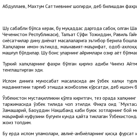
Абдуллаев, Махтум Саттиевнинг шогирди, деб билишдан фахрлан
Шу сабабли бўлса керак, бу муқаддас даргоҳда сабоқ олган Ш
Чеченистон Республикаси), Талъат Сўфи Тожиддин, Равиль Гай
сиёсатчилар дину диёнат масалаларига эътибор берила бошла
Халқларни имон-эътиқод, маънавият-маърифат, одоб-ахлоққ
машғул бўлдилар. Шу боис уларнинг айримлари ҳозир ҳаёт бўлм
Туркий халқларнинг фахри бўлган қирғиз адиби Чингиз Айт
тенглаштирган эди.
Ислом динига муносабат масаласида ҳам ўзбек халқи тур
маданиятини тарғиб этишда жонбозлик кўрсатди, деб ишонч б
Ўзбекистон мустақилликни қўлга киритгач, тез орада халқни
таржимасида ўзбек тилида чоп этилди. Фиқҳга оид “Мухтас
Замаҳшарий, Баҳоуддин Нақшбанд каби буюк зотларнинг бой м
маърифий нуфузини бугунги кунда қайта тиклаган Ўзбекистонд
жоиз топдим.
Бу ерда ислом уламолари, авлиё-анбиёларнинг қисқа фурсат ич