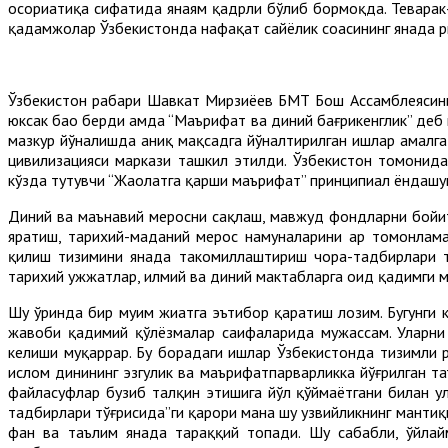
осориатиқа сифатида янаям қадрли бўлиб бормоқда. Теварак
қадамжолар Ўзбекистонда нафақат сайёҳлик соҳасининг янада 
Ўзбекистон раҳбари Шавкат Мирзиёев БМТ Бош Ассамблеясинин
юксак баҳо берди ҳамда “Маърифат ва диний бағрикенглик” де
мазкур йўналишда аниқ мақсадга йўналтирилган ишлар амал
цивилизацияси маркази ташкил этилди. Ўзбекистон томонидан
кўзда тутувчи “Жаҳолатга қарши маърифат” принципиал ёндашув
Диний ва маънавий меросни сақлаш, мавжуд фондларни бойит
яратиш, тарихий-маданий мерос намуналарини ҳар томонла
қилиш тизимини янада такомиллаштириш чора-тадбирлари тў
тарихий ҳужжатлар, илмий ва диний мактабларга оид қадимги м
Шу ўринда бир муҳим жиҳатга эътибор қаратиш лозим. Бугунги
жавоби қадимий қўлёзмалар саҳифаларида мужассам. Уларни 
келиши муқаррар. Бу борадаги ишлар Ўзбекистонда тизимли р
ислом динининг эзгулик ва маърифатпарварликка йўғрилган та
файласуфлар бузиб талқин этишига йўл қўймаётгани билан у
тадбирлари тўғрисида”ги қарори мана шу узвийликнинг мантиқи
фан ва таълим янада тараққий топади. Шу сабабли, ўйлай