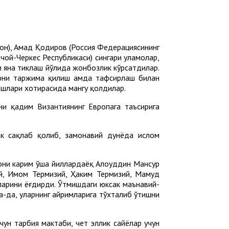
он), Аҳмад Қодиров (Россия Федерациясининг
чой-Черкес Республикаси) сингари уламолар,
 яна тиклаш йўлида жонбозлик кўрсатдилар.
ифни таржима қилиш ҳамда тафсирлаш билан
дошлари хотирасида мангу қолдилар.
ни қадим Византиянинг Европага таъсирига
ок сақлаб қолиб, замонавий дунёда ислом
ъони карим ўша йиллардаёқ Алоуддин Мансур
й, Имом Термизий, Ҳаким Термизий, Маҳмуд
ларини ёғдирди. Ўтмишдаги юксак маънавий-
а-да, уларнинг айримларига тўхталиб ўтишни
ун тарбия мактаби, чет эллик сайёҳлар учун