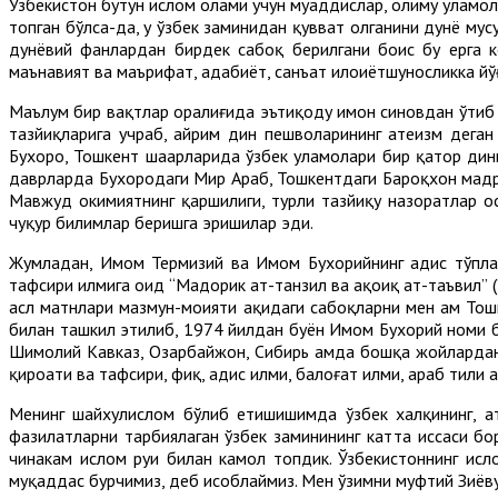
Ўзбекистон бутун ислом олами учун муҳаддислар, олиму уламо
топган бўлса-да, у ўзбек заминидан қувват олганини дунё м
дунёвий фанлардан бирдек сабоқ берилгани боис бу ерга к
маънавият ва маърифат, адабиёт, санъат илоҳиётшуносликка йўғ
Маълум бир вақтлар оралиғида эътиқоду имон синовдан ўтиб 
тазйиқларига учраб, айрим дин пешволарининг атеизм деган 
Бухоро, Тошкент шаҳарларида ўзбек уламолари бир қатор дин
даврларда Бухородаги Мир Араб, Тошкентдаги Бароқхон мадр
Мавжуд ҳокимиятнинг қаршилиги, турли тазйиқу назоратлар о
чуқур билимлар беришга эришилар эди.
Жумладан, Имом Термизий ва Имом Бухорийнинг ҳадис тўпла
тафсири илмига оид “Мадорик ат-танзил ва ҳақоиқ ат-таъвил”
асл матнлари мазмун-моҳияти ҳақидаги сабоқларни мен ҳам Т
билан ташкил этилиб, 1974 йилдан буён Имом Бухорий номи б
Шимолий Кавказ, Озарбайжон, Сибирь ҳамда бошқа жойлардан 
қироати ва тафсири, фиқҳ, ҳадис илми, балоғат илми, араб тил
Менинг шайхулислом бўлиб етишишимда ўзбек халқининг, ате
фазилатларни тарбиялаган ўзбек заминининг катта ҳиссаси б
чинакам ислом руҳи билан камол топдик. Ўзбекистоннинг исло
муқаддас бурчимиз, деб ҳисоблаймиз. Мен ўзимни муфтий Зи