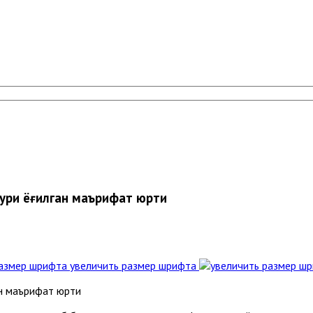
ри ёғилган маърифат юрти
увеличить размер шрифта