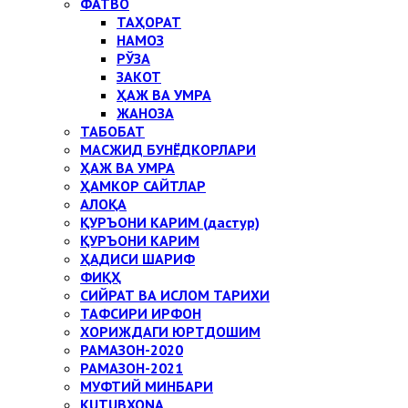
ФАТВО
ТАҲОРАТ
НАМОЗ
РЎЗА
ЗАКОТ
ҲАЖ ВА УМРА
ЖАНОЗА
ТАБОБАТ
МАСЖИД БУНЁДКОРЛАРИ
ҲАЖ ВА УМРА
ҲАМКОР САЙТЛАР
АЛОҚА
ҚУРЪОНИ КАРИМ (дастур)
ҚУРЪОНИ КАРИМ
ҲАДИСИ ШАРИФ
ФИҚҲ
СИЙРАТ ВА ИСЛОМ ТАРИХИ
ТАФСИРИ ИРФОН
ХОРИЖДАГИ ЮРТДОШИМ
РАМАЗОН-2020
РАМАЗОН-2021
МУФТИЙ МИНБАРИ
KUTUBXONA