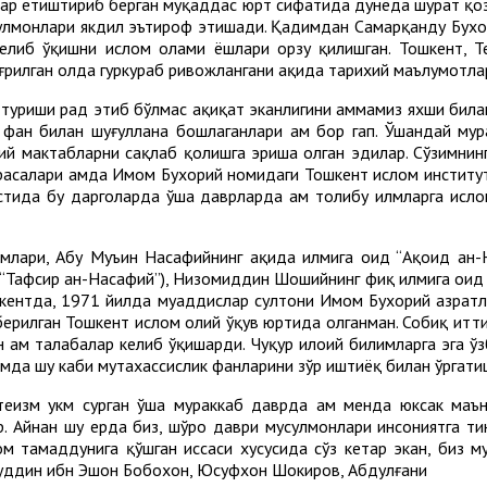
лар етиштириб берган муқаддас юрт сифатида дунёда шуҳрат қо
усулмонлари якдил эътироф этишади. Қадимдан Самарқанду Бухо
елиб ўқишни ислом олами ёшлари орзу қилишган. Тошкент, Те
рилган ҳолда гуркураб ривожлангани ҳақида тарихий маълумотлар
туриши рад этиб бўлмас ҳақиқат эканлигини ҳаммамиз яхши бил
фан билан шуғуллана бошлаганлари ҳам бор гап. Ўшандай мура
ий мактабларни сақлаб қолишга эриша олган эдилар. Сўзимнин
асалари ҳамда Имом Бухорий номидаги Тошкент ислом институ
стида бу даргоҳларда ўша даврларда ҳам толибу илмларга исло
млари, Абу Муъин Насафийнинг ақида илмига оид “Ақоид ан-
 (“Тафсир ан-Насафий”), Низомиддин Шошийнинг фиқҳ илмига ои
ошкентда, 1971 йилда муҳаддислар султони Имом Бухорий ҳазра
ерилган Тошкент ислом олий ўқув юртида олганман. Собиқ итти
ҳам талабалар келиб ўқишарди. Чуқур илоҳий билимларга эга ў
и ҳамда шу каби мутахассислик фанларини зўр иштиёқ билан ўргат
изм ҳукм сурган ўша мураккаб даврда ҳам менда юксак маънав
ор. Айнан шу ерда биз, шўро даври мусулмонлари инсониятга т
м тамаддунига қўшган ҳиссаси хусусида сўз кетар экан, биз му
ёвуддин ибн Эшон Бобохон, Юсуфхон Шокиров, Абдулғани