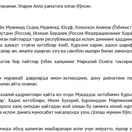
аман. Уларни Аллоҳ раҳматига олган бўлсин.
айх Муҳаммад Содиқ Муҳаммад Юсуф, Усмонхон Алимов (Ўзбекист
нутдин (Россия), Исмоил Бердиев (Россия Федерациясининг Қора
нган пайтларда турли республикаларда ислом динининг қаддини
а даъват этувчи китоблар ёзиб, Қуръони карим, ҳадиси шар
асалар ҳам, амалга оширган эзгу ва савобли ишлари билан замон
матов бир пайтлар ўзбек халқининг Марказий Осиёга таъсири
ли мураккаб даврларда имон-эътиқодини, дину диёнатини п
илан айта оламан.
нг азалий қадриятлари қайта юз очди. Муқаддас китобимиз Қур
ар”, Ҳадис китоблари, Имом Бухорий, Бурҳониддин Марғинони
ероси халқ онгидан қайтадан жой олиши бу заминга илоҳий нур
а ислом динига муносабат масаласида узоқ сўзлаш мумкин бўлс
ида обод қилинган мақбаралари аҳоли учун зиёратгоҳ, ёшлар уч