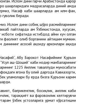
зонган. Ислом дини гарчи Арабистонда қарор
ро шаҳарларидаги мадрасаларда диний ҳамда
рмиз, Насаф каби шаҳарларда ҳам илм-фан,
 гувоҳлик беради.
амиз. Ислом дини собиқ шўро расмийларининг
ккаб пайтларда ҳам Ўзбекистонда, хусусан,
г исботи сифатида истибдод айни куч олган
ти фаолият олиб борганини айтишим мумкин.
м динининг асосий ақоиду арконлари ҳақида
Насафий”, Абу Барокот Насафийнинг Қуръон
д “Усул аш-Шоший” каби нодир манбаларининг
тларининг 1225 йиллик таваллуди муносабати
фоқдаги ягона бу олий даргоҳда Кавказорти,
збек уламолари бу ерда бизга Қуръони карим
ишарди.
ият, бағрикенглик, босиқлик, аҳиллик каби
инчлик, тараққиёт ва фаровонлик келтирувчи
ҳтарам ўзбек устозларига ҳурмат кўрсатишни