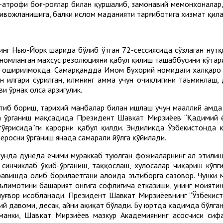
-атрофи боғ-роғлар билан қуршалиб, замонавий меҳмонхоналар
ривожланишига, балки ислом маданияти тарғиботига хизмат қила
г Нью-Йорк шаҳрида бўлиб ўтган 72-сессиясида сўзлаган нутқ
б номланган махсус резолюцияни қабул қилиш ташаббусини кўтар
га оширилмоқда. Самарқандда Имом Бухорий номидаги халқаро
 илгари сурилган, илмнинг ҳамма учун очиқлигини таъминлаш, 
и ўрнак олса арзигулик.
иб бориш, тарихий манбалар билан ишлаш учун маҳаллий ҳамд
ма ўрганиш мақсадида Президент Шавкат Мирзиёев “Қадимий ё
ғрисида”ги қарорни қабул қилди. Эндиликда Ўзбекистонда қ
еросни ўрганиш янада самарали йўлга қўйилади.
 кунда дунёда ечими мураккаб туюлган фожиаларнинг ҳал этилиш
синчиклаб ўқиб-ўрганиш, таққослаш, хулосалар чиқариш кўпги
авишда олиб борилаётгани алоҳида эътиборга сазовор. Чунки м
ълимотини башарият онгига софлигича етказиши, унинг моҳияти
луғвор ҳисобланади. Президент Шавкат Мирзиёевнинг “Ўзбеки
й давоми, десак, айни ҳақиқат бўлади. Бу юртда қадимда бўлга
манки, Шавкат Мирзиёев мазкур Академиянинг асосчиси сифа