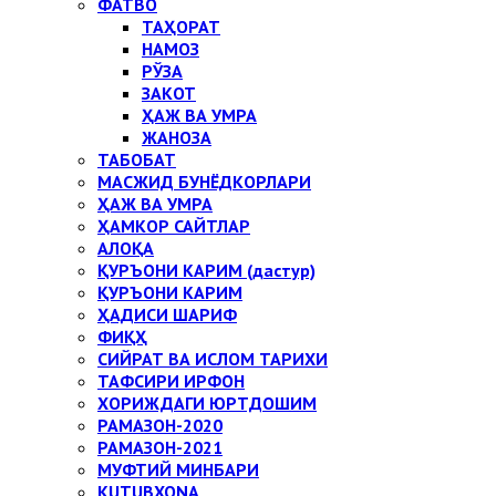
ФАТВО
ТАҲОРАТ
НАМОЗ
РЎЗА
ЗАКОТ
ҲАЖ ВА УМРА
ЖАНОЗА
ТАБОБАТ
МАСЖИД БУНЁДКОРЛАРИ
ҲАЖ ВА УМРА
ҲАМКОР САЙТЛАР
АЛОҚА
ҚУРЪОНИ КАРИМ (дастур)
ҚУРЪОНИ КАРИМ
ҲАДИСИ ШАРИФ
ФИҚҲ
СИЙРАТ ВА ИСЛОМ ТАРИХИ
ТАФСИРИ ИРФОН
ХОРИЖДАГИ ЮРТДОШИМ
РАМАЗОН-2020
РАМАЗОН-2021
МУФТИЙ МИНБАРИ
KUTUBXONA