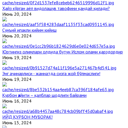
Ҳайз кўрган аёл видолашув тавофини қандай қилади?
Июнь 20, 2024
Сунъий ипакли кийим кийиш
Июнь 20, 2024
Юртингиз олимлари олдида бутун Ислом олами қарздордир
Июнь 19, 2024
Энг ачинарлиси - жаннатда сизга жой бўлмаслиги!
Июнь 19, 2024
Қурбон ҳайити – қалблар шодлиги байрами
Июнь 16, 2024
ИЙД ҚУРБОН МУБОРАК!
Июнь 15, 2024