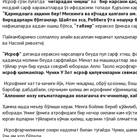
Исроф сўзи луғатда
“чегарадан чиқиш”
ва
“бир нарсани қа
моддий сарф харажатларда ўз ифодасини топади. Қуръони к
“Қариндошга ҳаққини бер! Мискинга ва кўчада қолганга ҳам.
биродарлари бўлганлар. Шайтон эса, Роббига ўта ношукр 
нафақаларда ҳаддан ошиш бўлса,
“табзир”
кераксиз ўринда с
Пайғамбаримиз соллаллоҳу алайҳи васаллам марҳамат қиладила
ва Насоий ривояти).
“Исроф”
деганда кераксиз нарсаларга беҳуда пул сарф этиш, 
қадамда молини беҳуда сарфлайди. Меҳнат ва машаққатлар эв
тўйлар учун бир кунда совуриб юборади. Аллоҳ Таоло исрофгар
исроф қилманглар. Чунки У Зот исроф қилувчиларни севмас
Исрофнинг катта-кичиги йўқ. Ном чиқариш, обрў қозониш, бо
баробар дабдабали, серчиқим қилиш ҳам исрофнинг кўринишлар
“Аллоҳнинг нозу неъматларидан хоҳлаганча еч-ичинглар, ха
Ҳамма ишда меъёр бўлиши керак. Менга бойлик бериб қўйилибди
юборади. Унинг ўрнига атрофидаги бир ночор оилани кам-кўсти
юрган ёшларни тўйларига кўмак қилиш, қарзини тўлай олмаётг
Исрофгарчиликнинг охири надомат билан тугайди. Чунки, шами
ўзи ҳам хор бўлади.