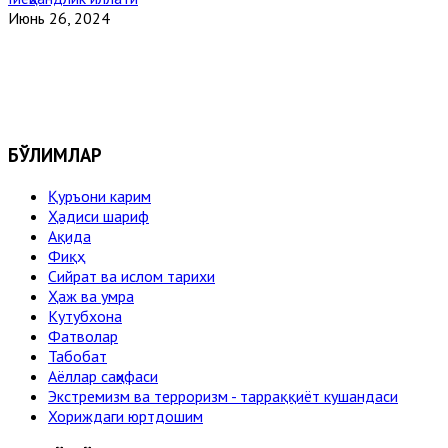
Июнь 26, 2024
БЎЛИМЛАР
Қуръони карим
Ҳадиси шариф
Ақида
Фиқҳ
Сийрат ва ислом тарихи
Ҳаж ва умра
Кутубхона
Фатволар
Табобат
Аёллар саҳифаси
Экстремизм ва терроризм - тарраққиёт кушандаси
Хориждаги юртдошим