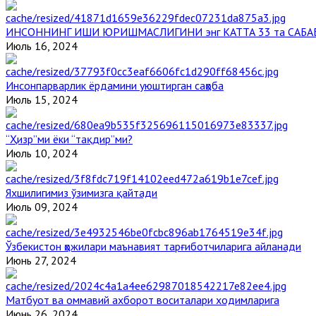
ИНСОННИНГ ИШИ ЮРИШМАСЛИГИНИ энг КАТТА 33 та САБА
Июль 16, 2024
Инсонпарварлик ёрдамини уюштирган саҳоба
Июль 15, 2024
“Ҳизр”ми ёки “тақдир”ми?
Июль 10, 2024
Яхшилигимиз ўзимизга қайтади
Июль 09, 2024
Ўзбекистон ҳожилари маънавият тарғиботчиларига айланади
Июнь 27, 2024
Матбуот ва оммавий ахборот воситалари ходимларига
Июнь 26, 2024