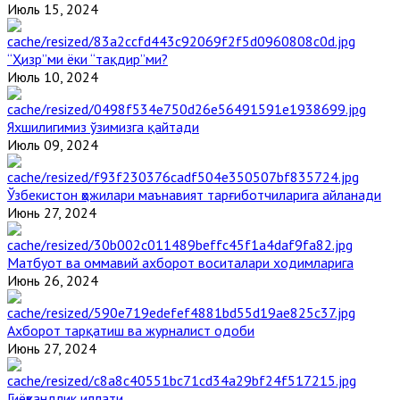
Июль 15, 2024
“Ҳизр”ми ёки “тақдир”ми?
Июль 10, 2024
Яхшилигимиз ўзимизга қайтади
Июль 09, 2024
Ўзбекистон ҳожилари маънавият тарғиботчиларига айланади
Июнь 27, 2024
Матбуот ва оммавий ахборот воситалари ходимларига
Июнь 26, 2024
Ахборот тарқатиш ва журналист одоби
Июнь 27, 2024
Гиёҳвандлик иллати