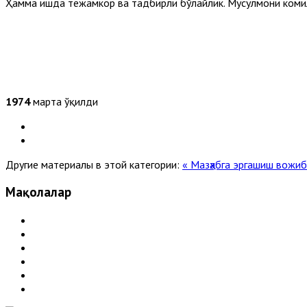
Ҳамма ишда тежамкор ва тадбирли бўлайлик. Мусулмони комил
1974
марта ўқилди
Другие материалы в этой категории:
« Мазҳабга эргашиш вожи
Мақолалар