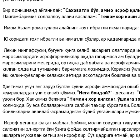
Бир донишманд айганидай:
“Саховатли бўл, аммо исроф қилм
Пайғамбаримиз соллаллоҳу алайҳи васаллам:
“Тежамкор киши 
Имом Аъзам роҳматуллоҳи алайҳнинг ғоят ибратли ҳикматларида:
Юқоридаги ғоят ибратли ва ҳикматли сўзлар, ҳар қадамларида 
Лекин минг афсуски, бугунги кунга келиб, аксарият ҳолатларда
маросимлардаги исрофгарчиликлар ҳақида гапирмаса ҳам бўлади
маросимларини меъёрида, ортиқча дабдабага ва исрофгарчилик
қилган ҳолда иш тутишимиз барчамизга лозимдир. Кераксиз ўнл
ёш келин-куёвларни келажак ҳаётида асқотадиган бошпана ва 
Ҳаётимиз учун энг зарур бўлган сувни исрофи ҳаммасидан ошиб 
жумраклардан уни оқизиб қўямиз.
“Нега бундай?”
- десангиз,
“
уволи бор. Халқимиз бежизга
“Нимани хор қилсанг, ўшанга з
қолмоқда. Бу эса болаларимизга салбий таъсир кўрсатади. Бо
бойликларни авайлаб-асрамайдиган бўлиб улғайишлари мумкин
Исроф деганда фақат маблағ, бойлик, молни совуриш тушунил
салоҳиятни эл-юртга ёки ўзига фойда келтирмайдиган нарсалар
ишларга муккадан кетиш ҳам исрофдир. Сўз қадрига етмай, ҳар қа