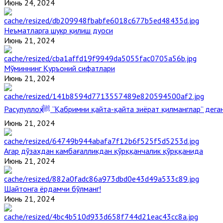
Июнь 24, 2024
Неъматларга шукр қилиш дуоси
Июнь 21, 2024
Мўминнинг Қуръоний сифатлари
Июнь 21, 2024
Расулуллоҳ ﷺ “Қабримни қайта-қайта зиёрат қилманглар” де
Июнь 21, 2024
Агар дўзахдан камбағалликдан қўрққанчалик қўрққанида
Июнь 21, 2024
Шайтонга ёрдамчи бўлманг!
Июнь 21, 2024