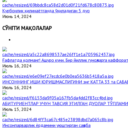
Қурбонлик қилинаётганда ўқиладиган 5 дуо
Июнь 14, 2024
СЎНГГИ МАҚОЛАЛАР
Ғафлатда қолманг! Ашуро куни. Бир йиллик гуноҳларга каффорат
Июль 16, 2024
ИНСОННИНГ ИШИ ЮРИШМАСЛИГИНИ энг КАТТА 33 та САБА
Июль 16, 2024
АБИТУРИЕНТЛАР УЧУН ТАВСИЯ ЭТИЛГАН ДУОЛАР ТЎПЛАМИ
Июль 15, 2024
Инсонпарварлик ёрдамини уюштирган саҳоба