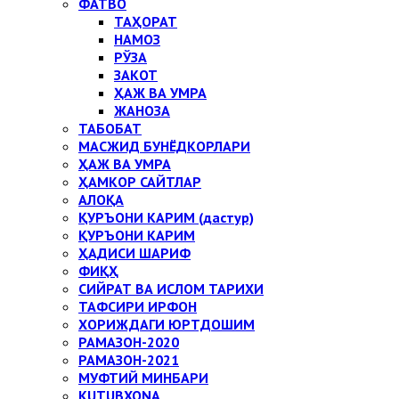
ФАТВО
ТАҲОРАТ
НАМОЗ
РЎЗА
ЗАКОТ
ҲАЖ ВА УМРА
ЖАНОЗА
ТАБОБАТ
МАСЖИД БУНЁДКОРЛАРИ
ҲАЖ ВА УМРА
ҲАМКОР САЙТЛАР
АЛОҚА
ҚУРЪОНИ КАРИМ (дастур)
ҚУРЪОНИ КАРИМ
ҲАДИСИ ШАРИФ
ФИҚҲ
СИЙРАТ ВА ИСЛОМ ТАРИХИ
ТАФСИРИ ИРФОН
ХОРИЖДАГИ ЮРТДОШИМ
РАМАЗОН-2020
РАМАЗОН-2021
МУФТИЙ МИНБАРИ
KUTUBXONA