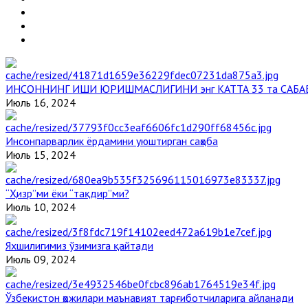
ИНСОННИНГ ИШИ ЮРИШМАСЛИГИНИ энг КАТТА 33 та САБА
Июль 16, 2024
Инсонпарварлик ёрдамини уюштирган саҳоба
Июль 15, 2024
“Ҳизр”ми ёки “тақдир”ми?
Июль 10, 2024
Яхшилигимиз ўзимизга қайтади
Июль 09, 2024
Ўзбекистон ҳожилари маънавият тарғиботчиларига айланади