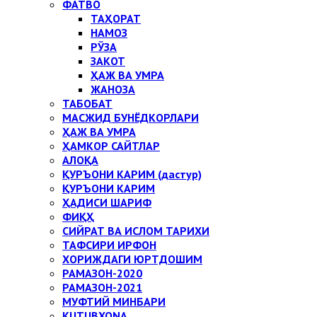
ФАТВО
ТАҲОРАТ
НАМОЗ
РЎЗА
ЗАКОТ
ҲАЖ ВА УМРА
ЖАНОЗА
ТАБОБАТ
МАСЖИД БУНЁДКОРЛАРИ
ҲАЖ ВА УМРА
ҲАМКОР САЙТЛАР
АЛОҚА
ҚУРЪОНИ КАРИМ (дастур)
ҚУРЪОНИ КАРИМ
ҲАДИСИ ШАРИФ
ФИҚҲ
СИЙРАТ ВА ИСЛОМ ТАРИХИ
ТАФСИРИ ИРФОН
ХОРИЖДАГИ ЮРТДОШИМ
РАМАЗОН-2020
РАМАЗОН-2021
МУФТИЙ МИНБАРИ
KUTUBXONA