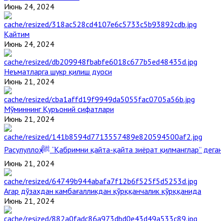
Июнь 24, 2024
Қайтим
Июнь 24, 2024
Неъматларга шукр қилиш дуоси
Июнь 21, 2024
Мўминнинг Қуръоний сифатлари
Июнь 21, 2024
Расулуллоҳ ﷺ “Қабримни қайта-қайта зиёрат қилманглар” де
Июнь 21, 2024
Агар дўзахдан камбағалликдан қўрққанчалик қўрққанида
Июнь 21, 2024