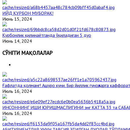
ИЙД ҚУРБОН МУБОРАК!
Июнь 15, 2024
Қурбонлик қилинаётганда ўқиладиган 5 дуо
Июнь 14, 2024
СЎНГГИ МАҚОЛАЛАР
Ғафлатда қолманг! Ашуро куни. Бир йиллик гуноҳларга каффорат
Июль 16, 2024
ИНСОННИНГ ИШИ ЮРИШМАСЛИГИНИ энг КАТТА 33 та САБА
Июль 16, 2024
АБИТУРИЕНТЛАР УЧУН ТАВСИЯ ЭТИЛГАН ДУОЛАР ТЎПЛАМИ