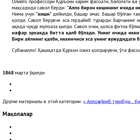
Олийгоҳ профессори Қуръони карим фасоҳати, балоғати ва
мақсадида савол берди:
"Аллоҳ бирон кишининг ичида и
Нима учун
"киши"
дейилди, башар эмас. Башар бўлган тақд
қолди. Савол берувчи эса гердайиб турарди. Барчанинг н
ҳақида чуқур мулоҳаза қилди. Савол очиқ қолса фитна бўл
нафар эркакда битта қалб бўлади. Унинг ичида икки
Бири аёлнинг қалби, иккинчиси эса унинг вужудидаги б
Субҳаналлоҳ! Ҳақиқатда Қуръон ожиз қолдирувчи, ўта фасо
1868
марта ўқилди
Другие материалы в этой категории:
« Аллоҳ кўриб турибди...
Қи
Мақолалар