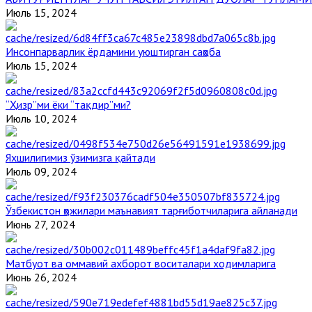
Июль 15, 2024
Инсонпарварлик ёрдамини уюштирган саҳоба
Июль 15, 2024
“Ҳизр”ми ёки “тақдир”ми?
Июль 10, 2024
Яхшилигимиз ўзимизга қайтади
Июль 09, 2024
Ўзбекистон ҳожилари маънавият тарғиботчиларига айланади
Июнь 27, 2024
Матбуот ва оммавий ахборот воситалари ходимларига
Июнь 26, 2024