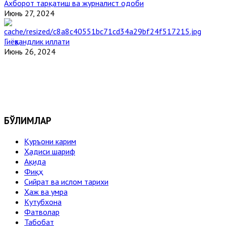
Ахборот тарқатиш ва журналист одоби
Июнь 27, 2024
Гиёҳвандлик иллати
Июнь 26, 2024
БЎЛИМЛАР
Қуръони карим
Ҳадиси шариф
Ақида
Фиқҳ
Сийрат ва ислом тарихи
Ҳаж ва умра
Кутубхона
Фатволар
Табобат