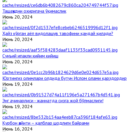
Ташаҳҳудни охиригача ўқимаслик
Июнь 20, 2024
Ҳайз кўрган аёл видолашув тавофини қандай қилади?
Июнь 20, 2024
Сунъий ипакли кийим кийиш
Июнь 20, 2024
Юртингиз олимлари олдида бутун Ислом олами қарздордир
Июнь 19, 2024
Энг ачинарлиси - жаннатда сизга жой бўлмаслиги!
Июнь 19, 2024
Қурбон ҳайити – қалблар шодлиги байрами
Июнь 16, 2024