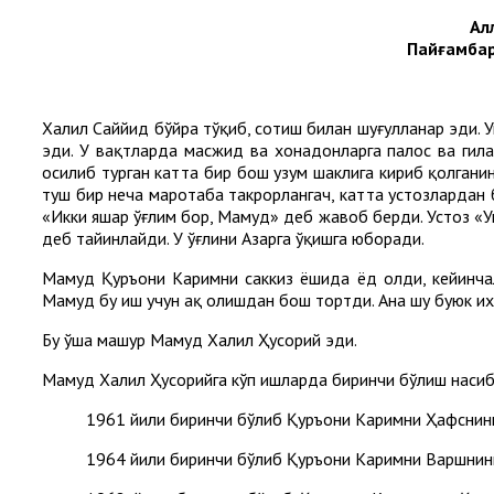
Ал
Пайғамбар
Халил Саййид бўйра тўқиб, сотиш билан шуғулланар эди. Ун
эди. У вақтларда масжид ва хонадонларга палос ва гила
осилиб турган катта бир бош узум шаклига кириб қолганини
туш бир неча маротаба такрорлангач, катта устозлардан 
«Икки яшар ўғлим бор, Маҳмуд» деб жавоб берди. Устоз «У
деб тайинлайди. У ўғлини Азҳарга ўқишга юборади.
Маҳмуд Қуръони Каримни саккиз ёшида ёд олди, кейинча
Маҳмуд бу иш учун ҳақ олишдан бош тортди. Ана шу буюк 
Бу ўша машҳур Маҳмуд Халил Ҳусорий эди.
Маҳмуд Халил Ҳусорийга кўп ишларда биринчи бўлиш насиб
1961 йили биринчи бўлиб Қуръони Каримни Ҳафснинг
1964 йили биринчи бўлиб Қуръони Каримни Варшнинг