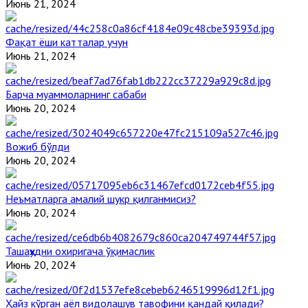
Июнь 21, 2024
Фақат ёши катталар учун
Июнь 21, 2024
Барча муаммоларнинг сабаби
Июнь 20, 2024
Вожиб бўлди
Июнь 20, 2024
Неъматларга амалий шукр қилганмисиз?
Июнь 20, 2024
Ташаҳҳудни охиригача ўқимаслик
Июнь 20, 2024
Ҳайз кўрган аёл видолашув тавофини қандай қилади?