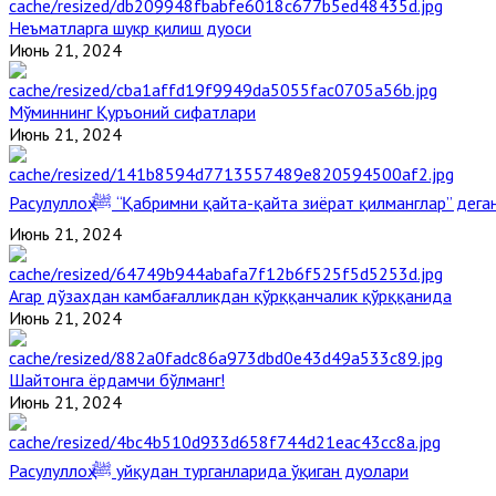
Неъматларга шукр қилиш дуоси
Июнь 21, 2024
Мўминнинг Қуръоний сифатлари
Июнь 21, 2024
Расулуллоҳ ﷺ “Қабримни қайта-қайта зиёрат қилманглар” де
Июнь 21, 2024
Агар дўзахдан камбағалликдан қўрққанчалик қўрққанида
Июнь 21, 2024
Шайтонга ёрдамчи бўлманг!
Июнь 21, 2024
Расулуллоҳ ﷺ уйқудан турганларида ўқиган дуолари