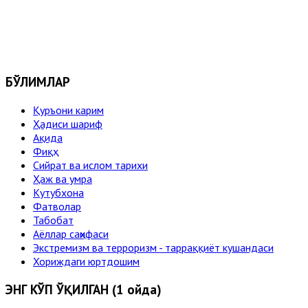
БЎЛИМЛАР
Қуръони карим
Ҳадиси шариф
Ақида
Фиқҳ
Сийрат ва ислом тарихи
Ҳаж ва умра
Кутубхона
Фатволар
Табобат
Аёллар саҳифаси
Экстремизм ва терроризм - тарраққиёт кушандаси
Хориждаги юртдошим
ЭНГ КЎП ЎҚИЛГАН (1 ойда)