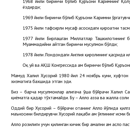
1968 йили биринчи бўлиб Қуръони Каримнинг Қолу
ёздирди;
1969 йили биринчи бўлиб Қуръони Каримни ўргатувч
1975 йили тафсирли мусҳаф асосидаги қироатни тасм
1977 йили Бирлашган Миллатлар Ташкилотининг б
Муҳаммадийни айтган биринчи мусулмон бўлди;
1978 йили Лондондаги Англия қиролининг қасрида и
Оқ уй ва АҚШ Конгрессида ҳам биринчи бўлиб Қуръон
Маҳмуд Халил Ҳусорий 1980 йил 24 ноябрь куни, хуфтон н
хизматига бахшида этган эди.
Биз – барча мусулмонлар ҳалигача ўша бўйрачи Халил С
қиёматга қадар тўхтамайди. Бу – Аллоҳ азза ва жалла солиҳ
Оддий бир Хусорий – бўйрачи отанинг Аллоҳ йўлида қилг
маъносини билдирувчи Хусорий лақаби ҳам ўғлининг исми 
Аллоҳ розилиги учун қилинган кичик бир амални ҳам асло па