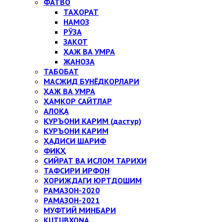
ФАТВО
ТАҲОРАТ
НАМОЗ
РЎЗА
ЗАКОТ
ҲАЖ ВА УМРА
ЖАНОЗА
ТАБОБАТ
МАСЖИД БУНЁДКОРЛАРИ
ҲАЖ ВА УМРА
ҲАМКОР САЙТЛАР
АЛОҚА
ҚУРЪОНИ КАРИМ (дастур)
ҚУРЪОНИ КАРИМ
ҲАДИСИ ШАРИФ
ФИҚҲ
СИЙРАТ ВА ИСЛОМ ТАРИХИ
ТАФСИРИ ИРФОН
ХОРИЖДАГИ ЮРТДОШИМ
РАМАЗОН-2020
РАМАЗОН-2021
МУФТИЙ МИНБАРИ
KUTUBXONA