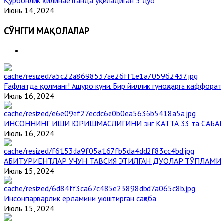
Қурбонлик қилинаётганда ўқиладиган 5 дуо
Июнь 14, 2024
СЎНГГИ МАҚОЛАЛАР
Ғафлатда қолманг! Ашуро куни. Бир йиллик гуноҳларга каффорат
Июль 16, 2024
ИНСОННИНГ ИШИ ЮРИШМАСЛИГИНИ энг КАТТА 33 та САБА
Июль 16, 2024
АБИТУРИЕНТЛАР УЧУН ТАВСИЯ ЭТИЛГАН ДУОЛАР ТЎПЛАМИ
Июль 15, 2024
Инсонпарварлик ёрдамини уюштирган саҳоба
Июль 15, 2024