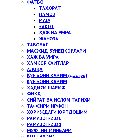
ФАТВО
ТАҲОРАТ
НАМОЗ
РЎЗА
ЗАКОТ
ҲАЖ ВА УМРА
ЖАНОЗА
ТАБОБАТ
МАСЖИД БУНЁДКОРЛАРИ
ҲАЖ ВА УМРА
ҲАМКОР САЙТЛАР
АЛОҚА
ҚУРЪОНИ КАРИМ (дастур)
ҚУРЪОНИ КАРИМ
ҲАДИСИ ШАРИФ
ФИҚҲ
СИЙРАТ ВА ИСЛОМ ТАРИХИ
ТАФСИРИ ИРФОН
ХОРИЖДАГИ ЮРТДОШИМ
РАМАЗОН-2020
РАМАЗОН-2021
МУФТИЙ МИНБАРИ
KUTUBXONA