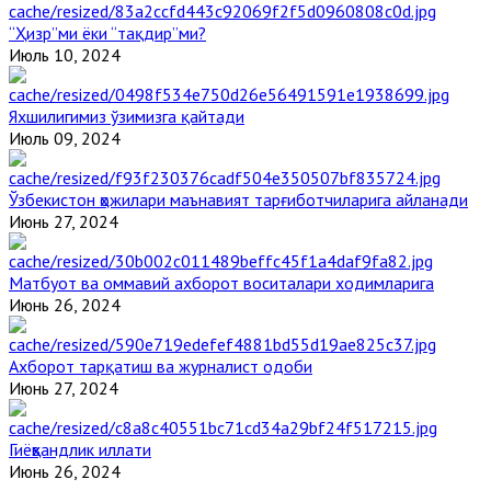
“Ҳизр”ми ёки “тақдир”ми?
Июль 10, 2024
Яхшилигимиз ўзимизга қайтади
Июль 09, 2024
Ўзбекистон ҳожилари маънавият тарғиботчиларига айланади
Июнь 27, 2024
Матбуот ва оммавий ахборот воситалари ходимларига
Июнь 26, 2024
Ахборот тарқатиш ва журналист одоби
Июнь 27, 2024
Гиёҳвандлик иллати
Июнь 26, 2024