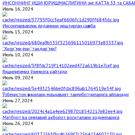
ИНСОННИНГ ИШИ ЮРИШМАСЛИГИНИ энг КАТТА 33 та САБА
Июль 16, 2024
Инсонпарварлик ёрдамини уюштирган саҳоба
Июль 15, 2024
“Ҳизр”ми ёки “тақдир”ми?
Июль 10, 2024
Яхшилигимиз ўзимизга қайтади
Июль 09, 2024
Ўзбекистон ҳожилари маънавият тарғиботчиларига айланади
Июнь 27, 2024
Матбуот ва оммавий ахборот воситалари ходимларига
Июнь 26, 2024