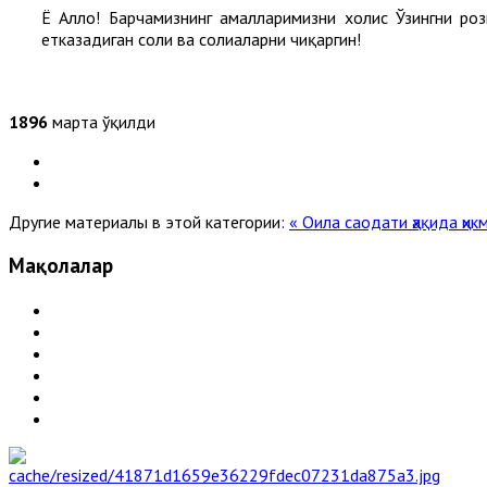
Ё Аллоҳ! Барчамизнинг амалларимизни холис Ўзингни ро
етказадиган солиҳ ва солиҳаларни чиқаргин!
1896
марта ўқилди
Другие материалы в этой категории:
« Оила саодати ҳақида ҳи
Мақолалар