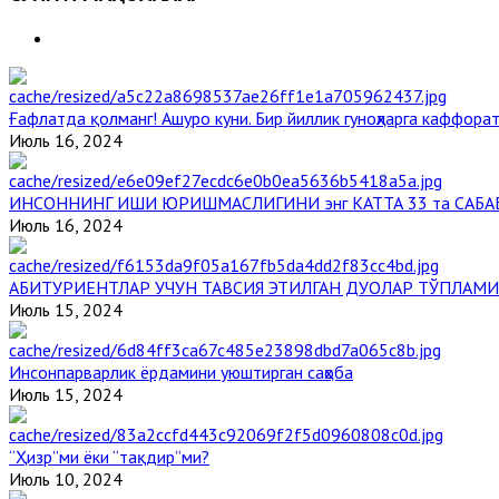
Ғафлатда қолманг! Ашуро куни. Бир йиллик гуноҳларга каффорат
Июль 16, 2024
ИНСОННИНГ ИШИ ЮРИШМАСЛИГИНИ энг КАТТА 33 та САБА
Июль 16, 2024
АБИТУРИЕНТЛАР УЧУН ТАВСИЯ ЭТИЛГАН ДУОЛАР ТЎПЛАМИ
Июль 15, 2024
Инсонпарварлик ёрдамини уюштирган саҳоба
Июль 15, 2024
“Ҳизр”ми ёки “тақдир”ми?
Июль 10, 2024