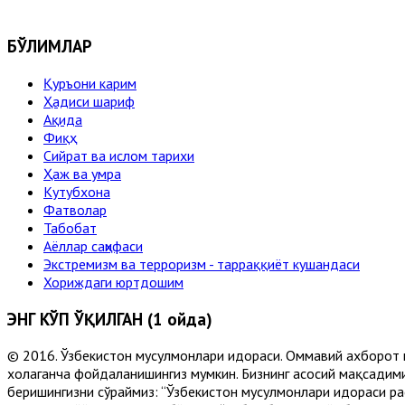
БЎЛИМЛАР
Қуръони карим
Ҳадиси шариф
Ақида
Фиқҳ
Сийрат ва ислом тарихи
Ҳаж ва умра
Кутубхона
Фатволар
Табобат
Аёллар саҳифаси
Экстремизм ва терроризм - тарраққиёт кушандаси
Хориждаги юртдошим
ЭНГ КЎП ЎҚИЛГАН (1 ойда)
© 2016. Ўзбекистон мусулмонлари идораси. Оммавий ахборот 
хоҳлаганча фойдаланишингиз мумкин. Бизнинг асосий мақсадими
беришингизни сўраймиз: “Ўзбекистон мусулмонлари идораси рас