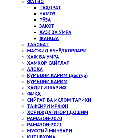
ФАТВО
ТАҲОРАТ
НАМОЗ
РЎЗА
ЗАКОТ
ҲАЖ ВА УМРА
ЖАНОЗА
ТАБОБАТ
МАСЖИД БУНЁДКОРЛАРИ
ҲАЖ ВА УМРА
ҲАМКОР САЙТЛАР
АЛОҚА
ҚУРЪОНИ КАРИМ (дастур)
ҚУРЪОНИ КАРИМ
ҲАДИСИ ШАРИФ
ФИҚҲ
СИЙРАТ ВА ИСЛОМ ТАРИХИ
ТАФСИРИ ИРФОН
ХОРИЖДАГИ ЮРТДОШИМ
РАМАЗОН-2020
РАМАЗОН-2021
МУФТИЙ МИНБАРИ
KUTUBXONA