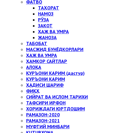
ФАТВО
ТАҲОРАТ
НАМОЗ
РЎЗА
ЗАКОТ
ҲАЖ ВА УМРА
ЖАНОЗА
ТАБОБАТ
МАСЖИД БУНЁДКОРЛАРИ
ҲАЖ ВА УМРА
ҲАМКОР САЙТЛАР
АЛОҚА
ҚУРЪОНИ КАРИМ (дастур)
ҚУРЪОНИ КАРИМ
ҲАДИСИ ШАРИФ
ФИҚҲ
СИЙРАТ ВА ИСЛОМ ТАРИХИ
ТАФСИРИ ИРФОН
ХОРИЖДАГИ ЮРТДОШИМ
РАМАЗОН-2020
РАМАЗОН-2021
МУФТИЙ МИНБАРИ
KUTUBXONA