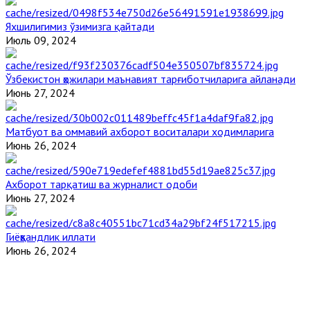
Яхшилигимиз ўзимизга қайтади
Июль 09, 2024
Ўзбекистон ҳожилари маънавият тарғиботчиларига айланади
Июнь 27, 2024
Матбуот ва оммавий ахборот воситалари ходимларига
Июнь 26, 2024
Ахборот тарқатиш ва журналист одоби
Июнь 27, 2024
Гиёҳвандлик иллати
Июнь 26, 2024