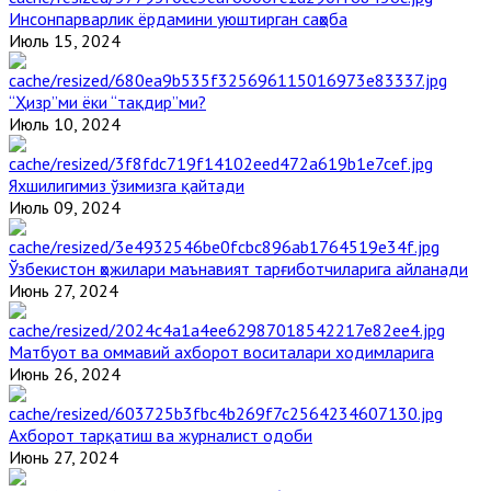
Инсонпарварлик ёрдамини уюштирган саҳоба
Июль 15, 2024
“Ҳизр”ми ёки “тақдир”ми?
Июль 10, 2024
Яхшилигимиз ўзимизга қайтади
Июль 09, 2024
Ўзбекистон ҳожилари маънавият тарғиботчиларига айланади
Июнь 27, 2024
Матбуот ва оммавий ахборот воситалари ходимларига
Июнь 26, 2024
Ахборот тарқатиш ва журналист одоби
Июнь 27, 2024