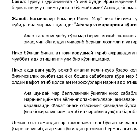
Cавол
: Турмуш қурганимизга 25 йил бўлди. Эрим маҳримни б
бермагани учун эрим гуноҳкор бўлмайдими? Аслида, бермаса
Жавоб
: Бисмиллаҳир Роҳманир Роҳим. “Маҳр” никоҳ битим
қуйидагича марҳамат қилади:
“Аёлларга маҳрларини кўнг
Аллоҳ таолониг ушбу сўзи маҳр бериш вожиб эканини 
эмас, чин кўнгилдан чиқариб бериши лозимлиги уқтир
Никоҳ бўлиши билан, ҳаттоки қовушмай туриб ажрашадиган 
муҳаббат ҳадя этишнинг муҳим бир кўринишидир.
Никоҳ ақдидаги ушбу вожиб амални келин-куёв ўзаро кел
билимсизлик оқибатида ёки бошқа сабабларга кўра маҳр б
олдин вафот этиб қолса ҳам меросхўрлари маҳрни адо эти
Ана шундай маҳр белгиланмай ўқилган никоҳ сабабл
маҳр)нинг қиймати аёлнинг опа-сингиллари, аммалари,
қаралмайди. Фақат онаси отасининг қавмидан бўлса, у
(яна бокиралик, илм, одоб ва чиройли хулқ)да баро
Демак, ота томондан ҳар томонлама тенг бўлган қизларга 
ўзаро келишиб, агар чин кўнгилдан розиман бермасангиз ҳам