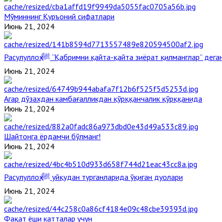
Мўминнинг Қуръоний сифатлари
Июнь 21, 2024
Расулуллоҳ ﷺ “Қабримни қайта-қайта зиёрат қилманглар” де
Июнь 21, 2024
Агар дўзахдан камбағалликдан қўрққанчалик қўрққанида
Июнь 21, 2024
Шайтонга ёрдамчи бўлманг!
Июнь 21, 2024
Расулуллоҳ ﷺ уйқудан турганларида ўқиган дуолари
Июнь 21, 2024
Фақат ёши катталар учун