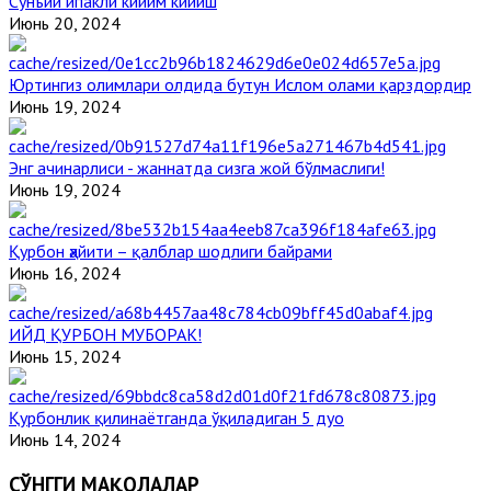
Сунъий ипакли кийим кийиш
Июнь 20, 2024
Юртингиз олимлари олдида бутун Ислом олами қарздордир
Июнь 19, 2024
Энг ачинарлиси - жаннатда сизга жой бўлмаслиги!
Июнь 19, 2024
Қурбон ҳайити – қалблар шодлиги байрами
Июнь 16, 2024
ИЙД ҚУРБОН МУБОРАК!
Июнь 15, 2024
Қурбонлик қилинаётганда ўқиладиган 5 дуо
Июнь 14, 2024
СЎНГГИ МАҚОЛАЛАР