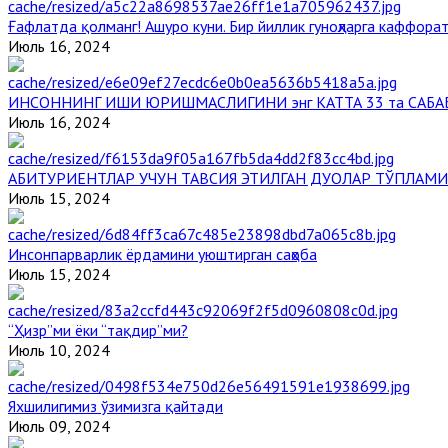
Ғафлатда қолманг! Ашуро куни. Бир йиллик гуноҳларга каффорат
Июль 16, 2024
ИНСОННИНГ ИШИ ЮРИШМАСЛИГИНИ энг КАТТА 33 та САБА
Июль 16, 2024
АБИТУРИЕНТЛАР УЧУН ТАВСИЯ ЭТИЛГАН ДУОЛАР ТЎПЛАМИ
Июль 15, 2024
Инсонпарварлик ёрдамини уюштирган саҳоба
Июль 15, 2024
“Ҳизр”ми ёки “тақдир”ми?
Июль 10, 2024
Яхшилигимиз ўзимизга қайтади
Июль 09, 2024