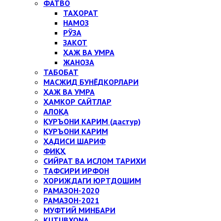
ФАТВО
ТАҲОРАТ
НАМОЗ
РЎЗА
ЗАКОТ
ҲАЖ ВА УМРА
ЖАНОЗА
ТАБОБАТ
МАСЖИД БУНЁДКОРЛАРИ
ҲАЖ ВА УМРА
ҲАМКОР САЙТЛАР
АЛОҚА
ҚУРЪОНИ КАРИМ (дастур)
ҚУРЪОНИ КАРИМ
ҲАДИСИ ШАРИФ
ФИҚҲ
СИЙРАТ ВА ИСЛОМ ТАРИХИ
ТАФСИРИ ИРФОН
ХОРИЖДАГИ ЮРТДОШИМ
РАМАЗОН-2020
РАМАЗОН-2021
МУФТИЙ МИНБАРИ
KUTUBXONA