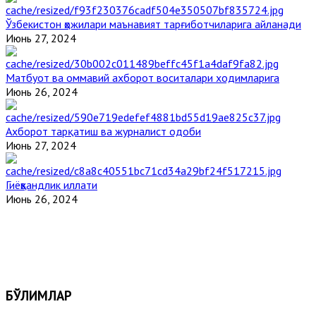
Ўзбекистон ҳожилари маънавият тарғиботчиларига айланади
Июнь 27, 2024
Матбуот ва оммавий ахборот воситалари ходимларига
Июнь 26, 2024
Ахборот тарқатиш ва журналист одоби
Июнь 27, 2024
Гиёҳвандлик иллати
Июнь 26, 2024
БЎЛИМЛАР