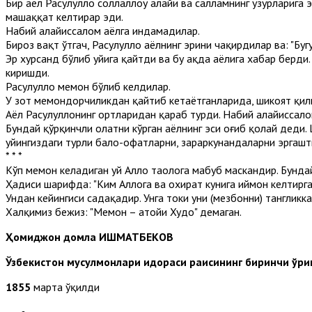
Бир аёл Расулуллоҳ соллаллоҳу алайҳи ва салламнинг ҳузурлариг
машаққат келтирар эди.
Набий алайҳиссалом аёлга индамадилар.
Бироз вақт ўтгач, Расулуллоҳ аёлнинг эрини чақирдилар ва: "Буг
Эр хурсанд бўлиб уйига қайтди ва бу ҳақда аёлига хабар берди
киришди.
Расулуллоҳ меҳмон бўлиб келдилар.
У зот меҳмондорчиликдан қайтиб кетаётганларида, шикоят қилг
Аёл Расулуллоҳнинг ортларидан қараб турди. Набий алайҳиссал
Бундай қўрқинчли ҳолатни кўрган аёлнинг эси оғиб қолай деди.
уйингиздаги турли бало-офатларни, зараркунандаларни эргашт
* * *
Кўп меҳмон келадиган уй Аллоҳ таолога маҳбуб маскандир. Бунда
Ҳадиси шарифда: "Ким Аллоҳга ва охират кунига иймон келтирга
Ундан кейингиси садақадир. Унга токи уни (мезбонни) тангликка
Халқимиз бежиз: "Меҳмон – атойи Худо" демаган.
Ҳомиджон домла ИШМАТБЕКОВ
Ўзбекистон мусулмонлари идораси раисининг биринчи ўри
1855
марта ўқилди