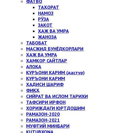
ФАТВО
ТАҲОРАТ
НАМОЗ
РЎЗА
ЗАКОТ
ҲАЖ ВА УМРА
ЖАНОЗА
ТАБОБАТ
МАСЖИД БУНЁДКОРЛАРИ
ҲАЖ ВА УМРА
ҲАМКОР САЙТЛАР
АЛОҚА
ҚУРЪОНИ КАРИМ (дастур)
ҚУРЪОНИ КАРИМ
ҲАДИСИ ШАРИФ
ФИҚҲ
СИЙРАТ ВА ИСЛОМ ТАРИХИ
ТАФСИРИ ИРФОН
ХОРИЖДАГИ ЮРТДОШИМ
РАМАЗОН-2020
РАМАЗОН-2021
МУФТИЙ МИНБАРИ
KUTUBXONA