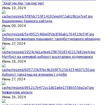
“Ҳизр”ми ёки “тақдир”ми?
Июль 10, 2024
Яхшилигимиз ўзимизга қайтади
Июль 09, 2024
Ўзбекистон ҳожилари маънавият тарғиботчиларига айланади
Июнь 27, 2024
Матбуот ва оммавий ахборот воситалари ходимларига
Июнь 26, 2024
Ахборот тарқатиш ва журналист одоби
Июнь 27, 2024
Гиёҳвандлик иллати
Июнь 26, 2024