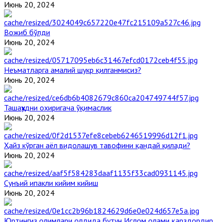
Июнь 20, 2024
Вожиб бўлди
Июнь 20, 2024
Неъматларга амалий шукр қилганмисиз?
Июнь 20, 2024
Ташаҳҳудни охиригача ўқимаслик
Июнь 20, 2024
Ҳайз кўрган аёл видолашув тавофини қандай қилади?
Июнь 20, 2024
Сунъий ипакли кийим кийиш
Июнь 20, 2024
Юртингиз олимлари олдида бутун Ислом олами қарздордир