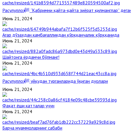
Расулуллоҳ ﷺ “Қабримни қайта-қайта зиёрат қилманглар” де
Июнь 21, 2024
Агар дўзахдан камбағалликдан қўрққанчалик қўрққанида
Июнь 21, 2024
Шайтонга ёрдамчи бўлманг!
Июнь 21, 2024
Расулуллоҳ ﷺ уйқудан турганларида ўқиган дуолари
Июнь 21, 2024
Фақат ёши катталар учун
Июнь 21, 2024
Барча муаммоларнинг сабаби