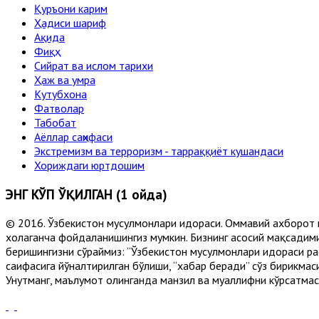
Қуръони карим
Ҳадиси шариф
Ақида
Фиқҳ
Сийрат ва ислом тарихи
Ҳаж ва умра
Кутубхона
Фатволар
Табобат
Аёллар саҳифаси
Экстремизм ва терроризм - тарраққиёт кушандаси
Хориждаги юртдошим
ЭНГ КЎП ЎҚИЛГАН (1 ойда)
© 2016. Ўзбекистон мусулмонлари идораси. Оммавий ахборот 
хоҳлаганча фойдаланишингиз мумкин. Бизнинг асосий мақсадими
беришингизни сўраймиз: “Ўзбекистон мусулмонлари идораси рас
саҳифасига йўналтирилган бўлиши, “хабар беради” сўз бирикмас
Унутманг, маълумот олинганда манзил ва муаллифни кўрсатмасл