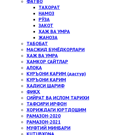
ФАТВО
ТАҲОРАТ
НАМОЗ
РЎЗА
ЗАКОТ
ҲАЖ ВА УМРА
ЖАНОЗА
ТАБОБАТ
МАСЖИД БУНЁДКОРЛАРИ
ҲАЖ ВА УМРА
ҲАМКОР САЙТЛАР
АЛОҚА
ҚУРЪОНИ КАРИМ (дастур)
ҚУРЪОНИ КАРИМ
ҲАДИСИ ШАРИФ
ФИҚҲ
СИЙРАТ ВА ИСЛОМ ТАРИХИ
ТАФСИРИ ИРФОН
ХОРИЖДАГИ ЮРТДОШИМ
РАМАЗОН-2020
РАМАЗОН-2021
МУФТИЙ МИНБАРИ
KUTUBXONA