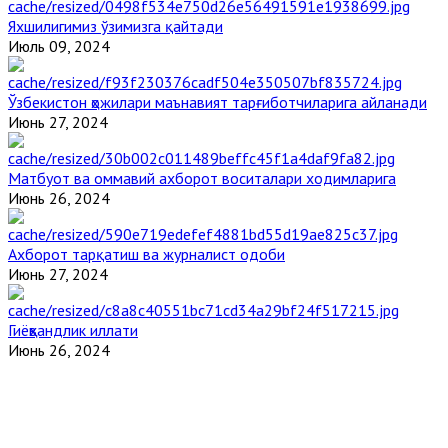
Яхшилигимиз ўзимизга қайтади
Июль 09, 2024
Ўзбекистон ҳожилари маънавият тарғиботчиларига айланади
Июнь 27, 2024
Матбуот ва оммавий ахборот воситалари ходимларига
Июнь 26, 2024
Ахборот тарқатиш ва журналист одоби
Июнь 27, 2024
Гиёҳвандлик иллати
Июнь 26, 2024