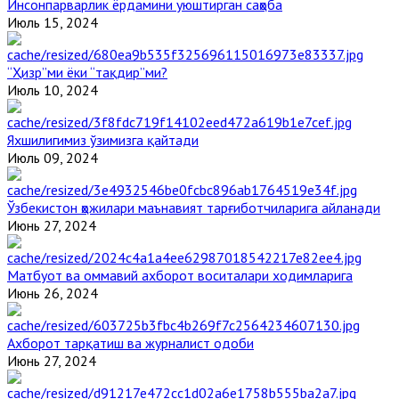
Инсонпарварлик ёрдамини уюштирган саҳоба
Июль 15, 2024
“Ҳизр”ми ёки “тақдир”ми?
Июль 10, 2024
Яхшилигимиз ўзимизга қайтади
Июль 09, 2024
Ўзбекистон ҳожилари маънавият тарғиботчиларига айланади
Июнь 27, 2024
Матбуот ва оммавий ахборот воситалари ходимларига
Июнь 26, 2024
Ахборот тарқатиш ва журналист одоби
Июнь 27, 2024