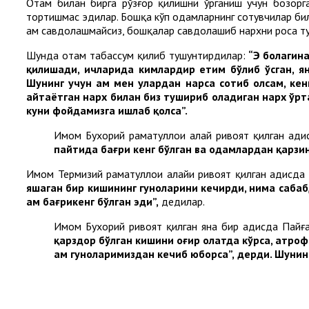
Отам билан бирга рўзғор қилишни ўрганиш учун бозорга
тортишмас эдилар. Бошқа кўп одамларнинг сотувчилар била
ҳам савдолашмайсиз, бошқалар савдолашиб нархни роса т
Шунда отам табассум қилиб тушунтирдилар:
“Эҳ болагин
қилишади, ичларида кимлардир етим бўлиб ўсган, я
Шунинг учун ҳам мен улардан нарса сотиб олсам, кен
айтаётган нарх билан биз тушириб оладиган нарх ўрт
куни фойдамизга ишлаб қолса”.
Имом Бухорий раҳматуллоҳи алайҳ ривоят қилган ҳади
пайтида бағри кенг бўлган ва одамлардан қарзини
Имом Термизий раҳматуллоҳи алайҳи ривоят қилган ҳадисд
яшаган бир кишининг гуноҳларини кечирди, нима сабаб
ҳам бағрикенг бўлган эди”,
дедилар.
Имом Бухорий ривоят қилган яна бир ҳадисда Пайғ
қарздор бўлган кишини оғир ҳолатда кўрса, атр
ҳам гуноҳларимиздан кечиб юборса”,
дерди. Шунинг 