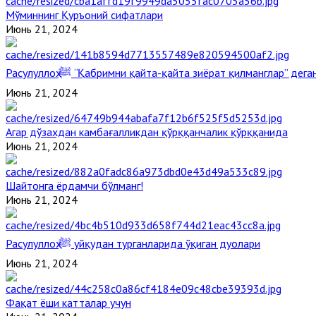
Мўминнинг Қуръоний сифатлари
Июнь 21, 2024
Расулуллоҳ ﷺ “Қабримни қайта-қайта зиёрат қилманглар” де
Июнь 21, 2024
Агар дўзахдан камбағалликдан қўрққанчалик қўрққанида
Июнь 21, 2024
Шайтонга ёрдамчи бўлманг!
Июнь 21, 2024
Расулуллоҳ ﷺ уйқудан турганларида ўқиган дуолари
Июнь 21, 2024
Фақат ёши катталар учун