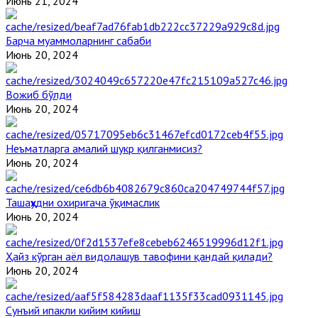
Июнь 21, 2024
Барча муаммоларнинг сабаби
Июнь 20, 2024
Вожиб бўлди
Июнь 20, 2024
Неъматларга амалий шукр қилганмисиз?
Июнь 20, 2024
Ташаҳҳудни охиригача ўқимаслик
Июнь 20, 2024
Ҳайз кўрган аёл видолашув тавофини қандай қилади?
Июнь 20, 2024
Сунъий ипакли кийим кийиш