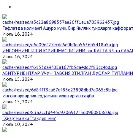
Ғафлатда қолманг! Ашуро куни. Бир йиллик гуноҳларга каффорат
Июль 16, 2024
ИНСОННИНГ ИШИ ЮРИШМАСЛИГИНИ энг КАТТА 33 та САБА
Июль 16, 2024
АБИТУРИЕНТЛАР УЧУН ТАВСИЯ ЭТИЛГАН ДУОЛАР ТЎПЛАМИ
Июль 15, 2024
Инсонпарварлик ёрдамини уюштирган саҳоба
Июль 15, 2024
“Ҳизр”ми ёки “тақдир”ми?
Июль 10, 2024