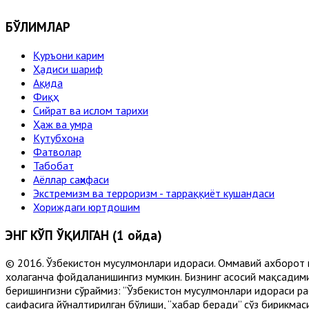
БЎЛИМЛАР
Қуръони карим
Ҳадиси шариф
Ақида
Фиқҳ
Сийрат ва ислом тарихи
Ҳаж ва умра
Кутубхона
Фатволар
Табобат
Аёллар саҳифаси
Экстремизм ва терроризм - тарраққиёт кушандаси
Хориждаги юртдошим
ЭНГ КЎП ЎҚИЛГАН (1 ойда)
© 2016. Ўзбекистон мусулмонлари идораси. Оммавий ахборот 
хоҳлаганча фойдаланишингиз мумкин. Бизнинг асосий мақсадими
беришингизни сўраймиз: “Ўзбекистон мусулмонлари идораси рас
саҳифасига йўналтирилган бўлиши, “хабар беради” сўз бирикмас