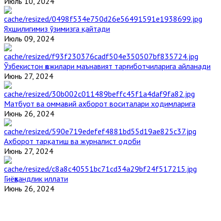
Июль 10, 2024
Яхшилигимиз ўзимизга қайтади
Июль 09, 2024
Ўзбекистон ҳожилари маънавият тарғиботчиларига айланади
Июнь 27, 2024
Матбуот ва оммавий ахборот воситалари ходимларига
Июнь 26, 2024
Ахборот тарқатиш ва журналист одоби
Июнь 27, 2024
Гиёҳвандлик иллати
Июнь 26, 2024