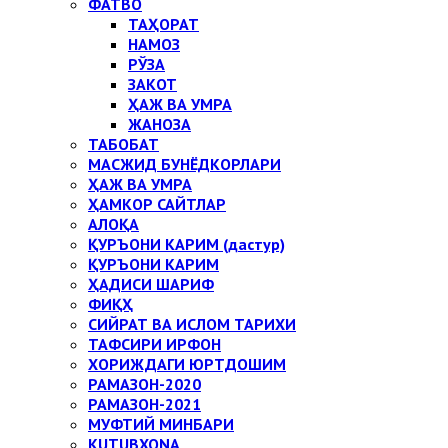
ФАТВО
ТАҲОРАТ
НАМОЗ
РЎЗА
ЗАКОТ
ҲАЖ ВА УМРА
ЖАНОЗА
ТАБОБАТ
МАСЖИД БУНЁДКОРЛАРИ
ҲАЖ ВА УМРА
ҲАМКОР САЙТЛАР
АЛОҚА
ҚУРЪОНИ КАРИМ (дастур)
ҚУРЪОНИ КАРИМ
ҲАДИСИ ШАРИФ
ФИҚҲ
СИЙРАТ ВА ИСЛОМ ТАРИХИ
ТАФСИРИ ИРФОН
ХОРИЖДАГИ ЮРТДОШИМ
РАМАЗОН-2020
РАМАЗОН-2021
МУФТИЙ МИНБАРИ
KUTUBXONA