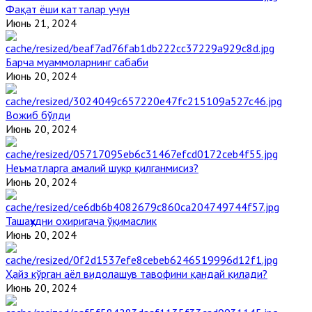
Фақат ёши катталар учун
Июнь 21, 2024
Барча муаммоларнинг сабаби
Июнь 20, 2024
Вожиб бўлди
Июнь 20, 2024
Неъматларга амалий шукр қилганмисиз?
Июнь 20, 2024
Ташаҳҳудни охиригача ўқимаслик
Июнь 20, 2024
Ҳайз кўрган аёл видолашув тавофини қандай қилади?
Июнь 20, 2024