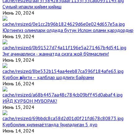
Сунъий ипакли кийим кийиш
Июнь 20, 2024
Юртингиз олимлари олдида бутун Ислом олами қарздордир
Июнь 19, 2024
Энг ачинарлиси - жаннатда сизга жой бўлмаслиги!
Июнь 19, 2024
Қурбон ҳайити – қалблар шодлиги байрами
Июнь 16, 2024
ИЙД ҚУРБОН МУБОРАК!
Июнь 15, 2024
Қурбонлик қилинаётганда ўқиладиган 5 дуо
Июнь 14, 2024