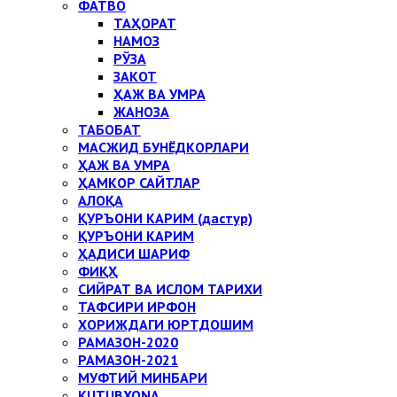
ФАТВО
ТАҲОРАТ
НАМОЗ
РЎЗА
ЗАКОТ
ҲАЖ ВА УМРА
ЖАНОЗА
ТАБОБАТ
МАСЖИД БУНЁДКОРЛАРИ
ҲАЖ ВА УМРА
ҲАМКОР САЙТЛАР
АЛОҚА
ҚУРЪОНИ КАРИМ (дастур)
ҚУРЪОНИ КАРИМ
ҲАДИСИ ШАРИФ
ФИҚҲ
СИЙРАТ ВА ИСЛОМ ТАРИХИ
ТАФСИРИ ИРФОН
ХОРИЖДАГИ ЮРТДОШИМ
РАМАЗОН-2020
РАМАЗОН-2021
МУФТИЙ МИНБАРИ
KUTUBXONA