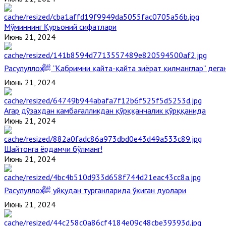
Мўминнинг Қуръоний сифатлари
Июнь 21, 2024
Расулуллоҳ ﷺ “Қабримни қайта-қайта зиёрат қилманглар” де
Июнь 21, 2024
Агар дўзахдан камбағалликдан қўрққанчалик қўрққанида
Июнь 21, 2024
Шайтонга ёрдамчи бўлманг!
Июнь 21, 2024
Расулуллоҳ ﷺ уйқудан турганларида ўқиган дуолари
Июнь 21, 2024