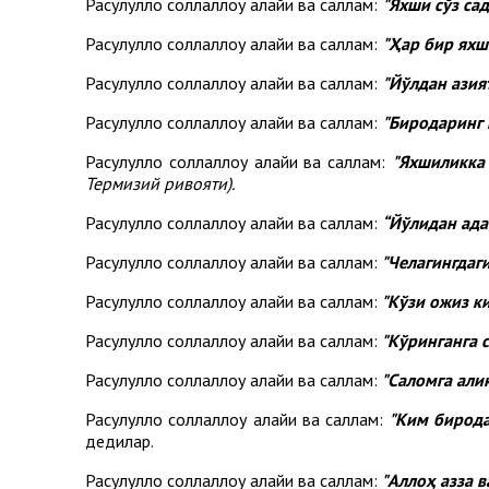
Расулуллоҳ соллаллоҳу алайҳи ва саллам:
"Яхши сўз сад
Расулуллоҳ соллаллоҳу алайҳи ва саллам:
"Ҳар бир яхш
Расулуллоҳ соллаллоҳу алайҳи ва саллам:
"Йўлдан азия
Расулуллоҳ соллаллоҳу алайҳи ва саллам:
"Биродаринг 
Расулуллоҳ соллаллоҳу алайҳи ва саллам:
"Яхшиликка
Термизий ривояти).
Расулуллоҳ соллаллоҳу алайҳи ва саллам:
“Йўлидан ада
Расулуллоҳ соллаллоҳу алайҳи ва саллам:
"Челагингдаги
Расулуллоҳ соллаллоҳу алайҳи ва саллам:
"Кўзи ожиз к
Расулуллоҳ соллаллоҳу алайҳи ва саллам:
"Кўринганга 
Расулуллоҳ соллаллоҳу алайҳи ва саллам:
"Саломга алик
Расулуллоҳ соллаллоҳу алайҳи ва саллам:
"Ким биродар
дедилар.
Расулуллоҳ соллаллоҳу алайҳи ва саллам:
"Аллоҳ азза в