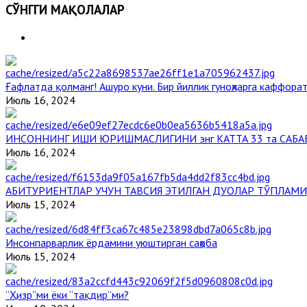
СЎНГГИ МАҚОЛАЛАР
Ғафлатда қолманг! Ашуро куни. Бир йиллик гуноҳларга каффорат
Июль 16, 2024
ИНСОННИНГ ИШИ ЮРИШМАСЛИГИНИ энг КАТТА 33 та САБА
Июль 16, 2024
АБИТУРИЕНТЛАР УЧУН ТАВСИЯ ЭТИЛГАН ДУОЛАР ТЎПЛАМИ
Июль 15, 2024
Инсонпарварлик ёрдамини уюштирган саҳоба
Июль 15, 2024
“Ҳизр”ми ёки “тақдир”ми?