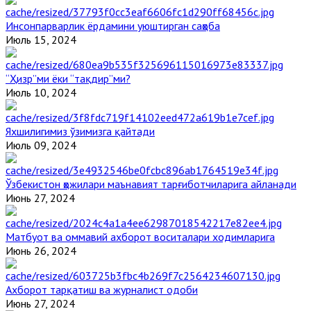
Инсонпарварлик ёрдамини уюштирган саҳоба
Июль 15, 2024
“Ҳизр”ми ёки “тақдир”ми?
Июль 10, 2024
Яхшилигимиз ўзимизга қайтади
Июль 09, 2024
Ўзбекистон ҳожилари маънавият тарғиботчиларига айланади
Июнь 27, 2024
Матбуот ва оммавий ахборот воситалари ходимларига
Июнь 26, 2024
Ахборот тарқатиш ва журналист одоби
Июнь 27, 2024