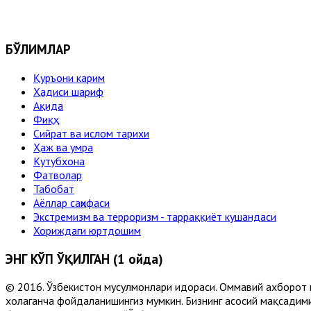
БЎЛИМЛАР
Қуръони карим
Ҳадиси шариф
Ақида
Фиқҳ
Сийрат ва ислом тарихи
Ҳаж ва умра
Кутубхона
Фатволар
Табобат
Аёллар саҳифаси
Экстремизм ва терроризм - тарраққиёт кушандаси
Хориждаги юртдошим
ЭНГ КЎП ЎҚИЛГАН (1 ойда)
© 2016. Ўзбекистон мусулмонлари идораси. Оммавий ахборот 
хоҳлаганча фойдаланишингиз мумкин. Бизнинг асосий мақсадими