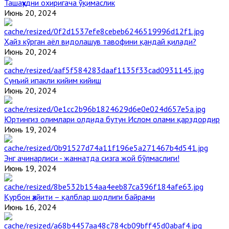
Ташаҳҳудни охиригача ўқимаслик
Июнь 20, 2024
Ҳайз кўрган аёл видолашув тавофини қандай қилади?
Июнь 20, 2024
Сунъий ипакли кийим кийиш
Июнь 20, 2024
Юртингиз олимлари олдида бутун Ислом олами қарздордир
Июнь 19, 2024
Энг ачинарлиси - жаннатда сизга жой бўлмаслиги!
Июнь 19, 2024
Қурбон ҳайити – қалблар шодлиги байрами
Июнь 16, 2024