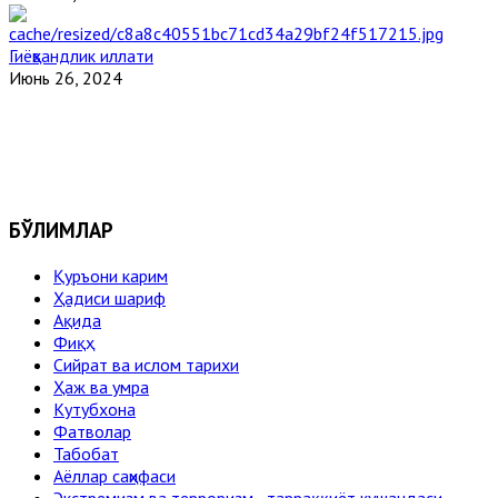
Гиёҳвандлик иллати
Июнь 26, 2024
БЎЛИМЛАР
Қуръони карим
Ҳадиси шариф
Ақида
Фиқҳ
Сийрат ва ислом тарихи
Ҳаж ва умра
Кутубхона
Фатволар
Табобат
Аёллар саҳифаси
Экстремизм ва терроризм - тарраққиёт кушандаси