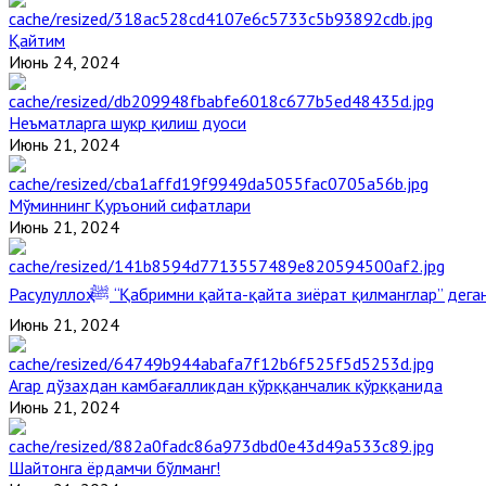
Қайтим
Июнь 24, 2024
Неъматларга шукр қилиш дуоси
Июнь 21, 2024
Мўминнинг Қуръоний сифатлари
Июнь 21, 2024
Расулуллоҳ ﷺ “Қабримни қайта-қайта зиёрат қилманглар” де
Июнь 21, 2024
Агар дўзахдан камбағалликдан қўрққанчалик қўрққанида
Июнь 21, 2024
Шайтонга ёрдамчи бўлманг!