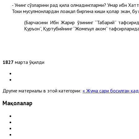
- Унинг сўзларини рад қила олмадингларми? Умар ибн Хатто
Токи мусулмонлардан лоақал биргина киши қолар экан, бу
(Барчасини Ибн Жарир ўзининг “Табарий” тафсирид
Қуръон”, Қуртубийнинг “Жомеъул аҳком” тафсирларида 
1827
марта ўқилди
Другие материалы в этой категории:
« Жума сари босилган қад
Мақолалар