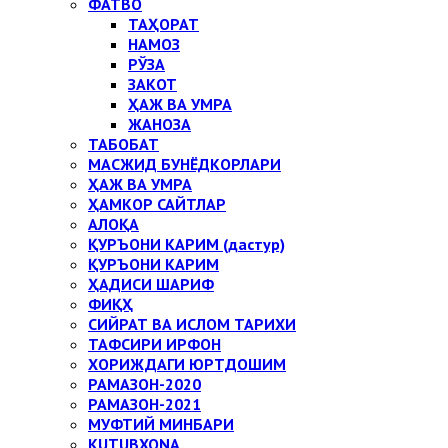
ФАТВО
ТАҲОРАТ
НАМОЗ
РЎЗА
ЗАКОТ
ҲАЖ ВА УМРА
ЖАНОЗА
ТАБОБАТ
МАСЖИД БУНЁДКОРЛАРИ
ҲАЖ ВА УМРА
ҲАМКОР САЙТЛАР
АЛОҚА
ҚУРЪОНИ КАРИМ (дастур)
ҚУРЪОНИ КАРИМ
ҲАДИСИ ШАРИФ
ФИҚҲ
СИЙРАТ ВА ИСЛОМ ТАРИХИ
ТАФСИРИ ИРФОН
ХОРИЖДАГИ ЮРТДОШИМ
РАМАЗОН-2020
РАМАЗОН-2021
МУФТИЙ МИНБАРИ
KUTUBXONA