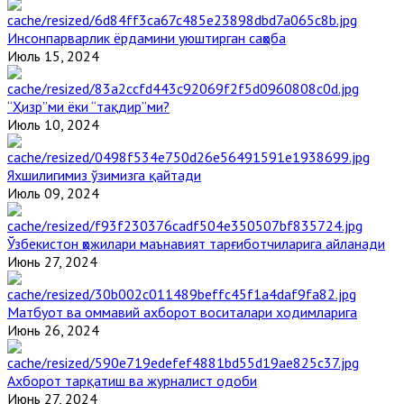
Инсонпарварлик ёрдамини уюштирган саҳоба
Июль 15, 2024
“Ҳизр”ми ёки “тақдир”ми?
Июль 10, 2024
Яхшилигимиз ўзимизга қайтади
Июль 09, 2024
Ўзбекистон ҳожилари маънавият тарғиботчиларига айланади
Июнь 27, 2024
Матбуот ва оммавий ахборот воситалари ходимларига
Июнь 26, 2024
Ахборот тарқатиш ва журналист одоби
Июнь 27, 2024