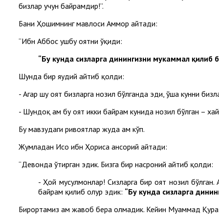
бизлар учун байрамдир!”.
Бани Ҳошимнинг мавлоси Аммор айтади:
“Ибн Аббос ушбу оятни ўқиди:
“Бу кунда сизларга динингизни мукаммал қилиб 
Шунда бир яҳудий айтиб қолди:
- Агар шу оят бизларга нозил бўлганда эди, ўша кунни биз
- Шундоқ ҳам бу оят икки байрам кунида нозил бўлган – хай
Бу мавзудаги ривоятлар жуда ҳам кўп.
Жумладан Исо ибн Ҳориса ансорий айтади:
“Девонда ўтирган эдик. Бизга бир насроний айтиб қолди:
- Ҳой мусулмонлар! Сизларга бир оят нозил бўлган.
байрам қилиб олур эдик:
“Бу кунда сизларга дини
Бирортамиз ҳам жавоб бера олмадик. Кейин Муҳаммад Қураз