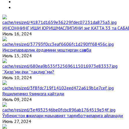
ИНСОННИНГ ИШИ ЮРИШМАСЛИГИНИ энг КАТТА 33 та САБА
Июль 16, 2024
Инсонпарварлик ёрдамини уюштирган саҳоба
Июль 15, 2024
“Ҳизр”ми ёки “тақдир”ми?
Июль 10, 2024
Яхшилигимиз ўзимизга қайтади
Июль 09, 2024
Ўзбекистон ҳожилари маънавият тарғиботчиларига айланади
Июнь 27, 2024