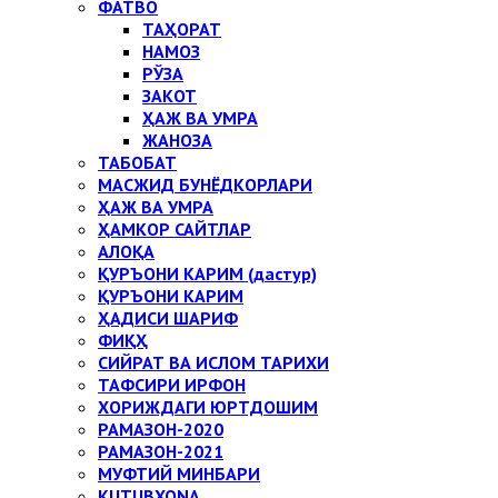
ФАТВО
ТАҲОРАТ
НАМОЗ
РЎЗА
ЗАКОТ
ҲАЖ ВА УМРА
ЖАНОЗА
ТАБОБАТ
МАСЖИД БУНЁДКОРЛАРИ
ҲАЖ ВА УМРА
ҲАМКОР САЙТЛАР
АЛОҚА
ҚУРЪОНИ КАРИМ (дастур)
ҚУРЪОНИ КАРИМ
ҲАДИСИ ШАРИФ
ФИҚҲ
СИЙРАТ ВА ИСЛОМ ТАРИХИ
ТАФСИРИ ИРФОН
ХОРИЖДАГИ ЮРТДОШИМ
РАМАЗОН-2020
РАМАЗОН-2021
МУФТИЙ МИНБАРИ
KUTUBXONA