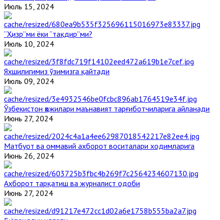
Июль 15, 2024
“Ҳизр”ми ёки “тақдир”ми?
Июль 10, 2024
Яхшилигимиз ўзимизга қайтади
Июль 09, 2024
Ўзбекистон ҳожилари маънавият тарғиботчиларига айланади
Июнь 27, 2024
Матбуот ва оммавий ахборот воситалари ходимларига
Июнь 26, 2024
Ахборот тарқатиш ва журналист одоби
Июнь 27, 2024