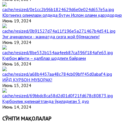
Юртингиз олимлари олдида бутун Ислом олами қарздордир
Июнь 19, 2024
Энг ачинарлиси - жаннатда сизга жой бўлмаслиги!
Июнь 19, 2024
Қурбон ҳайити – қалблар шодлиги байрами
Июнь 16, 2024
ИЙД ҚУРБОН МУБОРАК!
Июнь 15, 2024
Қурбонлик қилинаётганда ўқиладиган 5 дуо
Июнь 14, 2024
СЎНГГИ МАҚОЛАЛАР