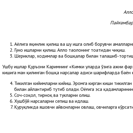
Алло
Пайғамбар
Аёлига яқинлик қилиш ва шу ишга олиб борувчи амалларни
Гуноҳ ишларни қилиш. Аллоҳ таолонинг тоатидан чиқиш.
Шериклар, ходимлар ва бошқалар билан талашиб-торти
Ушбу ишлар Қуръони Каримнинг «Кимки уларда ўзига ҳажни фарз 
кишига ман қилинган бошқа нарсалар ҳадиси шарифларда баён 
Тикилган кийимларни кийиш. Эҳромга кирган киши тикилга
билан айлантириб тутиб олади. Оёғига эса қадамларинин
Соч-соқол, тирноқ ва тукларни олиш.
Хушбўй нарсаларни сепиш ва ҳидлаш.
Қуруқликда яшовчи ҳайвонларни овлаш, овчиларга кўрсат