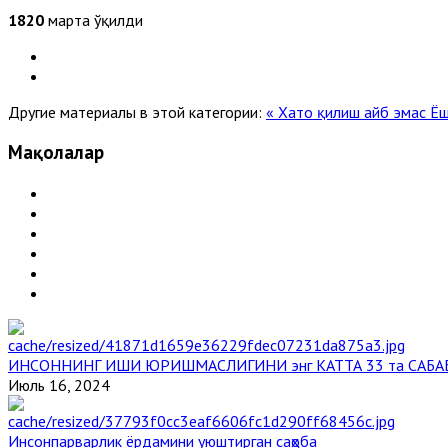
1820
марта ўқилди
Другие материалы в этой категории:
« Хато қилиш айб эмас
Ёш
Мақолалар
ИНСОННИНГ ИШИ ЮРИШМАСЛИГИНИ энг КАТТА 33 та САБА
Июль 16, 2024
Инсонпарварлик ёрдамини уюштирган саҳоба