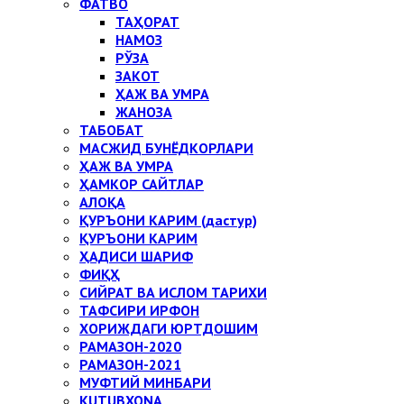
ФАТВО
ТАҲОРАТ
НАМОЗ
РЎЗА
ЗАКОТ
ҲАЖ ВА УМРА
ЖАНОЗА
ТАБОБАТ
МАСЖИД БУНЁДКОРЛАРИ
ҲАЖ ВА УМРА
ҲАМКОР САЙТЛАР
АЛОҚА
ҚУРЪОНИ КАРИМ (дастур)
ҚУРЪОНИ КАРИМ
ҲАДИСИ ШАРИФ
ФИҚҲ
СИЙРАТ ВА ИСЛОМ ТАРИХИ
ТАФСИРИ ИРФОН
ХОРИЖДАГИ ЮРТДОШИМ
РАМАЗОН-2020
РАМАЗОН-2021
МУФТИЙ МИНБАРИ
KUTUBXONA