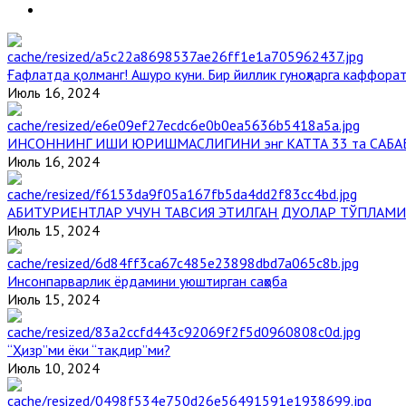
Ғафлатда қолманг! Ашуро куни. Бир йиллик гуноҳларга каффорат
Июль 16, 2024
ИНСОННИНГ ИШИ ЮРИШМАСЛИГИНИ энг КАТТА 33 та САБА
Июль 16, 2024
АБИТУРИЕНТЛАР УЧУН ТАВСИЯ ЭТИЛГАН ДУОЛАР ТЎПЛАМИ
Июль 15, 2024
Инсонпарварлик ёрдамини уюштирган саҳоба
Июль 15, 2024
“Ҳизр”ми ёки “тақдир”ми?
Июль 10, 2024