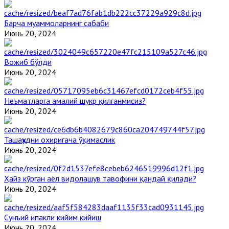
Барча муаммоларнинг сабаби
Июнь 20, 2024
Вожиб бўлди
Июнь 20, 2024
Неъматларга амалий шукр қилганмисиз?
Июнь 20, 2024
Ташаҳҳудни охиригача ўқимаслик
Июнь 20, 2024
Ҳайз кўрган аёл видолашув тавофини қандай қилади?
Июнь 20, 2024
Сунъий ипакли кийим кийиш
Июнь 20, 2024