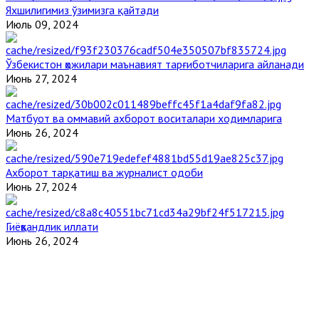
Яхшилигимиз ўзимизга қайтади
Июль 09, 2024
Ўзбекистон ҳожилари маънавият тарғиботчиларига айланади
Июнь 27, 2024
Матбуот ва оммавий ахборот воситалари ходимларига
Июнь 26, 2024
Ахборот тарқатиш ва журналист одоби
Июнь 27, 2024
Гиёҳвандлик иллати
Июнь 26, 2024