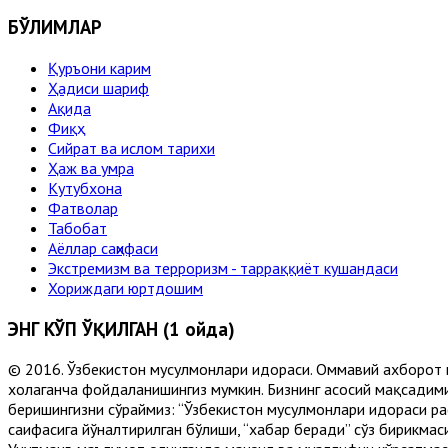
БЎЛИМЛАР
Қуръони карим
Ҳадиси шариф
Ақида
Фиқҳ
Сийрат ва ислом тарихи
Ҳаж ва умра
Кутубхона
Фатволар
Табобат
Аёллар саҳифаси
Экстремизм ва терроризм - тарраққиёт кушандаси
Хориждаги юртдошим
ЭНГ КЎП ЎҚИЛГАН (1 ойда)
© 2016. Ўзбекистон мусулмонлари идораси. Оммавий ахборот 
хоҳлаганча фойдаланишингиз мумкин. Бизнинг асосий мақсадими
беришингизни сўраймиз: “Ўзбекистон мусулмонлари идораси рас
саҳифасига йўналтирилган бўлиши, “хабар беради” сўз бирикмас