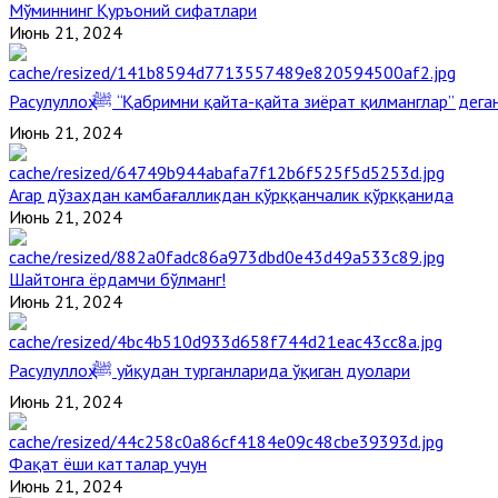
Мўминнинг Қуръоний сифатлари
Июнь 21, 2024
Расулуллоҳ ﷺ “Қабримни қайта-қайта зиёрат қилманглар” де
Июнь 21, 2024
Агар дўзахдан камбағалликдан қўрққанчалик қўрққанида
Июнь 21, 2024
Шайтонга ёрдамчи бўлманг!
Июнь 21, 2024
Расулуллоҳ ﷺ уйқудан турганларида ўқиган дуолари
Июнь 21, 2024
Фақат ёши катталар учун
Июнь 21, 2024