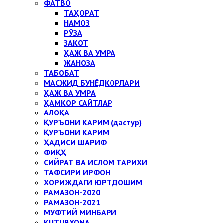
ФАТВО
ТАҲОРАТ
НАМОЗ
РЎЗА
ЗАКОТ
ҲАЖ ВА УМРА
ЖАНОЗА
ТАБОБАТ
МАСЖИД БУНЁДКОРЛАРИ
ҲАЖ ВА УМРА
ҲАМКОР САЙТЛАР
АЛОҚА
ҚУРЪОНИ КАРИМ (дастур)
ҚУРЪОНИ КАРИМ
ҲАДИСИ ШАРИФ
ФИҚҲ
СИЙРАТ ВА ИСЛОМ ТАРИХИ
ТАФСИРИ ИРФОН
ХОРИЖДАГИ ЮРТДОШИМ
РАМАЗОН-2020
РАМАЗОН-2021
МУФТИЙ МИНБАРИ
KUTUBXONA