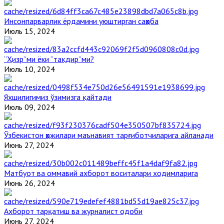
Инсонпарварлик ёрдамини уюштирган саҳоба
Июль 15, 2024
“Ҳизр”ми ёки “тақдир”ми?
Июль 10, 2024
Яхшилигимиз ўзимизга қайтади
Июль 09, 2024
Ўзбекистон ҳожилари маънавият тарғиботчиларига айланади
Июнь 27, 2024
Матбуот ва оммавий ахборот воситалари ходимларига
Июнь 26, 2024
Ахборот тарқатиш ва журналист одоби
Июнь 27, 2024