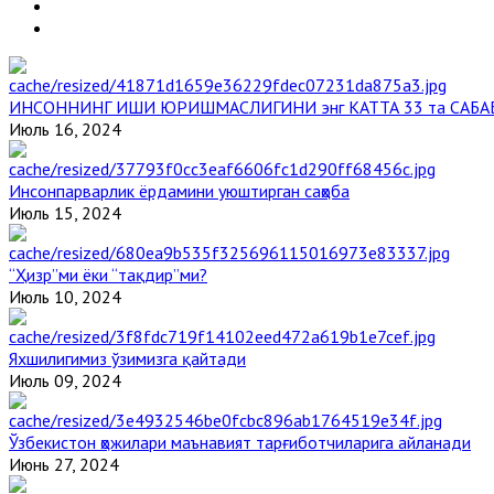
ИНСОННИНГ ИШИ ЮРИШМАСЛИГИНИ энг КАТТА 33 та САБА
Июль 16, 2024
Инсонпарварлик ёрдамини уюштирган саҳоба
Июль 15, 2024
“Ҳизр”ми ёки “тақдир”ми?
Июль 10, 2024
Яхшилигимиз ўзимизга қайтади
Июль 09, 2024
Ўзбекистон ҳожилари маънавият тарғиботчиларига айланади
Июнь 27, 2024