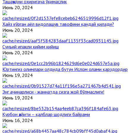
Ташаҳҳудни охиригача ўқимаслик
Июнь 20, 2024
Ҳайз кўрган аёл видолашув тавофини қандай қилади?
Июнь 20, 2024
Сунъий ипакли кийим кийиш
Июнь 20, 2024
Юртингиз олимлари олдида бутун Ислом олами қарздордир
Июнь 19, 2024
Энг ачинарлиси - жаннатда сизга жой бўлмаслиги!
Июнь 19, 2024
Қурбон ҳайити – қалблар шодлиги байрами
Июнь 16, 2024