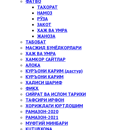
ФАТВО
ТАҲОРАТ
НАМОЗ
РЎЗА
ЗАКОТ
ҲАЖ ВА УМРА
ЖАНОЗА
ТАБОБАТ
МАСЖИД БУНЁДКОРЛАРИ
ҲАЖ ВА УМРА
ҲАМКОР САЙТЛАР
АЛОҚА
ҚУРЪОНИ КАРИМ (дастур)
ҚУРЪОНИ КАРИМ
ҲАДИСИ ШАРИФ
ФИҚҲ
СИЙРАТ ВА ИСЛОМ ТАРИХИ
ТАФСИРИ ИРФОН
ХОРИЖДАГИ ЮРТДОШИМ
РАМАЗОН-2020
РАМАЗОН-2021
МУФТИЙ МИНБАРИ
KUTUBXONA