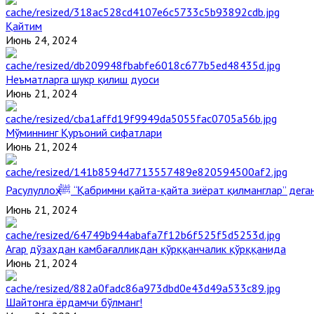
Қайтим
Июнь 24, 2024
Неъматларга шукр қилиш дуоси
Июнь 21, 2024
Мўминнинг Қуръоний сифатлари
Июнь 21, 2024
Расулуллоҳ ﷺ “Қабримни қайта-қайта зиёрат қилманглар” де
Июнь 21, 2024
Агар дўзахдан камбағалликдан қўрққанчалик қўрққанида
Июнь 21, 2024
Шайтонга ёрдамчи бўлманг!