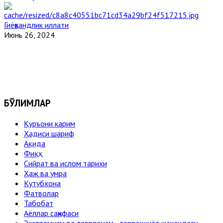
Гиёҳвандлик иллати
Июнь 26, 2024
БЎЛИМЛАР
Қуръони карим
Ҳадиси шариф
Ақида
Фиқҳ
Сийрат ва ислом тарихи
Ҳаж ва умра
Кутубхона
Фатволар
Табобат
Аёллар саҳифаси
Экстремизм ва терроризм - тарраққиёт кушандаси