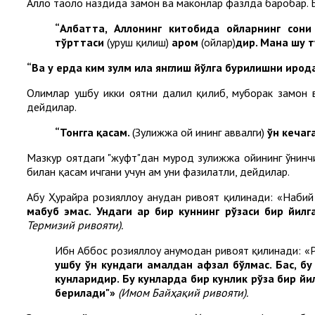
Аллоҳ таоло наздида замон ва маконлар фазлда баробар. Би
“Албатта, Аллоҳнинг китобида ойларнинг сони
тўрттаси
(уруш қилиш)
ҳаром
(ойлар)
дир. Мана шу 
“Ва у ерда ким зулм ила янглиш йўлга бурилишни ирод
Олимлар ушбу икки оятни далил қилиб, муборак замон ва 
дейдилар.
“Тонгга қасам.
(Зулҳижжа ой ининг аввалги)
ўн кечага
Мазкур оятдаги "жуфт"дан мурод зулҳижжа ойининг ўнинчи
билан қасам ичгани учун ҳам уни фазилатли, дейдилар.
Абу Ҳурайра розияллоҳу анҳудан ривоят қилинади: «Набий
маҳбуб эмас. Ундаги ҳар бир куннинг рўзаси бир йи
Термизий ривояти).
Ибн Аббос розияллоҳу анҳумодан ривоят қилинади: «Р
ушбу ўн кундаги амалдан афзал бўлмас. Бас, бу 
кунларидир. Бу кунларда бир кунлик рўза бир йи
берилади"»
(Имом Байҳақий ривояти).