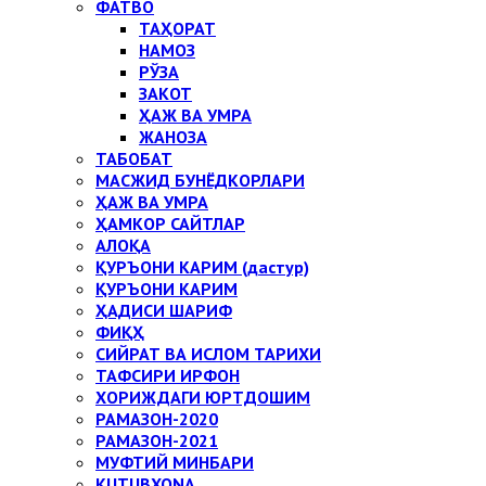
ФАТВО
ТАҲОРАТ
НАМОЗ
РЎЗА
ЗАКОТ
ҲАЖ ВА УМРА
ЖАНОЗА
ТАБОБАТ
МАСЖИД БУНЁДКОРЛАРИ
ҲАЖ ВА УМРА
ҲАМКОР САЙТЛАР
АЛОҚА
ҚУРЪОНИ КАРИМ (дастур)
ҚУРЪОНИ КАРИМ
ҲАДИСИ ШАРИФ
ФИҚҲ
СИЙРАТ ВА ИСЛОМ ТАРИХИ
ТАФСИРИ ИРФОН
ХОРИЖДАГИ ЮРТДОШИМ
РАМАЗОН-2020
РАМАЗОН-2021
МУФТИЙ МИНБАРИ
KUTUBXONA