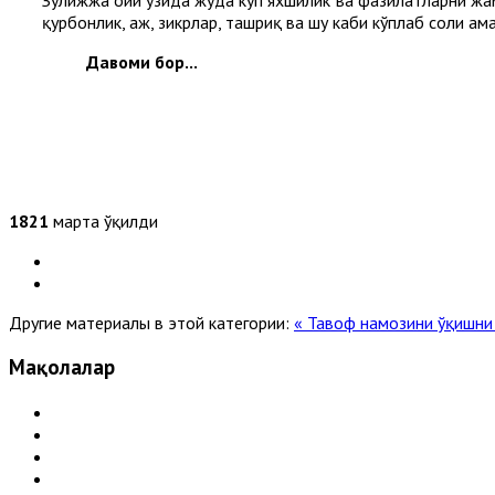
қурбонлик, ҳаж, зикрлар, ташриқ ва шу каби кўплаб солиҳ ам
Давоми бор...
1821
марта ўқилди
Другие материалы в этой категории:
« Тавоф намозини ўқишни
Мақолалар