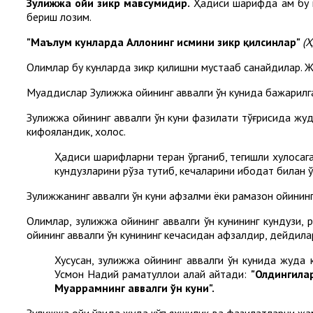
Зулҳижжа ойи зикр мавсумидир.
Ҳадиси шарифда ҳам бу му
бериш лозим.
"Маълум кунларда Аллоҳнинг исмини зикр қилсинлар"
(Ҳ
Олимлар бу кунларда зикр қилишни мустаҳаб санайдилар. Ж
Муҳаддислар Зулҳижжа ойининг аввалги ўн кунида бажарилг
Зулҳижжа ойининг аввалги ўн куни фазилати тўғрисида жу
кифояландик, холос.
Ҳадиси шарифларни теран ўрганиб, тегишли хулосага 
кундузларини рўза тутиб, кечаларини ибодат билан 
Зулҳижжанинг аввалги ўн куни афзалми ёки рамазон ойини
Олимлар, зулҳижжа ойининг аввалги ўн кунининг кундузи, 
ойининг аввалги ўн кунининг кечасидан афзалдир, дейдила
Хусусан, зулҳижжа ойининг аввалги ўн кунида жуд
Усмон Наҳдий раҳматуллоҳи алайҳ айтади:
"Олдингилар
Муҳаррамнинг аввалги ўн куни".
Зулҳижжа ойи ўзида жуда кўп яхшилик ва фазилатларни жамл