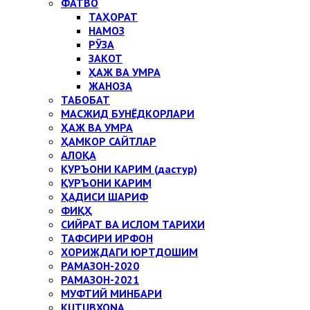
ФАТВО
ТАҲОРАТ
НАМОЗ
РЎЗА
ЗАКОТ
ҲАЖ ВА УМРА
ЖАНОЗА
ТАБОБАТ
МАСЖИД БУНЁДКОРЛАРИ
ҲАЖ ВА УМРА
ҲАМКОР САЙТЛАР
АЛОҚА
ҚУРЪОНИ КАРИМ (дастур)
ҚУРЪОНИ КАРИМ
ҲАДИСИ ШАРИФ
ФИҚҲ
СИЙРАТ ВА ИСЛОМ ТАРИХИ
ТАФСИРИ ИРФОН
ХОРИЖДАГИ ЮРТДОШИМ
РАМАЗОН-2020
РАМАЗОН-2021
МУФТИЙ МИНБАРИ
KUTUBXONA