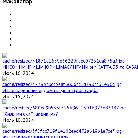
Мақолалар
ИНСОННИНГ ИШИ ЮРИШМАСЛИГИНИ энг КАТТА 33 та САБА
Июль 16, 2024
Инсонпарварлик ёрдамини уюштирган саҳоба
Июль 15, 2024
“Ҳизр”ми ёки “тақдир”ми?
Июль 10, 2024
Яхшилигимиз ўзимизга қайтади