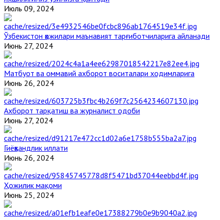
Июль 09, 2024
Ўзбекистон ҳожилари маънавият тарғиботчиларига айланади
Июнь 27, 2024
Матбуот ва оммавий ахборот воситалари ходимларига
Июнь 26, 2024
Ахборот тарқатиш ва журналист одоби
Июнь 27, 2024
Гиёҳвандлик иллати
Июнь 26, 2024
Ҳожилик мақоми
Июнь 25, 2024