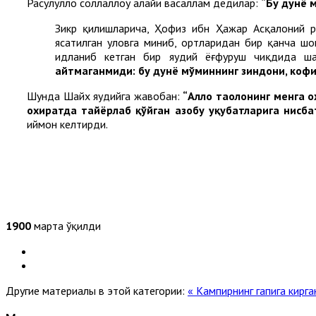
Расулуллоҳ соллаллоҳу алайҳи васаллам дедилар:
“
Бу
дунё
м
Зикр қилишларича, Ҳофиз ибн Ҳажар Асқалоний ра
ясатилган уловга миниб, ортларидан бир қанча шо
ҳидланиб кетган бир яҳудий ёғфуруш чиқдида ш
айтмаганмиди
:
бу
дунё
мўминнинг
зиндони
,
кофи
Шунда Шайх яҳудийга жавобан:
“
Аллоҳ
таолонинг
менга
о
охиратда
тайёрлаб
қўйган
азобу
уқубатларига
нисба
иймон келтирди.
1900
марта ўқилди
Другие материалы в этой категории:
« Кампирнинг гапига кирга