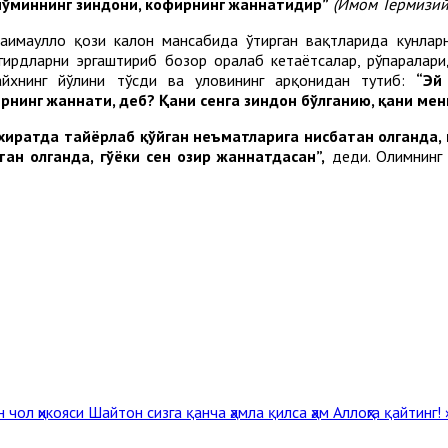
ўминнинг
зиндони
,
кофирнинг
жаннатидир
”
(
Имом
Термизи
ҳимаҳуллоҳ қози калон мансабида ўтирган вақтларида кунлар
гирдларни эргаштириб бозор оралаб кетаётсалар, рўпаралари
айхнинг йўлини тўсди ва уловининг арқонидан тутиб:
“
Эй
рнинг
жаннати
,
деб
?
Қани
сенга
зиндон
бўлганию
,
қани
мен
хиратда
тайёрлаб
қўйган
неъматларига
нисбатан
олганда
,
тан
олганда
,
гўёки
сен
ҳозир
жаннатдасан
”
,
деди. Олимнинг 
н чол ҳикояси
Шайтон сизга қанча ҳамла қилса ҳам Аллоҳга қайтинг! 