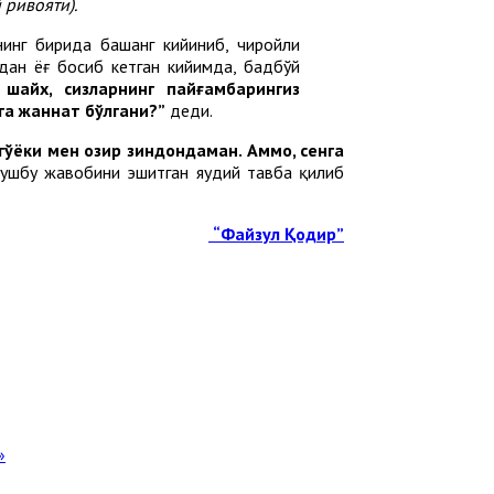
й
ривояти
).
нинг бирида башанг кийиниб, чиройли
дан ёғ босиб кетган кийимда, бадбўй
шайх
,
сизларнинг
пайғамбарингиз
га
жаннат
бўлгани
?
”
деди.
гўёки
мен
ҳозир
зиндондаман
.
Аммо
,
сенга
ушбу жавобини эшитган яҳудий тавба қилиб
“
Файзул
Қодир
”
»