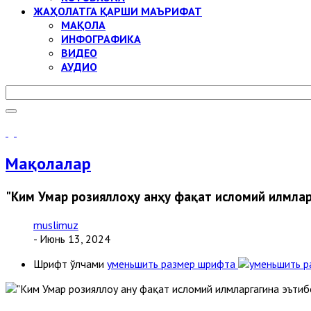
ЖАҲОЛАТГА ҚАРШИ МАЪРИФАТ
МАҚОЛА
ИНФОГРАФИКА
ВИДЕО
АУДИО
Мақолалар
"Ким Умар розияллоҳу анҳу фақат исломий илмларг
muslimuz
- Июнь 13, 2024
Шрифт ўлчами
уменьшить размер шрифта