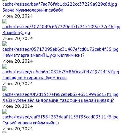
Барча муаммоларнинг сабаби
Июнь 20, 2024
Вожиб бўлди
Июнь 20, 2024
Неъматларга амалий шукр қилганмисиз?
Июнь 20, 2024
Ташаҳҳудни охиригача ўқимаслик
Июнь 20, 2024
Ҳайз кўрган аёл видолашув тавофини қандай қилади?
Июнь 20, 2024
Сунъий ипакли кийим кийиш
Июнь 20, 2024