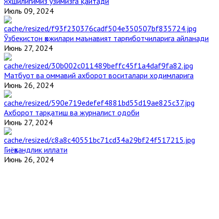
Яхшилигимиз ўзимизга қайтади
Июль 09, 2024
Ўзбекистон ҳожилари маънавият тарғиботчиларига айланади
Июнь 27, 2024
Матбуот ва оммавий ахборот воситалари ходимларига
Июнь 26, 2024
Ахборот тарқатиш ва журналист одоби
Июнь 27, 2024
Гиёҳвандлик иллати
Июнь 26, 2024