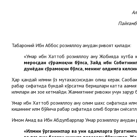
Ал
Пайғамба
Табароний Ибн Аббос розияллоҳу анҳудан ривоят қилади:
«Умар ибн Хаттоб розияллоҳу анҳу Жобияда хутба 
меросдан сўрамоқчи бўлса, Зайд ибн Собитнинг
дунёдан сўрамоқчи бўлса, менинг олдимга келсин.
Ҳар қандай илмни ўз мутахассисидан олиш керак. Саҳобаи
раҳбар сифатида бундай кўрсатма беришлари катта аҳамият
илмлари ҳам зое кетмайди. Жамиятнинг ривожи учун зарур 
Умар ибн Хаттоб розияллоҳу анҳу олим шахс сифатида илм
кишининг илм бўйича раҳбар сифатида олиб борган сиёсат
Имом Аҳмад ва Ибн Абдулбаррлар Умар розияллоҳу анҳудан
«Илмни ўрганинглар ва уни одамларга ўргатингла
ва таълим берган кишига тавозели бўлинглар. Жа