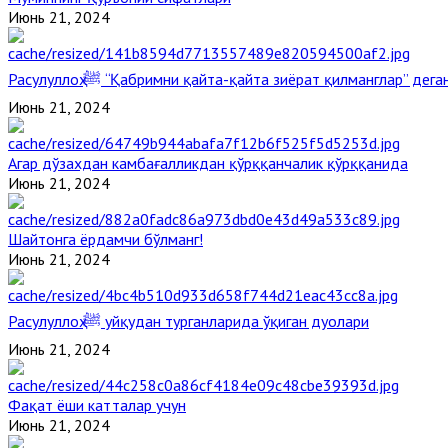
Июнь 21, 2024
Расулуллоҳ ﷺ “Қабримни қайта-қайта зиёрат қилманглар” де
Июнь 21, 2024
Агар дўзахдан камбағалликдан қўрққанчалик қўрққанида
Июнь 21, 2024
Шайтонга ёрдамчи бўлманг!
Июнь 21, 2024
Расулуллоҳ ﷺ уйқудан турганларида ўқиган дуолари
Июнь 21, 2024
Фақат ёши катталар учун
Июнь 21, 2024