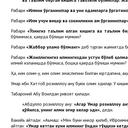
Раҳбари
«Илмни ўрганинглар ва уни одамларга ўргатинг
Раҳбари
«Илм учун виқор ва сокинликни ҳам ўрганинглар
Раҳбари
«Ўзингиз таълим олган кишига ва таълим бе
бўлинмаса, қаерда бўлиши мумкин?
Раҳбари
«Жаббор уламо бўлманг»
деб турган жамиятда би
Раҳбари
«Жоҳиллигингиз илмингиздан устун бўлиб қолма
илмий изланишда бўлмаса, бошқа қаерда бўлиши мумкин?
Ҳа, ким олим-у, ким олим эмаслигини билган юртдагина, ҳ
Умар ибн Хаттоб розияллоҳу анҳу буюк олим эдилар. У кишин
Табароний Абу Воилдан ривоят қилади:
«Абдуллоҳ розияллоҳу анҳу:
«Агар Умар розияллоҳу а
қўйилса, унинг илми оғир келар эди»,
деди.
Вакийъ айтади: «Аъмаш: «Мен буни инкор қилиб, Иброҳимни
айтган:
«Умар кетган куни илмнинг ўндан тўққизи кетд