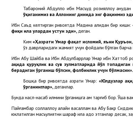
Табароний Абдуллоҳ ибн Масъуд розияллоҳу анҳуда
ўқиганимиз ва Аллоҳнинг динида энг фақиҳимиз эд
Ибн Саъд келтирган ривоятда Мадина аҳлидан бир киши:
фиқҳи ила улардан устун эди»,
деган.
Ким
«Ҳазрати Умар фақат исломий, яъни Қуръон, 
ўз даврларидаги жамият учун фойдали бўлган барча 
Ибн Абу Шайба ва Ибн Абдулбаррлар Умар ибн Хаттоб рози
ҳақида қуруқлик ва сув зулматларида йўл топадиган 
берадиган ўрганиш бўлсин, фолбинлик учун бўлмасин»
Бошқа бир ривоятда ҳазрати Умар:
«Юлдузлар ҳақи
ўрганинглар»,
деганлар.
Бунда насл-насаб илмини ўрганишга ҳам тарғиб бор. Ўша ва
Пайғамбар соллаллоҳу алайҳи васаллам ва Абу Бакр Сиддиқ 
юклатилган масъулиятни шараф ила адо этганлар десак, з