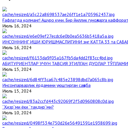
Ғафлатда қолманг! Ашуро куни. Бир йиллик гуноҳларга каффорат
Июль 16, 2024
ИНСОННИНГ ИШИ ЮРИШМАСЛИГИНИ энг КАТТА 33 та САБА
Июль 16, 2024
АБИТУРИЕНТЛАР УЧУН ТАВСИЯ ЭТИЛГАН ДУОЛАР ТЎПЛАМИ
Июль 15, 2024
Инсонпарварлик ёрдамини уюштирган саҳоба
Июль 15, 2024
“Ҳизр”ми ёки “тақдир”ми?
Июль 10, 2024