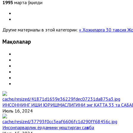
1993
марта ўқилди
Другие материалы в этой категории:
« Ҳожиларга 30 тавсия
Жо
Мақолалар
ИНСОННИНГ ИШИ ЮРИШМАСЛИГИНИ энг КАТТА 33 та САБА
Июль 16, 2024
Инсонпарварлик ёрдамини уюштирган саҳоба