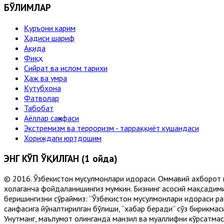
БЎЛИМЛАР
Қуръони карим
Ҳадиси шариф
Ақида
Фиқҳ
Сийрат ва ислом тарихи
Ҳаж ва умра
Кутубхона
Фатволар
Табобат
Аёллар саҳифаси
Экстремизм ва терроризм - тарраққиёт кушандаси
Хориждаги юртдошим
ЭНГ КЎП ЎҚИЛГАН (1 ойда)
© 2016. Ўзбекистон мусулмонлари идораси. Оммавий ахборот 
хоҳлаганча фойдаланишингиз мумкин. Бизнинг асосий мақсадими
беришингизни сўраймиз: “Ўзбекистон мусулмонлари идораси рас
саҳифасига йўналтирилган бўлиши, “хабар беради” сўз бирикмас
Унутманг, маълумот олинганда манзил ва муаллифни кўрсатмасл