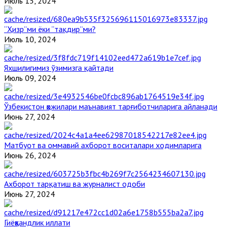
Июль 15, 2024
“Ҳизр”ми ёки “тақдир”ми?
Июль 10, 2024
Яхшилигимиз ўзимизга қайтади
Июль 09, 2024
Ўзбекистон ҳожилари маънавият тарғиботчиларига айланади
Июнь 27, 2024
Матбуот ва оммавий ахборот воситалари ходимларига
Июнь 26, 2024
Ахборот тарқатиш ва журналист одоби
Июнь 27, 2024
Гиёҳвандлик иллати