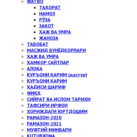
ФАТВО
ТАҲОРАТ
НАМОЗ
РЎЗА
ЗАКОТ
ҲАЖ ВА УМРА
ЖАНОЗА
ТАБОБАТ
МАСЖИД БУНЁДКОРЛАРИ
ҲАЖ ВА УМРА
ҲАМКОР САЙТЛАР
АЛОҚА
ҚУРЪОНИ КАРИМ (дастур)
ҚУРЪОНИ КАРИМ
ҲАДИСИ ШАРИФ
ФИҚҲ
СИЙРАТ ВА ИСЛОМ ТАРИХИ
ТАФСИРИ ИРФОН
ХОРИЖДАГИ ЮРТДОШИМ
РАМАЗОН-2020
РАМАЗОН-2021
МУФТИЙ МИНБАРИ
KUTUBXONA