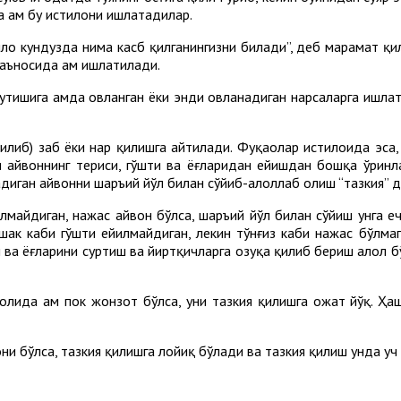
 ҳам бу истилоҳни ишлатадилар.
лоҳ кундузда нима касб қилганингизни билади”, деб марҳамат қи
маъносида ҳам ишлатилади.
утишига ҳамда овланган ёки энди овланадиган нарсаларга ишлати
илиб) забҳ ёки наҳр қилишга айтилади. Фуқаҳолар истилоҳида эса
н ҳайвоннинг териси, гўшти ва ёғларидан ейишдан бошқа ўрин
диган ҳайвонни шаръий йўл билан сўйиб-ҳалоллаб олиш “тазкия” 
илмайдиган, нажас ҳайвон бўлса, шаръий йўл билан сўйиш унга ҳе
 эшак каби гўшти ейилмайдиган, лекин тўнғиз каби нажас бўлма
ти ва ёғларини суртиш ва йиртқичларга озуқа қилиб бериш ҳалол
 ҳолида ҳам пок жонзот бўлса, уни тазкия қилишга ҳожат йўқ. Ҳ
они бўлса, тазкия қилишга лойиқ бўлади ва тазкия қилиш унда уч