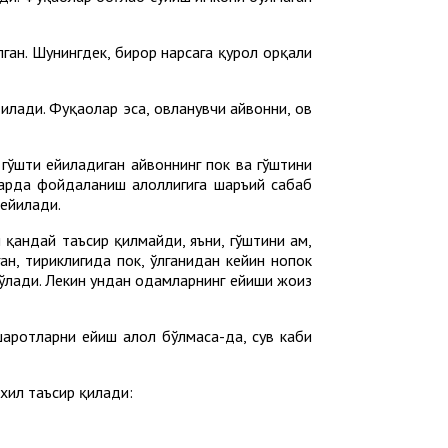
лган. Шунингдек, бирор нарсага қурол орқали
лади. Фуқаҳолар эса, овланувчи ҳайвонни, ов
, гўшти ейиладиган ҳайвоннинг пок ва гўштини
ларда фойдаланиш ҳалоллигига шаръий сабаб
дейилади.
ч қандай таъсир қилмайди, яъни, гўштини ҳам,
ган, тириклигида пок, ўлганидан кейин нопок
 бўлади. Лекин ундан одамларнинг ейиши жоиз
ашаротларни ейиш ҳалол бўлмаса-да, сув каби
 хил таъсир қилади: