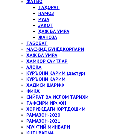
ФАТВО
ТАҲОРАТ
НАМОЗ
РЎЗА
ЗАКОТ
ҲАЖ ВА УМРА
ЖАНОЗА
ТАБОБАТ
МАСЖИД БУНЁДКОРЛАРИ
ҲАЖ ВА УМРА
ҲАМКОР САЙТЛАР
АЛОҚА
ҚУРЪОНИ КАРИМ (дастур)
ҚУРЪОНИ КАРИМ
ҲАДИСИ ШАРИФ
ФИҚҲ
СИЙРАТ ВА ИСЛОМ ТАРИХИ
ТАФСИРИ ИРФОН
ХОРИЖДАГИ ЮРТДОШИМ
РАМАЗОН-2020
РАМАЗОН-2021
МУФТИЙ МИНБАРИ
KUTUBXONA