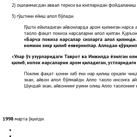
2) ошланмасдан аввал териси ва юнгларидан фойдаланиш 
3) гўштини ейиш ҳалол бўлади.
Гўшти ейиладиган ҳайвонларда ҳаром қилинган нарса 
таоло фақат покиза нарсаларни ҳалол қилган. Қуръо
«Барча покиза нарсалар сизларга ҳалол қилинди
номини зикр қилиб еяверинглар. Аллоҳдан қўрқингл
«
Улар ўз ҳузурларидаги Таврот ва Инжилда ёзилган ҳо
қилиб, нопок нарсаларни ҳаром қиладиган, устларида
Поклик фақат қонни забҳ ёки наҳр қилиш орқали чи
экан, ҳайвон ҳалол бўлмайди. Аллоҳ таоло инсонга 
Шундай экан, ҳайвоннинг руҳини олиш Аллоҳ таолонинг
1998
марта ўқилди