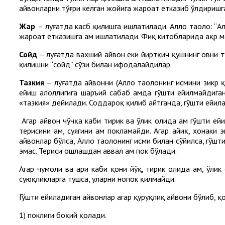
ҳайвонларни тўғри келган жойига жароҳат етказиб ўлдиришга
Жарҳ
– луғатда касб қилишга ишлатилади. Аллоҳ таоло: “Ал
жароҳат етказишга ҳам ишлатилади. Фиқҳ китобларида ақр 
Сойд
– луғатда вахший ҳайвон ёки йиртқич қушнинг овни т
қилишни “сойд” сўзи билан ифодалайдилар.
Тазкия
– луғатда ҳайвонни (Аллоҳ таолонинг исмини зикр қ
ейиш ҳалоллигига шаръий сабаб ҳамда гўшти ейилмайдига
«тазкия» дейилади. Соддароқ қилиб айтганда, гўшти ейила
Агар ҳайвон чўчқа каби тирик ва ўлик ҳолида ҳам гўшти ей
терисини ҳам, суягини ҳам покламайди. Агар айиқ, хонаки
ҳайвонлар бўлса, Аллоҳ таолонинг исми билан сўйилса, гўш
эмас. Териси ошлашдан аввал ҳам пок бўлади.
Агар чумоли ва ари каби қони йўқ, тирик ҳолида ҳам, ўлик
суюқликларга тушса, уларни нопок қилмайди.
Гўшти ейиладиган ҳайвонлар агар қуруқлиқ ҳайвони бўлиб, қ
1) поклиги боқий қолади.