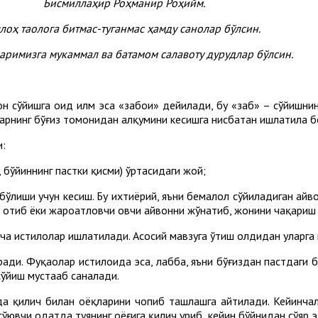
Бисмиллаҳир Роҳманир Роҳийм.
лоҳ
таолога
битмас
-
туганмас
ҳамду
санолар
бўлсин
.
римизга мукаммал ва батамом салавоту дурудлар бўлсин.
вон сўйишга оид илм эса «забоиҳ» дейилади, бу «забҳ» – сўйишнин
арнинг бўғиз томонидан ҳалқумини кесишга нисбатан ишлатила б
и:
и, бўйиннинг пастки қисми) ўртасидаги жой;
аб бўлиши учун кесиш. Бу ихтиёрий, яъни бемалол сўйиладиган ҳай
а отиб ёки жароҳатловчи овчи ҳайвонни жўнатиб, жонини чақариш
а истилоҳлар ишлатилади. Асосий мавзуга ўтиш олдидан уларга 
ради. Фуқаҳолар истилоҳида эса, лабба, яъни бўғиздан пастдаги
сўйиш мустаҳаб саналади.
ида қилич билан оёқларини чопиб ташлашга айтилади. Кейинчал
я сўювчи одатда туянинг оёғига қилич уриб, кейин бўйнидан сўяр