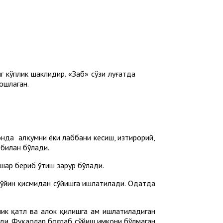
г кўплик шаклидир. «Забҳ» сўзи луғатда
ошлаган.
вонда ҳалқумни ёки лаббани кесиш, изтирорий,
 билан бўлади.
шарҳ бериб ўтиш зарур бўлади.
 бўйин қисмидан сўйишга ишлатилади. Одатда
ик қатл ва ҳалок қилишга ҳам ишлатиладиган
 эди. Фуқаҳолар боғлаб сўйиш имкони бўлмаган