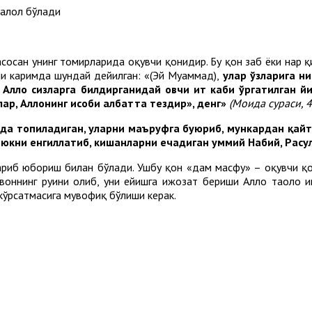
ҳалол бўлади
асосан унинг томирларида оқувчи қонидир. Бу қон забҳ ёки наҳр
ни каримда шундай дейилган: «(Эй Муҳаммад),
улар ўзларига ни
. Аллоҳ сизларга билдирганидай овчи ит каби ўргатилган й
ар, Аллоҳнинг ҳисоби албатта тездир», денг»
(Моида сураси, 4
лида топиладиган, уларни маъруфга буюриб, мункардан қайт
ги юкни енгиллатиб, кишанларни ечадиган уммий Набий, Рас
қариб юбориш билан бўлади. Ушбу қон «дам масфуҳ» – оқувчи қо
ҳайвоннинг руҳини олиб, уни ейишга ижозат бериши Аллоҳ таоло 
 кўрсатмасига мувофиқ бўлиши керак.