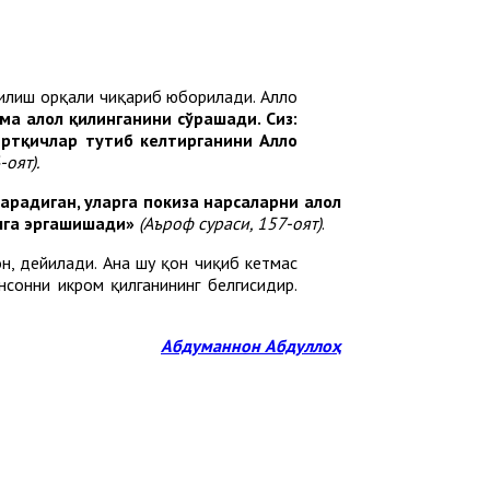
 қилиш орқали чиқариб юборилади. Аллоҳ
ма ҳалол қилинганини сўрашади. Сиз:
иртқичлар тутиб келтирганини Аллоҳ
-оят).
арадиган, уларга покиза нарсаларни ҳалол
улга эргашишади»
(Аъроф сураси, 157-оят)
.
н, дейилади. Ана шу қон чиқиб кетмас
инсонни икром қилганининг белгисидир.
Абдуманнон Абдуллоҳ