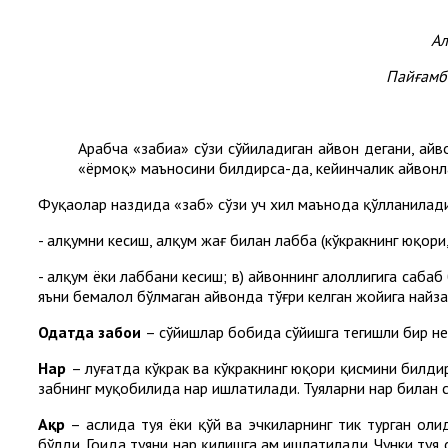
Ал
Пайғамба
Арабча «забиҳа» сўзи сўйиладиган ҳайвон дегани, ҳай
«ёрмоқ» маъносини билдирса-да, кейинчалик ҳайвонл
Фуқаҳолар наздида «забҳ» сўзи уч хил маънода қўлланилад
- ҳалқумни кесиш, ҳалқум жағ билан лабба (кўкракнинг юқор
- ҳалқум ёки лаббани кесиш; в) ҳайвоннинг ҳалоллигига саб
яъни бемалол бўлмаган ҳайвонда тўғри келган жойига найз
Одатда забоиҳ
– сўйишлар бобида сўйишга тегишли бир неч
Наҳр
– луғатда кўкрак ва кўкракнинг юқори қисмини билди
забҳнинг муқобилида наҳр ишлатилади. Туяларни наҳр билан 
Ақр
– аслида туя ёки қўй ва эчкиларнинг тик турган ҳол
бўлди. Гоҳида туяни наҳр қилишга ҳам ишлатилади. Чунки ту