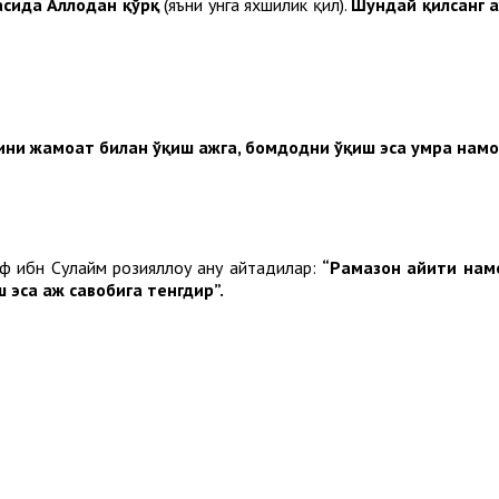
сида Аллоҳдан қўрқ
(яъни унга яхшилик қил).
Шундай қилсанг ҳа
ни жамоат билан ўқиш ҳажга, бомдодни ўқиш эса умра намоз
ф ибн Сулайм розияллоҳу анҳу айтадилар:
“Рамазон ҳайити на
эса ҳаж савобига тенгдир”.