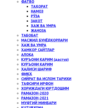
ФАТВО
ТАҲОРАТ
НАМОЗ
РЎЗА
ЗАКОТ
ҲАЖ ВА УМРА
ЖАНОЗА
ТАБОБАТ
МАСЖИД БУНЁДКОРЛАРИ
ҲАЖ ВА УМРА
ҲАМКОР САЙТЛАР
АЛОҚА
ҚУРЪОНИ КАРИМ (дастур)
ҚУРЪОНИ КАРИМ
ҲАДИСИ ШАРИФ
ФИҚҲ
СИЙРАТ ВА ИСЛОМ ТАРИХИ
ТАФСИРИ ИРФОН
ХОРИЖДАГИ ЮРТДОШИМ
РАМАЗОН-2020
РАМАЗОН-2021
МУФТИЙ МИНБАРИ
KUTUBXONA