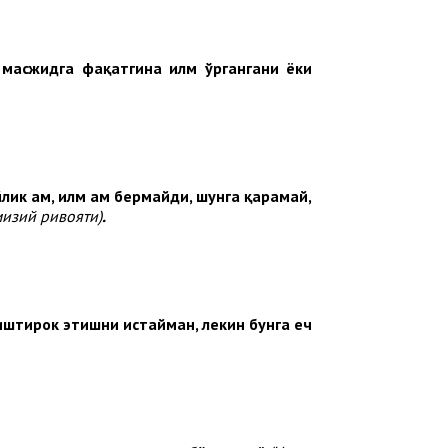
масжидга фақатгина илм ўргангани ёки
йлик ҳам, илм ҳам бермайди, шунга қарамай,
изий ривояти)
.
 иштирок этишни истайман, лекин бунга ҳеч