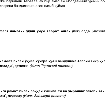
би берилади. Албатта, ҳеч бир амал ҳаж ибодатининг ўрнини бос
ўлларини бандаларига осон қилиб қўйган.
фарз намозни ўқиш учун таҳорат олган
(пок)
ҳолда
(масжи
амоат билан ўқиса, сўнгра қуёш чиққунича Аллоҳни зикр қил
ерилади”,
дедилар
(Имом Термизий ривояти)
.
ига раҳмат билан боққан кишига ҳаж ва умранинг савоби ёзи
ҳам”,
дедилар
(Имом Байҳақий ривояти).