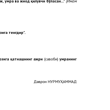
ж, умра ва жиҳод қилувчи бўласан...”
(Имом
ига тенгдир”.
мозига қатнашнинг ажри
(савоби)
умранинг
Даврон НУРМУҲАММАД