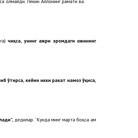
а олмайди. Лекин Аллоҳнинг раҳмати ва
дга)
чиқса, унинг ажри эҳромдаги ҳожининг
иб ўтирса, кейин икки ракат намоз ўқиса,
лади”,
дедилар. “Кунда минг марта боқса ҳам