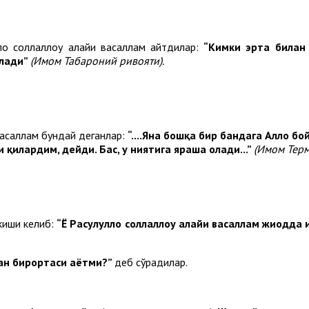
оҳ соллаллоҳу алайҳи васаллам айтдилар:
“Кимки эрта билан 
илади”
(Имом Табароний ривояти).
 васаллам бундай деганлар:
“....Яна бошқа бир бандага Аллоҳ бо
қилардим, дейди. Бас, у ниятига яраша олади...”
(Имом Терм
 киши келиб:
“Ё Расулуллоҳ соллаллоҳу алайҳи васаллам жиҳодда
ан бирортаси ҳаётми?”
деб сўрадилар.