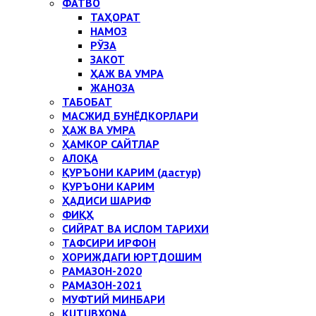
ФАТВО
ТАҲОРАТ
НАМОЗ
РЎЗА
ЗАКОТ
ҲАЖ ВА УМРА
ЖАНОЗА
ТАБОБАТ
МАСЖИД БУНЁДКОРЛАРИ
ҲАЖ ВА УМРА
ҲАМКОР САЙТЛАР
АЛОҚА
ҚУРЪОНИ КАРИМ (дастур)
ҚУРЪОНИ КАРИМ
ҲАДИСИ ШАРИФ
ФИҚҲ
СИЙРАТ ВА ИСЛОМ ТАРИХИ
ТАФСИРИ ИРФОН
ХОРИЖДАГИ ЮРТДОШИМ
РАМАЗОН-2020
РАМАЗОН-2021
МУФТИЙ МИНБАРИ
KUTUBXONA