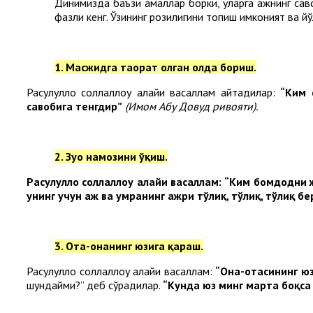
Динимизда баъзи амаллар борки, уларга ҳажнинг саво
фазли кенг. Ўзининг розилигини топиш имконият ва й
1. Масжидга таҳорат олган ҳолда бориш.
Расулуллоҳ соллаллоҳу алайҳи васаллам айтадилар:
“Ким 
савобига тенгдир”
(Имом Абу Довуд ривояти).
2. Зуҳо намозини ўқиш.
Расулуллоҳ соллаллоҳу алайҳи васаллам:
“Ким бомдодни ж
унинг учун ҳаж ва умранинг ажри тўлиқ, тўлиқ, тўлиқ б
3. Ота-онанинг юзига қараш.
Расулуллоҳ соллаллоҳу алайҳи васаллам:
“Она-отасининг юз
шундайми?” деб сўрадилар.
“Кунда юз минг марта боқса 