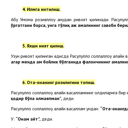
4. Илмга интилиш.
Абу Умома розияллоҳу анҳудан ривоят қилинади. Расулулл
ўргатгани борса, унга тўлиқ ҳаж амалининг савоби бер
5. Яхши ният қилиш.
Узун ривоят қилинган ҳадисда Расулуллоҳ соллаллоҳу алайҳи
агар менда ҳам бойлик бўлганида фалончининг амалини 
6. Ота-онанинг розилигини топиш.
Расулуллоҳ соллаллоҳу алайҳи васалламнинг олдиларига бир
қодир бўла олмаяпман”,
деди.
Расулуллоҳ соллаллоҳу алайҳи васаллам ундан:
“Ота-онангд
У:
“Онам ҳаёт”,
деди.