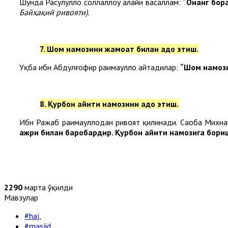
Шунда Расулуллоҳ соллаллоҳу алайҳи васаллам:
“Онанг бора
Байҳақий ривояти).
7. Шом намозини жамоат билан адо этиш.
Уқба ибн Абдулғофир раҳимаҳуллоҳ айтадилар:
“Шом намози
8. Қурбон ҳайити намозини адо этиш.
Ибн Ражаб раҳимаҳуллоҳдан ривоят қилинади. Саҳоба Михна
ажри билан баробардир. Қурбон ҳайити намозига бориш 
2290
марта ўқилди
Мавзулар
#haj
,
#masjid
,