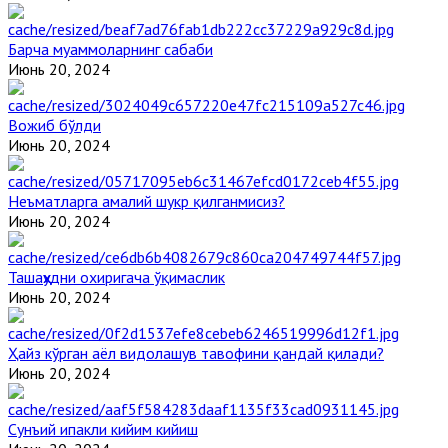
Барча муаммоларнинг сабаби
Июнь 20, 2024
Вожиб бўлди
Июнь 20, 2024
Неъматларга амалий шукр қилганмисиз?
Июнь 20, 2024
Ташаҳҳудни охиригача ўқимаслик
Июнь 20, 2024
Ҳайз кўрган аёл видолашув тавофини қандай қилади?
Июнь 20, 2024
Сунъий ипакли кийим кийиш