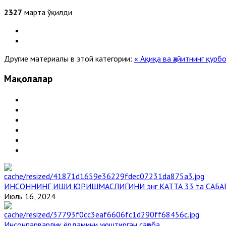
2327
марта ўқилди
Другие материалы в этой категории:
« Ақиқа ва ҳайитнинг қур
Мақолалар
ИНСОННИНГ ИШИ ЮРИШМАСЛИГИНИ энг КАТТА 33 та САБА
Июль 16, 2024
Инсонпарварлик ёрдамини уюштирган саҳоба