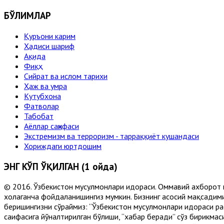
БЎЛИМЛАР
Қуръони карим
Ҳадиси шариф
Ақида
Фиқҳ
Сийрат ва ислом тарихи
Ҳаж ва умра
Кутубхона
Фатволар
Табобат
Аёллар саҳифаси
Экстремизм ва терроризм - тарраққиёт кушандаси
Хориждаги юртдошим
ЭНГ КЎП ЎҚИЛГАН (1 ойда)
© 2016. Ўзбекистон мусулмонлари идораси. Оммавий ахборот 
хоҳлаганча фойдаланишингиз мумкин. Бизнинг асосий мақсадими
беришингизни сўраймиз: “Ўзбекистон мусулмонлари идораси рас
саҳифасига йўналтирилган бўлиши, “хабар беради” сўз бирикмас