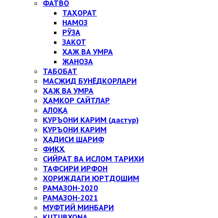
ФАТВО
ТАҲОРАТ
НАМОЗ
РЎЗА
ЗАКОТ
ҲАЖ ВА УМРА
ЖАНОЗА
ТАБОБАТ
МАСЖИД БУНЁДКОРЛАРИ
ҲАЖ ВА УМРА
ҲАМКОР САЙТЛАР
АЛОҚА
ҚУРЪОНИ КАРИМ (дастур)
ҚУРЪОНИ КАРИМ
ҲАДИСИ ШАРИФ
ФИҚҲ
СИЙРАТ ВА ИСЛОМ ТАРИХИ
ТАФСИРИ ИРФОН
ХОРИЖДАГИ ЮРТДОШИМ
РАМАЗОН-2020
РАМАЗОН-2021
МУФТИЙ МИНБАРИ
KUTUBXONA