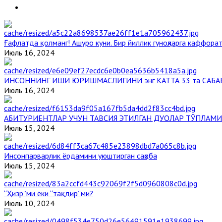
Ғафлатда қолманг! Ашуро куни. Бир йиллик гуноҳларга каффорат
Июль 16, 2024
ИНСОННИНГ ИШИ ЮРИШМАСЛИГИНИ энг КАТТА 33 та САБА
Июль 16, 2024
АБИТУРИЕНТЛАР УЧУН ТАВСИЯ ЭТИЛГАН ДУОЛАР ТЎПЛАМИ
Июль 15, 2024
Инсонпарварлик ёрдамини уюштирган саҳоба
Июль 15, 2024
“Ҳизр”ми ёки “тақдир”ми?
Июль 10, 2024