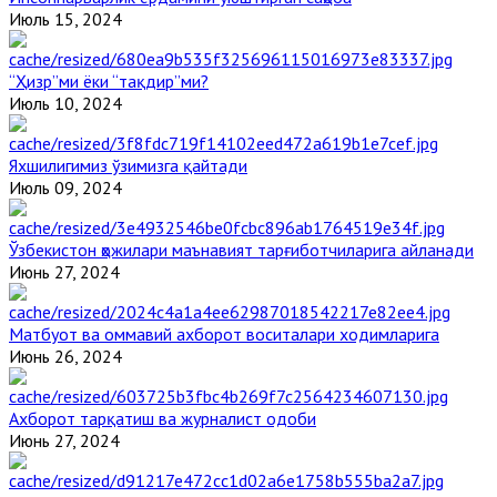
Июль 15, 2024
“Ҳизр”ми ёки “тақдир”ми?
Июль 10, 2024
Яхшилигимиз ўзимизга қайтади
Июль 09, 2024
Ўзбекистон ҳожилари маънавият тарғиботчиларига айланади
Июнь 27, 2024
Матбуот ва оммавий ахборот воситалари ходимларига
Июнь 26, 2024
Ахборот тарқатиш ва журналист одоби
Июнь 27, 2024