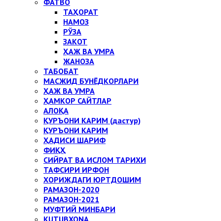
ФАТВО
ТАҲОРАТ
НАМОЗ
РЎЗА
ЗАКОТ
ҲАЖ ВА УМРА
ЖАНОЗА
ТАБОБАТ
МАСЖИД БУНЁДКОРЛАРИ
ҲАЖ ВА УМРА
ҲАМКОР САЙТЛАР
АЛОҚА
ҚУРЪОНИ КАРИМ (дастур)
ҚУРЪОНИ КАРИМ
ҲАДИСИ ШАРИФ
ФИҚҲ
СИЙРАТ ВА ИСЛОМ ТАРИХИ
ТАФСИРИ ИРФОН
ХОРИЖДАГИ ЮРТДОШИМ
РАМАЗОН-2020
РАМАЗОН-2021
МУФТИЙ МИНБАРИ
KUTUBXONA