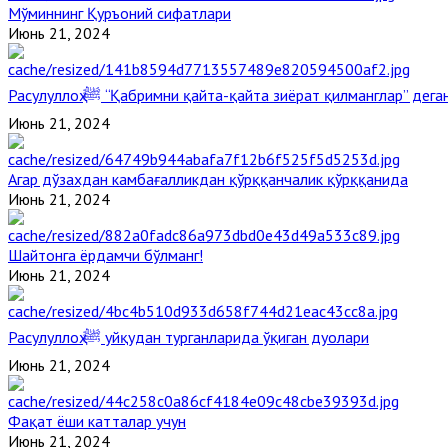
Мўминнинг Қуръоний сифатлари
Июнь 21, 2024
Расулуллоҳ ﷺ “Қабримни қайта-қайта зиёрат қилманглар” де
Июнь 21, 2024
Агар дўзахдан камбағалликдан қўрққанчалик қўрққанида
Июнь 21, 2024
Шайтонга ёрдамчи бўлманг!
Июнь 21, 2024
Расулуллоҳ ﷺ уйқудан турганларида ўқиган дуолари
Июнь 21, 2024
Фақат ёши катталар учун
Июнь 21, 2024