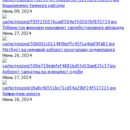
Яхшилигимиз ўзимизга қайтади
Июль 09, 2024
Ўзбекистон ҳожилари маънавият тарғиботчиларига айланади
Июнь 27, 2024
Матбуот ва оммавий ахборот воситалари ходимларига
Июнь 26, 2024
Ахборот тарқатиш ва журналист одоби
Июнь 27, 2024
Гиёҳвандлик иллати
Июнь 26, 2024