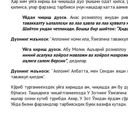
Ҳар ким уйга кириш ва чиқишда дуо ўқишни одат қилса,
қилинса, улар фарзанд тарбияси учун нақадар катта аҳамия
Уйдан чиқиш дуоси.
Анас розияллоҳу анҳудан рив
таваккалту ъалаллоҳи ва лаа ҳавла ва лаа қуввата 
Шайтон ундан четланади. Бош­қа бир шайтон: “Ҳидо
Дуонинг маъноси:
“Аллоҳнинг номи ила, Ўзигагина таваккул
Уйга кириш дуоси.
Абу Молик Ашъарий розияллоҳу а
инний асалука хойрол мавлажи ва хойрол махрожи
аҳлига салом берсин”
,
дедилар.
Дуонинг маъноси:
“Аллоҳим! Албатта, мен Сендан яхши 
таваккул қилдик”.
Кўриб турганингиздек уйга киришда ҳам, чиқишда ҳам бу д
бўласиз. Ташқарига чиқаётганингизда У Зотнинг Ўзигагина
ишлар сизни кутиб турибди. Ахир, У Зот Ўзидан ёрдам сўр
Уйда бизни фарзандлар тарбиясидек буюк вазифа кутади.