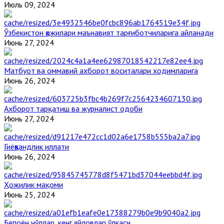
Июль 09, 2024
Ўзбекистон ҳожилари маънавият тарғиботчиларига айланади
Июнь 27, 2024
Матбуот ва оммавий ахборот воситалари ходимларига
Июнь 26, 2024
Ахборот тарқатиш ва журналист одоби
Июнь 27, 2024
Гиёҳвандлик иллати
Июнь 26, 2024
Ҳожилик мақоми
Июнь 25, 2024
Бепоён чўллар, кенг яйловлар ўлкаси