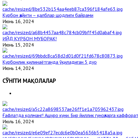
Қурбон ҳайити – қалблар шодлиги байрами
Июнь 16, 2024
ИЙД ҚУРБОН МУБОРАК!
Июнь 15, 2024
Қурбонлик қилинаётганда ўқиладиган 5 дуо
Июнь 14, 2024
СЎНГГИ МАҚОЛАЛАР
Ғафлатда қолманг! Ашуро куни. Бир йиллик гуноҳларга каффорат
Июль 16, 2024