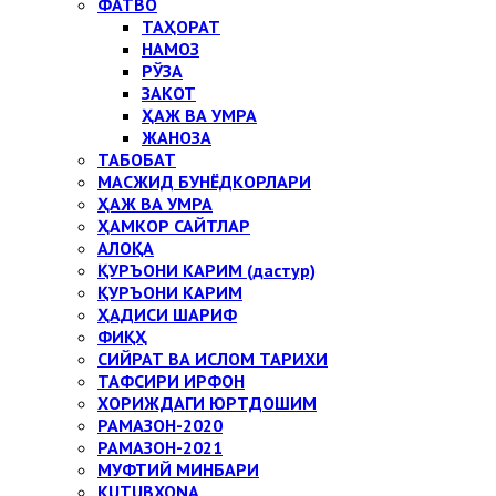
ФАТВО
ТАҲОРАТ
НАМОЗ
РЎЗА
ЗАКОТ
ҲАЖ ВА УМРА
ЖАНОЗА
ТАБОБАТ
МАСЖИД БУНЁДКОРЛАРИ
ҲАЖ ВА УМРА
ҲАМКОР САЙТЛАР
АЛОҚА
ҚУРЪОНИ КАРИМ (дастур)
ҚУРЪОНИ КАРИМ
ҲАДИСИ ШАРИФ
ФИҚҲ
СИЙРАТ ВА ИСЛОМ ТАРИХИ
ТАФСИРИ ИРФОН
ХОРИЖДАГИ ЮРТДОШИМ
РАМАЗОН-2020
РАМАЗОН-2021
МУФТИЙ МИНБАРИ
KUTUBXONA