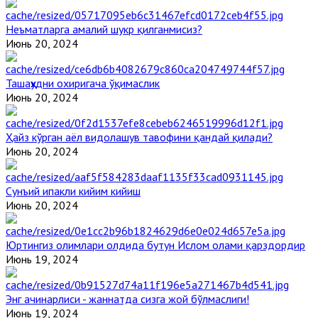
Неъматларга амалий шукр қилганмисиз?
Июнь 20, 2024
Ташаҳҳудни охиригача ўқимаслик
Июнь 20, 2024
Ҳайз кўрган аёл видолашув тавофини қандай қилади?
Июнь 20, 2024
Сунъий ипакли кийим кийиш
Июнь 20, 2024
Юртингиз олимлари олдида бутун Ислом олами қарздордир
Июнь 19, 2024
Энг ачинарлиси - жаннатда сизга жой бўлмаслиги!
Июнь 19, 2024