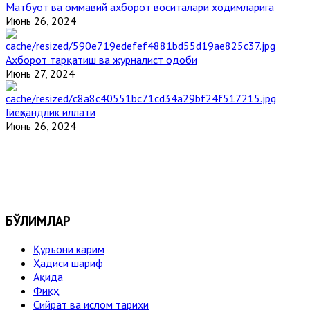
Матбуот ва оммавий ахборот воситалари ходимларига
Июнь 26, 2024
Ахборот тарқатиш ва журналист одоби
Июнь 27, 2024
Гиёҳвандлик иллати
Июнь 26, 2024
БЎЛИМЛАР
Қуръони карим
Ҳадиси шариф
Ақида
Фиқҳ
Сийрат ва ислом тарихи