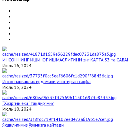
ИНСОННИНГ ИШИ ЮРИШМАСЛИГИНИ энг КАТТА 33 та САБА
Июль 16, 2024
Инсонпарварлик ёрдамини уюштирган саҳоба
Июль 15, 2024
“Ҳизр”ми ёки “тақдир”ми?
Июль 10, 2024
Яхшилигимиз ўзимизга қайтади