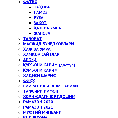
ФАТВО
ТАҲОРАТ
НАМОЗ
РЎЗА
ЗАКОТ
ҲАЖ ВА УМРА
ЖАНОЗА
ТАБОБАТ
МАСЖИД БУНЁДКОРЛАРИ
ҲАЖ ВА УМРА
ҲАМКОР САЙТЛАР
АЛОҚА
ҚУРЪОНИ КАРИМ (дастур)
ҚУРЪОНИ КАРИМ
ҲАДИСИ ШАРИФ
ФИҚҲ
СИЙРАТ ВА ИСЛОМ ТАРИХИ
ТАФСИРИ ИРФОН
ХОРИЖДАГИ ЮРТДОШИМ
РАМАЗОН-2020
РАМАЗОН-2021
МУФТИЙ МИНБАРИ
KUTUBXONA