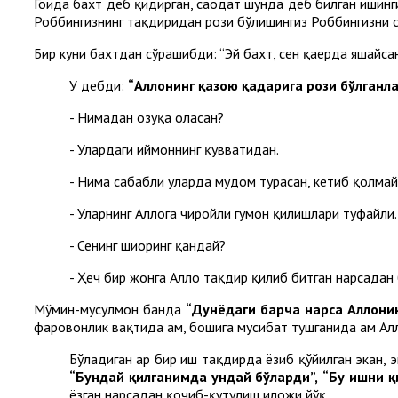
Гоҳида бахт деб қидирган, саодат шунда деб билган ишинг
Роббингизнинг тақдиридан рози бўлишингиз Роббингизни с
Бир куни бахтдан сўрашибди: “Эй бахт, сен қаерда яшайсан
У дебди:
“Аллоҳнинг қазою қадарига рози бўлганл
- Нимадан озуқа оласан?
- Улардаги иймоннинг қувватидан.
- Нима сабабли уларда мудом турасан, кетиб қолмай
- Уларнинг Аллоҳга чиройли гумон қилишлари туфайли.
- Сенинг шиоринг қандай?
- Ҳеч бир жонга Аллоҳ тақдир қилиб битган нарсадан
Мўмин-мусулмон банда
“Дунёдаги барча нарса Аллоҳнин
фаровонлик вақтида ҳам, бошига мусибат тушганида ҳам Алло
Бўладиган ҳар бир иш тақдирда ёзиб қўйилган экан, 
“Бундай қилганимда ундай бўларди”,
“Бу ишни 
ёзган нарсадан қочиб-қутулиш иложи йўқ.