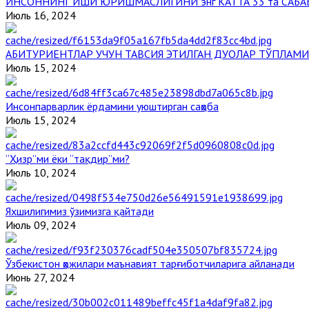
ИНСОННИНГ ИШИ ЮРИШМАСЛИГИНИ энг КАТТА 33 та САБА
Июль 16, 2024
АБИТУРИЕНТЛАР УЧУН ТАВСИЯ ЭТИЛГАН ДУОЛАР ТЎПЛАМИ
Июль 15, 2024
Инсонпарварлик ёрдамини уюштирган саҳоба
Июль 15, 2024
“Ҳизр”ми ёки “тақдир”ми?
Июль 10, 2024
Яхшилигимиз ўзимизга қайтади
Июль 09, 2024
Ўзбекистон ҳожилари маънавият тарғиботчиларига айланади
Июнь 27, 2024