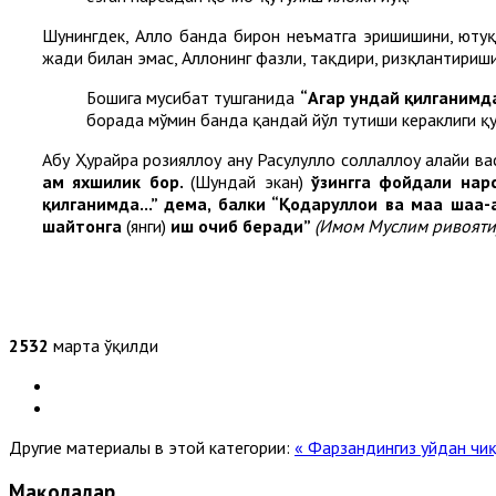
Шунингдек, Аллоҳ банда бирон неъматга эришишини, ютуқн
жаҳди билан эмас, Аллоҳнинг фазли, тақдири, ризқлантири
Бошига мусибат тушганида
“Агар ундай қилганимд
борада мўмин банда қандай йўл тутиши кераклиги қу
Абу Ҳурайра розияллоҳу анҳу Расулуллоҳ соллаллоҳу алайҳи 
ҳам яхшилик бор.
(Шундай экан)
ўзингга фойдали нарс
қилганимда...” дема, балки “Қодаруллоҳи ва маа шаа
шайтон
га
(янги)
иш
очиб беради”
(Имом Муслим ривояти)
2532
марта ўқилди
Другие материалы в этой категории:
« Фарзандингиз уйдан чи
Мақолалар