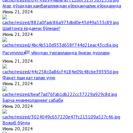
Агар дўзахдан камбағалликдан қўрққанчалик қўрққанида
Июнь 21, 2024
Шайтонга ёрдамчи бўлманг!
Июнь 21, 2024
Расулуллоҳ ﷺ уйқудан турганларида ўқиган дуолари
Июнь 21, 2024
Фақат ёши катталар учун
Июнь 21, 2024
Барча муаммоларнинг сабаби
Июнь 20, 2024
Вожиб бўлди
Июнь 20, 2024