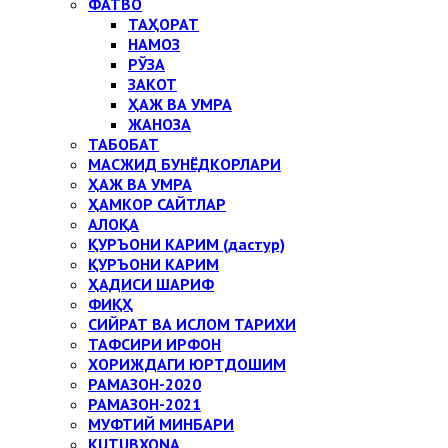
ФАТВО
ТАҲОРАТ
НАМОЗ
РЎЗА
ЗАКОТ
ҲАЖ ВА УМРА
ЖАНОЗА
ТАБОБАТ
МАСЖИД БУНЁДКОРЛАРИ
ҲАЖ ВА УМРА
ҲАМКОР САЙТЛАР
АЛОҚА
ҚУРЪОНИ КАРИМ (дастур)
ҚУРЪОНИ КАРИМ
ҲАДИСИ ШАРИФ
ФИҚҲ
СИЙРАТ ВА ИСЛОМ ТАРИХИ
ТАФСИРИ ИРФОН
ХОРИЖДАГИ ЮРТДОШИМ
РАМАЗОН-2020
РАМАЗОН-2021
МУФТИЙ МИНБАРИ
KUTUBXONA