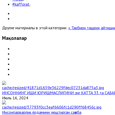
#kafforat
,
Другие материалы в этой категории:
« Такбири ташриқ айтишн
Мақолалар
ИНСОННИНГ ИШИ ЮРИШМАСЛИГИНИ энг КАТТА 33 та САБА
Июль 16, 2024
Инсонпарварлик ёрдамини уюштирган саҳоба