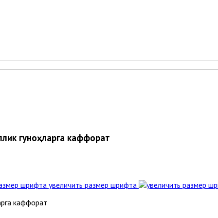
иллик гуноҳларга каффорат
увеличить размер шрифта