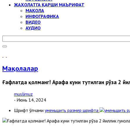
ЖАҲОЛАТГА ҚАРШИ МАЪРИФАТ
МАҚОЛА
ИНФОГРАФИКА
ВИДЕО
АУДИО
Мақолалар
Ғафлатда қолманг! Арафа куни тутилган рўза 2 й
muslimuz
- Июнь 14, 2024
Шрифт ўлчами
уменьшить размер шрифта