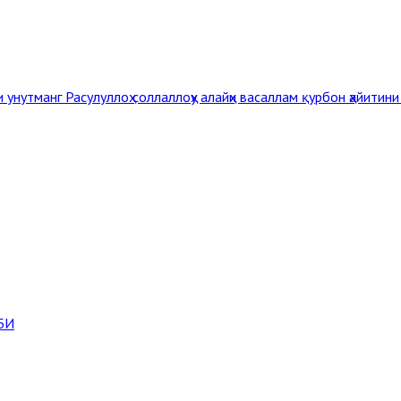
и унутманг
Расулуллоҳ соллаллоҳу алайҳи васаллам қурбон ҳайитин
БИ