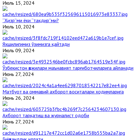
Июль 15, 2024
“Ҳизр”ми ёки “тақдир”ми?
Июль 10, 2024
Яхшилигимиз ўзимизга қайтади
Июль 09, 2024
Ўзбекистон ҳожилари маънавият тарғиботчиларига айланади
Июнь 27, 2024
Матбуот ва оммавий ахборот воситалари ходимларига
Июнь 26, 2024
Ахборот тарқатиш ва журналист одоби
Июнь 27, 2024
Гиёҳвандлик иллати