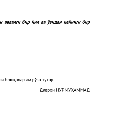
н аввалги бир йил ва ўзидан кейинги бир
и бошқалар ҳам рўза тутар.
Даврон НУРМУҲАММАД