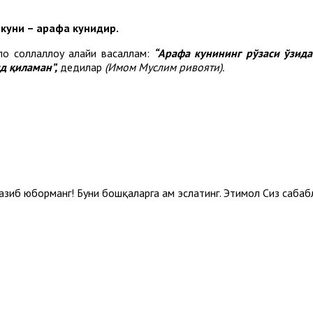
-куни – арафа кунидир.
оҳ соллаллоҳу алайҳи васаллам:
“Арафа кунининг рўзаси ўзида
д қиламан”,
дедилар
(Имом Муслим ривояти).
зиб юборманг! Буни бошқаларга ҳам эслатинг. Эҳтимол Сиз сабабл