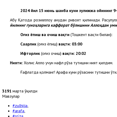
2024 йил 15 июнь шанба куни зулҳижжа ойининг 9
Абу Қатода розияллоҳу анҳудан ривоят қилинади. Расулулл
йилнинг гуноҳларига каффорат бўлишини Аллоҳдан уми
Оғиз ёпиш ва очиш вақти
(Тошкент вақти билан)
:
Саҳарлик
(оғиз ёпиш)
вақти: 03:0
0
Ифторлик
(оғиз очиш)
вақти:
20:0
2
Нияти:
Холис Аллоҳ учун нафл рўза тутишни ният қилдим.
Ғафлатда қолманг! Арафа куни рўзасини тутишни ўтка
3191
марта ўқилди
Мавзулар
#zulhijja
,
#arafa
,
#ro'za
,