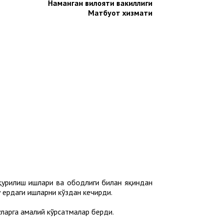
Наманган вилояти вакиллиги
Матбуот хизмати
қурилиш ишлари ва ободлиги билан яқиндан
у ердаги ишларни кўздан кечирди.
арга амалий кўрсатмалар берди.