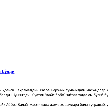
л бўлди
ти қозиси Бахрамаддин Разов Беруний туманидаги масжидлар 
ерди. Шунингдек, “Султон Увайс бобо” зиёратгоҳида ҳам бўлиб б
йх Аббоз Валий” масжидида жоме ходимлари билан учрашиб, ул