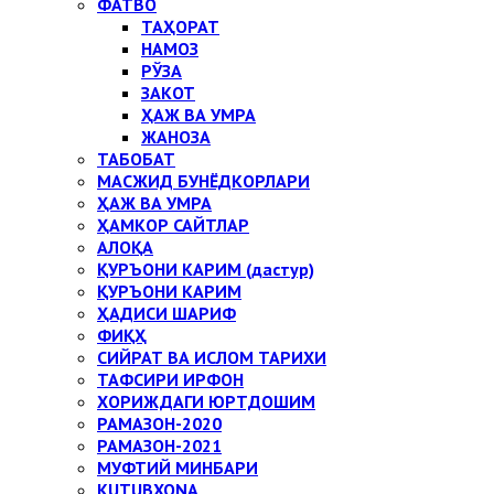
ФАТВО
ТАҲОРАТ
НАМОЗ
РЎЗА
ЗАКОТ
ҲАЖ ВА УМРА
ЖАНОЗА
ТАБОБАТ
МАСЖИД БУНЁДКОРЛАРИ
ҲАЖ ВА УМРА
ҲАМКОР САЙТЛАР
АЛОҚА
ҚУРЪОНИ КАРИМ (дастур)
ҚУРЪОНИ КАРИМ
ҲАДИСИ ШАРИФ
ФИҚҲ
СИЙРАТ ВА ИСЛОМ ТАРИХИ
ТАФСИРИ ИРФОН
ХОРИЖДАГИ ЮРТДОШИМ
РАМАЗОН-2020
РАМАЗОН-2021
МУФТИЙ МИНБАРИ
KUTUBXONA