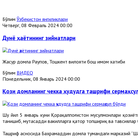
Бўлим
Ўзбекистон янгиликлари
Четверг, 08 Февраль 2024 00:00
Дунё ҳаётининг зийнатлари
Жасур домла Раупов, Тошкент вилояти бош имом хатиби
Бўлим
ВИДЕО
Понедельник, 08 Январь 2024 00:00
Қози домланинг чекка ҳудудга ташрифи сермаҳсу
Шу йил 5 январь куни Қорақалпоғистон мусулмонлари қозиё
танишиб, мутасадди вакилларга қатор топшириқ ва тавсиялар б
Ташриф асносида Бахрамаддин домла тумандаги марказий “Ша