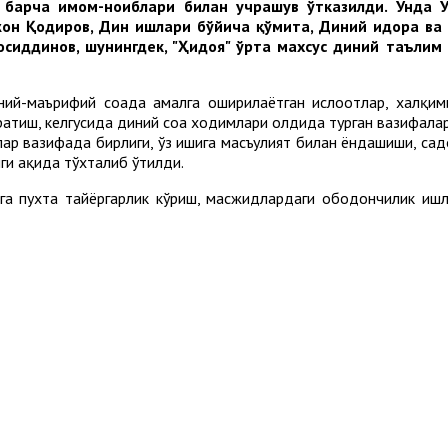
 барча имом-ноиблари билан учрашув ўтказилди. Унда Ў
 Қодиров, Дин ишлари бўйича қўмита, Диний идора ва ви
иддинов, шунингдек, "Ҳидоя" ўрта махсус диний таълим 
ний-маърифий соҳада амалга оширилаётган ислоҳотлар, халқи
атиш, келгусида диний соҳа ходимлари олдида турган вазифалар
 вазифада бирлиги, ўз ишига масъулият билан ёндашиши, сад
и ҳақида тўхталиб ўтилди.
га пухта тайёргарлик кўриш, масжидлардаги ободончилик ишл