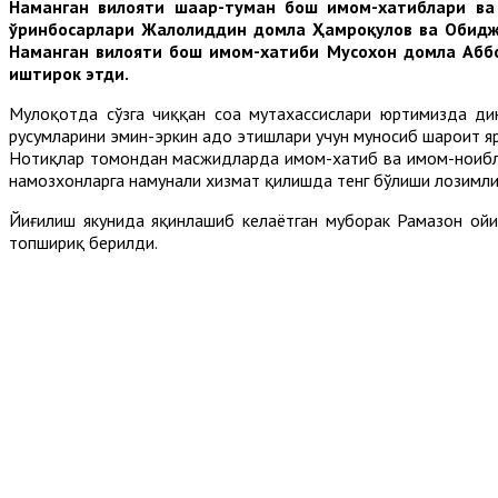
Наманган вилояти шаҳар-туман бош имом-хатиблари ва
ўринбосарлари Жалолиддин домла Ҳамроқулов ва Обиджон
Наманган вилояти бош имом-хатиби Мусохон домла Аббос
иштирок этди.
Мулоқотда сўзга чиққан соҳа мутахассислари юртимизда ди
русумларини эмин-эркин адо этишлари учун муносиб шароит яр
Нотиқлар томондан масжидларда имом-хатиб ва имом-ноиблар
намозхонларга намунали хизмат қилишда тенг бўлиши лозимлиг
Йиғилиш якунида яқинлашиб келаётган муборак Рамазон ойи
топшириқ берилди.