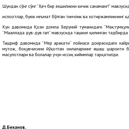
Шундан сўнг сўнг “Ҳеч бир яхшиликни кичик санаманг!” мавзус
ислоҳотлар, буюк неъмат бўлган тинчлик ва хотиржамликнинг қа
Кун давомида Қози домла Беруний туманидаги “Мақтумқули” 
“Маҳаллада дув-дув гап” мавзусида ташкил қилинган тадбирда 
Ташриф давомида “Меҳр ҳаракати” лойиҳаси доирасидаги хайри
муҳтож, боқувчисини йўқотган оилаларнинг яшаш шароити б
маҳсулотлари ва болалар учун иссиқ кийимлар тарқатилди.
Д.Беканов,