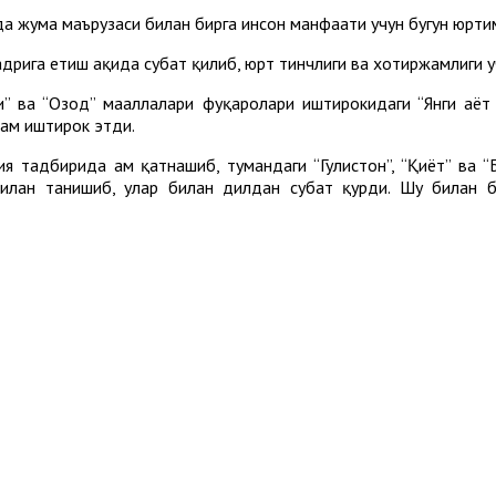
ида жума маърузаси билан бирга инсон манфаати учун бугун юрт
дрига етиш ҳақида суҳбат қилиб, юрт тинчлиги ва хотиржамлиги 
ва “Озод” маҳаллалари фуқаролари иштирокидаги “Янги ҳаёт 
ҳам иштирок этди.
я тадбирида ҳам қатнашиб, тумандаги “Гулистон”, “Қиёт” ва “
илан танишиб, улар билан дилдан суҳбат қурди. Шу билан би