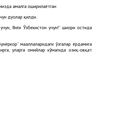
имизда амалга оширилаётган
учун дуолар қилди.
учун, Янги Ўзбекистон учун!” шиори остида
Бунёркор” маҳаллаларидаги ўзгалар ёрдамига
рга, уларга ҳомийлар кўмагида озиқ-овқат