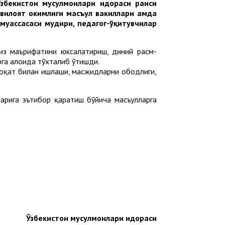
збекистон мусулмонлари идораси раиси
лоят ҳокимлиги масъул вакиллари ҳамда
муассасаси мудири, педагог-ўқитувчилар
миз маърифатини юксалатириш, диний расм-
га алоҳида тўхталиб ўтишди.
оқат билан ишлаши, масжидларни ободлиги,
арига эътибор қаратиш бўйича масъулларга
Ўзбекистон мусулмонлари идораси