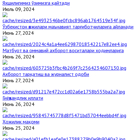
Яхшилигимиз ўзимизга қайтади
Июль 09, 2024
Ўзбекистон ҳожилари маънавият тарғиботчиларига айланади
Июнь 27, 2024
Матбуот ва оммавий ахборот воситалари ходимларига
Июнь 26, 2024
Ахборот тарқатиш ва журналист одоби
Июнь 27, 2024
Гиёҳвандлик иллати
Июнь 26, 2024
Ҳожилик мақоми
Июнь 25, 2024