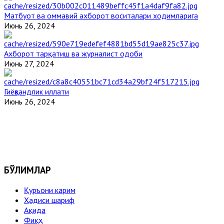
Матбуот ва оммавий ахборот воситалари ходимларига
Июнь 26, 2024
Ахборот тарқатиш ва журналист одоби
Июнь 27, 2024
Гиёҳвандлик иллати
Июнь 26, 2024
БЎЛИМЛАР
Қуръони карим
Ҳадиси шариф
Ақида
Фиқҳ