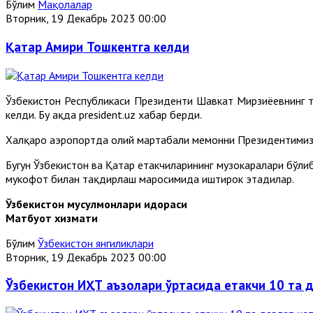
Бўлим
Мақолалар
Вторник, 19 Декабрь 2023 00:00
Қатар Амири Тошкентга келди
Ўзбекистон Республикаси Президенти Шавкат Мирзиёевнинг 
келди. Бу ҳақда president.uz хабар берди.
Халқаро аэропортда олий мартабали меҳмонни Президентимиз
Бугун Ўзбекистон ва Қатар етакчиларининг музокаралари бўли
мукофот билан тақдирлаш маросимида иштирок этадилар.
Ўзбекистон мусулмонлари идораси
Матбуот хизмати
Бўлим
Ўзбекистон янгиликлари
Вторник, 19 Декабрь 2023 00:00
Ўзбекистон ИҲТ аъзолари ўртасида етакчи 10 та 