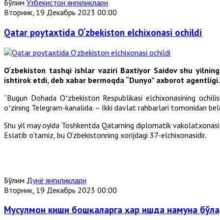
Бўлим
Ўзбекистон янгиликлари
Вторник, 19 Декабрь 2023 00:00
Qatar poytaxtida O‘zbekiston elchixonasi ochildi
O‘zbekiston tashqi ishlar vaziri Baxtiyor Saidov shu yiln
ishtirok etdi, deb xabar bermoqda “Dunyo” axborot agentligi.
“Bugun Dohada Oʻzbekiston Respublikasi elchixonasining ochilish
oʻzining Telegram-kanalida. – Ikki davlat rahbarlari tomonidan be
Shu yil may oyida Toshkentda Qatarning diplomatik vakolatxonasi 
Eslatib o‘tamiz, bu O‘zbekistonning xorijdagi 37-elchixonasidir.
Бўлим
Дунё янгиликлари
Вторник, 19 Декабрь 2023 00:00
Мусулмон киши бошқаларга ҳар ишда намуна бўлади