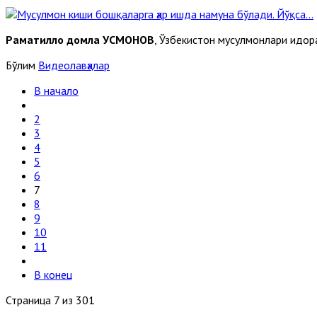
Раҳматилло домла УСМОНОВ
, Ўзбекистон мусулмонлари идо
Бўлим
Видеолавҳалар
В начало
2
3
4
5
6
7
8
9
10
11
В конец
Страница 7 из 301