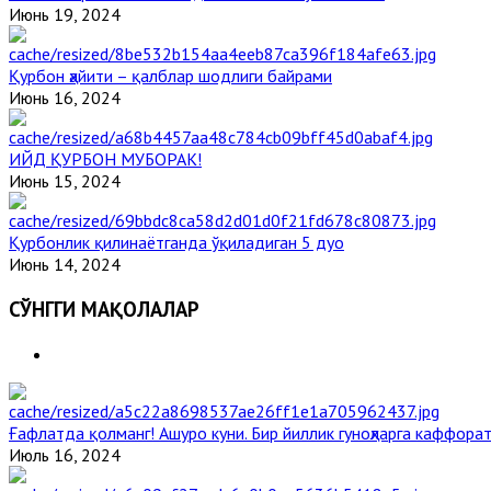
Июнь 19, 2024
Қурбон ҳайити – қалблар шодлиги байрами
Июнь 16, 2024
ИЙД ҚУРБОН МУБОРАК!
Июнь 15, 2024
Қурбонлик қилинаётганда ўқиладиган 5 дуо
Июнь 14, 2024
СЎНГГИ МАҚОЛАЛАР
Ғафлатда қолманг! Ашуро куни. Бир йиллик гуноҳларга каффорат
Июль 16, 2024