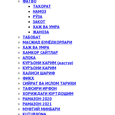
ФАТВО
ТАҲОРАТ
НАМОЗ
РЎЗА
ЗАКОТ
ҲАЖ ВА УМРА
ЖАНОЗА
ТАБОБАТ
МАСЖИД БУНЁДКОРЛАРИ
ҲАЖ ВА УМРА
ҲАМКОР САЙТЛАР
АЛОҚА
ҚУРЪОНИ КАРИМ (дастур)
ҚУРЪОНИ КАРИМ
ҲАДИСИ ШАРИФ
ФИҚҲ
СИЙРАТ ВА ИСЛОМ ТАРИХИ
ТАФСИРИ ИРФОН
ХОРИЖДАГИ ЮРТДОШИМ
РАМАЗОН-2020
РАМАЗОН-2021
МУФТИЙ МИНБАРИ
KUTUBXONA