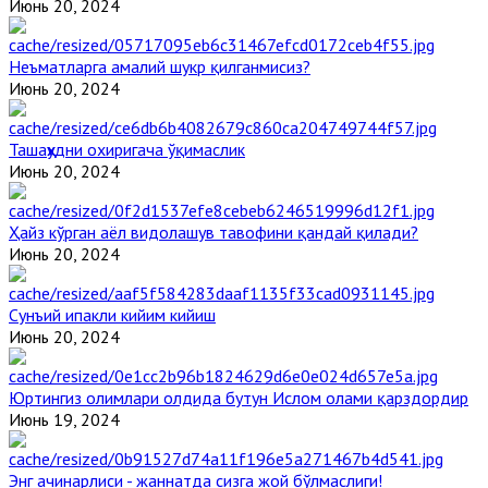
Июнь 20, 2024
Неъматларга амалий шукр қилганмисиз?
Июнь 20, 2024
Ташаҳҳудни охиригача ўқимаслик
Июнь 20, 2024
Ҳайз кўрган аёл видолашув тавофини қандай қилади?
Июнь 20, 2024
Сунъий ипакли кийим кийиш
Июнь 20, 2024
Юртингиз олимлари олдида бутун Ислом олами қарздордир
Июнь 19, 2024
Энг ачинарлиси - жаннатда сизга жой бўлмаслиги!