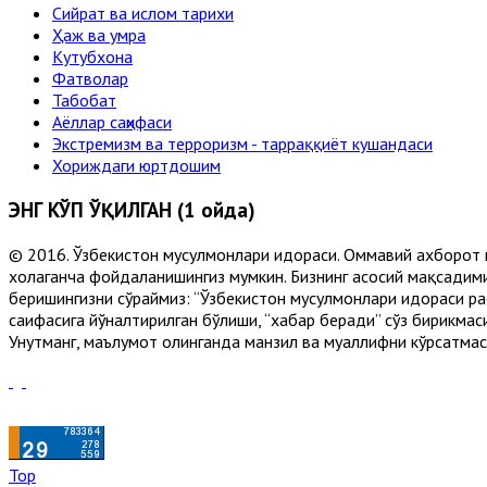
Сийрат ва ислом тарихи
Ҳаж ва умра
Кутубхона
Фатволар
Табобат
Аёллар саҳифаси
Экстремизм ва терроризм - тарраққиёт кушандаси
Хориждаги юртдошим
ЭНГ КЎП ЎҚИЛГАН (1 ойда)
© 2016. Ўзбекистон мусулмонлари идораси. Оммавий ахборот 
хоҳлаганча фойдаланишингиз мумкин. Бизнинг асосий мақсадими
беришингизни сўраймиз: “Ўзбекистон мусулмонлари идораси рас
саҳифасига йўналтирилган бўлиши, “хабар беради” сўз бирикмас
Унутманг, маълумот олинганда манзил ва муаллифни кўрсатмасл
Top