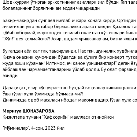
Шод-хуррам ўтирган эр-хотиннинг ҳазиллари зил бўлди. Гап тал
болаларининг борлигини ҳам эсдан чиқаришди.
Бақир-чақирдан сўнг аёл йиғлаб ичкари хонага кирди. Ортидан 
аччиғидан унга эътибор бермасликка ҳаракат қилди. Қизалоқ т
қўйиб юбормай, маржондек тизилиб оқаётган кўз ёшлари билан 
“Хўп!” дея қолмайсиз?! Ахир, дадам уришсалар ҳам, бизни яхши к
Бу гапдан аёл қаттиқ таъсирланди. Наҳотки, шунчалик худбинл
Қизча онасини қучоғидан бўшатди ва қўлига бир конверт тутқ
жуда яхши кўраман! Илтимос, ҳеч қачон уришманглар!” деган ёз
айблашдан чарчамаётганларини ўйлаб қолди. Бу ҳолат фарзанд
эзилди.
Дарҳақиқат, ҳозир кўп учраётган бундай воқеалар кишини ранж
Ўша гўзал хулқ ўзимизда бўлмаса-чи?!
Динимизда одоб масаласи ибодат мақомидадир. Гўзал хулқ соҳ
Меҳригул ШОНАЗАРОВА
,
Қизилтепа тумани “Ҳафқориён” маҳалласи отинойиси
"Мўминалар", 4-сон, 2023 йил