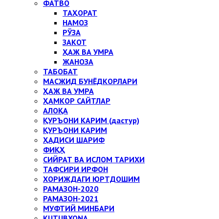
ФАТВО
ТАҲОРАТ
НАМОЗ
РЎЗА
ЗАКОТ
ҲАЖ ВА УМРА
ЖАНОЗА
ТАБОБАТ
МАСЖИД БУНЁДКОРЛАРИ
ҲАЖ ВА УМРА
ҲАМКОР САЙТЛАР
АЛОҚА
ҚУРЪОНИ КАРИМ (дастур)
ҚУРЪОНИ КАРИМ
ҲАДИСИ ШАРИФ
ФИҚҲ
СИЙРАТ ВА ИСЛОМ ТАРИХИ
ТАФСИРИ ИРФОН
ХОРИЖДАГИ ЮРТДОШИМ
РАМАЗОН-2020
РАМАЗОН-2021
МУФТИЙ МИНБАРИ
KUTUBXONA