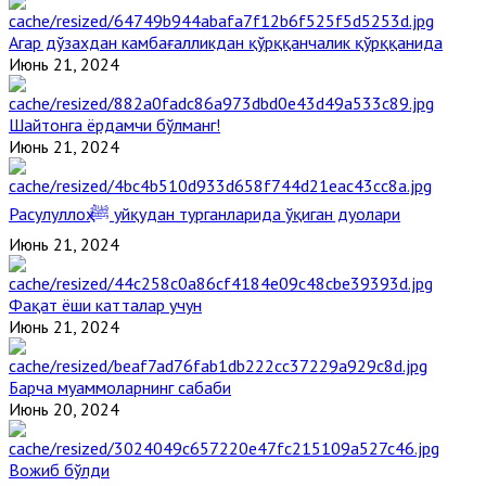
Агар дўзахдан камбағалликдан қўрққанчалик қўрққанида
Июнь 21, 2024
Шайтонга ёрдамчи бўлманг!
Июнь 21, 2024
Расулуллоҳ ﷺ уйқудан турганларида ўқиган дуолари
Июнь 21, 2024
Фақат ёши катталар учун
Июнь 21, 2024
Барча муаммоларнинг сабаби
Июнь 20, 2024
Вожиб бўлди