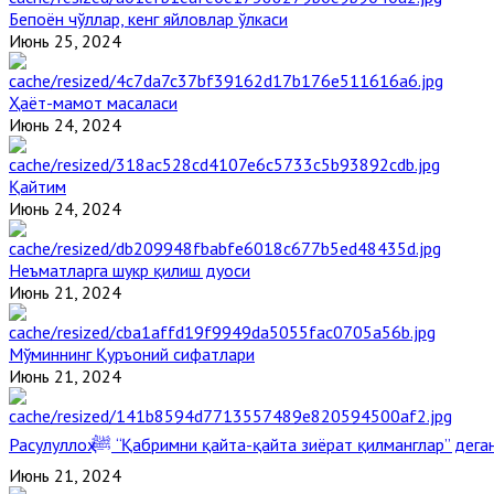
Бепоён чўллар, кенг яйловлар ўлкаси
Июнь 25, 2024
Ҳаёт-мамот масаласи
Июнь 24, 2024
Қайтим
Июнь 24, 2024
Неъматларга шукр қилиш дуоси
Июнь 21, 2024
Мўминнинг Қуръоний сифатлари
Июнь 21, 2024
Расулуллоҳ ﷺ “Қабримни қайта-қайта зиёрат қилманглар” де
Июнь 21, 2024