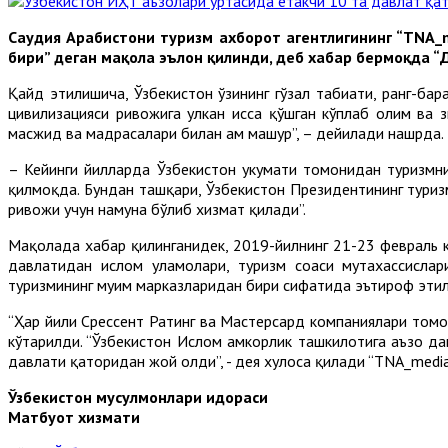
Саудия Aрабистони туризм ахборот агентлигининг “TNA_m
бири” деган мақола эълон қилинди, деб хабар бермоқда “Д
Қайд этилишича, Ўзбекистон ўзининг гўзал табиати, ранг-бар
цивилизацияси ривожига улкан ҳисса қўшган кўплаб олим ва 
масжид ва мадрасалари билан ҳам машҳур”, – дейилади нашрда.
– Кейинги йилларда Ўзбекистон ҳукумати томонидан туризмн
қилмоқда. Бундан ташқари, Ўзбекистон Президентининг туриз
ривожи учун намуна бўлиб хизмат қилади”.
Мақолада хабар қилинганидек, 2019-йилнинг 21-23 февраль к
давлатидан ислом уламолари, туризм соҳаси мутахассисла
туризмининг муҳим марказларидан бири сифатида эътироф этил
“Ҳар йили Cресcент Ратинг ва Мастерcард компаниялари томо
кўтарилди. “Ўзбекистон Ислом ҳамкорлик ташкилотига аъзо д
давлати қаторидан жой олди”, - дея хулоса қилади “TNA_media
Ўзбекистон мусулмонлари идораси
Матбуот хизмати