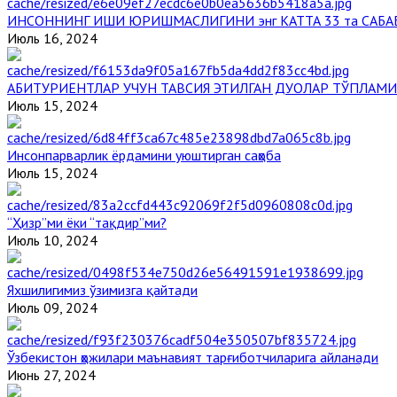
ИНСОННИНГ ИШИ ЮРИШМАСЛИГИНИ энг КАТТА 33 та САБА
Июль 16, 2024
АБИТУРИЕНТЛАР УЧУН ТАВСИЯ ЭТИЛГАН ДУОЛАР ТЎПЛАМИ
Июль 15, 2024
Инсонпарварлик ёрдамини уюштирган саҳоба
Июль 15, 2024
“Ҳизр”ми ёки “тақдир”ми?
Июль 10, 2024
Яхшилигимиз ўзимизга қайтади
Июль 09, 2024
Ўзбекистон ҳожилари маънавият тарғиботчиларига айланади
Июнь 27, 2024