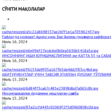
СЎНГГИ МАҚОЛАЛАР
Ғафлатда қолманг! Ашуро куни. Бир йиллик гуноҳларга каффорат
Июль 16, 2024
ИНСОННИНГ ИШИ ЮРИШМАСЛИГИНИ энг КАТТА 33 та САБА
Июль 16, 2024
АБИТУРИЕНТЛАР УЧУН ТАВСИЯ ЭТИЛГАН ДУОЛАР ТЎПЛАМИ
Июль 15, 2024
Инсонпарварлик ёрдамини уюштирган саҳоба
Июль 15, 2024