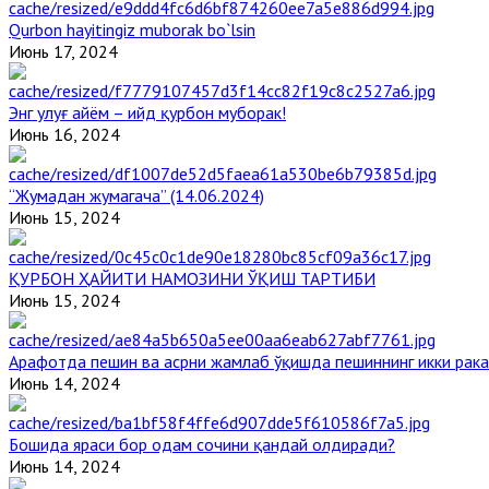
Qurbon hayitingiz muborak bo`lsin
Июнь 17, 2024
Энг улуғ айём – ийд қурбон муборак!
Июнь 16, 2024
“Жумадан жумагача” (14.06.2024)
Июнь 15, 2024
ҚУРБОН ҲАЙИТИ НАМОЗИНИ ЎҚИШ ТАРТИБИ
Июнь 15, 2024
Арафотда пешин ва асрни жамлаб ўқишда пешиннинг икки рака
Июнь 14, 2024
Бошида яраси бор одам сочини қандай олдиради?
Июнь 14, 2024