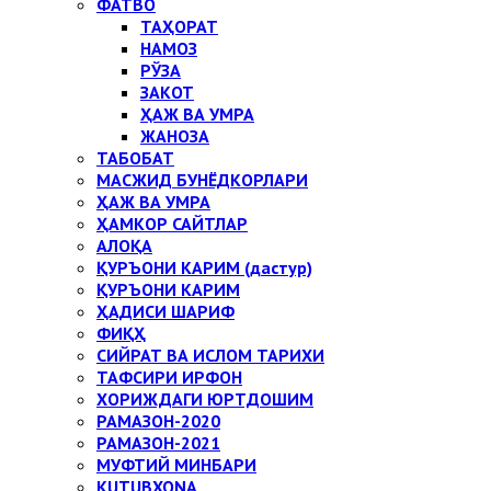
ФАТВО
ТАҲОРАТ
НАМОЗ
РЎЗА
ЗАКОТ
ҲАЖ ВА УМРА
ЖАНОЗА
ТАБОБАТ
МАСЖИД БУНЁДКОРЛАРИ
ҲАЖ ВА УМРА
ҲАМКОР САЙТЛАР
АЛОҚА
ҚУРЪОНИ КАРИМ (дастур)
ҚУРЪОНИ КАРИМ
ҲАДИСИ ШАРИФ
ФИҚҲ
СИЙРАТ ВА ИСЛОМ ТАРИХИ
ТАФСИРИ ИРФОН
ХОРИЖДАГИ ЮРТДОШИМ
РАМАЗОН-2020
РАМАЗОН-2021
МУФТИЙ МИНБАРИ
KUTUBXONA