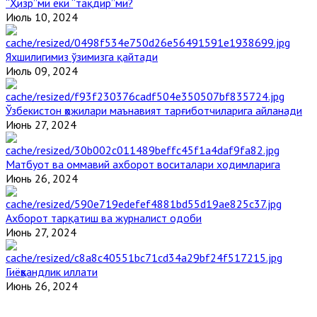
“Ҳизр”ми ёки “тақдир”ми?
Июль 10, 2024
Яхшилигимиз ўзимизга қайтади
Июль 09, 2024
Ўзбекистон ҳожилари маънавият тарғиботчиларига айланади
Июнь 27, 2024
Матбуот ва оммавий ахборот воситалари ходимларига
Июнь 26, 2024
Ахборот тарқатиш ва журналист одоби
Июнь 27, 2024
Гиёҳвандлик иллати
Июнь 26, 2024