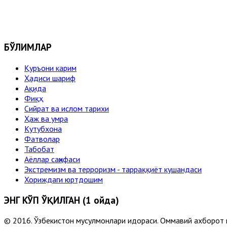
БЎЛИМЛАР
Қуръони карим
Ҳадиси шариф
Ақида
Фиқҳ
Сийрат ва ислом тарихи
Ҳаж ва умра
Кутубхона
Фатволар
Табобат
Аёллар саҳифаси
Экстремизм ва терроризм - тарраққиёт кушандаси
Хориждаги юртдошим
ЭНГ КЎП ЎҚИЛГАН (1 ойда)
© 2016. Ўзбекистон мусулмонлари идораси. Оммавий ахборот 