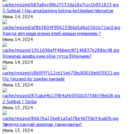
3-Suhbat | Haj amallarining ketma-ketligidagi hikmatlar
Июнь 14, 2024
Ҳажда аёл киши юзини ёпиб юриши мумкинми ?
Июнь 14, 2024
Ҳожилар арафа куни рўза тутса бўладими?
Июнь 14, 2024
Qiz farzand doʻzaxdan pardadir
Июнь 13, 2024
2-Suhbat | Tavba
Июнь 13, 2024
Эҳромда қандай амаллар тақиқланган?
Июнь 13, 2024