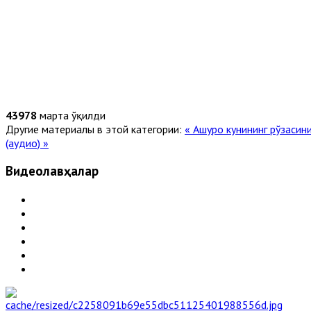
43978
марта ўқилди
Другие материалы в этой категории:
« Ашуро кунининг рўзасин
(аудио) »
Видеолавҳалар