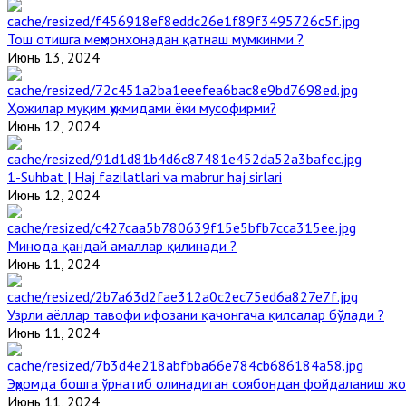
Тош отишга меҳмонхонадан қатнаш мумкинми ?
Июнь 13, 2024
Ҳожилар муқим ҳукмидами ёки мусофирми?
Июнь 12, 2024
1-Suhbat | Haj fazilatlari va mabrur haj sirlari
Июнь 12, 2024
Минода қандай амаллар қилинади ?
Июнь 11, 2024
Узрли аёллар тавофи ифозани қачонгача қилсалар бўлади ?
Июнь 11, 2024
Эҳромда бошга ўрнатиб олинадиган соябондан фойдаланиш жо
Июнь 11, 2024