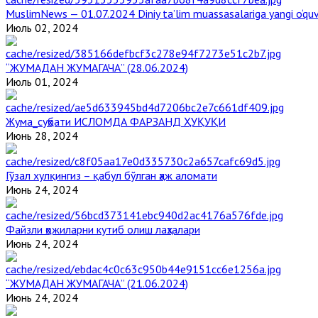
MuslimNews — 01.07.2024 Diniy ta’lim muassasalariga yangi o‘qu
Июль 02, 2024
“ЖУМАДАН ЖУМАГАЧА” (28.06.2024)
Июль 01, 2024
Жума_суҳбати ИСЛОМДА ФАРЗАНД ҲУҚУҚИ
Июнь 28, 2024
Гўзал хулқингиз – қабул бўлган ҳаж аломати
Июнь 24, 2024
Файзли ҳожиларни кутиб олиш лаҳзалари
Июнь 24, 2024
“ЖУМАДАН ЖУМАГАЧА” (21.06.2024)
Июнь 24, 2024