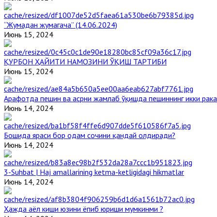
“Жумадан жумагача” (14.06.2024)
Июнь 15, 2024
ҚУРБОН ҲАЙИТИ НАМОЗИНИ ЎҚИШ ТАРТИБИ
Июнь 15, 2024
Арафотда пешин ва асрни жамлаб ўқишда пешиннинг икки рака
Июнь 14, 2024
Бошида яраси бор одам сочини қандай олдиради?
Июнь 14, 2024
3-Suhbat | Haj amallarining ketma-ketligidagi hikmatlar
Июнь 14, 2024
Ҳажда аёл киши юзини ёпиб юриши мумкинми ?