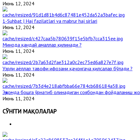
Июнь 12, 2024
1-Suhbat | Haj fazilatlari va mabrur haj sirlari
Июнь 12, 2024
Минода қандай амаллар қилинади ?
Июнь 11, 2024
Узрли аёллар тавофи ифозани қачонгача қилсалар бўлади ?
Июнь 11, 2024
Эҳромда бошга ўрнатиб олинадиган соябондан фойдаланиш жо
Июнь 11, 2024
СЎНГГИ МАҚОЛАЛАР