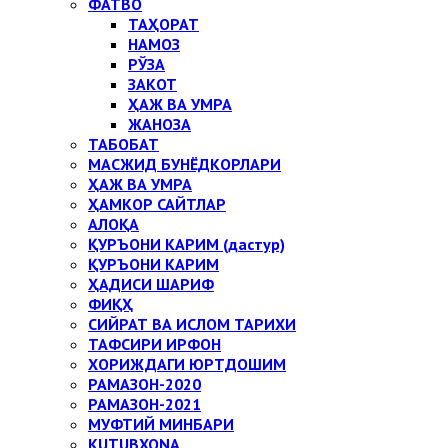
ФАТВО
ТАҲОРАТ
НАМОЗ
РЎЗА
ЗАКОТ
ҲАЖ ВА УМРА
ЖАНОЗА
ТАБОБАТ
МАСЖИД БУНЁДКОРЛАРИ
ҲАЖ ВА УМРА
ҲАМКОР САЙТЛАР
АЛОҚА
ҚУРЪОНИ КАРИМ (дастур)
ҚУРЪОНИ КАРИМ
ҲАДИСИ ШАРИФ
ФИҚҲ
СИЙРАТ ВА ИСЛОМ ТАРИХИ
ТАФСИРИ ИРФОН
ХОРИЖДАГИ ЮРТДОШИМ
РАМАЗОН-2020
РАМАЗОН-2021
МУФТИЙ МИНБАРИ
KUTUBXONA