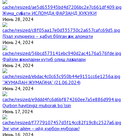
Жума_суҳбати ИСЛОМДА ФАРЗАНД ҲУҚУҚИ
Июнь 28, 2024
Гўзал хулқингиз – қабул бўлган ҳаж аломати
Июнь 24, 2024
Файзли ҳожиларни кутиб олиш лаҳзалари
Июнь 24, 2024
“ЖУМАДАН ЖУМАГАЧА” (21.06.2024)
Июнь 24, 2024
Qurbon hayitingiz muborak bo`lsin
Июнь 17, 2024
Энг улуғ айём – ийд қурбон муборак!
Июнь 16, 2024