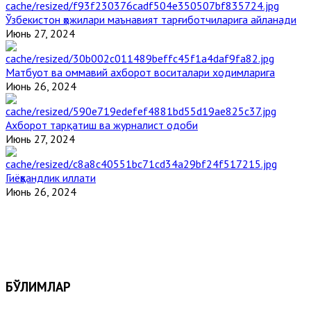
Ўзбекистон ҳожилари маънавият тарғиботчиларига айланади
Июнь 27, 2024
Матбуот ва оммавий ахборот воситалари ходимларига
Июнь 26, 2024
Ахборот тарқатиш ва журналист одоби
Июнь 27, 2024
Гиёҳвандлик иллати
Июнь 26, 2024
БЎЛИМЛАР