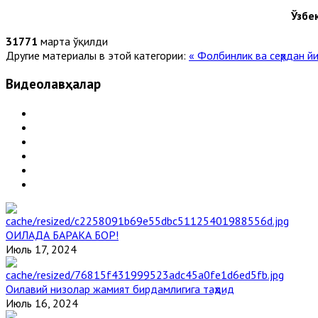
Ўзбе
31771
марта ўқилди
Другие материалы в этой категории:
« Фолбинлик ва сеҳрдан й
Видеолавҳалар
ОИЛАДА БАРАКА БОР!
Июль 17, 2024
Оилавий низолар жамият бирдамлигига таҳдид
Июль 16, 2024