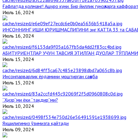
Ғафлатда қолманг! Ашуро куни. Бир йиллик гуноҳларга каффорат
Июль 16, 2024
ИНСОННИНГ ИШИ ЮРИШМАСЛИГИНИ энг КАТТА 33 та САБА
Июль 16, 2024
АБИТУРИЕНТЛАР УЧУН ТАВСИЯ ЭТИЛГАН ДУОЛАР ТЎПЛАМИ
Июль 15, 2024
Инсонпарварлик ёрдамини уюштирган саҳоба
Июль 15, 2024
“Ҳизр”ми ёки “тақдир”ми?
Июль 10, 2024
Яхшилигимиз ўзимизга қайтади
Июль 09, 2024