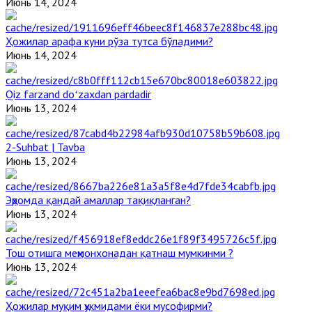
Июнь 14, 2024
Ҳожилар арафа куни рўза тутса бўладими?
Июнь 14, 2024
Qiz farzand doʻzaxdan pardadir
Июнь 13, 2024
2-Suhbat | Tavba
Июнь 13, 2024
Эҳромда қандай амаллар тақиқланган?
Июнь 13, 2024
Тош отишга меҳмонхонадан қатнаш мумкинми ?
Июнь 13, 2024
Ҳожилар муқим ҳукмидами ёки мусофирми?