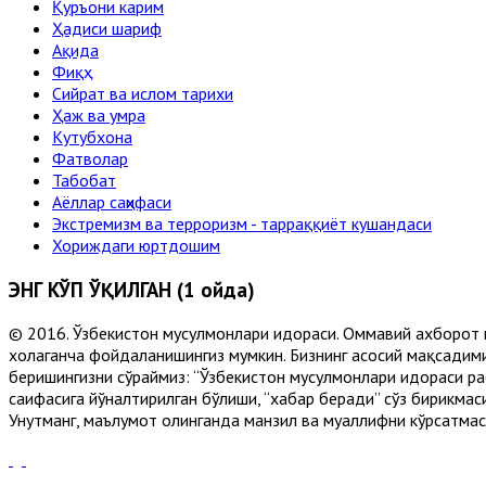
Қуръони карим
Ҳадиси шариф
Ақида
Фиқҳ
Сийрат ва ислом тарихи
Ҳаж ва умра
Кутубхона
Фатволар
Табобат
Аёллар саҳифаси
Экстремизм ва терроризм - тарраққиёт кушандаси
Хориждаги юртдошим
ЭНГ КЎП ЎҚИЛГАН (1 ойда)
© 2016. Ўзбекистон мусулмонлари идораси. Оммавий ахборот 
хоҳлаганча фойдаланишингиз мумкин. Бизнинг асосий мақсадими
беришингизни сўраймиз: “Ўзбекистон мусулмонлари идораси рас
саҳифасига йўналтирилган бўлиши, “хабар беради” сўз бирикмас
Унутманг, маълумот олинганда манзил ва муаллифни кўрсатмасл