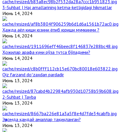
3-Suhbat | Haj amallarining ketma-ketligidagi hikmatlar
Июнь 14, 2024
Ҳажда аёл киши юзини ёпиб юриши мумкинми ?
Июнь 14, 2024
Ҳожилар арафа куни рўза тутса бўладими?
Июнь 14, 2024
Qiz farzand doʻzaxdan pardadir
Июнь 13, 2024
2-Suhbat | Tavba
Июнь 13, 2024
Эҳромда қандай амаллар тақиқланган?
Июнь 13, 2024