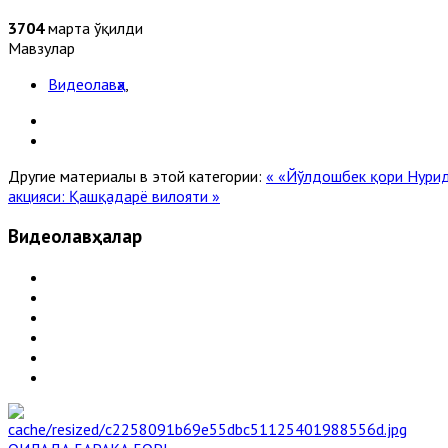
3704
марта ўқилди
Мавзулар
Видеолавҳа
,
Другие материалы в этой категории:
« «Йўлдошбек қори Нури
акцияси: Қашқадарё вилояти »
Видеолавҳалар