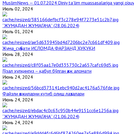
MuslimNews — 01.07.2024 Diniy ta’lim muassasalariga yangi o‘qu
Июль 02, 2024
“ЖУМАДАН ЖУМАГАЧА” (28.06.2024)
Июль 01, 2024
Жума_суҳбати ИСЛОМДА ФАРЗАНД ҲУҚУҚИ
Июнь 28, 2024
Гўзал хулқингиз – қабул бўлган ҳаж аломати
Июнь 24, 2024
Файзли ҳожиларни кутиб олиш лаҳзалари
Июнь 24, 2024
“ЖУМАДАН ЖУМАГАЧА” (21.06.2024)
Июнь 24, 2024