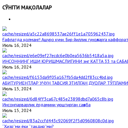
СЎНГГИ МАҚОЛАЛАР
Ғафлатда қолманг! Ашуро куни. Бир йиллик гуноҳларга каффорат
Июль 16, 2024
ИНСОННИНГ ИШИ ЮРИШМАСЛИГИНИ энг КАТТА 33 та САБА
Июль 16, 2024
АБИТУРИЕНТЛАР УЧУН ТАВСИЯ ЭТИЛГАН ДУОЛАР ТЎПЛАМИ
Июль 15, 2024
Инсонпарварлик ёрдамини уюштирган саҳоба
Июль 15, 2024
“Ҳизр”ми ёки “тақдир”ми?