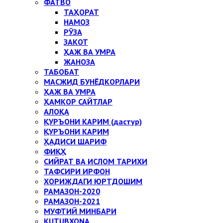
ФАТВО
ТАҲОРАТ
НАМОЗ
РЎЗА
ЗАКОТ
ҲАЖ ВА УМРА
ЖАНОЗА
ТАБОБАТ
МАСЖИД БУНЁДКОРЛАРИ
ҲАЖ ВА УМРА
ҲАМКОР САЙТЛАР
АЛОҚА
ҚУРЪОНИ КАРИМ (дастур)
ҚУРЪОНИ КАРИМ
ҲАДИСИ ШАРИФ
ФИҚҲ
СИЙРАТ ВА ИСЛОМ ТАРИХИ
ТАФСИРИ ИРФОН
ХОРИЖДАГИ ЮРТДОШИМ
РАМАЗОН-2020
РАМАЗОН-2021
МУФТИЙ МИНБАРИ
KUTUBXONA