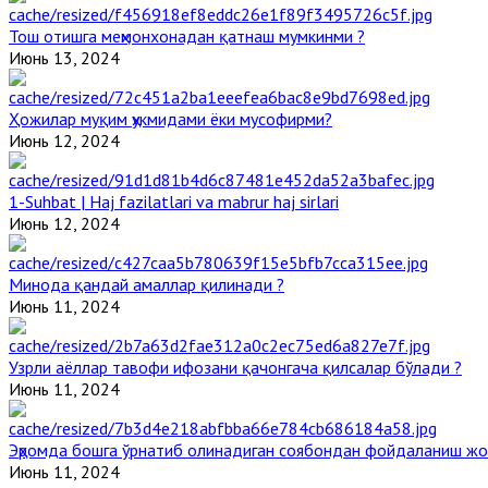
Тош отишга меҳмонхонадан қатнаш мумкинми ?
Июнь 13, 2024
Ҳожилар муқим ҳукмидами ёки мусофирми?
Июнь 12, 2024
1-Suhbat | Haj fazilatlari va mabrur haj sirlari
Июнь 12, 2024
Минода қандай амаллар қилинади ?
Июнь 11, 2024
Узрли аёллар тавофи ифозани қачонгача қилсалар бўлади ?
Июнь 11, 2024
Эҳромда бошга ўрнатиб олинадиган соябондан фойдаланиш жо
Июнь 11, 2024