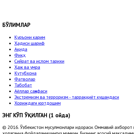
БЎЛИМЛАР
Қуръони карим
Ҳадиси шариф
Ақида
Фиқҳ
Сийрат ва ислом тарихи
Ҳаж ва умра
Кутубхона
Фатволар
Табобат
Аёллар саҳифаси
Экстремизм ва терроризм - тарраққиёт кушандаси
Хориждаги юртдошим
ЭНГ КЎП ЎҚИЛГАН (1 ойда)
© 2016. Ўзбекистон мусулмонлари идораси. Оммавий ахборот 
хоҳлаганча фойдаланишингиз мумкин. Бизнинг асосий мақсадими