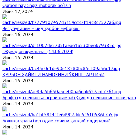
Qurbon hayitingiz muborak bo`lsin
Июнь 17, 2024
Энг улуғ айём – ийд қурбон муборак!
Июнь 16, 2024
“Жумадан жумагача” (14.06.2024)
Июнь 15, 2024
ҚУРБОН ҲАЙИТИ НАМОЗИНИ ЎҚИШ ТАРТИБИ
Июнь 15, 2024
Арафотда пешин ва асрни жамлаб ўқишда пешиннинг икки рака
Июнь 14, 2024
Бошида яраси бор одам сочини қандай олдиради?
Июнь 14, 2024