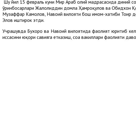
Шу йил 15 февраль куни Мир Араб олий мадрасасида диний соҳ
ўринбосарлари Жалолиддин домла Ҳамроқулов ва Обидхон Қо
Музаффар Камолов, Навоий вилояти бош имом-хатиби Тоҳир д
Элов иштирок этди.
Учрашувда Бухоро ва Навоий вилоятида фаолият юритиб кела
ҳиссасини юқори савияга етказиш, соҳа вакиллари фаолияти д