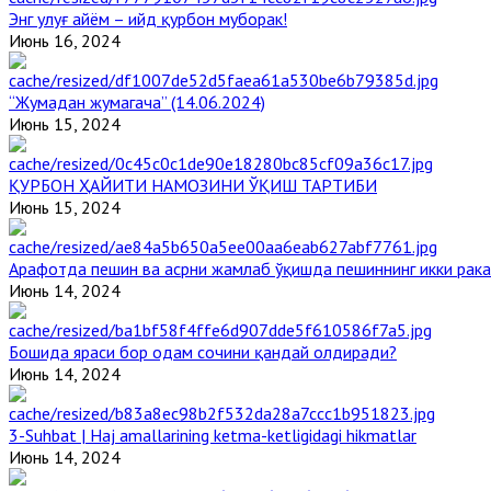
Энг улуғ айём – ийд қурбон муборак!
Июнь 16, 2024
“Жумадан жумагача” (14.06.2024)
Июнь 15, 2024
ҚУРБОН ҲАЙИТИ НАМОЗИНИ ЎҚИШ ТАРТИБИ
Июнь 15, 2024
Арафотда пешин ва асрни жамлаб ўқишда пешиннинг икки рака
Июнь 14, 2024
Бошида яраси бор одам сочини қандай олдиради?
Июнь 14, 2024
3-Suhbat | Haj amallarining ketma-ketligidagi hikmatlar
Июнь 14, 2024