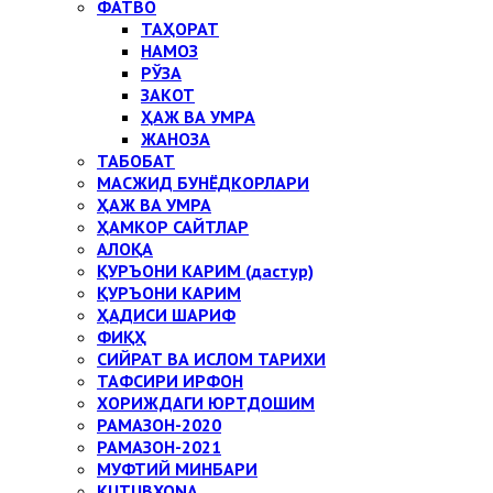
ФАТВО
ТАҲОРАТ
НАМОЗ
РЎЗА
ЗАКОТ
ҲАЖ ВА УМРА
ЖАНОЗА
ТАБОБАТ
МАСЖИД БУНЁДКОРЛАРИ
ҲАЖ ВА УМРА
ҲАМКОР САЙТЛАР
АЛОҚА
ҚУРЪОНИ КАРИМ (дастур)
ҚУРЪОНИ КАРИМ
ҲАДИСИ ШАРИФ
ФИҚҲ
СИЙРАТ ВА ИСЛОМ ТАРИХИ
ТАФСИРИ ИРФОН
ХОРИЖДАГИ ЮРТДОШИМ
РАМАЗОН-2020
РАМАЗОН-2021
МУФТИЙ МИНБАРИ
KUTUBXONA