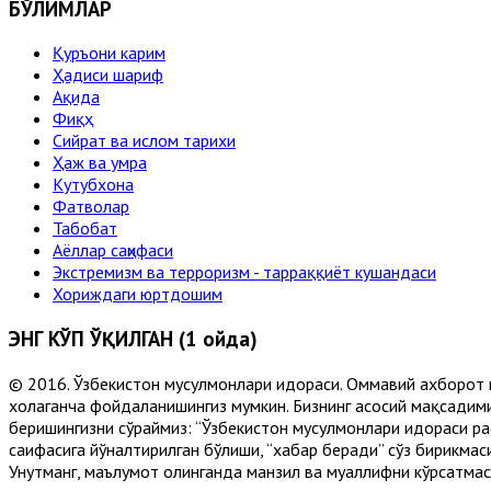
БЎЛИМЛАР
Қуръони карим
Ҳадиси шариф
Ақида
Фиқҳ
Сийрат ва ислом тарихи
Ҳаж ва умра
Кутубхона
Фатволар
Табобат
Аёллар саҳифаси
Экстремизм ва терроризм - тарраққиёт кушандаси
Хориждаги юртдошим
ЭНГ КЎП ЎҚИЛГАН (1 ойда)
© 2016. Ўзбекистон мусулмонлари идораси. Оммавий ахборот 
хоҳлаганча фойдаланишингиз мумкин. Бизнинг асосий мақсадими
беришингизни сўраймиз: “Ўзбекистон мусулмонлари идораси рас
саҳифасига йўналтирилган бўлиши, “хабар беради” сўз бирикмас
Унутманг, маълумот олинганда манзил ва муаллифни кўрсатмасл