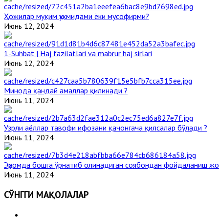
Ҳожилар муқим ҳукмидами ёки мусофирми?
Июнь 12, 2024
1-Suhbat | Haj fazilatlari va mabrur haj sirlari
Июнь 12, 2024
Минода қандай амаллар қилинади ?
Июнь 11, 2024
Узрли аёллар тавофи ифозани қачонгача қилсалар бўлади ?
Июнь 11, 2024
Эҳромда бошга ўрнатиб олинадиган соябондан фойдаланиш жо
Июнь 11, 2024
СЎНГГИ МАҚОЛАЛАР