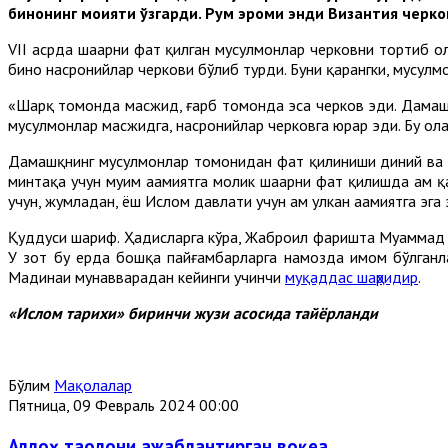
бинонинг моҳияти ўзгарди. Рум эҳроми энди Византия черк
VII асрда шаҳарни фатҳ қилган мусулмонлар черковни тортиб 
бино насронийлар черкови бўлиб турди. Буни қарангки, мусулм
«Шарқ томонда масжид, ғарб томонда эса черков эди. Дамашқ 
мусулмонлар масжидга, насронийлар черковга юрар эди. Бу ҳол
Дамашқнинг мусулмонлар томонидан фатҳ қилиниши диний ва мад
минтақа учун муҳим аҳамиятга молик шаҳарни фатҳ қилишда ҳам 
учун, жумладан, ёш Ислом давлати учун ҳам улкан аҳамиятга эга 
Қуддуси шариф. Ҳадисларга кўра, Жаброил фаришта Муҳаммад со
У зот бу ерда бошқа пайғамбарларга намозда имом бўлганлар
Мадинаи мунавварадан кейинги учинчи
муқаддас шаҳридир
.
«Ислом тарихи» биринчи жузи асосида тайёрланди
Бўлим
Мақолалар
Пятница, 09 Февраль 2024 00:00
Аллоҳ таолони ажаблантирган воқеа