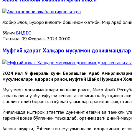
Жобир Элов, Бухоро вилояти бош имом-хатиби, Мир Араб оли
Бўлим
ВИДЕО
Пятница, 09 Февраль 2024 00:00
Муфтий ҳазрат Халқаро мусулмон донишмандлар к
2024 йил 9 февраль куни Бирлашган Араб Амирликлари
мусулмонлари идораси раиси, муфтий Шайх Нуриддин Холи
Мусулмон донишмандлари кенгаши раиси, Миср Араб Респуб
ҳазратларини ушбу нуфузли кенгаш аъзолигига қабул қилиш ҳақ
фаолият олиб бораётган кўплаб уламолар орасидан фақатгина 
Йиғилишда иштирок этаётган дунёнинг етакчи ва таниқли у
тарихий воқеа бўлганини таъкидлаб, юртимиздаги диний-маъри
Аллоҳга шукрки, Ўзбекистон мусулмонлари идорасининг ис