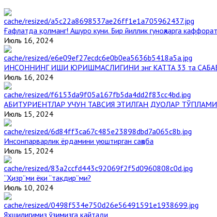
Ғафлатда қолманг! Ашуро куни. Бир йиллик гуноҳларга каффорат
Июль 16, 2024
ИНСОННИНГ ИШИ ЮРИШМАСЛИГИНИ энг КАТТА 33 та САБА
Июль 16, 2024
АБИТУРИЕНТЛАР УЧУН ТАВСИЯ ЭТИЛГАН ДУОЛАР ТЎПЛАМИ
Июль 15, 2024
Инсонпарварлик ёрдамини уюштирган саҳоба
Июль 15, 2024
“Ҳизр”ми ёки “тақдир”ми?
Июль 10, 2024
Яхшилигимиз ўзимизга қайтади