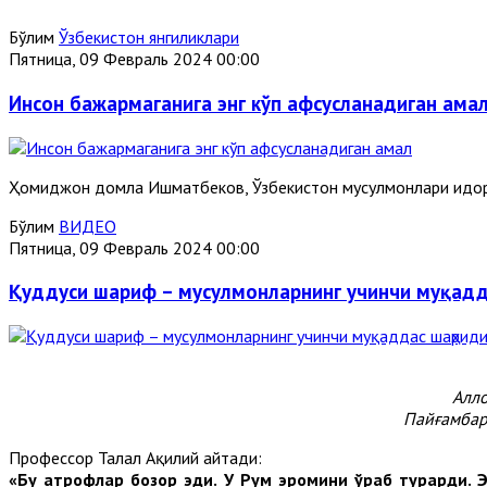
Бўлим
Ўзбекистон янгиликлари
Пятница, 09 Февраль 2024 00:00
Инсон бажармаганига энг кўп афсусланадиган ама
Ҳомиджон домла Ишматбеков, Ўзбекистон мусулмонлари идор
Бўлим
ВИДЕО
Пятница, 09 Февраль 2024 00:00
Қуддуси шариф – мусулмонларнинг учинчи муқад
Алло
Пайғамбар
Профессор Талал Ақилий айтади:
«Бу атрофлар бозор эди. У Рум эҳромини ўраб турарди. 