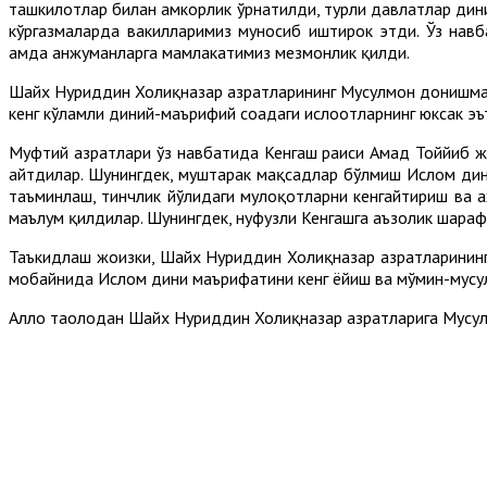
ташкилотлар билан ҳамкорлик ўрнатилди, турли давлатлар ди
кўргазмаларда вакилларимиз муносиб иштирок этди. Ўз нав
ҳамда анжуманларга мамлакатимиз мезмонлик қилди.
Шайх Нуриддин Холиқназар ҳазратларининг Мусулмон донишман
кенг кўламли диний-маърифий соҳадаги ислоҳотларнинг юксак э
Муфтий ҳазратлари ўз навбатида Кенгаш раиси Аҳмад Тоййиб 
айтдилар. Шунингдек, муштарак мақсадлар бўлмиш Ислом дин
таъминлаш, тинчлик йўлидаги мулоқотларни кенгайтириш ва
маълум қилдилар. Шунингдек, нуфузли Кенгашга аъзолик шараф
Таъкидлаш жоизки, Шайх Нуриддин Холиқназар ҳазратларининг
мобайнида Ислом дини маърифатини кенг ёйиш ва мўмин-мусул
Аллоҳ таолодан Шайх Нуриддин Холиқназар ҳазратларига Мус