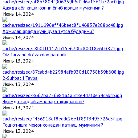
Ҳажда аёл киши юзини ёпиб юриши мумкинми ?
Июнь 14, 2024
Ҳожилар арафа куни рўза тутса бўладими?
Июнь 14, 2024
Qiz farzand doʻzaxdan pardadir
Июнь 13, 2024
2-Suhbat | Tavba
Июнь 13, 2024
Эҳромда қандай амаллар тақиқланган?
Июнь 13, 2024
Тош отишга меҳмонхонадан қатнаш мумкинми ?
Июнь 13, 2024