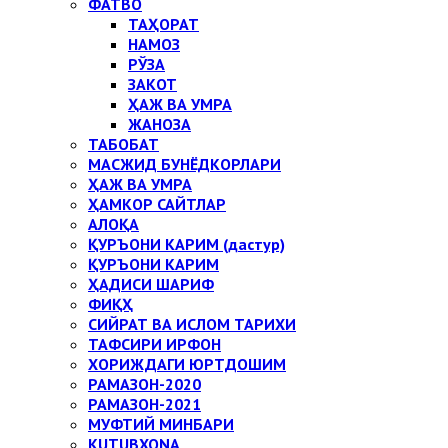
ФАТВО
ТАҲОРАТ
НАМОЗ
РЎЗА
ЗАКОТ
ҲАЖ ВА УМРА
ЖАНОЗА
ТАБОБАТ
МАСЖИД БУНЁДКОРЛАРИ
ҲАЖ ВА УМРА
ҲАМКОР САЙТЛАР
АЛОҚА
ҚУРЪОНИ КАРИМ (дастур)
ҚУРЪОНИ КАРИМ
ҲАДИСИ ШАРИФ
ФИҚҲ
СИЙРАТ ВА ИСЛОМ ТАРИХИ
ТАФСИРИ ИРФОН
ХОРИЖДАГИ ЮРТДОШИМ
РАМАЗОН-2020
РАМАЗОН-2021
МУФТИЙ МИНБАРИ
KUTUBXONA