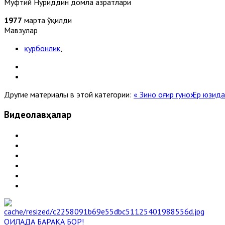
Муфтий Нуриддин домла ҳазратлари
1977
марта ўқилди
Мавзулар
қурбонлик
,
Другие материалы в этой категории:
« Зино оғир гуноҳ
Ер юзида
Видеолавҳалар
ОИЛАДА БАРАКА БОР!