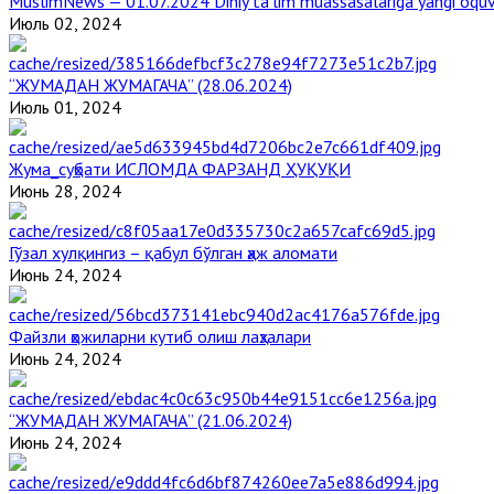
MuslimNews — 01.07.2024 Diniy ta’lim muassasalariga yangi o‘qu
Июль 02, 2024
“ЖУМАДАН ЖУМАГАЧА” (28.06.2024)
Июль 01, 2024
Жума_суҳбати ИСЛОМДА ФАРЗАНД ҲУҚУҚИ
Июнь 28, 2024
Гўзал хулқингиз – қабул бўлган ҳаж аломати
Июнь 24, 2024
Файзли ҳожиларни кутиб олиш лаҳзалари
Июнь 24, 2024
“ЖУМАДАН ЖУМАГАЧА” (21.06.2024)
Июнь 24, 2024