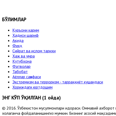
БЎЛИМЛАР
Қуръони карим
Ҳадиси шариф
Ақида
Фиқҳ
Сийрат ва ислом тарихи
Ҳаж ва умра
Кутубхона
Фатволар
Табобат
Аёллар саҳифаси
Экстремизм ва терроризм - тарраққиёт кушандаси
Хориждаги юртдошим
ЭНГ КЎП ЎҚИЛГАН (1 ойда)
© 2016. Ўзбекистон мусулмонлари идораси. Оммавий ахборот 
хоҳлаганча фойдаланишингиз мумкин. Бизнинг асосий мақсадими