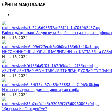
СЎНГГИ МАҚОЛАЛАР
Ғафлатда қолманг! Ашуро куни. Бир йиллик гуноҳларга каффорат
Июль 16, 2024
ИНСОННИНГ ИШИ ЮРИШМАСЛИГИНИ энг КАТТА 33 та САБА
Июль 16, 2024
АБИТУРИЕНТЛАР УЧУН ТАВСИЯ ЭТИЛГАН ДУОЛАР ТЎПЛАМИ
Июль 15, 2024
Инсонпарварлик ёрдамини уюштирган саҳоба
Июль 15, 2024
“Ҳизр”ми ёки “тақдир”ми?