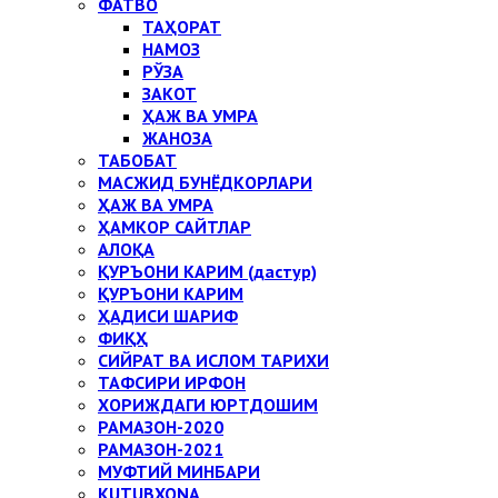
ФАТВО
ТАҲОРАТ
НАМОЗ
РЎЗА
ЗАКОТ
ҲАЖ ВА УМРА
ЖАНОЗА
ТАБОБАТ
МАСЖИД БУНЁДКОРЛАРИ
ҲАЖ ВА УМРА
ҲАМКОР САЙТЛАР
АЛОҚА
ҚУРЪОНИ КАРИМ (дастур)
ҚУРЪОНИ КАРИМ
ҲАДИСИ ШАРИФ
ФИҚҲ
СИЙРАТ ВА ИСЛОМ ТАРИХИ
ТАФСИРИ ИРФОН
ХОРИЖДАГИ ЮРТДОШИМ
РАМАЗОН-2020
РАМАЗОН-2021
МУФТИЙ МИНБАРИ
KUTUBXONA