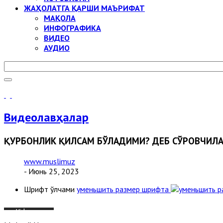
ЖАҲОЛАТГА ҚАРШИ МАЪРИФАТ
МАҚОЛА
ИНФОГРАФИКА
ВИДЕО
АУДИО
Видеолавҳалар
ҚУРБОНЛИК ҚИЛСАМ БЎЛАДИМИ? ДЕБ СЎРОВЧИЛА
www.muslimuz
- Июнь 25, 2023
Шрифт ўлчами
уменьшить размер шрифта