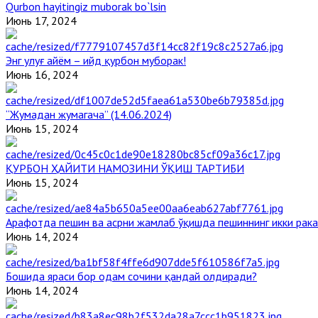
Qurbon hayitingiz muborak bo`lsin
Июнь 17, 2024
Энг улуғ айём – ийд қурбон муборак!
Июнь 16, 2024
“Жумадан жумагача” (14.06.2024)
Июнь 15, 2024
ҚУРБОН ҲАЙИТИ НАМОЗИНИ ЎҚИШ ТАРТИБИ
Июнь 15, 2024
Арафотда пешин ва асрни жамлаб ўқишда пешиннинг икки рака
Июнь 14, 2024
Бошида яраси бор одам сочини қандай олдиради?
Июнь 14, 2024