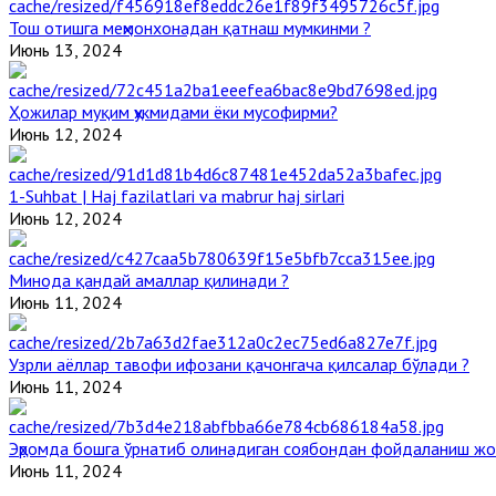
Тош отишга меҳмонхонадан қатнаш мумкинми ?
Июнь 13, 2024
Ҳожилар муқим ҳукмидами ёки мусофирми?
Июнь 12, 2024
1-Suhbat | Haj fazilatlari va mabrur haj sirlari
Июнь 12, 2024
Минода қандай амаллар қилинади ?
Июнь 11, 2024
Узрли аёллар тавофи ифозани қачонгача қилсалар бўлади ?
Июнь 11, 2024
Эҳромда бошга ўрнатиб олинадиган соябондан фойдаланиш жо
Июнь 11, 2024