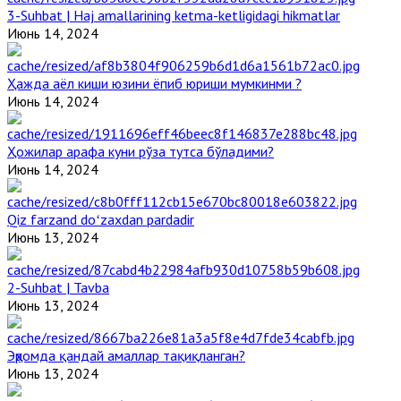
3-Suhbat | Haj amallarining ketma-ketligidagi hikmatlar
Июнь 14, 2024
Ҳажда аёл киши юзини ёпиб юриши мумкинми ?
Июнь 14, 2024
Ҳожилар арафа куни рўза тутса бўладими?
Июнь 14, 2024
Qiz farzand doʻzaxdan pardadir
Июнь 13, 2024
2-Suhbat | Tavba
Июнь 13, 2024
Эҳромда қандай амаллар тақиқланган?
Июнь 13, 2024