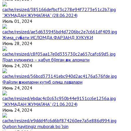
“ЖУМАДАН ЖУМАГАЧА” (28.06.2024)
Июль 01, 2024
Жума_суҳбати ИСЛОМДА ФАРЗАНД ҲУҚУҚИ
Июнь 28, 2024
Гўзал хулқингиз – қабул бўлган ҳаж аломати
Июнь 24, 2024
Файзли ҳожиларни кутиб олиш лаҳзалари
Июнь 24, 2024
“ЖУМАДАН ЖУМАГАЧА” (21.06.2024)
Июнь 24, 2024
Qurbon hayitingiz muborak bo`lsin