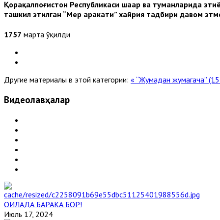
Қорақалпоғистон Республикаси шаҳар ва туманларида эҳт
ташкил этилган “Меҳр ҳаракати” хайрия тадбири давом этм
1757
марта ўқилди
Другие материалы в этой категории:
« “Жумадан жумагача” (1
Видеолавҳалар
ОИЛАДА БАРАКА БОР!
Июль 17, 2024