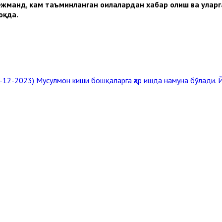
иёжманд, кам таъминланган оилалардан хабар олиш ва улар
оқда.
5-12-2023)
Мусулмон киши бошқаларга ҳар ишда намуна бўлади. Йў