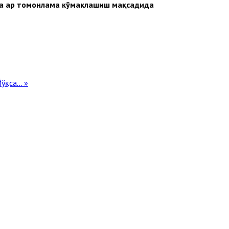
га ҳар томонлама кўмаклашиш мақсадида
қса... »