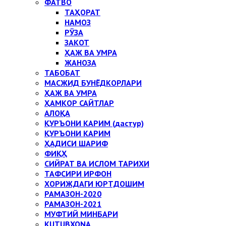
ФАТВО
ТАҲОРАТ
НАМОЗ
РЎЗА
ЗАКОТ
ҲАЖ ВА УМРА
ЖАНОЗА
ТАБОБАТ
МАСЖИД БУНЁДКОРЛАРИ
ҲАЖ ВА УМРА
ҲАМКОР САЙТЛАР
АЛОҚА
ҚУРЪОНИ КАРИМ (дастур)
ҚУРЪОНИ КАРИМ
ҲАДИСИ ШАРИФ
ФИҚҲ
СИЙРАТ ВА ИСЛОМ ТАРИХИ
ТАФСИРИ ИРФОН
ХОРИЖДАГИ ЮРТДОШИМ
РАМАЗОН-2020
РАМАЗОН-2021
МУФТИЙ МИНБАРИ
KUTUBXONA