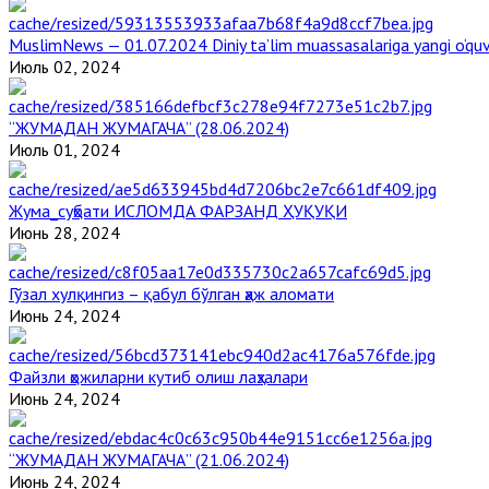
MuslimNews — 01.07.2024 Diniy ta’lim muassasalariga yangi o‘qu
Июль 02, 2024
“ЖУМАДАН ЖУМАГАЧА” (28.06.2024)
Июль 01, 2024
Жума_суҳбати ИСЛОМДА ФАРЗАНД ҲУҚУҚИ
Июнь 28, 2024
Гўзал хулқингиз – қабул бўлган ҳаж аломати
Июнь 24, 2024
Файзли ҳожиларни кутиб олиш лаҳзалари
Июнь 24, 2024
“ЖУМАДАН ЖУМАГАЧА” (21.06.2024)
Июнь 24, 2024