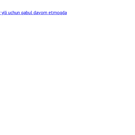
v yili uchun qabul davom etmoqda