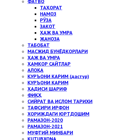
ФАТВО
ТАҲОРАТ
НАМОЗ
РЎЗА
ЗАКОТ
ҲАЖ ВА УМРА
ЖАНОЗА
ТАБОБАТ
МАСЖИД БУНЁДКОРЛАРИ
ҲАЖ ВА УМРА
ҲАМКОР САЙТЛАР
АЛОҚА
ҚУРЪОНИ КАРИМ (дастур)
ҚУРЪОНИ КАРИМ
ҲАДИСИ ШАРИФ
ФИҚҲ
СИЙРАТ ВА ИСЛОМ ТАРИХИ
ТАФСИРИ ИРФОН
ХОРИЖДАГИ ЮРТДОШИМ
РАМАЗОН-2020
РАМАЗОН-2021
МУФТИЙ МИНБАРИ
KUTUBXONA