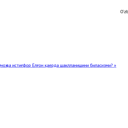
O‘z
Гуноҳ ва истиғфор
Ёлғон қаерда шаклланишини биласизми? »