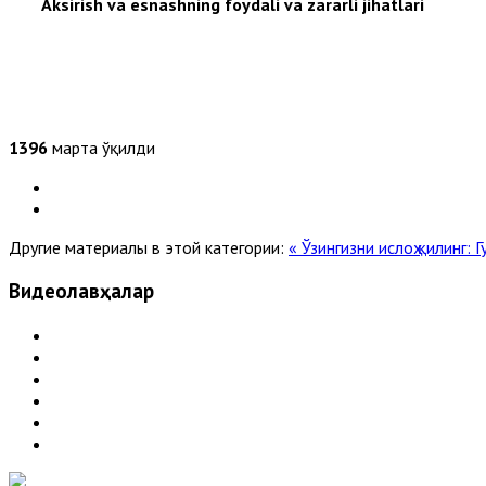
Aksirish va esnashning foydali va zararli jihatlari
1396
марта ўқилди
Другие материалы в этой категории:
« Ўзингизни ислоҳ қилинг: 
Видеолавҳалар