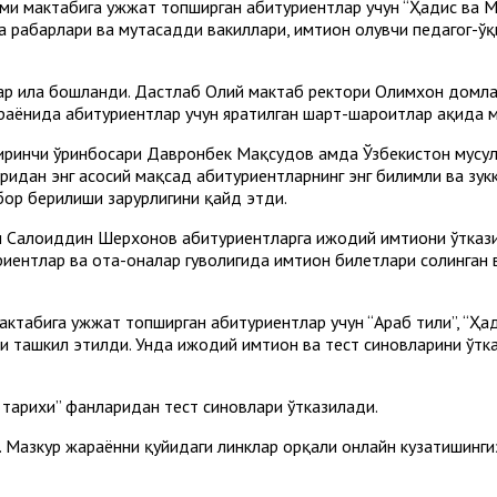
и мактабига ҳужжат топширган абитуриентлар учун “Ҳадис ва Му
 раҳбарлари ва мутасадди вакиллари, имтиҳон олувчи педагог-ў
лар ила бошланди. Дастлаб Олий мактаб ректори Олимхон домл
араёнида абитуриентлар учун яратилган шарт-шароитлар ҳақида 
биринчи ўринбосари Давронбек Мақсудов ҳамда Ўзбекистон мусу
дан энг асосий мақсад абитуриентларнинг энг билимли ва зукк
бор берилиши зарурлигини қайд этди.
 Салоҳиддин Шерхонов абитуриентларга ижодий имтиҳони ўтказ
иентлар ва ота-оналар гувоҳлигида имтиҳон билетлари солинган в
табига ҳужжат топширган абитуриентлар учун “Араб тили”, “Ҳади
и ташкил этилди. Унда ижодий имтиҳон ва тест синовларини ўт
н тарихи” фанларидан тест синовлари ўтказилади.
 Мазкур жараённи қуйидаги линклар орқали онлайн кузатишинги