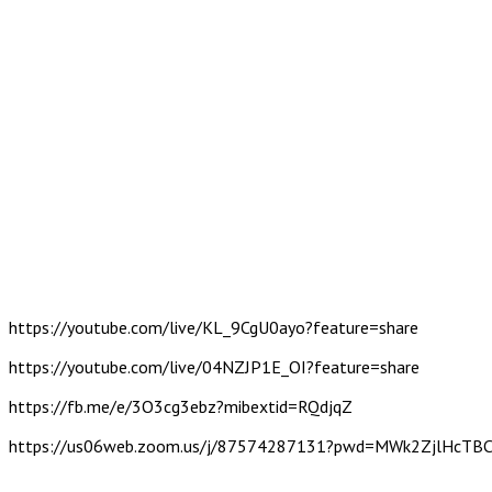
https://youtube.com/live/KL_9CgU0ayo?feature=share
https://youtube.com/live/04NZJP1E_OI?feature=share
https://fb.me/e/3O3cg3ebz?mibextid=RQdjqZ
https://us06web.zoom.us/j/87574287131?pwd=MWk2ZjlHcT