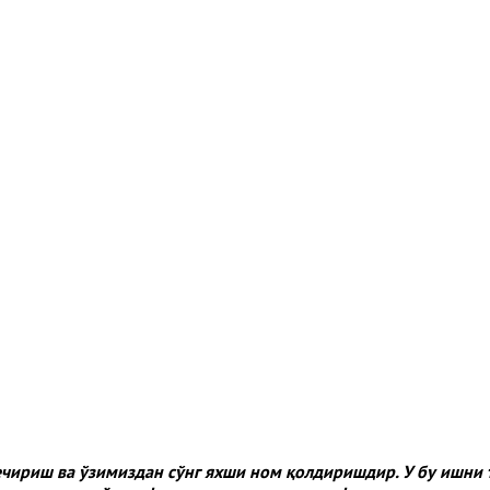
кечириш ва ўзимиздан сўнг яхши ном қолдиришдир. У бу ишн