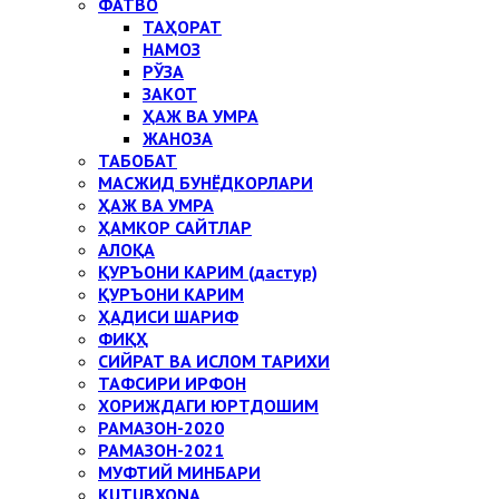
ФАТВО
ТАҲОРАТ
НАМОЗ
РЎЗА
ЗАКОТ
ҲАЖ ВА УМРА
ЖАНОЗА
ТАБОБАТ
МАСЖИД БУНЁДКОРЛАРИ
ҲАЖ ВА УМРА
ҲАМКОР САЙТЛАР
АЛОҚА
ҚУРЪОНИ КАРИМ (дастур)
ҚУРЪОНИ КАРИМ
ҲАДИСИ ШАРИФ
ФИҚҲ
СИЙРАТ ВА ИСЛОМ ТАРИХИ
ТАФСИРИ ИРФОН
ХОРИЖДАГИ ЮРТДОШИМ
РАМАЗОН-2020
РАМАЗОН-2021
МУФТИЙ МИНБАРИ
KUTUBXONA