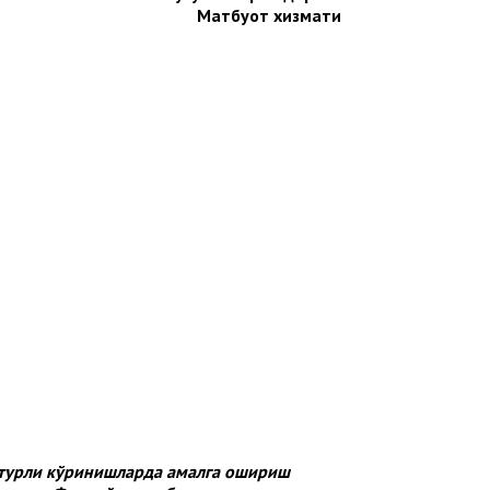
Матбуот хизмати
и турли кўринишларда амалга ошириш