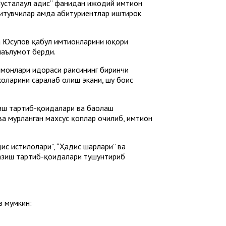
сталаҳул ҳадис” фанидан ижодий имтиҳон
қитувчилар ҳамда абитуриентлар иштирок
а Юсупов қабул имтиҳонларини юқори
маълумот берди.
лмонлари идораси раисининг биринчи
оларини саралаб олиш экани, шу боис
иш тартиб-қоидалари ва баҳолаш
а муҳрланган махсус қоплар очилиб, имтиҳон
с истилоҳлари”, “Ҳадис шарҳлари” ва
казиш тартиб-қоидалари тушунтириб
з мумкин: