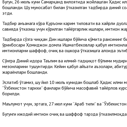
Бугун, 26 июль куни Самарқанд вилоятида жойлашган Ҳадис илм
бошланди. Шу муносабат билан ўтказилган тадбирда диний соҳа
этди.
Тадбир анъанага кўра Қуръони карим тиловати ва хайрли дуо
савияда ўтказиш учун кўрилган тайёргарлик ишлари, имтиҳон ж
Тадбирда сўзга чиққан Дин ишлари бўйича қўмита раисининг 
ўринбосари Ҳомиджон домла Ишматбековлар қабул имтиҳонлари
имтиҳонларни шаффоф, очиқ ва ошкора ўтказишга алоҳида эъти
Сўнгра Диний идора Таълим ва илмий-тадқиқот бўлими мудири
мезонларини тушунтирди. Кейин қабул ҳайъати аъзолари, абитур
жараёнлари бошланди.
Эслатиб ўтамиз, шу йил 10 июль кунидан бошлаб Ҳадис илми мак
“Ўзбекистон тарихи” фанлари бўйича масофавий тайёрлов курс
борилди.
Маълумот учун, эртага, 27 июл куни “Араб тили” ва “Ўзбекисто
Бугунги ижодий имтиҳон очиқ ва шаффоф тарзда ўтказилмоқда.