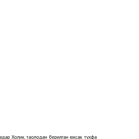
а қадар Холиқ таолодан берилган юксак тухфа