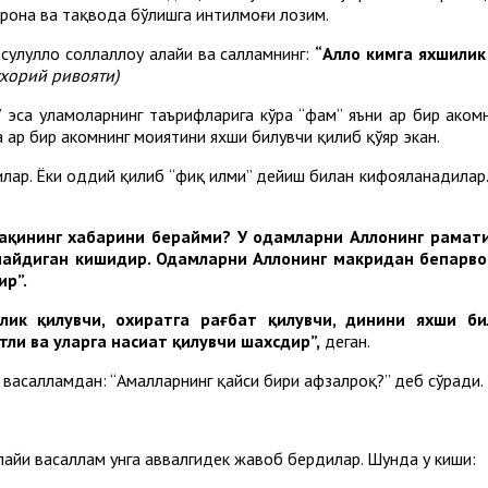
рона ва тақвода бўлишга интилмоғи лозим.
улуллоҳ соллаллоҳу алайҳи ва салламнинг:
“Аллоҳ кимга яхшили
хорий ривояти)
” эса уламоларнинг таърифларига кўра “фаҳм” яъни ҳар бир аҳко
ҳар бир аҳкомнинг моҳиятини яхши билувчи қилиб қўяр экан.
лар. Ёки оддий қилиб “фиқҳ илми” дейиш билан кифояланадилар.
фақиҳнинг хабарини берайми? У одамларни Аллоҳнинг раҳма
рмайдиган кишидир. Одамларни Аллоҳнинг макридан бепарв
ир”.
длик қилувчи, охиратга рағбат қилувчи, динини яхши б
и ва уларга насиҳат қилувчи шахсдир”,
деган.
 васалламдан: “Амалларнинг қайси бири афзалроқ?” деб сўради. Р
алайҳи васаллам унга аввалгидек жавоб бердилар. Шунда у киши: