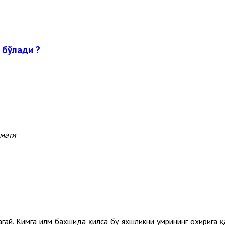
 бўлади ?
змати
ермагай. Кимга илм бахшида қилса бу яхшликни умрининг охириг