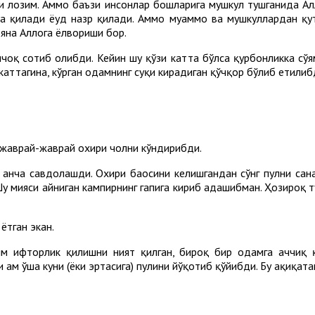
и лозим. Аммо баъзи инсонлар бошларига мушкул тушганида Ал
 қилади ёҳуд назр қилади. Аммо муаммо ва мушкуллардан қут
яна Аллоҳга ёлвориши бор.
чоқ сотиб олибди. Кейин шу қўзи катта бўлса қурбонликка сў
аттагина, кўрган одамнинг суқи кирадиган қўчқор бўлиб етилиб
а жаврай-жаврай охири чолни кўндирибди.
анча савдолашди. Охири баҳосини келишгандан сўнг пулни сана
“Шу мияси айниган кампирнинг гапига кириб адашибман. Ҳозироқ 
ётган экан.
м ифторлик қилишни ният қилган, бироқ бир одамга аччиқ 
 ҳам ўша куни (ёки эртасига) пулини йўқотиб қўйибди. Бу ҳақиқатан