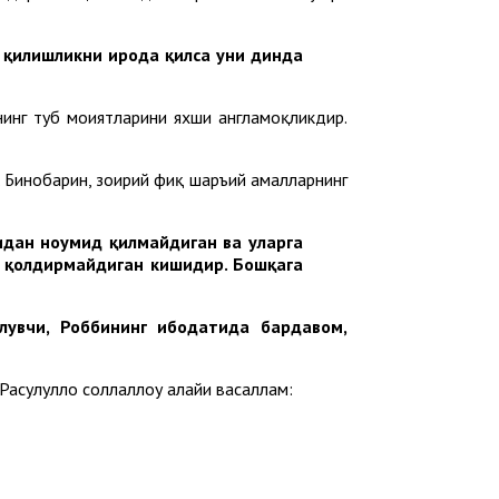
к қилишликни ирода қилса уни динда
мнинг туб моҳиятларини яхши англамоқликдир.
 Бинобарин, зоҳирий фиқҳ шаръий амалларнинг
тидан ноумид қилмайдиган ва уларга
о қолдирмайдиган кишидир. Бошқага
илувчи, Роббининг ибодатида бардавом,
асулуллоҳ соллаллоҳу алайҳи васаллам: