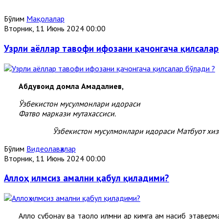
Бўлим
Мақолалар
Вторник, 11 Июнь 2024 00:00
Узрли аёллар тавофи ифозани қачонгача қилсалар
Абдувоҳид домла Аҳмадалиев,
Ўзбекистон мусулмонлари идораси
Фатво маркази мутахассиси.
Ўзбекистон мусулмонлари идораси Матбуот хи
Бўлим
Видеолавҳалар
Вторник, 11 Июнь 2024 00:00
Аллоҳ илмсиз амални қабул қиладими?
Аллоҳ субҳонаҳу ва таоло илмни ҳар кимга ҳам насиб этав