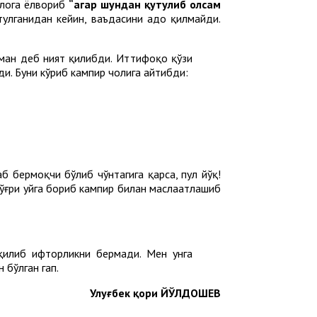
лоҳга ёлвориб
“агар шундан қутулиб олсам
улганидан кейин, ваъдасини адо қилмайди.
яман деб ният қилибди. Иттифоқо қўзи
ди. Буни кўриб кампир чолига айтибди:
б бермоқчи бўлиб чўнтагига қарса, пул йўқ!
тўғри уйга бориб кампир билан маслаҳатлашиб
қилиб ифторликни бермади. Мен унга
 бўлган гап.
Улуғбек қори ЙЎЛДОШЕВ