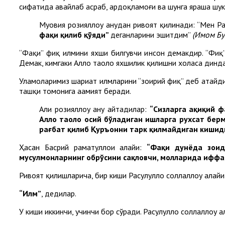
сифатида авайлаб асраб, ардоқламоғи ва шунга яраша шук
Муовия розияллоҳу анҳудан ривоят қилинади: “Мен Рас
фақиҳ қилиб қўяди”
деганларини эшитдим”
(Имом Бу
“Фақиҳ” фиқҳ илмини яхши билгувчи инсон демакдир. “Фиқҳ
Демак, кимгаки Аллоҳ таоло яхшилик қилишни хоҳласа динда 
Уламоларимиз шариат илмларини “зоҳирий фиқҳ” деб атайди
ташқи томонига аҳамият беради.
Али розияллоҳу анҳу айтадилар:
“Сизларга ҳақиқий 
Аллоҳ таоло осий бўладиган ишларга рухсат бе
рағбат қилиб Қуръонни тарк қилмайдиган кишид
Ҳасан Басрий раҳматуллоҳи алайҳи:
“Фақиҳ дунёда зоҳи
мусулмонларнинг обрўсини сақловчи, молларида иффатл
Ривоят қилишларича, бир киши Расулуллоҳ соллаллоҳу алайҳи
“Илм”
, дедилар.
У киши иккинчи, учинчи бор сўради. Расулуллоҳ соллаллоҳу 