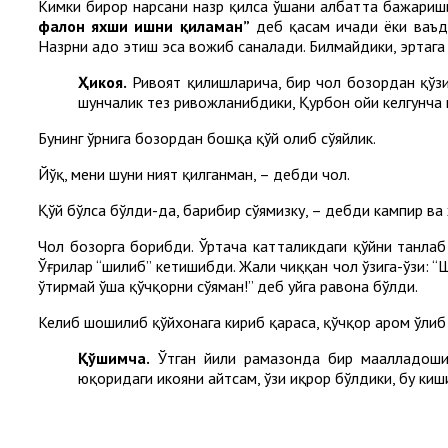
Кимки бирор нарсани назр қилса ўшани албатта бажариш
фалон яхши ишни қиламан”
деб қасам ичади ёки ваъда
Назрни адо этиш эса вожиб саналади. Билмайдики, эртага 
Ҳикоя.
Ривоят қилишларича, бир чол бозордан қўзи
шунчалик тез ривожланибдики, Қурбон ойи келгунча к
Бунинг ўрнига бозордан бошқа қўй олиб сўяйлик.
Йўқ, мени шуни ният қилганман, – дебди чол.
Қўй бўлса бўлди-да, барибир сўямизку, – дебди кампир в
Чол бозорга борибди. Ўртача катталикдаги қўйни танлаб 
Ўғрилар “шилиб” кетишибди. Жаҳли чиққан чол ўзига-ўзи: 
ўтирмай ўша қўчқорни сўяман!” деб уйга равона бўлди.
Келиб шошилиб қўйхонага кириб қараса, қўчқор ҳаром ўлиб 
Қўшимча.
Ўтган йили рамазонда бир маҳалладоши
юқоридаги ҳикояни айтсам, ўзи иқрор бўлдики, бу киши