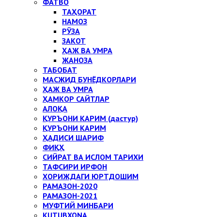
ФАТВО
ТАҲОРАТ
НАМОЗ
РЎЗА
ЗАКОТ
ҲАЖ ВА УМРА
ЖАНОЗА
ТАБОБАТ
МАСЖИД БУНЁДКОРЛАРИ
ҲАЖ ВА УМРА
ҲАМКОР САЙТЛАР
АЛОҚА
ҚУРЪОНИ КАРИМ (дастур)
ҚУРЪОНИ КАРИМ
ҲАДИСИ ШАРИФ
ФИҚҲ
СИЙРАТ ВА ИСЛОМ ТАРИХИ
ТАФСИРИ ИРФОН
ХОРИЖДАГИ ЮРТДОШИМ
РАМАЗОН-2020
РАМАЗОН-2021
МУФТИЙ МИНБАРИ
KUTUBXONA