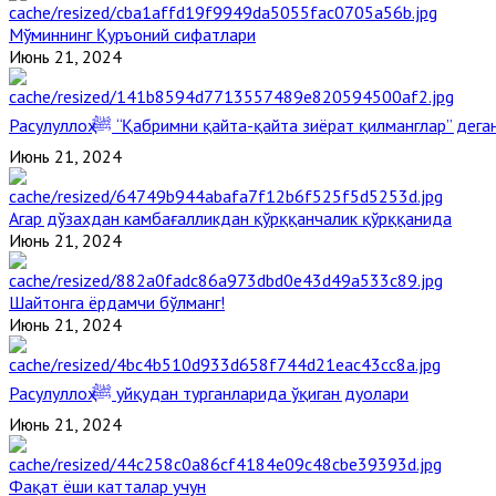
Мўминнинг Қуръоний сифатлари
Июнь 21, 2024
Расулуллоҳ ﷺ “Қабримни қайта-қайта зиёрат қилманглар” де
Июнь 21, 2024
Агар дўзахдан камбағалликдан қўрққанчалик қўрққанида
Июнь 21, 2024
Шайтонга ёрдамчи бўлманг!
Июнь 21, 2024
Расулуллоҳ ﷺ уйқудан турганларида ўқиган дуолари
Июнь 21, 2024
Фақат ёши катталар учун