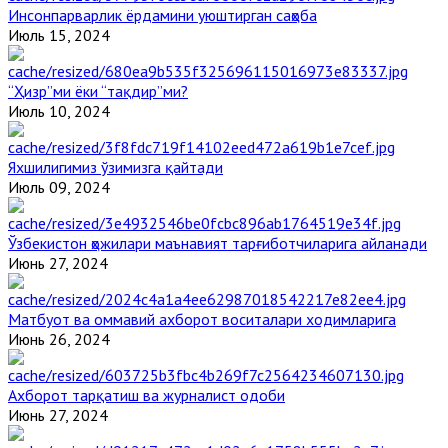
Инсонпарварлик ёрдамини уюштирган саҳоба
Июль 15, 2024
“Ҳизр”ми ёки “тақдир”ми?
Июль 10, 2024
Яхшилигимиз ўзимизга қайтади
Июль 09, 2024
Ўзбекистон ҳожилари маънавият тарғиботчиларига айланади
Июнь 27, 2024
Матбуот ва оммавий ахборот воситалари ходимларига
Июнь 26, 2024
Ахборот тарқатиш ва журналист одоби
Июнь 27, 2024