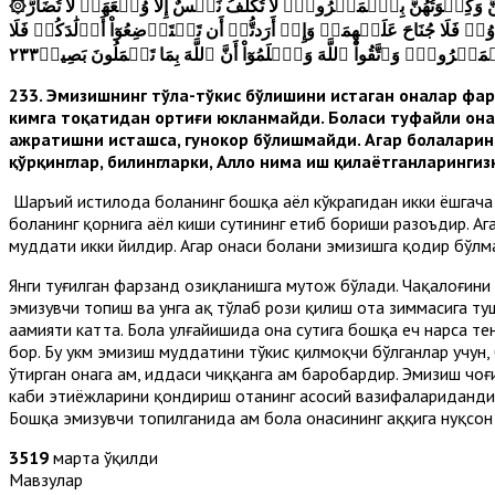
۞وَٱلۡوَٰلِدَٰتُ يُرۡضِعۡنَ أَوۡلَٰدَهُنَّ حَوۡلَيۡنِ كَامِلَيۡنِۖ لِمَنۡ أَرَادَ أَن يُتِمَّ ٱلرَّضَاعَةَۚ وَعَلَى ٱلۡمَوۡلُودِ لَهُۥ رِزۡقُهُنَّ وَكِسۡوَتُهُنَّ بِٱلۡمَعۡرُوفِۚ لَا تُكَلَّفُ نَفۡسٌ إِلَّا وُسۡعَهَاۚ لَا تُضَآرَّ
رٖ فَلَا جُنَاحَ عَلَيۡهِمَاۗ وَإِنۡ أَرَدتُّمۡ أَن تَسۡتَرۡضِعُوٓاْ أَوۡلَٰدَكُمۡ فَلَا
َعۡرُوفِۗ وَٱتَّقُواْ ٱللَّهَ وَٱعۡلَمُوٓاْ أَنَّ ٱللَّهَ بِمَا تَعۡمَلُونَ بَصِيرٞ٢٣٣
233. Эмизишнинг тўла-тўкис бўлишини истаган оналар фа
кимга тоқатидан ортиғи юкланмайди. Боласи туфайли она ҳ
ажратишни исташса, гуноҳкор бўлишмайди. Агар болаларинг
қўрқинглар, билингларки, Аллоҳ нима иш қилаётганларинги
Шаръий истилоҳда боланинг бошқа аёл кўкрагидан икки ёшгача 
боланинг қорнига аёл киши сутининг етиб бориши разоъдир. Ага
муддати икки йилдир. Агар онаси болани эмизишга қодир бўлм
Янги туғилган фарзанд озиқланишга муҳтож бўлади. Чақалоғини
эмизувчи топиш ва унга ҳақ тўлаб рози қилиш ота зиммасига туш
аҳамияти катта. Бола улғайишида она сутига бошқа ҳеч нарса т
бор. Бу ҳукм эмизиш муддатини тўкис қилмоқчи бўлганлар учун, 
ўтирган онага ҳам, иддаси чиққанга ҳам баробардир. Эмизиш чо
каби эҳтиёжларини қондириш отанинг асосий вазифаларидандир.
Бошқа эмизувчи топилганида ҳам бола онасининг ҳаққига нуқсо
3519
марта ўқилди
Мавзулар