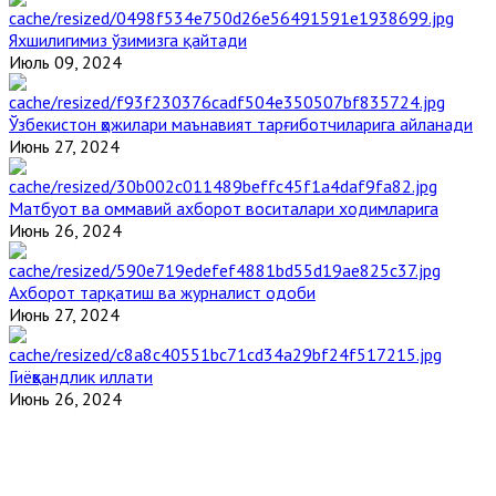
Яхшилигимиз ўзимизга қайтади
Июль 09, 2024
Ўзбекистон ҳожилари маънавият тарғиботчиларига айланади
Июнь 27, 2024
Матбуот ва оммавий ахборот воситалари ходимларига
Июнь 26, 2024
Ахборот тарқатиш ва журналист одоби
Июнь 27, 2024
Гиёҳвандлик иллати
Июнь 26, 2024