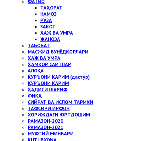
ФАТВО
ТАҲОРАТ
НАМОЗ
РЎЗА
ЗАКОТ
ҲАЖ ВА УМРА
ЖАНОЗА
ТАБОБАТ
МАСЖИД БУНЁДКОРЛАРИ
ҲАЖ ВА УМРА
ҲАМКОР САЙТЛАР
АЛОҚА
ҚУРЪОНИ КАРИМ (дастур)
ҚУРЪОНИ КАРИМ
ҲАДИСИ ШАРИФ
ФИҚҲ
СИЙРАТ ВА ИСЛОМ ТАРИХИ
ТАФСИРИ ИРФОН
ХОРИЖДАГИ ЮРТДОШИМ
РАМАЗОН-2020
РАМАЗОН-2021
МУФТИЙ МИНБАРИ
KUTUBXONA