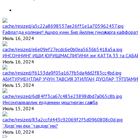
Ғафлатда қолманг! Ашуро куни. Бир йиллик гуноҳларга каффорат
Июль 16, 2024
ИНСОННИНГ ИШИ ЮРИШМАСЛИГИНИ энг КАТТА 33 та САБА
Июль 16, 2024
АБИТУРИЕНТЛАР УЧУН ТАВСИЯ ЭТИЛГАН ДУОЛАР ТЎПЛАМИ
Июль 15, 2024
Инсонпарварлик ёрдамини уюштирган саҳоба
Июль 15, 2024
“Ҳизр”ми ёки “тақдир”ми?
Июль 10, 2024