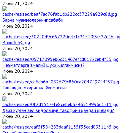
Июнь 21, 2024
Барча муаммоларнинг сабаби
Июнь 20, 2024
Вожиб бўлди
Июнь 20, 2024
Неъматларга амалий шукр қилганмисиз?
Июнь 20, 2024
Ташаҳҳудни охиригача ўқимаслик
Июнь 20, 2024
Ҳайз кўрган аёл видолашув тавофини қандай қилади?
Июнь 20, 2024
Сунъий ипакли кийим кийиш