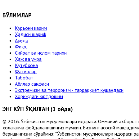
БЎЛИМЛАР
Қуръони карим
Ҳадиси шариф
Ақида
Фиқҳ
Сийрат ва ислом тарихи
Ҳаж ва умра
Кутубхона
Фатволар
Табобат
Аёллар саҳифаси
Экстремизм ва терроризм - тарраққиёт кушандаси
Хориждаги юртдошим
ЭНГ КЎП ЎҚИЛГАН (1 ойда)
© 2016. Ўзбекистон мусулмонлари идораси. Оммавий ахборот 
хоҳлаганча фойдаланишингиз мумкин. Бизнинг асосий мақсадими
беришингизни сўраймиз: “Ўзбекистон мусулмонлари идораси рас