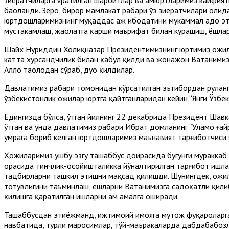
баҳоланди. Зеро, бирор мамлакат раҳбари ўз зиёратчилари ҳол
юртдошларимизнинг муқаддас ҳаж ибодатини мукаммал адо этиб
мустаҳкамлаш, жаҳолатга қарши маърифат билан курашиш, ёшла
Шайх Нуриддин Холиқназар Президентимизнинг юртимиз ҳожил
катта хурсандчилик билан қабул қилди ва жонажон Ватанимиз
Аллоҳ таолодан сўраб, дуо қилдилар.
Давлатимиз раҳбари томонидан кўрсатилган эътибордан руҳлан
ўзбекистонлик ҳожилар юртга қайтганларидан кейин “Янги Ўзбе
Ёдингизда бўлса, ўтган йилнинг 22 декабрида Президент Шав
ўтган ва унда давлатимиз раҳбари Ибрат домланинг “Уламо ғайра
умрага бориб келган юртдошларимиз маънавият тарғиботчиси 
Ҳожиларимиз ушбу эзгу ташаббус доирасида бугунги мураккаб
орасида тинчлик-осойишталикка йўналтирилган тарғибот ишлар
тадбирларни ташкил этишни мақсад қилишди. Шунингдек, ҳожил
тотувлигини таъминлаш, ёшларни Ватанимизга садоқатли қилиб
қилишга қаратилган ишларни ҳам амалга оширади.
Ташаббусдан эҳтиёжманд, ижтимоий ҳимояга муҳтож фуқароларга
навбатида, турли маросимлар, тўй-маъракаларда дабдабабозли