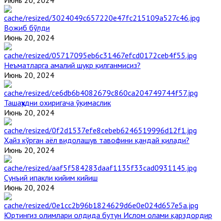
Вожиб бўлди
Июнь 20, 2024
Неъматларга амалий шукр қилганмисиз?
Июнь 20, 2024
Ташаҳҳудни охиригача ўқимаслик
Июнь 20, 2024
Ҳайз кўрган аёл видолашув тавофини қандай қилади?
Июнь 20, 2024
Сунъий ипакли кийим кийиш
Июнь 20, 2024
Юртингиз олимлари олдида бутун Ислом олами қарздордир