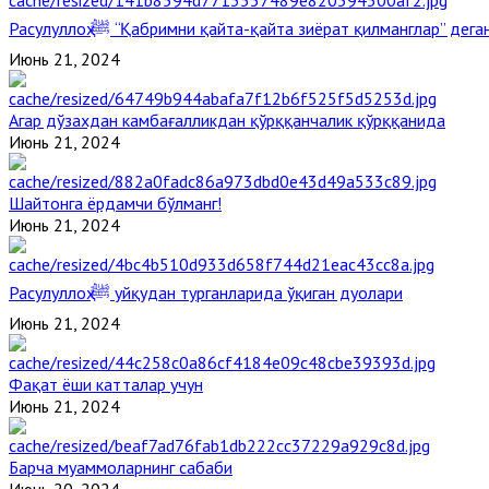
Расулуллоҳ ﷺ “Қабримни қайта-қайта зиёрат қилманглар” де
Июнь 21, 2024
Агар дўзахдан камбағалликдан қўрққанчалик қўрққанида
Июнь 21, 2024
Шайтонга ёрдамчи бўлманг!
Июнь 21, 2024
Расулуллоҳ ﷺ уйқудан турганларида ўқиган дуолари
Июнь 21, 2024
Фақат ёши катталар учун
Июнь 21, 2024
Барча муаммоларнинг сабаби
Июнь 20, 2024