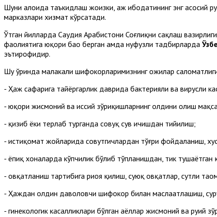
Шуни алоҳида таъкидлаш жоизки, ҳаж ибодатининг энг асосий
марказлари хизмат кўрсатади.
Ўтган йилларда Саудия Арабистони Соғлиқни сақлаш вазирлиги
фаолиятига юқори баҳо берган ҳамда нуфузли тадбирларда
Ўзб
эътирофидир.
Шу ўринда малакали шифокорларимизнинг ҳожилар саломатлиги
- Ҳаж сафарига тайёргарлик даврида бактерияли ва вирусли к
- юқори жисмоний ва ҳиссий зўриқишларнинг олдини олиш мақс
- қизиб ёки терлаб турганда совуқ сув ичишдан тийилиш;
- истиқомат жойларида совутгичлардан тўғри фойдаланиш, хусу
- ёпиқ хоналарда кўпчилик бўлиб тўпланишдан, тик тушаётган
- овқатланиш тартибига риоя қилиш, суюқ овқатлар, сутли тао
- Ҳаждан олдин даволовчи шифокор билан маслаҳатлашиш, сур
- гинекологик касалликлари бўлган аёллар жисмоний ва руҳий з