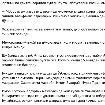
юртимизга қайтганларидан сўнг ушбу ташаббусларни қатъий ам
— Муборак ҳаж зиёрати давомида мусулмон кишига суннат, фар
галдаги вазифамиз одамларни яхшиликка чақириш, ёмонликдан
бўлади.
Ҳожиларимиз тинчлик ва ҳамжиҳатлик тилаб, дуо қилганлари б
тинчлик ортидан.
Меҳмонхона, кўча-кўй ва дўконларда турли миллат вакиллари б
яширишмайди.
Шу ўринда эслатиб ўтиш керакки, мустақилликнинг дастлабки
бармоқ билан саноқли бўлган эса, бугунги кунда 15 мингдан з
амалларини бажарди.
Бундан ташқари, қисқа муддатда Ўзбекистонда диний-маърифи
ўрганиш ва оммалаштириш мақсадида илмий тадқиқот марказл
мадрасаси, Ҳадис илми мактаби, Имом Бухорий, Имом Термиз
Имом Бухорий ёдгорлик мажмуасида кенг кўламли таъмирлаш в
ёшларимиз орасида кенг ўрганиш ҳамда тарғиб қилишга эътибор
Бу, айниқса, ҳозирги таҳликали даврда, дунёда турли кучлар д