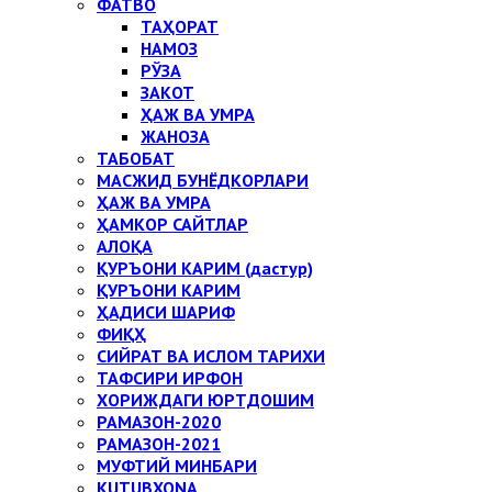
ФАТВО
ТАҲОРАТ
НАМОЗ
РЎЗА
ЗАКОТ
ҲАЖ ВА УМРА
ЖАНОЗА
ТАБОБАТ
МАСЖИД БУНЁДКОРЛАРИ
ҲАЖ ВА УМРА
ҲАМКОР САЙТЛАР
АЛОҚА
ҚУРЪОНИ КАРИМ (дастур)
ҚУРЪОНИ КАРИМ
ҲАДИСИ ШАРИФ
ФИҚҲ
СИЙРАТ ВА ИСЛОМ ТАРИХИ
ТАФСИРИ ИРФОН
ХОРИЖДАГИ ЮРТДОШИМ
РАМАЗОН-2020
РАМАЗОН-2021
МУФТИЙ МИНБАРИ
KUTUBXONA