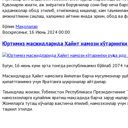
Қувонарли жиҳати, ҳаж зиёратига борувчилар сони бир неча бар
қадамжолар обод этилиб, эҳтиёжманд кишилар, кам таъминланг
ҳамжиҳатликни сақлаш, халқимиз ҳаётини янада эркин, обод ва 
Бўлим
Мақолалар
Воскресенье, 16 Июнь 2024 00:00
Юртимиз масжидларида Ҳайит намози кўтарингки
Бугун, 16 июнь куни эрта тонгда республикамиз бўйлаб 2074 
Масжидларда Ҳайит намозига йиғилган барча мусулмонлар ушб
қилаётганимиз учун Яратганга шукроналар айтдилар.
Таъкидлаш жоизки, Ўзбекистон Республикаси Президентининг “
намозхонларга қулайлик яратиш мақсадида барча зарур ишлар 
Жомеларга туташ кўчалар вақтинча ёпилиб, намозхонлар учун
ташкил этилди.