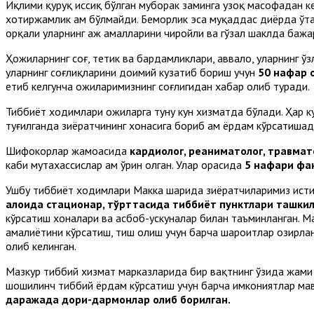
Иқлими қуруқ иссиқ бўлган муборак заминга узоқ масофадан кел
хотиржамлик ҳам бўлмайди. Беморлик эса муқаддас диёрда ўта
орқали уларнинг ҳаж амалларини чиройли ва гўзал шаклда баж
Ҳожиларнинг соғ, тетик ва бардамликлари, аввало, уларнинг ў
уларнинг соғлиқларини доимий кузатиб бориш учун
50 нафар 
етиб келгунча ҳожиларимизнинг соғлигидан хабар олиб туради.
Тиббиёт ходимлари ҳожиларга туну кун хизматда бўлади. Ҳар ку
туғилганда зиёратчининг хонасига бориб ҳам ёрдам кўрсатиша
Шифокорлар жамоасида
кардиолог, реаниматолог, травмато
каби мутахассислар ҳам ўрин олган. Улар орасида
5 нафари фан
Ушбу тиббиёт ходимлари Макка шаҳрида зиёратчиларимиз ист
алоҳида стационар, тўрттасида тиббиёт пунктлари ташкил
кўрсатиш хоналари ва асбоб-ускуналар билан таъминланган. М
амалиётини кўрсатиш, тиш олиш учун барча шароитлар ҳозирланг
олиб келинган.
Мазкур тиббий хизмат марказларида бир вақтнинг ўзида жам
шошилинч тиббий ёрдам кўрсатиш учун барча имкониятлар мав
даражада дори-дармонлар олиб борилган.