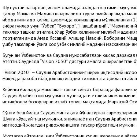
Шу нуқтаи назардан, ислом оламида азалдан юртимиз мусулмон
қадар Макка ва Мадина шаҳарларида турли ҳомийлар ҳамда маҳа
ибодатини адо қилиш давомида қолишларига мўлжалланган 27 
зиёратчилар учун “Ўзбек”, “Бухоро”, “Нақшбандий”, “Марғиноний
такялар ташкил этилган. Улар ўзбек халқининг миллий мадания
тортилган ҳамда Аҳмад Яссавий, Алишер Навоий, Бобораҳим Маш
ушбу такяларни ўзига хос ўзбек миллий маданий масканлари ҳа
Бугун ҳам Ўзбекистон ва Саудия муносабатлари юксак даражад
этяпти. Саудияда “Vision 2030” дастури амалга оширилаётган б
“Vision 2030” — Саудия Арабистонининг йирик иқтисодий ислоҳ
миқёсда рақобатбардош иқтисодий тизимга эга давлатга айл
Кейинги йилларда мамлакат ташқи сиёсат борасида фаоллик кўр
Саудия Арабистони мусулмон дунёсидаги етакчилик мақомини м
истиқболли бозорларни излаб топиш мақсадида Марказий Оси
Сўнгги беш йилда Саудия минтақага йўналтирган сармояларининг
Шунга кўра, айтиш мумкинки, янгиланаётган Саудия Арабистонин
иқтисодий жиҳатдан ривожланишига таъсир кўрсатиши мумкин.
Мухтасар айтганда, янги Ўзбекистонни қуриш жараёнида ҳаётим