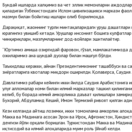
Бундай ишларда халқимиз ва чет эллик меҳмонларни аждодлари
қиладиган Ўзбекистондаги Ислом цивилизацияси маркази фаол 
мазмун билан бойитиш ишлари олиб борилмоқда.
Дарҳақиқат, жаҳоннинг турли минтақаларидаги уруш даҳшатлар
юрагингиз увишиб кетади. Урушлар инсоният бошига кулфатлар
чинқириқлари, мазлумларнинг дод-войлари эшитилаётир.
“Юртимиз ҳамиша ҳозиргидай фаровон, гўзал, мамлакатимизда д
ҳожиларимиз ана шундай дуолар билан машғул бўлди.
Таъкидлаш керакки, айнан Президентимизнинг ташаббуси ва саъ
зиёратларига квоталар миқдори оширилди. Қолаверса, Саудия
Давлатимиз раҳбари кейинги икки йилда Саудия Арабистонига
улуғ алломалар номи билан илмий марказлар ташкил қилинган
келиб, бу борада илмий ҳамкорликка даъват қилишлари замирид
Бухорий, Абдулҳамид Кеший, Имом Термизий ривоят қилган ҳади
Кези келганда айтиш лозимки, икки томонлама ҳамкорлик алоқал
Макка ва Мадинага асосан Эрон ва Ироқ, Афғонистон, Ҳиндистон
денгизи йўли орқали боришган. Туркистондан Макка ва Мадина
иқтисодий ва илмий алоқаларида муҳим роль ўйнаб келди.