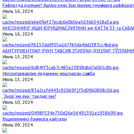
Ғафлатда қолманг! Ашуро куни. Бир йиллик гуноҳларга каффорат
Июль 16, 2024
ИНСОННИНГ ИШИ ЮРИШМАСЛИГИНИ энг КАТТА 33 та САБА
Июль 16, 2024
АБИТУРИЕНТЛАР УЧУН ТАВСИЯ ЭТИЛГАН ДУОЛАР ТЎПЛАМИ
Июль 15, 2024
Инсонпарварлик ёрдамини уюштирган саҳоба
Июль 15, 2024
“Ҳизр”ми ёки “тақдир”ми?
Июль 10, 2024
Яхшилигимиз ўзимизга қайтади
Июль 09, 2024