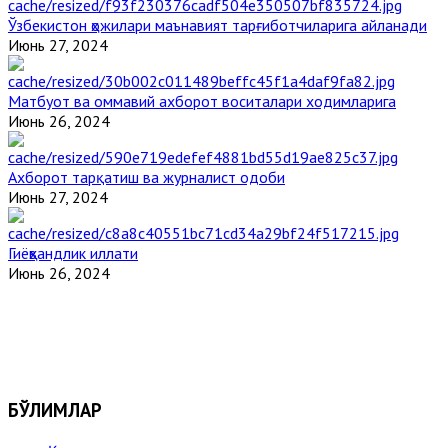
Ўзбекистон ҳожилари маънавият тарғиботчиларига айланади
Июнь 27, 2024
Матбуот ва оммавий ахборот воситалари ходимларига
Июнь 26, 2024
Ахборот тарқатиш ва журналист одоби
Июнь 27, 2024
Гиёҳвандлик иллати
Июнь 26, 2024
БЎЛИМЛАР