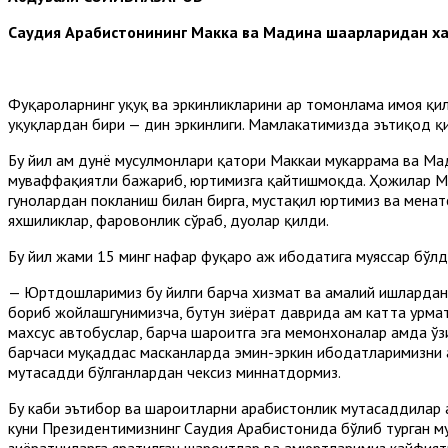
Саудия Арабистонининг Макка ва Мадина шаҳарларидан ха
Фуқароларнинг ҳуқуқ ва эркинликларини ҳар томонлама ҳимоя 
ҳуқуқлардан бири — дин эркинлиги. Мамлакатимизда эътиқод 
Бу йил ҳам дунё мусулмонлари қатори Маккаи мукаррама ва М
муваффақиятли бажариб, юртимизга қайтишмоқда. Ҳожилар М
гуноҳлардан покланиш билан бирга, мустақил юртимиз ва меҳна
яхшиликлар, фаровонлик сўраб, дуолар қилди.
Бу йил жами 15 минг нафар фуқаро ҳаж ибодатига муяссар бўлд
— Юртдошларимиз бу йилги барча хизмат ва амалий ишлардан 
бориб жойлашгунимизча, бутун зиёрат даврида ҳам катта ҳурмат
махсус автобуслар, барча шароитга эга меҳмонхоналар ҳамда ў
барчаси муқаддас масканларда эмин-эркин ибодатларимизни а
мутасадди бўлганлардан чексиз миннатдормиз.
Бу каби эътибор ва шароитларни арабистонлик мутасаддилар ҳа
куни Президентимизнинг Саудия Арабистонида бўлиб турган м
зиёратчиларга яратилган шароитлар ва ҳамюртларимиз кайфия