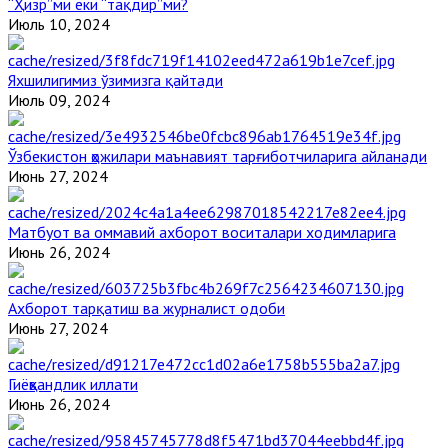
“Ҳизр”ми ёки “тақдир”ми?
Июль 10, 2024
Яхшилигимиз ўзимизга қайтади
Июль 09, 2024
Ўзбекистон ҳожилари маънавият тарғиботчиларига айланади
Июнь 27, 2024
Матбуот ва оммавий ахборот воситалари ходимларига
Июнь 26, 2024
Ахборот тарқатиш ва журналист одоби
Июнь 27, 2024
Гиёҳвандлик иллати
Июнь 26, 2024