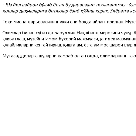
- Юз йил вайрон бўлиб ётган бу дарвозани тиклаганимиз - ўз
хонлар даҳмаларига битиклар ёзиб қўйиш керак. Зиёратга ке
Тоқи миёна дарвозасининг икки ёни боққа айлантирилган. Муз
Олимлар билан суҳбатда Баҳоуддин Нақшбанд меросини чуқур 
қувватлаш, музейни Имом Бухорий мажмуасидагидек мазмунан 
қулайликларни кенгайтириш, қишга ҳам, ёзга ҳам мос шароитлар
Мутасаддиларга шуларни қамраб олган ҳолда, олимларнинг та