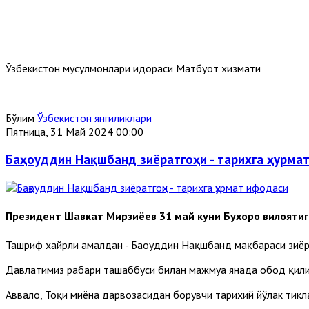
Ўзбекистон мусулмонлари идораси Матбуот хизмати
Бўлим
Ўзбекистон янгиликлари
Пятница, 31 Май 2024 00:00
Баҳоуддин Нақшбанд зиёратгоҳи - тарихга ҳурма
Президент Шавкат Мирзиёев 31 май куни Бухоро вилоятиг
Ташриф хайрли амалдан - Баҳоуддин Нақшбанд мақбараси зиёр
Давлатимиз раҳбари ташаббуси билан мажмуа янада обод қилин
Аввало, Тоқи миёна дарвозасидан борувчи тарихий йўлак тик