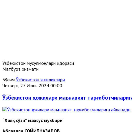
Ўзбекистон мусулмонлари идораси
Матбуот хизмати
Бўлим
Ўзбекистон янгиликлари
Четверг, 27 Июнь 2024 00:00
Ўзбекистон ҳожилари маънавият тарғиботчилариг
“Халқ сўзи” махсус мухбири
Абдували СОЙИБНАЗАРОВ