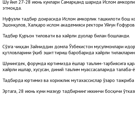
Шу йил 27-28 июнь кунлари Самарқанд шаҳрида Ислом ҳамкорл
этмоқда.
Нуфузли тадбир доирасида Ислом ҳамкорлик ташкилоти бош ко
Эшонқулов, Халқаро ислом академияси ректори Уйғун Ғофуров 
Тадбир Қуръон тиловати ва хайрли дуолар билан бошланди.
Сўзга чиққан Зайниддин домла Ўзбекистон мусулмонлари идор
қутловларини ўқиб эшиттириш баробарида хайрли тилакларин
Шунингдек, форумда юртимизда ёшлар таълим-тарбиясига қара
хайрли ишлар, хусусан, диний таълим муассасаларида талаба-
Тадбирда юртимиз ва хорижлик мутахассислар ўзаро тажриба
Эртага, 28 июнь куни мазкур тадбирнинг иккинчи босқичи ўтказ