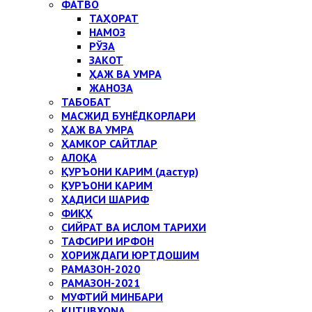
ФАТВО
ТАҲОРАТ
НАМОЗ
РЎЗА
ЗАКОТ
ҲАЖ ВА УМРА
ЖАНОЗА
ТАБОБАТ
МАСЖИД БУНЁДКОРЛАРИ
ҲАЖ ВА УМРА
ҲАМКОР САЙТЛАР
АЛОҚА
ҚУРЪОНИ КАРИМ (дастур)
ҚУРЪОНИ КАРИМ
ҲАДИСИ ШАРИФ
ФИҚҲ
СИЙРАТ ВА ИСЛОМ ТАРИХИ
ТАФСИРИ ИРФОН
ХОРИЖДАГИ ЮРТДОШИМ
РАМАЗОН-2020
РАМАЗОН-2021
МУФТИЙ МИНБАРИ
KUTUBXONA