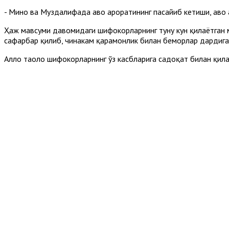
- Мино ва Муздалифада ҳаво ҳароратининг пасайиб кетиши, ҳаво
Ҳаж мавсуми давомидаги шифокорларнинг туну кун қилаётган м
сафарбар қилиб, чинакам қаҳрамонлик билан беморлар дардига
Аллоҳ таоло шифокорларнинг ўз касбларига садоқат билан қил