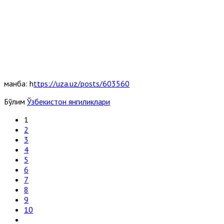
манба: h
ttps://uza.uz/posts/603560
Бўлим
Ўзбекистон янгиликлари
1
2
3
4
5
6
7
8
9
10