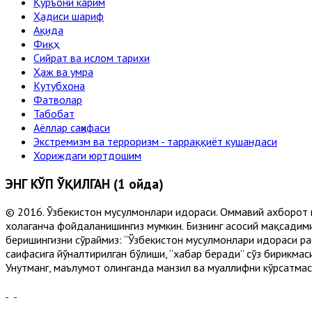
Қуръони карим
Ҳадиси шариф
Ақида
Фиқҳ
Сийрат ва ислом тарихи
Ҳаж ва умра
Кутубхона
Фатволар
Табобат
Аёллар саҳифаси
Экстремизм ва терроризм - тарраққиёт кушандаси
Хориждаги юртдошим
ЭНГ КЎП ЎҚИЛГАН (1 ойда)
© 2016. Ўзбекистон мусулмонлари идораси. Оммавий ахборот 
хоҳлаганча фойдаланишингиз мумкин. Бизнинг асосий мақсадими
беришингизни сўраймиз: “Ўзбекистон мусулмонлари идораси рас
саҳифасига йўналтирилган бўлиши, “хабар беради” сўз бирикмас
Унутманг, маълумот олинганда манзил ва муаллифни кўрсатмасл