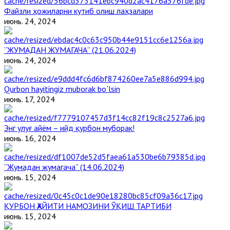
Файзли ҳожиларни кутиб олиш лаҳзалари
июнь. 24, 2024
“ЖУМАДАН ЖУМАГАЧА” (21.06.2024)
июнь. 24, 2024
Qurbon hayitingiz muborak bo`lsin
июнь. 17, 2024
Энг улуғ айём – ийд қурбон муборак!
июнь. 16, 2024
“Жумадан жумагача” (14.06.2024)
июнь. 15, 2024
ҚУРБОН ҲАЙИТИ НАМОЗИНИ ЎҚИШ ТАРТИБИ
июнь. 15, 2024