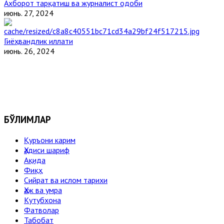
Ахборот тарқатиш ва журналист одоби
июнь. 27, 2024
Гиёҳвандлик иллати
июнь. 26, 2024
БЎЛИМЛАР
Қуръони карим
Ҳадиси шариф
Ақида
Фиқҳ
Сийрат ва ислом тарихи
Ҳаж ва умра
Кутубхона
Фатволар
Табобат