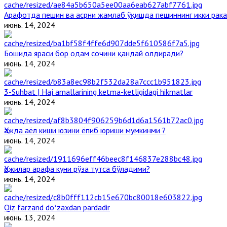
Арафотда пешин ва асрни жамлаб ўқишда пешиннинг икки рака
июнь. 14, 2024
Бошида яраси бор одам сочини қандай олдиради?
июнь. 14, 2024
3-Suhbat | Haj amallarining ketma-ketligidagi hikmatlar
июнь. 14, 2024
Ҳажда аёл киши юзини ёпиб юриши мумкинми ?
июнь. 14, 2024
Ҳожилар арафа куни рўза тутса бўладими?
июнь. 14, 2024
Qiz farzand doʻzaxdan pardadir
июнь. 13, 2024