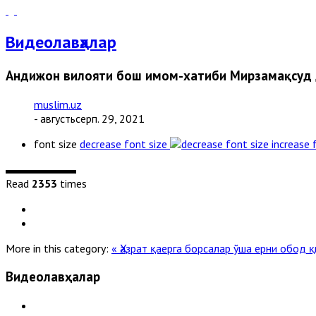
Видеолавҳалар
Андижон вилояти бош имом-хатиби Мирзамақсуд д
muslim.uz
- августьсерп. 29, 2021
font size
decrease font size
increase 
Read
2353
times
More in this category:
« Ҳазрат қаерга борсалар ўша ерни обод
Видеолавҳалар