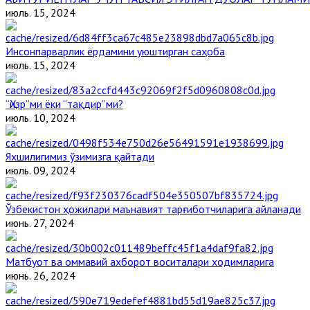
июль. 15, 2024
Инсонпарварлик ёрдамини уюштирган саҳоба
июль. 15, 2024
“Ҳизр”ми ёки “тақдир”ми?
июль. 10, 2024
Яхшилигимиз ўзимизга қайтади
июль. 09, 2024
Ўзбекистон ҳожилари маънавият тарғиботчиларига айланади
июнь. 27, 2024
Матбуот ва оммавий ахборот воситалари ходимларига
июнь. 26, 2024