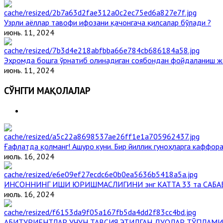
Узрли аёллар тавофи ифозани қачонгача қилсалар бўлади ?
июнь. 11, 2024
Эҳромда бошга ўрнатиб олинадиган соябондан фойдаланиш ж
июнь. 11, 2024
СЎНГГИ МАҚОЛАЛАР
Ғафлатда қолманг! Ашуро куни. Бир йиллик гуноҳларга каффора
июль. 16, 2024
ИНСОННИНГ ИШИ ЮРИШМАСЛИГИНИ энг КАТТА 33 та САБА
июль. 16, 2024
АБИТУРИЕНТЛАР УЧУН ТАВСИЯ ЭТИЛГАН ДУОЛАР ТЎПЛАМИ