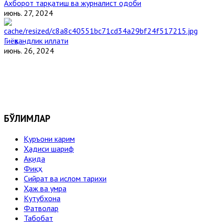
Ахборот тарқатиш ва журналист одоби
июнь. 27, 2024
Гиёҳвандлик иллати
июнь. 26, 2024
БЎЛИМЛАР
Қуръони карим
Ҳадиси шариф
Ақида
Фиқҳ
Сийрат ва ислом тарихи
Ҳаж ва умра
Кутубхона
Фатволар
Табобат