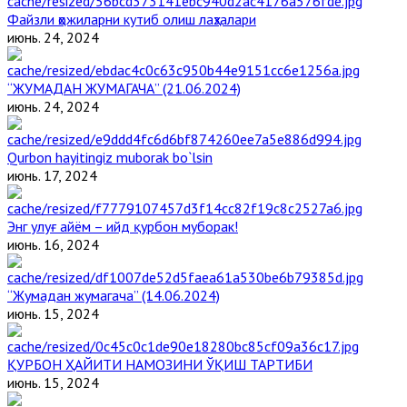
Файзли ҳожиларни кутиб олиш лаҳзалари
июнь. 24, 2024
“ЖУМАДАН ЖУМАГАЧА” (21.06.2024)
июнь. 24, 2024
Qurbon hayitingiz muborak bo`lsin
июнь. 17, 2024
Энг улуғ айём – ийд қурбон муборак!
июнь. 16, 2024
“Жумадан жумагача” (14.06.2024)
июнь. 15, 2024
ҚУРБОН ҲАЙИТИ НАМОЗИНИ ЎҚИШ ТАРТИБИ
июнь. 15, 2024