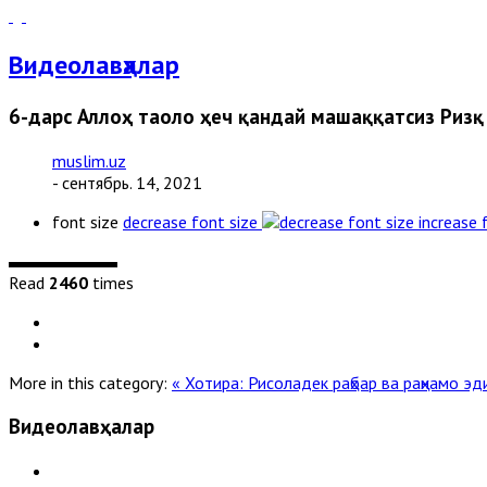
Видеолавҳалар
6-дарс Аллоҳ таоло ҳеч қандай машаққатсиз Ризқ
muslim.uz
- сентябрь. 14, 2021
font size
decrease font size
increase 
Read
2460
times
More in this category:
« Хотира: Рисоладек раҳбар ва раҳнамо эд
Видеолавҳалар