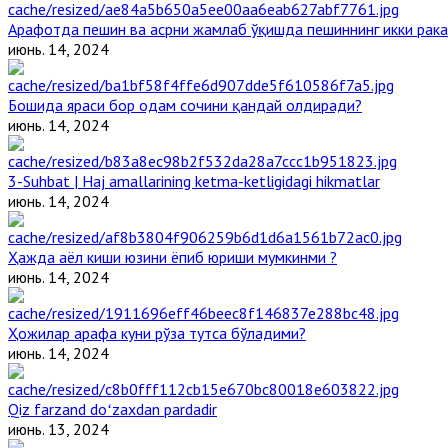
Арафотда пешин ва асрни жамлаб ўқишда пешиннинг икки рака
июнь. 14, 2024
Бошида яраси бор одам сочини қандай олдиради?
июнь. 14, 2024
3-Suhbat | Haj amallarining ketma-ketligidagi hikmatlar
июнь. 14, 2024
Ҳажда аёл киши юзини ёпиб юриши мумкинми ?
июнь. 14, 2024
Ҳожилар арафа куни рўза тутса бўладими?
июнь. 14, 2024
Qiz farzand doʻzaxdan pardadir
июнь. 13, 2024