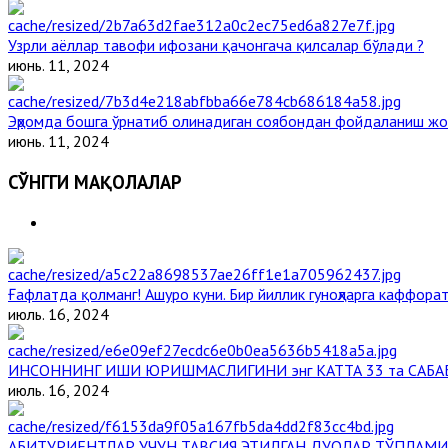
Узрли аёллар тавофи ифозани қачонгача қилсалар бўлади ?
июнь. 11, 2024
Эҳромда бошга ўрнатиб олинадиган соябондан фойдаланиш жо
июнь. 11, 2024
СЎНГГИ МАҚОЛАЛАР
Ғафлатда қолманг! Ашуро куни. Бир йиллик гуноҳларга каффорат
июль. 16, 2024
ИНСОННИНГ ИШИ ЮРИШМАСЛИГИНИ энг КАТТА 33 та САБА
июль. 16, 2024
АБИТУРИЕНТЛАР УЧУН ТАВСИЯ ЭТИЛГАН ДУОЛАР ТЎПЛАМИ