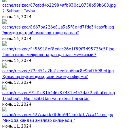
2-Suhbat | Tavba
июнь. 13, 2024
Эҳромда қандай амаллар тақиқланган?
июнь. 13, 2024
Тош отишга меҳмонхонадан қатнаш мумкинми ?
июнь. 13, 2024
Ҳожилар муқим ҳукмидами ёки мусофирми?
июнь. 12, 2024
1-Suhbat | Haj fazilatlari va mabrur haj sirlari
июнь. 12, 2024
Минода қандай амаллар қилинади ?
июнь. 11, 2024