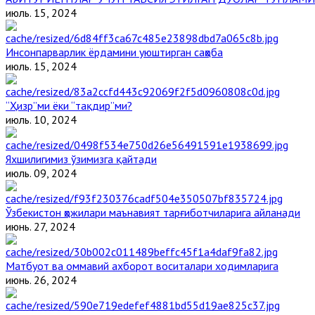
июль. 15, 2024
Инсонпарварлик ёрдамини уюштирган саҳоба
июль. 15, 2024
“Ҳизр”ми ёки “тақдир”ми?
июль. 10, 2024
Яхшилигимиз ўзимизга қайтади
июль. 09, 2024
Ўзбекистон ҳожилари маънавият тарғиботчиларига айланади
июнь. 27, 2024
Матбуот ва оммавий ахборот воситалари ходимларига
июнь. 26, 2024