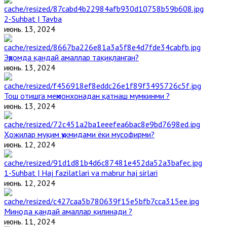
2-Suhbat | Tavba
июнь. 13, 2024
Эҳромда қандай амаллар тақиқланган?
июнь. 13, 2024
Тош отишга меҳмонхонадан қатнаш мумкинми ?
июнь. 13, 2024
Ҳожилар муқим ҳукмидами ёки мусофирми?
июнь. 12, 2024
1-Suhbat | Haj fazilatlari va mabrur haj sirlari
июнь. 12, 2024
Минода қандай амаллар қилинади ?
июнь. 11, 2024