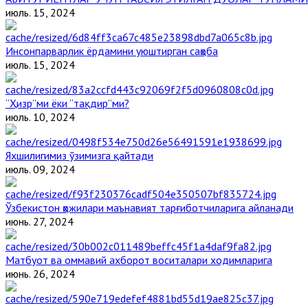
июль. 15, 2024
Инсонпарварлик ёрдамини уюштирган саҳоба
июль. 15, 2024
“Ҳизр”ми ёки “тақдир”ми?
июль. 10, 2024
Яхшилигимиз ўзимизга қайтади
июль. 09, 2024
Ўзбекистон ҳожилари маънавият тарғиботчиларига айланади
июнь. 27, 2024
Матбуот ва оммавий ахборот воситалари ходимларига
июнь. 26, 2024