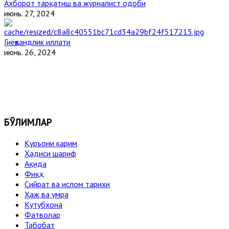
Ахборот тарқатиш ва журналист одоби
июнь. 27, 2024
Гиёҳвандлик иллати
июнь. 26, 2024
БЎЛИМЛАР
Қуръони карим
Ҳадиси шариф
Ақида
Фиқҳ
Сийрат ва ислом тарихи
Ҳаж ва умра
Кутубхона
Фатволар
Табобат