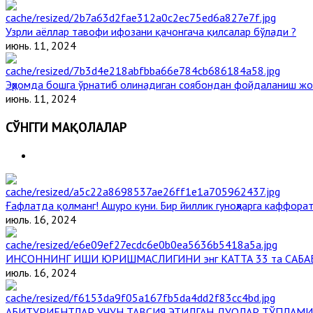
Узрли аёллар тавофи ифозани қачонгача қилсалар бўлади ?
июнь. 11, 2024
Эҳромда бошга ўрнатиб олинадиган соябондан фойдаланиш жо
июнь. 11, 2024
СЎНГГИ МАҚОЛАЛАР
Ғафлатда қолманг! Ашуро куни. Бир йиллик гуноҳларга каффорат
июль. 16, 2024
ИНСОННИНГ ИШИ ЮРИШМАСЛИГИНИ энг КАТТА 33 та САБА
июль. 16, 2024
АБИТУРИЕНТЛАР УЧУН ТАВСИЯ ЭТИЛГАН ДУОЛАР ТЎПЛАМИ