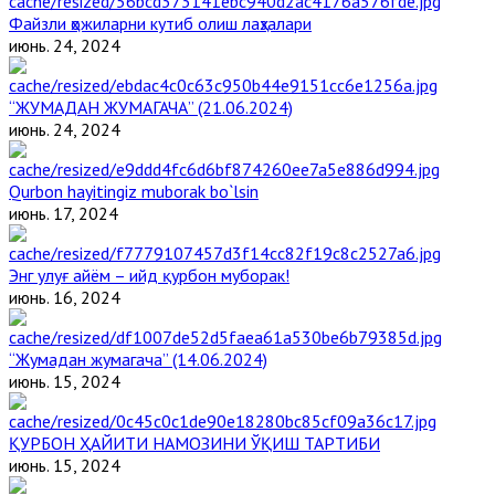
Файзли ҳожиларни кутиб олиш лаҳзалари
июнь. 24, 2024
“ЖУМАДАН ЖУМАГАЧА” (21.06.2024)
июнь. 24, 2024
Qurbon hayitingiz muborak bo`lsin
июнь. 17, 2024
Энг улуғ айём – ийд қурбон муборак!
июнь. 16, 2024
“Жумадан жумагача” (14.06.2024)
июнь. 15, 2024
ҚУРБОН ҲАЙИТИ НАМОЗИНИ ЎҚИШ ТАРТИБИ
июнь. 15, 2024