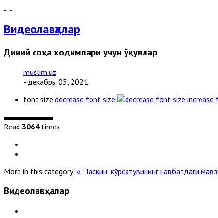
Видеолавҳалар
Диний соҳа ходимлари учун ўқувлар
muslim.uz
- декабрь. 05, 2021
font size
decrease font size
increase 
Read
3064
times
More in this category:
« "Таскин" кўрсатувининг навбатдаги мавз
Видеолавҳалар