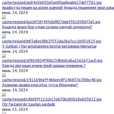
Арафотда пешин ва асрни жамлаб ўқишда пешиннинг икки рака
июнь. 14, 2024
Бошида яраси бор одам сочини қандай олдиради?
июнь. 14, 2024
3-Suhbat | Haj amallarining ketma-ketligidagi hikmatlar
июнь. 14, 2024
Ҳажда аёл киши юзини ёпиб юриши мумкинми ?
июнь. 14, 2024
Ҳожилар арафа куни рўза тутса бўладими?
июнь. 14, 2024
Qiz farzand doʻzaxdan pardadir
июнь. 13, 2024