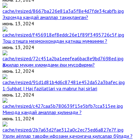
Эҳромда қандай амаллар тақиқланган?
июнь. 13, 2024
Тош отишга меҳмонхонадан қатнаш мумкинми ?
июнь. 13, 2024
Ҳожилар муқим ҳукмидами ёки мусофирми?
июнь. 12, 2024
1-Suhbat | Haj fazilatlari va mabrur haj sirlari
июнь. 12, 2024
Минода қандай амаллар қилинади ?
июнь. 11, 2024
Узрли аёллар тавофи ифозани қачонгача қилсалар бўлади ?