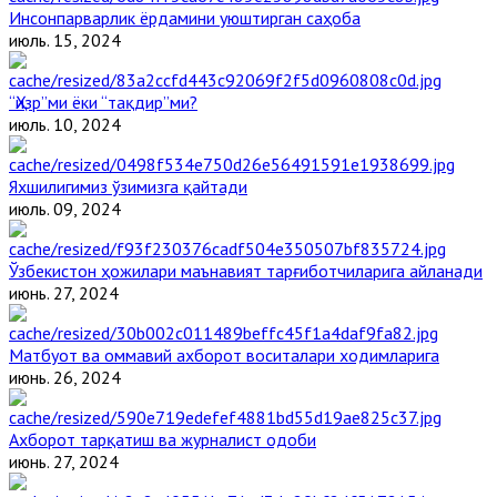
Инсонпарварлик ёрдамини уюштирган саҳоба
июль. 15, 2024
“Ҳизр”ми ёки “тақдир”ми?
июль. 10, 2024
Яхшилигимиз ўзимизга қайтади
июль. 09, 2024
Ўзбекистон ҳожилари маънавият тарғиботчиларига айланади
июнь. 27, 2024
Матбуот ва оммавий ахборот воситалари ходимларига
июнь. 26, 2024
Ахборот тарқатиш ва журналист одоби
июнь. 27, 2024