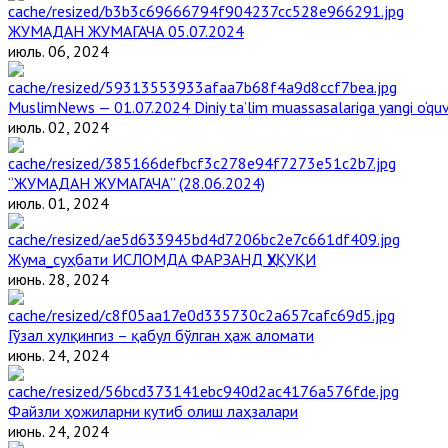
ЖУМАДАН ЖУМАГАЧА 05.07.2024
июль. 06, 2024
MuslimNews — 01.07.2024 Diniy ta’lim muassasalariga yangi o‘qu
июль. 02, 2024
“ЖУМАДАН ЖУМАГАЧА” (28.06.2024)
июль. 01, 2024
Жума_суҳбати ИСЛОМДА ФАРЗАНД ҲУҚУҚИ
июнь. 28, 2024
Гўзал хулқингиз – қабул бўлган ҳаж аломати
июнь. 24, 2024
Файзли ҳожиларни кутиб олиш лаҳзалари
июнь. 24, 2024