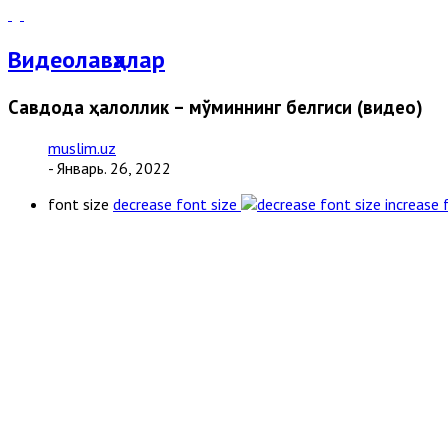
Видеолавҳалар
Савдода ҳалоллик – мўминнинг белгиси (видео)
muslim.uz
- Январь. 26, 2022
font size
decrease font size
increase 