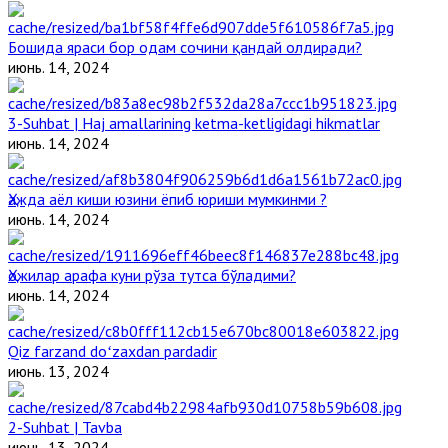
Бошида яраси бор одам сочини қандай олдиради?
июнь. 14, 2024
3-Suhbat | Haj amallarining ketma-ketligidagi hikmatlar
июнь. 14, 2024
Ҳажда аёл киши юзини ёпиб юриши мумкинми ?
июнь. 14, 2024
Ҳожилар арафа куни рўза тутса бўладими?
июнь. 14, 2024
Qiz farzand doʻzaxdan pardadir
июнь. 13, 2024
2-Suhbat | Tavba
июнь. 13, 2024