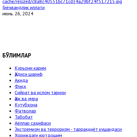
Гиёҳвандлик иллати
июнь. 26, 2024
БЎЛИМЛАР
Қуръони карим
Ҳадиси шариф
Ақида
Фиқҳ
Сийрат ва ислом тарихи
Ҳаж ва умра
Кутубхона
Фатволар
Табобат
Аёллар саҳифаси
Экстремизм ва терроризм - тарраққиёт кушандаси
Хориждаги юртдошим