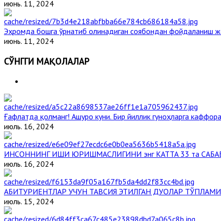
июнь. 11, 2024
Эҳромда бошга ўрнатиб олинадиган соябондан фойдаланиш ж
июнь. 11, 2024
СЎНГГИ МАҚОЛАЛАР
Ғафлатда қолманг! Ашуро куни. Бир йиллик гуноҳларга каффора
июль. 16, 2024
ИНСОННИНГ ИШИ ЮРИШМАСЛИГИНИ энг КАТТА 33 та САБА
июль. 16, 2024
АБИТУРИЕНТЛАР УЧУН ТАВСИЯ ЭТИЛГАН ДУОЛАР ТЎПЛАМИ
июль. 15, 2024