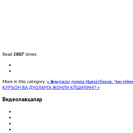
Read
2807
times
More in this category:
« Ҳомиджон домла Ишматбеков: Чин мўми
ҚУРЪОН ВА ДУОЛАРГА ЖОНЛИ ҚЎШИЛИНГ! »
Видеолавҳалар