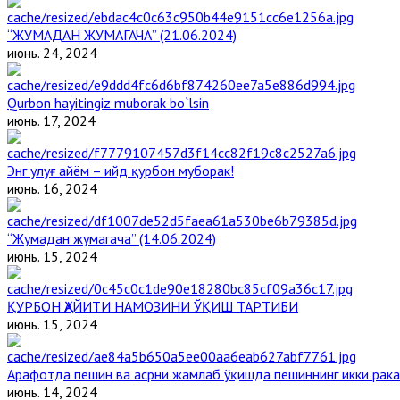
“ЖУМАДАН ЖУМАГАЧА” (21.06.2024)
июнь. 24, 2024
Qurbon hayitingiz muborak bo`lsin
июнь. 17, 2024
Энг улуғ айём – ийд қурбон муборак!
июнь. 16, 2024
“Жумадан жумагача” (14.06.2024)
июнь. 15, 2024
ҚУРБОН ҲАЙИТИ НАМОЗИНИ ЎҚИШ ТАРТИБИ
июнь. 15, 2024
Арафотда пешин ва асрни жамлаб ўқишда пешиннинг икки рака
июнь. 14, 2024