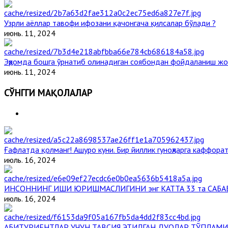
Узрли аёллар тавофи ифозани қачонгача қилсалар бўлади ?
июнь. 11, 2024
Эҳромда бошга ўрнатиб олинадиган соябондан фойдаланиш жо
июнь. 11, 2024
СЎНГГИ МАҚОЛАЛАР
Ғафлатда қолманг! Ашуро куни. Бир йиллик гуноҳларга каффорат
июль. 16, 2024
ИНСОННИНГ ИШИ ЮРИШМАСЛИГИНИ энг КАТТА 33 та САБА
июль. 16, 2024
АБИТУРИЕНТЛАР УЧУН ТАВСИЯ ЭТИЛГАН ДУОЛАР ТЎПЛАМИ