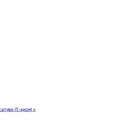
атуви (5-қисм) »