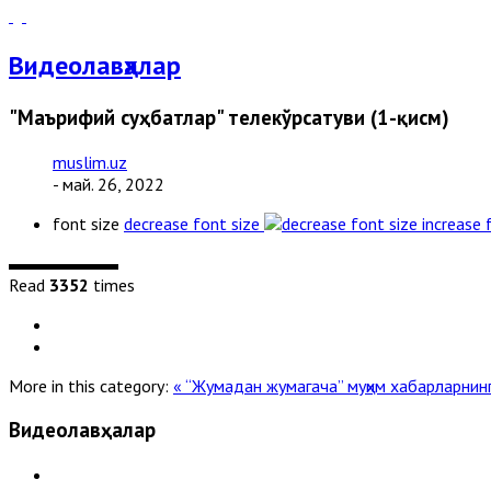
Видеолавҳалар
"Маърифий суҳбатлар" телекўрсатуви (1-қисм)
muslim.uz
- май. 26, 2022
font size
decrease font size
increase 
Read
3352
times
More in this category:
« “Жумадан жумагача” муҳим хабарларнин
Видеолавҳалар