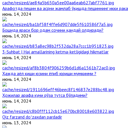
Арафотда пешин ва асрни жамлаб ўқишда пешиннинг икки рака
июнь. 14, 2024
Бошида яраси бор одам сочини қандай олдиради?
июнь. 14, 2024
3-Suhbat | Haj amallarining ketma-ketligidagi hikmatlar
июнь. 14, 2024
Ҳажда аёл киши юзини ёпиб юриши мумкинми ?
июнь. 14, 2024
Ҳожилар арафа куни рўза тутса бўладими?
июнь. 14, 2024
Qiz farzand doʻzaxdan pardadir
июнь. 13, 2024