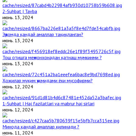
2-Suhbat | Tavba
июнь. 13, 2024
Эҳромда қандай амаллар тақиқланган?
июнь. 13, 2024
Тош отишга меҳмонхонадан қатнаш мумкинми ?
июнь. 13, 2024
Ҳожилар муқим ҳукмидами ёки мусофирми?
июнь. 12, 2024
1-Suhbat | Haj fazilatlari va mabrur haj sirlari
июнь. 12, 2024
Минода қандай амаллар қилинади ?
июнь. 11, 2024