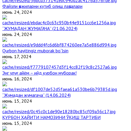
Файзли ҳожиларни кутиб олиш лаҳзалари
июнь. 24, 2024
“ЖУМАДАН ЖУМАГАЧА” (21.06.2024)
июнь. 24, 2024
Qurbon hayitingiz muborak bo`lsin
июнь. 17, 2024
Энг улуғ айём – ийд қурбон муборак!
июнь. 16, 2024
“Жумадан жумагача” (14.06.2024)
июнь. 15, 2024
ҚУРБОН ҲАЙИТИ НАМОЗИНИ ЎҚИШ ТАРТИБИ
июнь. 15, 2024