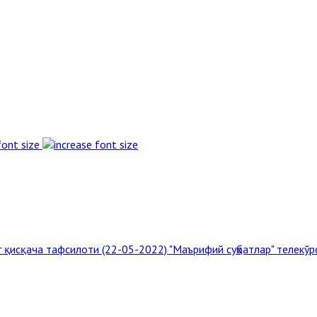
font size
г қисқача тафсилоти (22-05-2022)
"Маърифий суҳбатлар" телекўрс