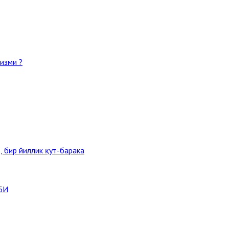
изми ?
, бир йиллик қут-барака
БИ