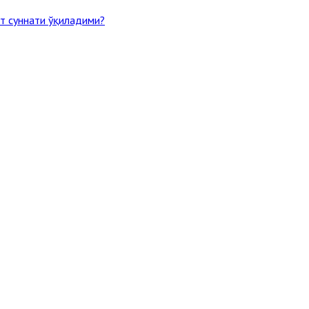
т суннати ўқиладими?