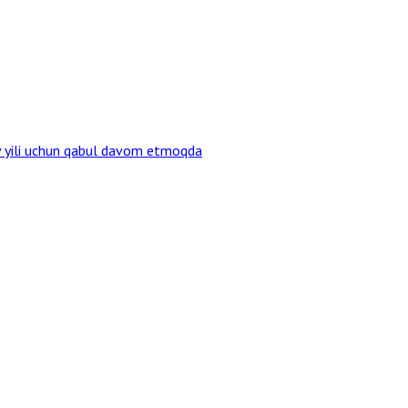
v yili uchun qabul davom etmoqda