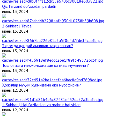
Qiz farzand doʻzaxdan pardadir
июнь. 13, 2024
2-Suhbat | Tavba
июнь. 13, 2024
Эҳромда қандай амаллар тақиқланган?
июнь. 13, 2024
Тош отишга меҳмонхонадан қатнаш мумкинми ?
июнь. 13, 2024
Ҳожилар муқим ҳукмидами ёки мусофирми?
июнь. 12, 2024
1-Suhbat | Haj fazilatlari va mabrur haj sirlari
июнь. 12, 2024