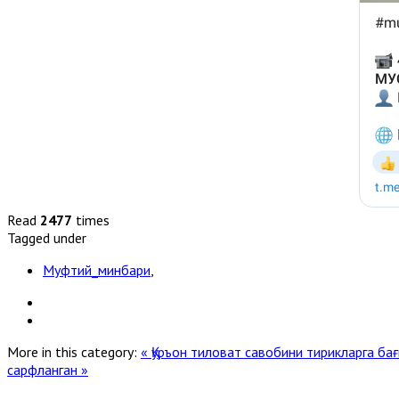
Read
2477
times
Tagged under
Муфтий_минбари
,
More in this category:
« Қуръон тиловат савобини тирикларга б
сарфланган »