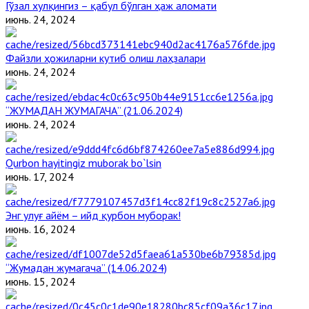
Гўзал хулқингиз – қабул бўлган ҳаж аломати
июнь. 24, 2024
Файзли ҳожиларни кутиб олиш лаҳзалари
июнь. 24, 2024
“ЖУМАДАН ЖУМАГАЧА” (21.06.2024)
июнь. 24, 2024
Qurbon hayitingiz muborak bo`lsin
июнь. 17, 2024
Энг улуғ айём – ийд қурбон муборак!
июнь. 16, 2024
“Жумадан жумагача” (14.06.2024)
июнь. 15, 2024