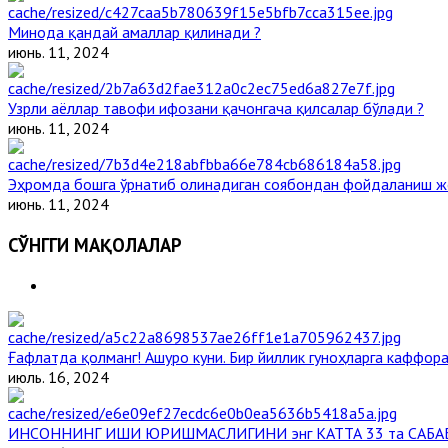
Минода қандай амаллар қилинади ?
июнь. 11, 2024
Узрли аёллар тавофи ифозани қачонгача қилсалар бўлади ?
июнь. 11, 2024
Эҳромда бошга ўрнатиб олинадиган соябондан фойдаланиш ж
июнь. 11, 2024
СЎНГГИ МАҚОЛАЛАР
Ғафлатда қолманг! Ашуро куни. Бир йиллик гуноҳларга каффора
июль. 16, 2024
ИНСОННИНГ ИШИ ЮРИШМАСЛИГИНИ энг КАТТА 33 та САБА