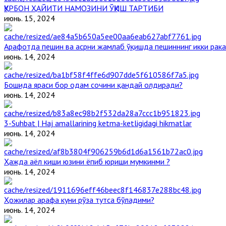
ҚУРБОН ҲАЙИТИ НАМОЗИНИ ЎҚИШ ТАРТИБИ
июнь. 15, 2024
Арафотда пешин ва асрни жамлаб ўқишда пешиннинг икки рака
июнь. 14, 2024
Бошида яраси бор одам сочини қандай олдиради?
июнь. 14, 2024
3-Suhbat | Haj amallarining ketma-ketligidagi hikmatlar
июнь. 14, 2024
Ҳажда аёл киши юзини ёпиб юриши мумкинми ?
июнь. 14, 2024
Ҳожилар арафа куни рўза тутса бўладими?
июнь. 14, 2024