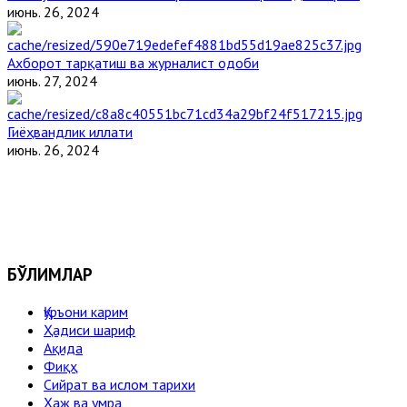
июнь. 26, 2024
Ахборот тарқатиш ва журналист одоби
июнь. 27, 2024
Гиёҳвандлик иллати
июнь. 26, 2024
БЎЛИМЛАР
Қуръони карим
Ҳадиси шариф
Ақида
Фиқҳ
Сийрат ва ислом тарихи
Ҳаж ва умра