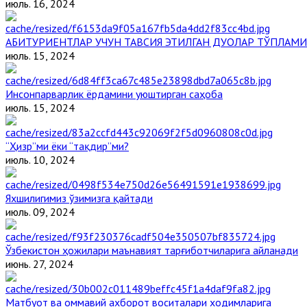
июль. 16, 2024
АБИТУРИЕНТЛАР УЧУН ТАВСИЯ ЭТИЛГАН ДУОЛАР ТЎПЛАМИ
июль. 15, 2024
Инсонпарварлик ёрдамини уюштирган саҳоба
июль. 15, 2024
“Ҳизр”ми ёки “тақдир”ми?
июль. 10, 2024
Яхшилигимиз ўзимизга қайтади
июль. 09, 2024
Ўзбекистон ҳожилари маънавият тарғиботчиларига айланади
июнь. 27, 2024
Матбуот ва оммавий ахборот воситалари ходимларига