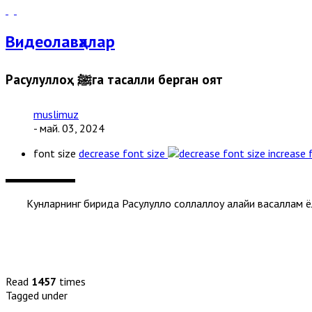
Видеолавҳалар
Расулуллоҳ ﷺга тасалли берган оят
muslimuz
- май. 03, 2024
font size
decrease font size
increase 
Кунларнинг бирида Расулуллоҳ соллаллоҳу алайҳи васаллам ё
Read
1457
times
Tagged under