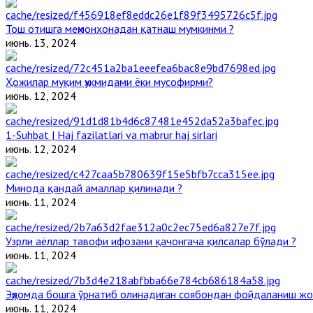
Тош отишга меҳмонхонадан қатнаш мумкинми ?
июнь. 13, 2024
Ҳожилар муқим ҳукмидами ёки мусофирми?
июнь. 12, 2024
1-Suhbat | Haj fazilatlari va mabrur haj sirlari
июнь. 12, 2024
Минода қандай амаллар қилинади ?
июнь. 11, 2024
Узрли аёллар тавофи ифозани қачонгача қилсалар бўлади ?
июнь. 11, 2024
Эҳромда бошга ўрнатиб олинадиган соябондан фойдаланиш жо
июнь. 11, 2024