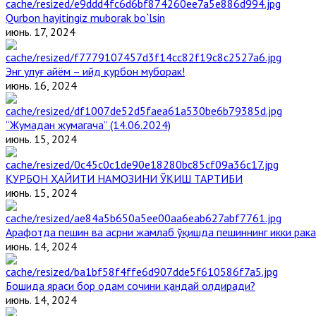
Qurbon hayitingiz muborak bo`lsin
июнь. 17, 2024
Энг улуғ айём – ийд қурбон муборак!
июнь. 16, 2024
“Жумадан жумагача” (14.06.2024)
июнь. 15, 2024
ҚУРБОН ҲАЙИТИ НАМОЗИНИ ЎҚИШ ТАРТИБИ
июнь. 15, 2024
Арафотда пешин ва асрни жамлаб ўқишда пешиннинг икки рака
июнь. 14, 2024
Бошида яраси бор одам сочини қандай олдиради?
июнь. 14, 2024