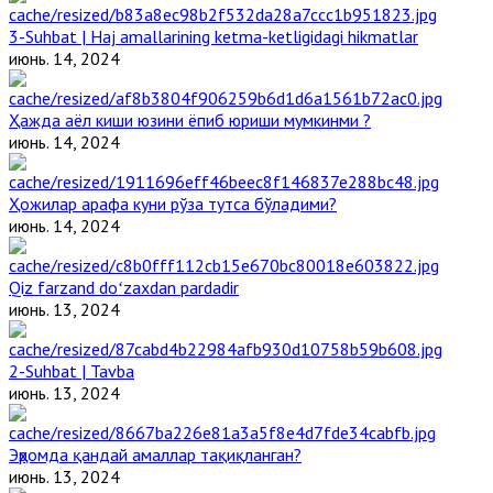
3-Suhbat | Haj amallarining ketma-ketligidagi hikmatlar
июнь. 14, 2024
Ҳажда аёл киши юзини ёпиб юриши мумкинми ?
июнь. 14, 2024
Ҳожилар арафа куни рўза тутса бўладими?
июнь. 14, 2024
Qiz farzand doʻzaxdan pardadir
июнь. 13, 2024
2-Suhbat | Tavba
июнь. 13, 2024
Эҳромда қандай амаллар тақиқланган?
июнь. 13, 2024