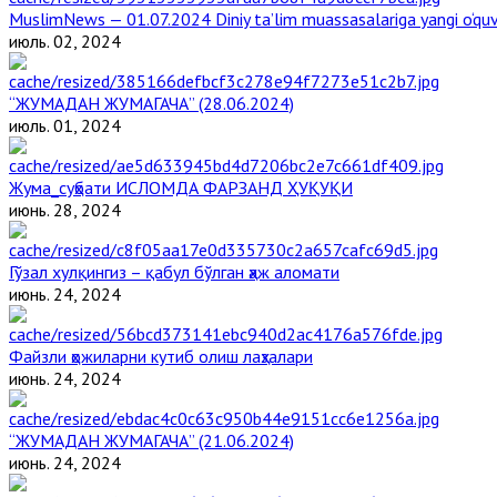
MuslimNews — 01.07.2024 Diniy ta’lim muassasalariga yangi o‘qu
июль. 02, 2024
“ЖУМАДАН ЖУМАГАЧА” (28.06.2024)
июль. 01, 2024
Жума_суҳбати ИСЛОМДА ФАРЗАНД ҲУҚУҚИ
июнь. 28, 2024
Гўзал хулқингиз – қабул бўлган ҳаж аломати
июнь. 24, 2024
Файзли ҳожиларни кутиб олиш лаҳзалари
июнь. 24, 2024
“ЖУМАДАН ЖУМАГАЧА” (21.06.2024)
июнь. 24, 2024