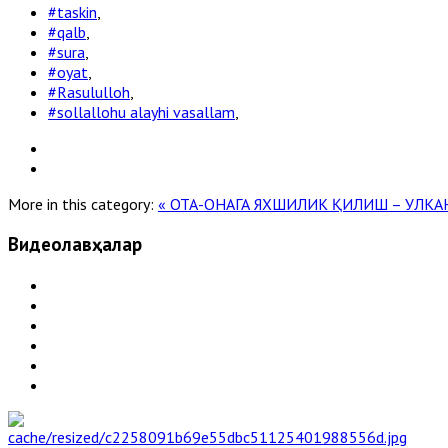
#taskin
,
#qalb
,
#sura
,
#oyat
,
#Rasululloh
,
#sollallohu alayhi vasallam
,
More in this category:
« ОТА-ОНАГА ЯХШИЛИК ҚИЛИШ – УЛКА
Видеолавҳалар