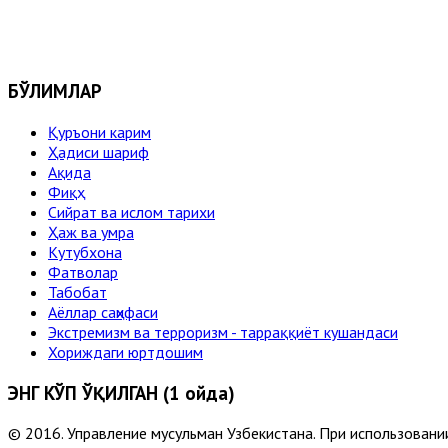
БЎЛИМЛАР
Қуръони карим
Ҳадиси шариф
Ақида
Фиқҳ
Сийрат ва ислом тарихи
Ҳаж ва умра
Кутубхона
Фатволар
Табобат
Аёллар саҳифаси
Экстремизм ва терроризм - тарраққиёт кушандаси
Хориждаги юртдошим
ЭНГ КЎП ЎҚИЛГАН (1 ойда)
© 2016. Управление мусульман Узбекистана. При использовании