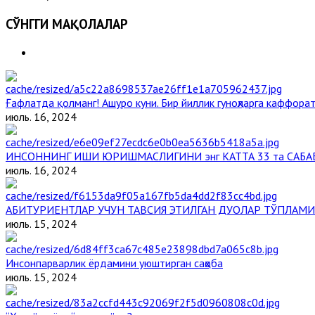
СЎНГГИ МАҚОЛАЛАР
Ғафлатда қолманг! Ашуро куни. Бир йиллик гуноҳларга каффорат
июль. 16, 2024
ИНСОННИНГ ИШИ ЮРИШМАСЛИГИНИ энг КАТТА 33 та САБА
июль. 16, 2024
АБИТУРИЕНТЛАР УЧУН ТАВСИЯ ЭТИЛГАН ДУОЛАР ТЎПЛАМИ
июль. 15, 2024
Инсонпарварлик ёрдамини уюштирган саҳоба
июль. 15, 2024