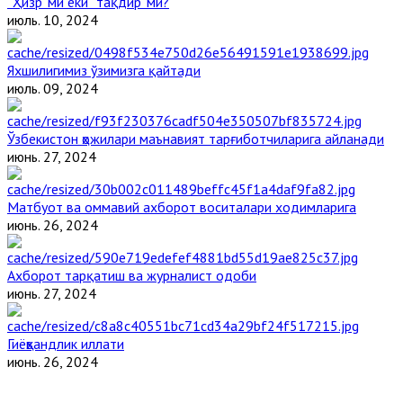
“Ҳизр”ми ёки “тақдир”ми?
июль. 10, 2024
Яхшилигимиз ўзимизга қайтади
июль. 09, 2024
Ўзбекистон ҳожилари маънавият тарғиботчиларига айланади
июнь. 27, 2024
Матбуот ва оммавий ахборот воситалари ходимларига
июнь. 26, 2024
Ахборот тарқатиш ва журналист одоби
июнь. 27, 2024
Гиёҳвандлик иллати
июнь. 26, 2024