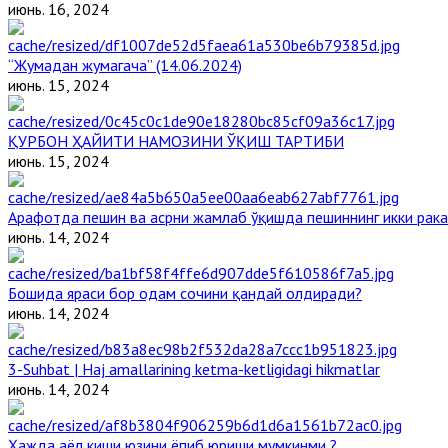
июнь. 16, 2024
“Жумадан жумагача” (14.06.2024)
июнь. 15, 2024
ҚУРБОН ҲАЙИТИ НАМОЗИНИ ЎҚИШ ТАРТИБИ
июнь. 15, 2024
Арафотда пешин ва асрни жамлаб ўқишда пешиннинг икки рака
июнь. 14, 2024
Бошида яраси бор одам сочини қандай олдиради?
июнь. 14, 2024
3-Suhbat | Haj amallarining ketma-ketligidagi hikmatlar
июнь. 14, 2024
Ҳажда аёл киши юзини ёпиб юриши мумкинми ?