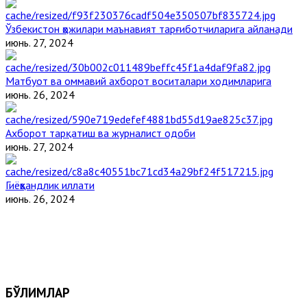
Ўзбекистон ҳожилари маънавият тарғиботчиларига айланади
июнь. 27, 2024
Матбуот ва оммавий ахборот воситалари ходимларига
июнь. 26, 2024
Ахборот тарқатиш ва журналист одоби
июнь. 27, 2024
Гиёҳвандлик иллати
июнь. 26, 2024
БЎЛИМЛАР