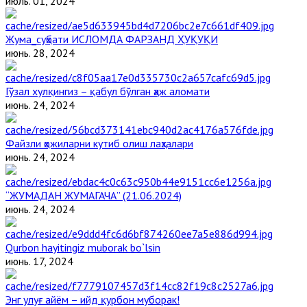
июль. 01, 2024
Жума_суҳбати ИСЛОМДА ФАРЗАНД ҲУҚУҚИ
июнь. 28, 2024
Гўзал хулқингиз – қабул бўлган ҳаж аломати
июнь. 24, 2024
Файзли ҳожиларни кутиб олиш лаҳзалари
июнь. 24, 2024
“ЖУМАДАН ЖУМАГАЧА” (21.06.2024)
июнь. 24, 2024
Qurbon hayitingiz muborak bo`lsin
июнь. 17, 2024
Энг улуғ айём – ийд қурбон муборак!