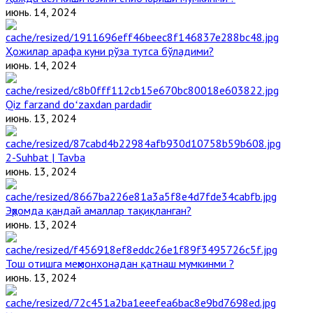
июнь. 14, 2024
Ҳожилар арафа куни рўза тутса бўладими?
июнь. 14, 2024
Qiz farzand doʻzaxdan pardadir
июнь. 13, 2024
2-Suhbat | Tavba
июнь. 13, 2024
Эҳромда қандай амаллар тақиқланган?
июнь. 13, 2024
Тош отишга меҳмонхонадан қатнаш мумкинми ?
июнь. 13, 2024