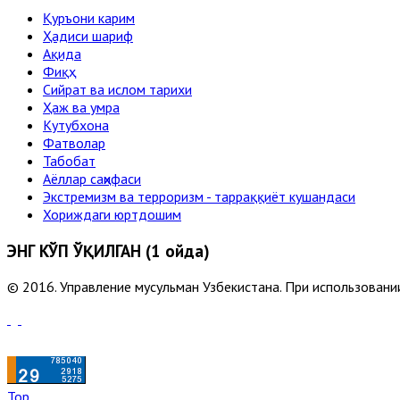
Қуръони карим
Ҳадиси шариф
Ақида
Фиқҳ
Сийрат ва ислом тарихи
Ҳаж ва умра
Кутубхона
Фатволар
Табобат
Аёллар саҳифаси
Экстремизм ва терроризм - тарраққиёт кушандаси
Хориждаги юртдошим
ЭНГ КЎП ЎҚИЛГАН (1 ойда)
© 2016. Управление мусульман Узбекистана. При использовании
Top