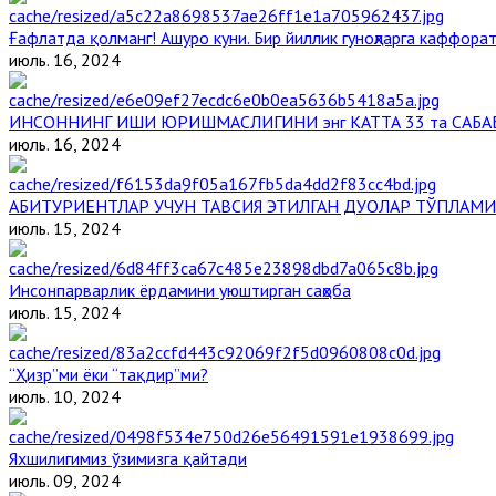
Ғафлатда қолманг! Ашуро куни. Бир йиллик гуноҳларга каффорат
июль. 16, 2024
ИНСОННИНГ ИШИ ЮРИШМАСЛИГИНИ энг КАТТА 33 та САБА
июль. 16, 2024
АБИТУРИЕНТЛАР УЧУН ТАВСИЯ ЭТИЛГАН ДУОЛАР ТЎПЛАМИ
июль. 15, 2024
Инсонпарварлик ёрдамини уюштирган саҳоба
июль. 15, 2024
“Ҳизр”ми ёки “тақдир”ми?
июль. 10, 2024
Яхшилигимиз ўзимизга қайтади
июль. 09, 2024