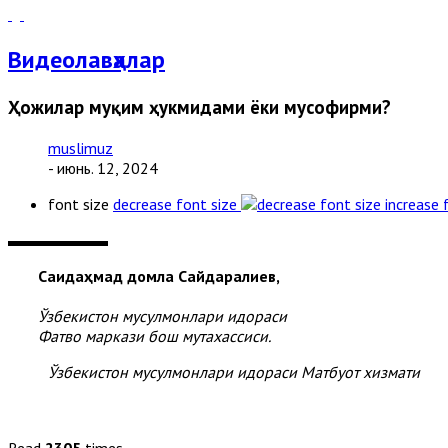
Видеолавҳалар
Ҳожилар муқим ҳукмидами ёки мусофирми?
muslimuz
- июнь. 12, 2024
font size
decrease font size
increase 
Саидаҳмад домла Сайдаралиев,
Ўзбекистон мусулмонлари идораси
Фатво маркази бош мутахассиси.
Ўзбекистон мусулмонлари идораси Матбуот хизмати
Read
2305
times