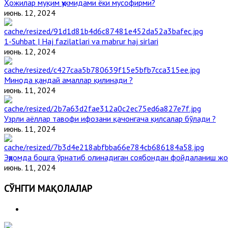
Ҳожилар муқим ҳукмидами ёки мусофирми?
июнь. 12, 2024
1-Suhbat | Haj fazilatlari va mabrur haj sirlari
июнь. 12, 2024
Минода қандай амаллар қилинади ?
июнь. 11, 2024
Узрли аёллар тавофи ифозани қачонгача қилсалар бўлади ?
июнь. 11, 2024
Эҳромда бошга ўрнатиб олинадиган соябондан фойдаланиш жо
июнь. 11, 2024
СЎНГГИ МАҚОЛАЛАР