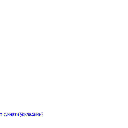
т суннати ўқиладими?