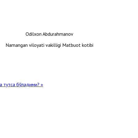
Odilxon Abdurahmanov
Namangan viloyati vakilligi Matbuot kotibi
за тутса бўладими? »