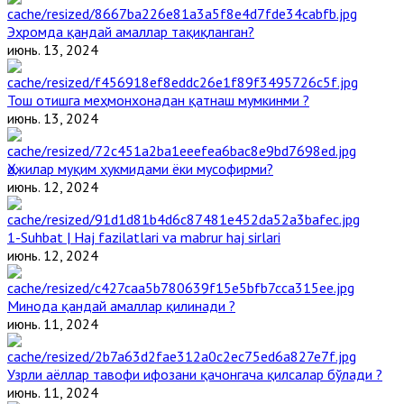
Эҳромда қандай амаллар тақиқланган?
июнь. 13, 2024
Тош отишга меҳмонхонадан қатнаш мумкинми ?
июнь. 13, 2024
Ҳожилар муқим ҳукмидами ёки мусофирми?
июнь. 12, 2024
1-Suhbat | Haj fazilatlari va mabrur haj sirlari
июнь. 12, 2024
Минода қандай амаллар қилинади ?
июнь. 11, 2024
Узрли аёллар тавофи ифозани қачонгача қилсалар бўлади ?
июнь. 11, 2024