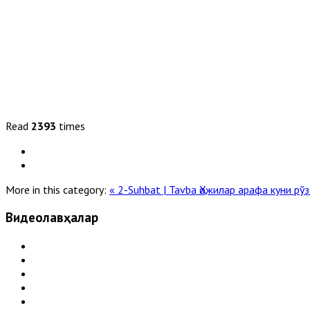
Read
2393
times
More in this category:
« 2-Suhbat | Tavba
Ҳожилар арафа куни рў
Видеолавҳалар