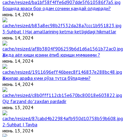
Бошида яраси бор одам сочини қандай олдиради?
июнь. 14, 2024
3-Suhbat | Haj amallarining ketma-ketligidagi hikmatlar
июнь. 14, 2024
Ҳажда аёл киши юзини ёпиб юриши мумкинми ?
июнь. 14, 2024
Ҳожилар арафа куни рўза тутса бўладими?
июнь. 14, 2024
Qiz farzand doʻzaxdan pardadir
июнь. 13, 2024
2-Suhbat | Tavba
июнь. 13, 2024