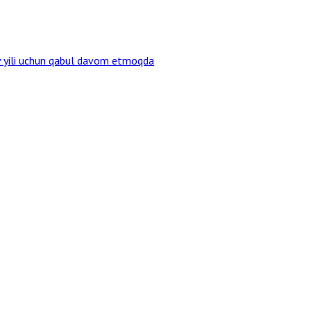
v yili uchun qabul davom etmoqda