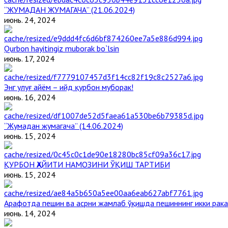
“ЖУМАДАН ЖУМАГАЧА” (21.06.2024)
июнь. 24, 2024
Qurbon hayitingiz muborak bo`lsin
июнь. 17, 2024
Энг улуғ айём – ийд қурбон муборак!
июнь. 16, 2024
“Жумадан жумагача” (14.06.2024)
июнь. 15, 2024
ҚУРБОН ҲАЙИТИ НАМОЗИНИ ЎҚИШ ТАРТИБИ
июнь. 15, 2024
Арафотда пешин ва асрни жамлаб ўқишда пешиннинг икки рака
июнь. 14, 2024