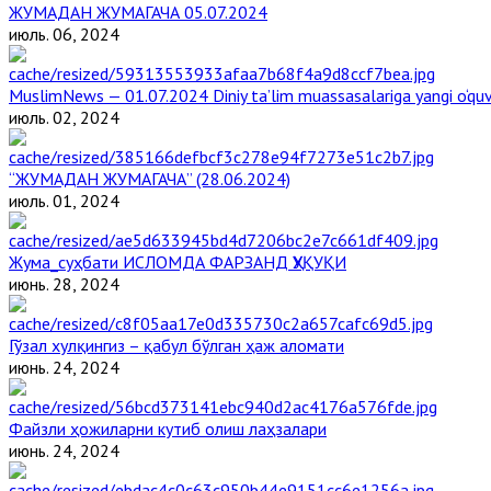
ЖУМАДАН ЖУМАГАЧА 05.07.2024
июль. 06, 2024
MuslimNews — 01.07.2024 Diniy ta’lim muassasalariga yangi o‘qu
июль. 02, 2024
“ЖУМАДАН ЖУМАГАЧА” (28.06.2024)
июль. 01, 2024
Жума_суҳбати ИСЛОМДА ФАРЗАНД ҲУҚУҚИ
июнь. 28, 2024
Гўзал хулқингиз – қабул бўлган ҳаж аломати
июнь. 24, 2024
Файзли ҳожиларни кутиб олиш лаҳзалари
июнь. 24, 2024