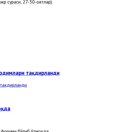
жр сураси, 27-30-оятлар).
ходимлари тақдирланди
оқда
 форуми бўлиб ўтмоқда.