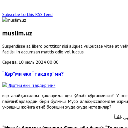
Subscribe to this RSS feed
muslim.uz
Suspendisse at libero porttitor nisi aliquet vulputate vitae at v
facilisi. In accumsan mattis odio vel luctus.
Середа, 10 июль 2024 00:00
“Ҳизр”ми ёки “тақдир”ми?
Ҳизр алайҳиссалом ҳақларида ҳеч ўйлаб кўрганмисиз? У з
пайғамбарлардан бири бўлмиш Мусо алайҳиссаломдан Ҳизрни
учрашиш жойига етиб боришни жуда-жуда истадилар?
ضِيَ حُقُباً
“Мусо ўз йигитига (шогирди Ювшаъ ибн Нунга): “То икки