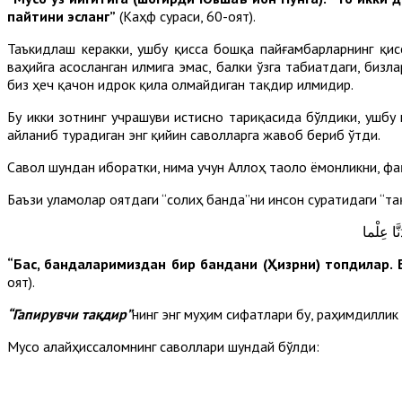
пайтини эсланг”
(Каҳф сураси, 60-оят).
Таъкидлаш керакки, ушбу қисса бошқа пайғамбарларнинг қис
ваҳийга асосланган илмига эмас, балки ўзга табиатдаги, бизла
биз ҳеч қачон идрок қила олмайдиган тақдир илмидир.
Бу икки зотнинг учрашуви истисно тариқасида бўлдики, ушб
айланиб турадиган энг қийин саволларга жавоб бериб ўтди.
Савол шундан иборатки, нима учун Аллоҳ таоло ёмонликни, фа
Баъзи уламолар оятдаги “солиҳ банда”ни инсон суратидаги “та
نَّا عِلْما
“Бас, бандаларимиздан бир бандани (Ҳизрни) топдилар. 
оят).
“Гапирувчи тақдир”
нинг энг муҳим сифатлари бу, раҳимдиллик
Мусо алайҳиссаломнинг саволлари шундай бўлди: