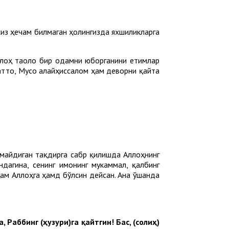
сиз ҳечам билмаган ҳолингизда яхшиликларга
ллоҳ таоло бир одамни юборганини етимлар
Ҳатто, Мусо алайҳиссалом ҳам деворни қайта
етмайдиган тақдирга сабр қилишда Аллоҳнинг
ндагина, сенинг имонинг мукаммал, қалбинг
ам Аллоҳга ҳамд бўлсин дейсан. Ана ўшанда
 Раббинг (ҳузури)га қайтгин! Бас, (солиҳ)