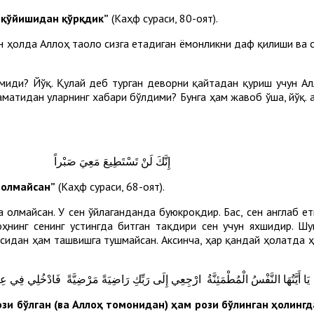
б қўйишидан қўрқдик”
(Каҳф сураси, 80-оят).
ан ҳолда Аллоҳ таоло сизга етадиган ёмонликни даф қилиши ва 
миди? Йўқ. Қулай деб турган деворни қайтадан қуриш учун А
аматидан уларнинг хабари бўлдими? Бунга ҳам жавоб ўша, йўқ. 
إِنَّكَ لَنْ تَسْتَطِيعَ مَعِيَ صَبْراً
а олмайсан”
(Каҳф сураси, 68-оят).
на олмайсан. У сен ўйлаганданда буюкроқдир. Бас, сен англаб 
оҳнинг сенинг устингда битган тақдири сен учун яхшидир. Шу
сидан ҳам ташвишга тушмайсан. Аксинча, ҳар қандай ҳолатда ҳ
يَا أَيَّتُهَا النَّفْسُ الْمُطْمَئِنَّةُ ارْجِعِي إِلَى رَبِّكِ رَاضِيَةً مَرْضِيَّةً فَادْخُلِي فِي 
зи бўлган (ва Аллоҳ томонидан) ҳам рози бўлинган ҳолингда,