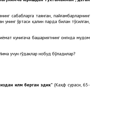
нинг сабабларга таянган, пайғамбарларнинг
ан унинг ўртаси қалин парда билан тўсилган,
қиёмат кунигача башариятнинг онгида мудом
 Нима учун гўдаклар нобуд бўладилар?
миздан илм берган эдик”
(Каҳф сураси, 65-