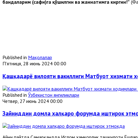
бандаларим (сафи)га қўшилгин ва жаннатимга киргин!”
(Фа
Published in
Мақолалар
П'ятниця, 28 июнь 2024 00:00
Қашқадарё вилояти вакиллиги Матбуот хизмати 
Published in
Ўзбекистон янгиликлари
Четвер, 27 июнь 2024 00:00
Зайниддин домла халқаро форумда иштирок этм
Айни пайтда Самарқандда Ислом ҳамкорлик ташкилоти Ёшлар