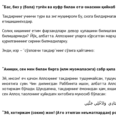
“Бас, биз у (бола) туғён ва куфр билан ота-онасини қийна
Тақдирнинг учинчи тури ва энг муҳимроғи бу, сизга билдирмаг
етишишингиздир.
Солиҳ кишининг етим фарзандлари девор қулашини билишган
билишармиди? Йўқ, албатта. Аллоҳнинг уларга кўрсатган марҳ
қурилганининг сирини билмадиларку.
Энди, Ҳизр – “сўзловчи тақдир”нинг сўзига қайтамиз:
“Аниқки, сен мен билан бирга (илм муомаласига) сабр қил
Эй, инсон! Ҳеч қачон Аллоҳнинг тақдирини тушунмайсан, тушу
иноятига суян. Чин дилингдан Раббингга ишон, албатта Алл
хотиржам бўлади. Шундагина, тақдирнинг ёмонидан ҳам, яхши
сен Аллоҳ таолонинг қуйидаги хитобига муносиб бўласан:
عِبَادِي وَادْخُلِي جَنَّتِي
“Эй, хотиржам (сокин) жон! (Ато этилган неъматлардан) ро