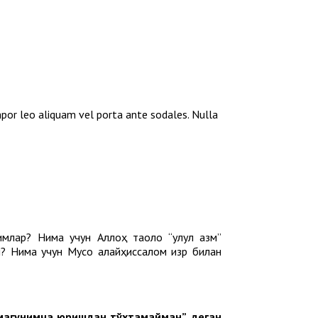
mpor leo aliquam vel porta ante sodales. Nulla
имлар? Нима учун Аллоҳ таоло “улул азм”
? Нима учун Мусо алайҳиссалом Ҳизр билан
змагунимча юришдан тўхтамайман”, деган