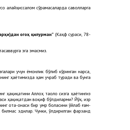
усо алайҳиссалом сўрамасаларда саволларга
арҳи)дан огоҳ қилурман”
(Каҳф сураси, 78-
асаввурга эга эмасмиз.
галари учун ёмонлик бўлиб кўринган нарса,
знинг ҳаётимизда ҳам учраб туради ва бунга
инг ҳақиқатини Аллоҳ таоло сизга ҳаётингиз
аси ҳақиқатдан воқиф бўлдиларми? Йўқ. Ҳизр
нинг ота-онаси бир умр боласини ўйлаб ғам-
м билмас эдилар. Чунки, ўлдирилган фарзанд