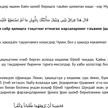
дир ишини баён қилиб беришга таъйин қилинган киши - Ҳизр М
قَالَ هَذَا فِرَاقُ بَيْنِي وَبَيْنِكَ سَأُنَبِّئُكَ بِتَأْوِيلِ مَا لَمْ تَسْتَطِعْ عَلَيْهِ
 сабр қилишга тоқатинг етмаган нарсаларнинг таъвили (ш
 ҳақидаги тушунчамиз ноқисдир. Чунки, биз у ҳақида мукаммал т
ҳақиқатини очиб бергач аслида яхшилик бўлиб чиқади. Қайиқ э
 шу тақдирнинг биринчи турига мисолдир. Бу каби ҳолатлар би
нликдек кўринади. Лекин, ҳақиқатда у яхшилик эди. Аммо, бун
 ўтиб кетасиз. Ушбу воқеада ҳам, ўлдирилган гўдакнинг ота-он
из билан бизгина ундан воқиф бўлиб турибмиз. Шундай экан, у
ўлдирилган фарзандларининг ўрнига ўрин қилиб берилганини ҳа
فَخَشِينَا أَنْ يُرْهِقَهُمَا طُغْيَاناً وَكُفْراً