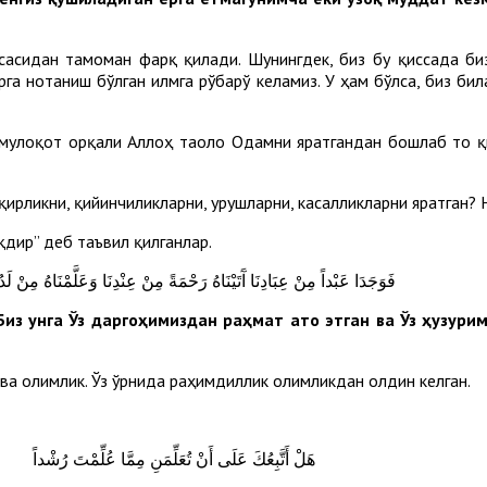
сасидан тамоман фарқ қилади. Шунингдек, биз бу қиссада биз
рга нотаниш бўлган илмга рўбарў келамиз. У ҳам бўлса, биз бил
у мулоқот орқали Аллоҳ таоло Одамни яратгандан бошлаб то 
қирликни, қийинчиликларни, урушларни, касалликларни яратган?
қдир” деб таъвил қилганлар.
فَوَجَدَا عَبْداً مِنْ عِبَادِنَا آَتَيْنَاهُ رَحْمَةً مِنْ عِنْدِنَا وَعَلَّمْنَاهُ مِنْ لَدُ
Биз унга Ўз даргоҳимиздан раҳмат ато этган ва Ўз ҳузури
 ва олимлик. Ўз ўрнида раҳимдиллик олимликдан олдин келган.
هَلْ أَتَّبِعُكَ عَلَى أَنْ تُعَلِّمَنِ مِمَّا عُلِّمْتَ رُشْداً