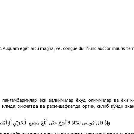
elit. Aliquam eget arcu magna, vel congue dui. Nunc auctor mauris te
от пайғамбармилар ёки валиймилар ёҳуд олиммилар ва ёки к
 илмда, ҳикматда ва раҳм-шафқатда ортиқ қилиб қўйди экан
وَإِذْ قَالَ مُوسَى لِفَتَاهُ لَا أَبْرَحُ حَتَّى أَبْلُغَ مَجْمَعَ الْبَحْرَيْنِ أَوْ أَمْ
 денгиз қўшиладиган ерга етмагунимча ёки узоқ муддат ке