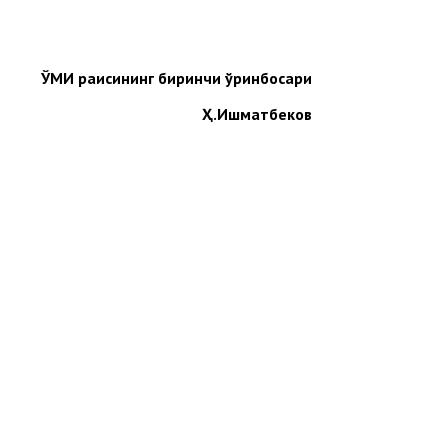
ЎМИ раисининг биринчи ўринбосари
Ҳ.Ишматбеков