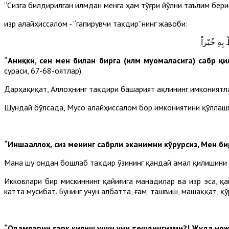
“Сизга билдирилган илмдан менга ҳам тўғри йўлни таълим бериш
Ҳизр алайҳиссалом - “гапирувчи тақдир”нинг жавоби:
بِهِ خُبْراً
“Аниқки, сен мен билан бирга (илм муомаласига) сабр қи
сураси, 67-68-оятлар).
Дарҳақиқат, Аллоҳнинг тақдири башарият ақлининг имкониятл
Шундай бўлсада, Мусо алайҳиссалом бор имкониятини қўллаш
“Иншааллоҳ, сиз менинг сабрли эканимни кўрурсиз, Мен б
Мана шу ондан бошлаб тақдир ўзининг қандай амал қилишини
Икковлари бир мискиннинг қайиғига манадилар ва Ҳизр эса, қ
катта мусибат. Бунинг учун албатта, ғам, ташвиш, машаққат, 
“Одамларни ғарқ қилиш учун уни тешдингизми?! Жуда нож