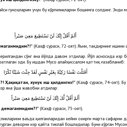
йси гуноҳларим учун бу кўргиликларни бошимга солдинг. Энди 
أَلَمْ أَقُلْ إِنَّكَ لَنْ تَسْتَطِيعَ مَعِيَ صَبْراً
демаганмидим?!”
(Каҳф сураси, 72-оят). Яъни, тақдирнинг ишини 
илгандан сўнг яна йўлда давом этдилар. Йўл асносида Ҳизр би
фатлаган эди. Бу ишдан Мусо алайҳиссалом қаттиқ ғазабланиб:
أَقَتَلْتَ نَفْسًا زَكِيَّةً بِغَيْرِ نَفْسٍ لَقَدْ جِئْتَ شَيْئًا نُكْرًا
! Ҳақиқатан, хунук иш қилдингиз!”
(Каҳф сураси, 74-оят). Бу
изр яна ўша жавобни атдилар:
أَلَمْ أَقُلْ لَّكَ إِنَّكَ لَنْ تَسْتَطِيعَ مَعِيَ صَبْراً
с, демаганмидим?!”
(Каҳф сураси, 75-оят).
ликларини ваъда қилганларидан кейин охирги марта сафарни 
турган деворни Ҳизр қайта тиклай бошладилар. Буни кўрган Мусо