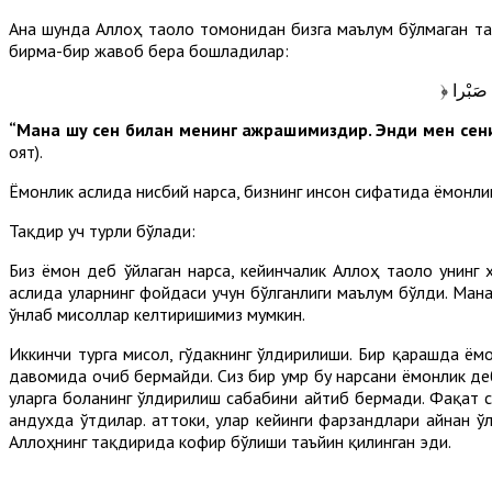
Ана шунда Аллоҳ таоло томонидан бизга маълум бўлмаган тақ
бирма-бир жавоб бера бошладилар:
﴿  صَبْرا
“Мана шу сен билан менинг ажрашимиздир. Энди мен сени
оят).
Ёмонлик аслида нисбий нарса, бизнинг инсон сифатида ёмонлик
Тақдир уч турли бўлади:
Биз ёмон деб ўйлаган нарса, кейинчалик Аллоҳ таоло унинг 
аслида уларнинг фойдаси учун бўлганлиги маълум бўлди. Мана
ўнлаб мисоллар келтиришимиз мумкин.
Иккинчи турга мисол, гўдакнинг ўлдирилиши. Бир қарашда ёмо
давомида очиб бермайди. Сиз бир умр бу нарсани ёмонлик деб
уларга боланинг ўлдирилиш сабабини айтиб бермади. Фақат с
андухда ўтдилар. Ҳаттоки, улар кейинги фарзандлари айнан 
Аллоҳнинг тақдирида кофир бўлиши таъйин қилинган эди.