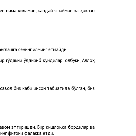
мен нима қиламан, қандай яшайман ва ҳоказо
англашга сенинг илминг етмайди.
р гўдакни ўлдириб қўйдилар. Ҳолбуки, Аллоҳ
 савол биз каби инсон табиатида бўлган, биз
давом эттиришди. Бир қишлоққа бордилар ва
нинг фиғони фалакка етди.