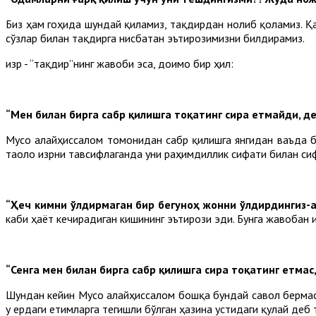
Биз ҳам гоҳида шундай қиламиз, тақдирдан нолиб қоламиз. Қа
сўзлар билан тақдирга нисбатан эътирозимизни билдирамиз.
Ҳизр - “тақдир”нинг жавоби эса, доимо бир ҳил:
“Мен билан бирга сабр қилишга тоқатинг сира етмайди, 
Мусо алайҳиссалом томонидан сабр қилишга янгидан ваъда бер
таоло Ҳизрни тавсифлаганда уни раҳимдиллик сифати билан си
“Ҳеч кимни ўлдирмаган бир бегуноҳ жонни ўлдирдингиз-а?
каби ҳаёт кечирадиган кишининг эътирози эди. Бунга жавобан Ҳ
“Сенга мен билан бирга сабр қилишга сира тоқатинг етма
Шундан кейин Мусо алайҳиссалом бошқа бундай савол бермас
у ердаги етимларга тегишли бўлган ҳазина устидаги қулай деб 