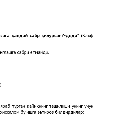
рсага қандай сабр қилурсан?-деди”
(Каҳф
нглашга сабри етмайди.
).
 яраб турган қайиқнинг тешилиши унинг учун
айҳиссалом бу ишга эътироз билдирдилар: