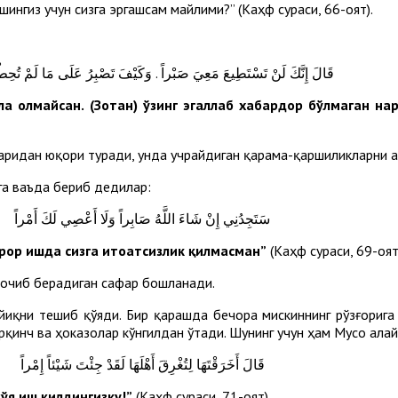
ингиз учун сизга эргашсам майлими?” (Каҳф сураси, 66-оят).
قَالَ إِنَّكَ لَنْ تَسْتَطِيعَ مَعِيَ صَبْراً . وَكَيْفَ تَصْبِرُ عَلَى مَا لَمْ تُحِطْ 
ла олмайсан. (Зотан) ўзинг эгаллаб хабардор бўлмаган на
аридан юқори туради, унда учрайдиган қарама-қаршиликларни а
га ваъда бериб дедилар:
سَتَجِدُنِي إِنْ شَاءَ اللَّهُ صَابِراً وَلَا أَعْصِي لَكَ أَمْراً
ирор ишда сизга итоатсизлик қилмасман”
(Каҳф сураси, 69-оят
 очиб берадиган сафар бошланади.
айиқни тешиб қўяди. Бир қарашда бечора мискиннинг рўзғорига
қўрқинч ва ҳоказолар кўнгилдан ўтади. Шунинг учун ҳам Мусо ал
قَالَ أَخَرَقْتَهَا لِتُغْرِقَ أَهْلَهَا لَقَدْ جِئْتَ شَيْئاً إِمْراً
ўя иш қилдингизку!”
(Каҳф сураси, 71-оят).