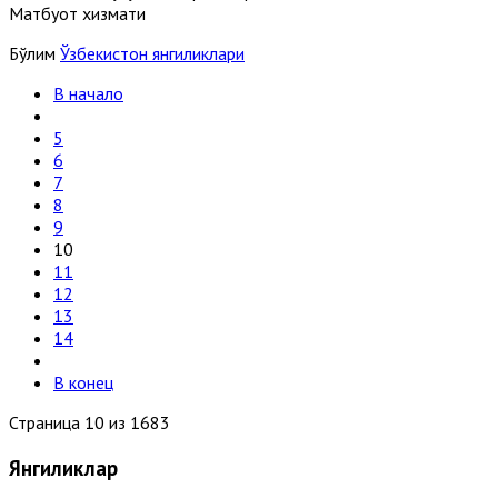
Матбуот хизмати
Бўлим
Ўзбекистон янгиликлари
В начало
5
6
7
8
9
10
11
12
13
14
В конец
Страница 10 из 1683
Янгиликлар