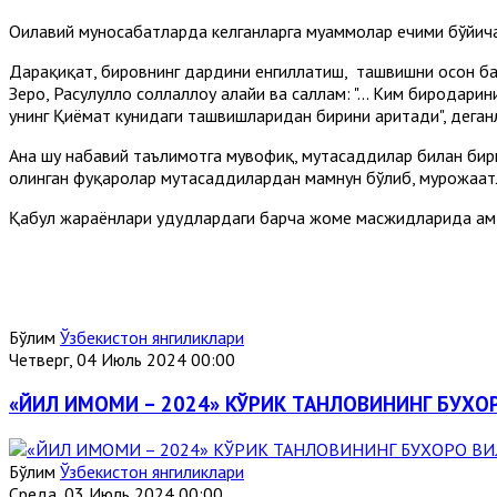
Оилавий муносабатларда келганларга муаммолар ечими бўйича 
Дарҳақиқат, бировнинг дардини енгиллатиш, ташвишни осон ба
Зеро, Расулуллоҳ соллаллоҳу алайҳи ва саллам: "... Ким биродар
унинг Қиёмат кунидаги ташвишларидан бирини аритади", деган
Ана шу набавий таълимотга мувофиқ, мутасаддилар билан бир
олинган фуқаролар мутасаддилардан мамнун бўлиб, мурожаат
Қабул жараёнлари ҳудудлардаги барча жоме масжидларида ҳам
Бўлим
Ўзбекистон янгиликлари
Четверг, 04 Июль 2024 00:00
«ЙИЛ ИМОМИ – 2024» КЎРИК ТАНЛОВИНИНГ БУХ
Бўлим
Ўзбекистон янгиликлари
Среда, 03 Июль 2024 00:00