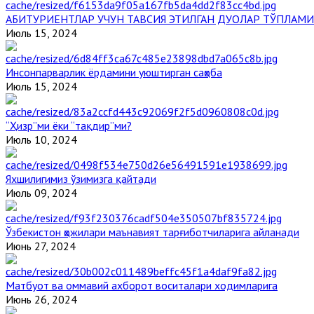
АБИТУРИЕНТЛАР УЧУН ТАВСИЯ ЭТИЛГАН ДУОЛАР ТЎПЛАМИ
Июль 15, 2024
Инсонпарварлик ёрдамини уюштирган саҳоба
Июль 15, 2024
“Ҳизр”ми ёки “тақдир”ми?
Июль 10, 2024
Яхшилигимиз ўзимизга қайтади
Июль 09, 2024
Ўзбекистон ҳожилари маънавият тарғиботчиларига айланади
Июнь 27, 2024
Матбуот ва оммавий ахборот воситалари ходимларига
Июнь 26, 2024