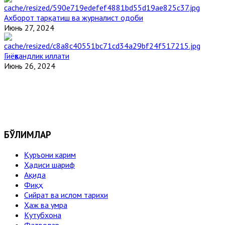
Ахборот тарқатиш ва журналист одоби
Июнь 27, 2024
Гиёҳвандлик иллати
Июнь 26, 2024
БЎЛИМЛАР
Қуръони карим
Ҳадиси шариф
Ақида
Фиқҳ
Сийрат ва ислом тарихи
Ҳаж ва умра
Кутубхона