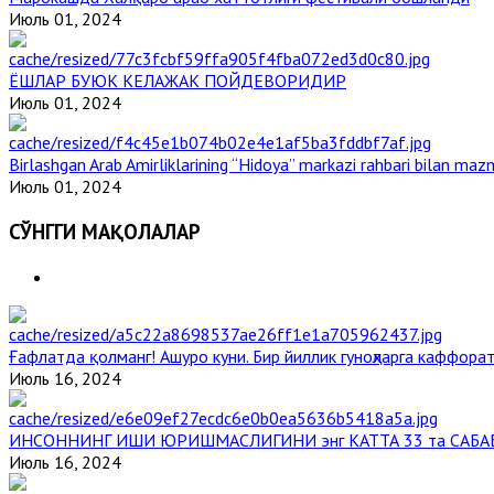
Июль 01, 2024
ЁШЛАР БУЮК КЕЛАЖАК ПОЙДЕВОРИДИР
Июль 01, 2024
Birlashgan Arab Amirliklarining “Hidoya” markazi rahbari bilan mazm
Июль 01, 2024
СЎНГГИ МАҚОЛАЛАР
Ғафлатда қолманг! Ашуро куни. Бир йиллик гуноҳларга каффорат
Июль 16, 2024
ИНСОННИНГ ИШИ ЮРИШМАСЛИГИНИ энг КАТТА 33 та САБА
Июль 16, 2024