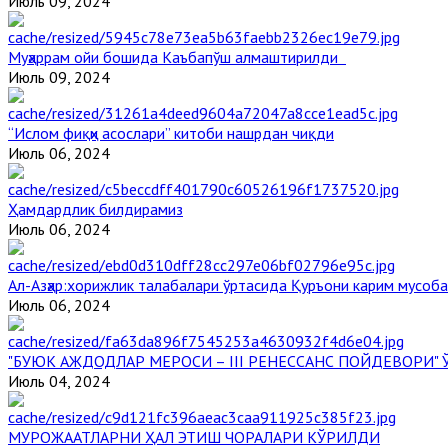
Июль 09, 2024
Муҳаррам ойи бошида Каъбапўш алмаштирилди
Июль 09, 2024
“Ислом фиқҳи асослари” китоби нашрдан чиқди
Июль 06, 2024
Ҳамдардлик билдирамиз
Июль 06, 2024
Aл-Aзҳар:хорижлик талабалари ўртасида Қуръони карим мусоб
Июль 06, 2024
"БУЮК АЖДОДЛАР МЕРОСИ – III РЕНЕССАНС ПОЙДЕВОРИ
Июль 04, 2024
МУРОЖААТЛАРНИ ҲАЛ ЭТИШ ЧОРАЛАРИ КЎРИЛДИ