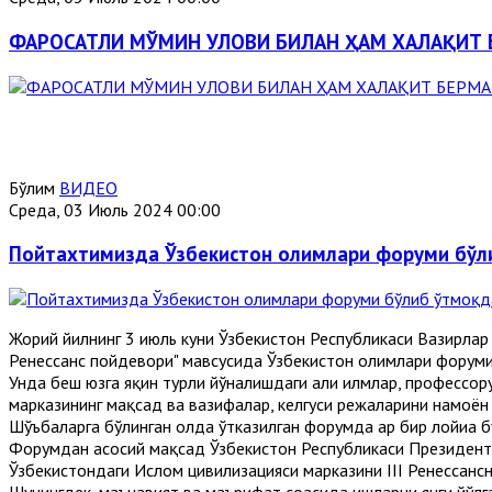
ФАРОСАТЛИ МЎМИН УЛОВИ БИЛАН ҲАМ ХАЛАҚИТ
Бўлим
ВИДЕО
Среда, 03 Июль 2024 00:00
Пойтахтимизда Ўзбекистон олимлари форуми бўл
Жорий йилнинг 3 июль куни Ўзбекистон Республикаси Вазирлар 
Ренессанс пойдевори" мавсусида Ўзбекистон олимлари форуми
Унда беш юзга яқин турли йўналишдаги аҳли илмлар, профессо
марказининг мақсад ва вазифалар, келгуси режаларини намоё
Шўъбаларга бўлинган ҳолда ўтказилган форумда ҳар бир лойиҳа
Форумдан асосий мақсад Ўзбекистон Республикаси Президент
Ўзбекистондаги Ислом цивилизацияси марказини III Ренессанс