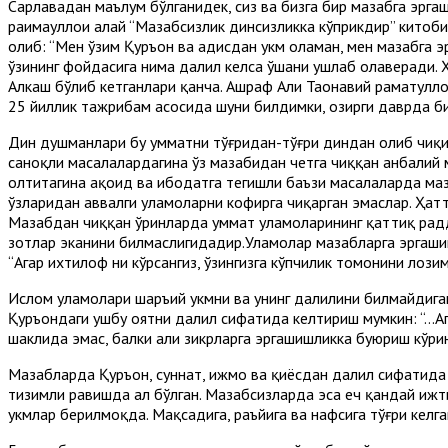
Сарлавҳадан маълум бўлганидек, сиз ва бизга бир мазҳабга эр
раҳимаҳуллоҳи алайҳ “Мазҳабсизлик динсизликка кўприкдир” кито
олиб: “Мен ўзим Қуръон ва ҳадисдан ҳукм оламан, мен мазҳабга
ўзининг фойдасига нима далил келса ўшани ушлаб олаверади. Ҳ
Алкаш бўлиб кетганлари қанча. Ашраф Али Таҳонавий раҳматулл
25 йиллик тажрибам асосида шуни билдимки, ҳозирги даврда би
Дин душманлари бу умматни тўғридан-тўғри диндан олиб чиқиб
саноқли масалалардагина ўз мазҳабидан четга чиққан ҳанбалий м
олтитагина ақоид ва ибодатга тегишли баъзи масалаларда мазҳа
ўзларидан аввалги уламоларни кофирга чиқарган эмаслар. Ҳат
Мазҳабдан чиққан ўринларда уммат уламоларининг қаттиқ радд
зотлар эканини билмаслигидадир.Уламолар мазҳабларга эргашиш
“Агар ихтилоф ни кўрсангиз, ўзингизга кўпчилик томонини лози
Ислом уламолари шаръий ҳукмни ва унинг далилини билмайдига
Қуръондаги ушбу оятни далил сифатида келтириш мумкин: “…Агар
шаклида эмас, балки аҳли зикрларга эргашишликка буюриш кўр
Мазҳабларда Қуръон, суннат, ижмо ва қиёсдан далил сифатида
тизимли равишда ҳал бўлган. Мазҳабсизларда эса ҳеч қандай иж
ҳукмлар берилмоқда. Мақсадига, раъйига ва нафсига тўғри кел