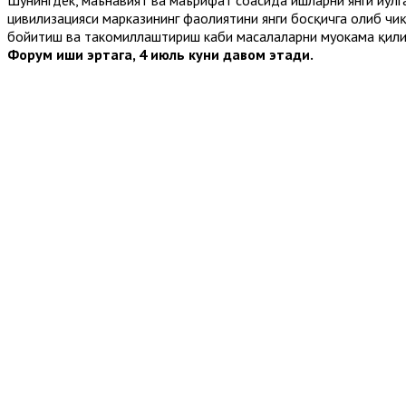
Шунингдек, маънавият ва маърифат соҳасида ишларни янги йўл
цивилизацияси марказининг фаолиятини янги босқичга олиб чи
бойитиш ва такомиллаштириш каби масалаларни муҳокама қил
Форум иши эртага, 4 июль куни давом этади.