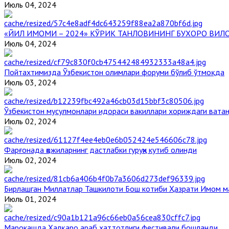
Июль 04, 2024
«ЙИЛ ИМОМИ – 2024» КЎРИК ТАНЛОВИНИНГ БУХОРО ВИЛ
Июль 04, 2024
Пойтахтимизда Ўзбекистон олимлари форуми бўлиб ўтмоқда
Июль 03, 2024
Ўзбекистон мусулмонлари идораси вакиллари хориждаги вата
Июль 02, 2024
Фарғонада ҳожиларнинг дастлабки гуруҳи кутиб олинди
Июль 02, 2024
Бирлашган Миллатлар Ташкилоти Бош котиби Ҳазрати Имом 
Июль 01, 2024
Марокашда Халқаро араб хаттотлиги фестивали бошланди