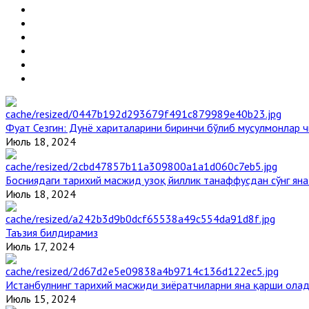
Фуат Сезгин: Дунё хариталарини биринчи бўлиб мусулмонлар ч
Июль 18, 2024
Босниядаги тарихий масжид узоқ йиллик танаффусдан сўнг ян
Июль 18, 2024
Таъзия билдирамиз
Июль 17, 2024
Истанбулнинг тарихий масжиди зиёратчиларни яна қарши ола
Июль 15, 2024