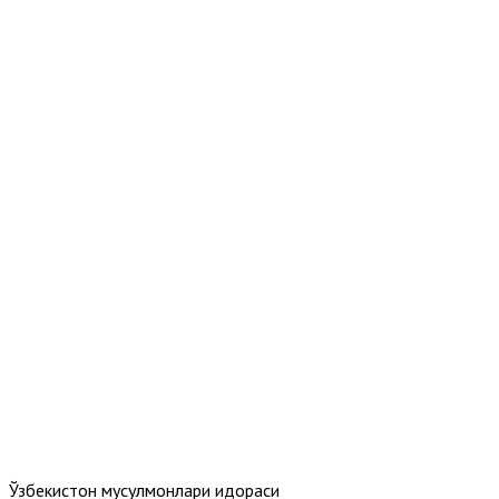
Ўзбекистон мусулмонлари идораси