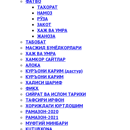
ФАТВО
ТАҲОРАТ
НАМОЗ
РЎЗА
ЗАКОТ
ҲАЖ ВА УМРА
ЖАНОЗА
ТАБОБАТ
МАСЖИД БУНЁДКОРЛАРИ
ҲАЖ ВА УМРА
ҲАМКОР САЙТЛАР
АЛОҚА
ҚУРЪОНИ КАРИМ (дастур)
ҚУРЪОНИ КАРИМ
ҲАДИСИ ШАРИФ
ФИҚҲ
СИЙРАТ ВА ИСЛОМ ТАРИХИ
ТАФСИРИ ИРФОН
ХОРИЖДАГИ ЮРТДОШИМ
РАМАЗОН-2020
РАМАЗОН-2021
МУФТИЙ МИНБАРИ
KUTUBXONA