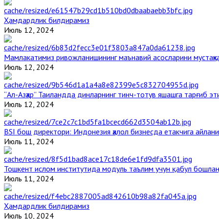
Ҳамдардлик билдирамиз
Июль 12, 2024
Мамлакатимиз ривожланишининг маънавий асосларини мустаҳка
Июль 12, 2024
“Ал-Азҳар” Таиландда динларнинг тинч-тотув яшашга тарғиб э
Июль 12, 2024
BSI бош директори: Индонезия ҳалол бизнесда етакчига айлани
Июль 11, 2024
Тошкент ислом институтида модуль таълим учун қабул бошла
Июль 11, 2024
Ҳамдардлик билдирамиз
Июль 10, 2024