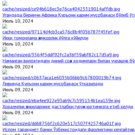
Угандада биринчи Aфрика Қуръони карим мусобақаси бўлиб ўт
Июль 10, 2024
Икки томонлама ҳамкорлик йўлга қўйилди
Июль 10, 2024
Наманган вилоятидаги диний соҳа ходимлари билан учрашув бў
Июль 09, 2024
Ливияда Қуръони карим мусобақаси ўтказилади
Июль 09, 2024
Хоразмлик ҳожиларнинг дастлабки гуруҳи юртимизга етиб келди
Июль 09, 2024
Ислом тараққиёт банки Ўзбекистондаги фаолиятини кенгайти