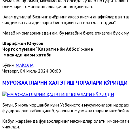
Бемазҳаблар омма, мусулмонлар орсида кўплаб нотўғри талқин 
олимлари томонидан аллақачон ҳал қилинган.
Алҳамдулиллаҳ! Бизнинг диёрнинг аксар қисми ҳанафийлардан та
чиқдим ва саҳиҳ ҳадисларга бино қилинган ҳолатда топдим”.
Мазҳаб имомларимиздан ҳам, бу мазҳабни бизга етказган буюк м
Шарифжон Юнусов
Чортоқ тумани “Ҳазрати ибн Аббос” жоме
масжиди имом хатиби
Бўлим
МАҚОЛА
Четверг, 04 Июль 2024 00:00
МУРОЖААТЛАРНИ ҲАЛ ЭТИШ ЧОРАЛАРИ КЎРИЛДИ
Бугун, 3 июль чоршанба куни Ўзбекистон мусулмонлари идора
фуқароларни қабул қилиб, уларнинг мурожаатларини ижобий ҳа
Қабул жараёнида фуқароларнинг масжидлар ҳолати, имом-хати
чиқилди.