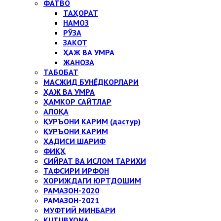
ФАТВО
ТАҲОРАТ
НАМОЗ
РЎЗА
ЗАКОТ
ҲАЖ ВА УМРА
ЖАНОЗА
ТАБОБАТ
МАСЖИД БУНЁДКОРЛАРИ
ҲАЖ ВА УМРА
ҲАМКОР САЙТЛАР
АЛОҚА
ҚУРЪОНИ КАРИМ (дастур)
ҚУРЪОНИ КАРИМ
ҲАДИСИ ШАРИФ
ФИҚҲ
СИЙРАТ ВА ИСЛОМ ТАРИХИ
ТАФСИРИ ИРФОН
ХОРИЖДАГИ ЮРТДОШИМ
РАМАЗОН-2020
РАМАЗОН-2021
МУФТИЙ МИНБАРИ
KUTUBXONA