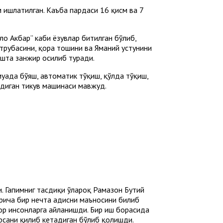
 ишлатилган. Каъба пардаси 16 қисм ва 7
лоҳ Aкбар” каби ёзувлар битилган бўлиб,
 трубасини, қора тошини ва Яманий устунини
ашта занжир осилиб туради.
уада бўяш, автоматик тўқиш, қўлда тўқиш,
йдиган тикув машинаси мавжуд.
и. Гапимниг тасдиқи ўлароқ Рамазон Бутий
ларича бир нечта ҳадисни маъносини билиб
арор инсонларга айланишди. Бир иш борасида
арсани қилиб кетадиган бўлиб қолишди.