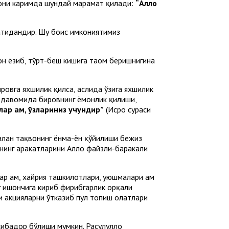
ъони каримда шундай марҳамат қилади:
“Аллоҳ
матидандир. Шу боис имкониятимиз
он ёзиб, тўрт-беш кишига таом беришнигина
ировга яхшилик қилса, аслида ўзига яхшилик
г давомида бировнинг ёмонлик қилиши,
лар ҳам, ўзлариниз учундир”
(Исро сураси
билан тақвонинг ёнма-ён қўйилиши бежиз
нинг ҳаракатларини Аллоҳ файзли-баракали
р ҳам, хайрия ташкилотлари, уюшмалари ҳам
нг ишончига кириб фирибгарлик орқали
и акцияларни ўтказиб пул топиш ҳолатлари
сибадор бўлиши мумкин. Расулуллоҳ