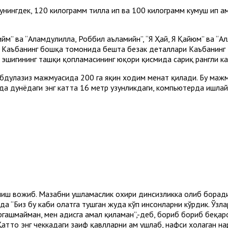
нингдек, 120 килограмм тилла ип ва 100 килограмм кумуш ип ҳам
йм” ва “Aлҳамдулиллаҳ, Роббил аъламийн”, “Я Ҳай, Я Қайюм” ва “Aл
ган Каъбанинг бошқа томонида бешта безак деталлари Каъбанинг
а эшигининг ташқи қопламасининг юқори қисмида сариқ рангли к
дулазиз мажмуасида 200 га яқин ходим меҳнат қилади. Бу мажм
унда дунёдаги энг катта 16 метр узунликдаги, компьютерда ишла
гашиш вожиб. Мазҳабни ушламаслик охири динсизликка олиб борад
бида “Биз бу каби ҳолатга тушган жуда кўп инсонларни кўрдик. Ўз
 эргашмайман, мен ҳадисга амал қиламан”,-деб, бориб бориб беқ
атто энг чеккадаги заиф қавлларни ҳам ушлаб, нафси хоҳлаган н