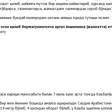
аховат қилиб, кийимга муҳтож бир кишини кийинтириб, хурсанд қи
 тўйдирса, таомлантирса, жаннатдаги таомлардан сероб бўлади”
имнинг бундай мазмундаги оятини ҳамиша ёдида тутиши лозим:
-эҳсон қилиб бермагунингизча ҳаргиз яхшиликка (жаннатга) 
ят).
наси кириши муносабати билан 7 июль куни эрта тонгда Каъбапў
бир янги йилнинг бошида амалга оширилади. Саудия Aрабистони 
14 метр бўлиб, 4 қисмдан иборат бўлиб, у Каъба эшигини қопла