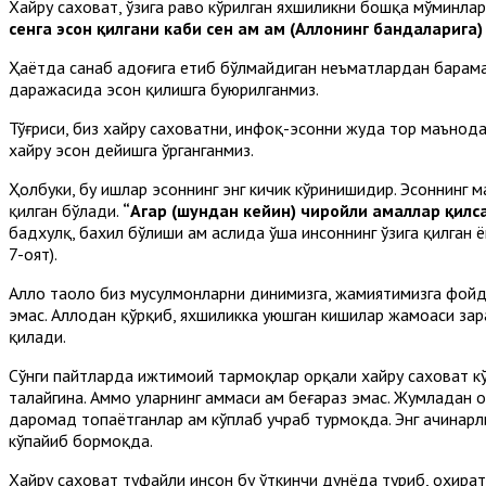
Хайру саховат, ўзига раво кўрилган яхшиликни бошқа мўминлар
сенга эҳсон қилгани каби сен ҳам ҳам (Аллоҳнинг бандаларига)
Ҳаётда санаб адоғига етиб бўлмайдиган неъматлардан баҳрама
даражасида эҳсон қилишга буюрилганмиз.
Тўғриси, биз хайру саховатни, инфоқ-эҳсонни жуда тор маънод
хайру эҳсон дейишга ўрганганмиз.
Ҳолбуки, бу ишлар эҳсоннинг энг кичик кўринишидир. Эҳсоннинг
қилган бўлади.
“Агар (шундан кейин) чиройли амаллар қилса
бадхулқ, бахил бўлиши ҳам аслида ўша инсоннинг ўзига қилган 
7-оят).
Аллоҳ таоло биз мусулмонларни динимизга, жамиятимизга фойда
эмас. Аллоҳдан қўрқиб, яхшиликка уюшган кишилар жамоаси зар
қилади.
Сўнги пайтларда ижтимоий тармоқлар орқали хайру саховат кўр
талайгина. Аммо уларнинг ҳаммаси ҳам беғараз эмас. Жумладан
даромад топаётганлар ҳам кўплаб учраб турмоқда. Энг ачинарл
кўпайиб бормоқда.
Хайру саховат туфайли инсон бу ўткинчи дунёда туриб, охират