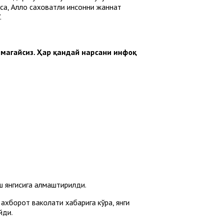
лса, Аллоҳ саховатли инсонни жаннат
.
етмагайсиз. Ҳар қандай нарсани инфоқ
ш янгисига алмаштирилди.
ахборот ваколати хабарига кўра, янги
йди.