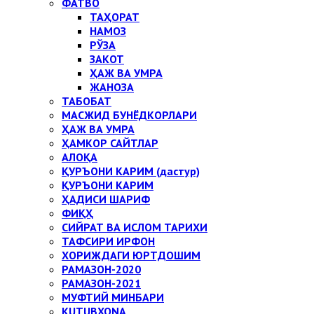
ФАТВО
ТАҲОРАТ
НАМОЗ
РЎЗА
ЗАКОТ
ҲАЖ ВА УМРА
ЖАНОЗА
ТАБОБАТ
МАСЖИД БУНЁДКОРЛАРИ
ҲАЖ ВА УМРА
ҲАМКОР САЙТЛАР
АЛОҚА
ҚУРЪОНИ КАРИМ (дастур)
ҚУРЪОНИ КАРИМ
ҲАДИСИ ШАРИФ
ФИҚҲ
СИЙРАТ ВА ИСЛОМ ТАРИХИ
ТАФСИРИ ИРФОН
ХОРИЖДАГИ ЮРТДОШИМ
РАМАЗОН-2020
РАМАЗОН-2021
МУФТИЙ МИНБАРИ
KUTUBXONA