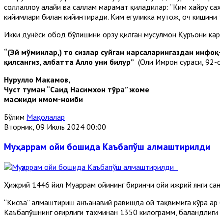
соллаллоҳу алайҳи ва саллам марҳамат қиладилар: “Ким хайру с
кийимлари билан кийинтиради. Ким егуликка муҳтож, оч кишини
Икки дунёси обод бўлишини орзу қилган мусулмон Қуръони кар
“(Эй мўминлар,) то сизлар суйган нарсаларингаздан инфоқ
қилсангиз, албатта Аллоҳ уни билур”
(Оли Имрон сураси, 92-о
Нурулло Маҳкамов,
Чуст туман “Саид Насимхон тўра” жоме
масжиди имом-
ноиби
Бўлим
Мақолалар
Вторник, 09 Июль 2024 00:00
Муҳаррам ойи бошида Каъбапўш алмаштирилди
Ҳижрий 1446 йил Муҳаррам ойининг биринчи ойи ҳижрий янги са
“Кисва” алмаштириш анъанавий равишда ой тақвимига кўра ҳар 
Каъбапўшнинг оғирлиги тахминан 1350 килограмм, баландлиги 