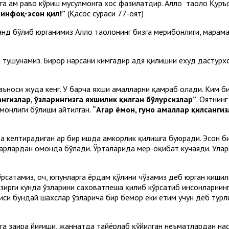
га ҳам раво кўриш мусулмонга хос фазилатдир. Аллоҳ таоло Қур
 инфоқ-эҳсон қил!”
(Қасос сураси 77-оят)
нд бўлиб юрганимиз Аллоҳ таолонинг бизга меҳрибонлиги, марҳа
а тушунамиз. Бирор нарсани кимгадир ҳадя қилишни ёхуд дастурх
 маъноси жуда кенг. У барча яхши амалларни қамраб олади. Ким б
нгизлар, ўзларингизга яхшилик қилган бўлурсизлар”
. Оятнин
ёмонлиги бўлиши айтилган.
“Агар ёмон, гуноҳ амаллар қилсангиз
 келтирадиган ҳар бир ишда ҳамкорлик қилишга буюради. Эҳсон 
арлардан омонда бўлади. Ўрталарида меҳр-оқибат кучаяди. Улар
сатамиз, оч, юпунларга ёрдам қўлини чўзамиз деб юрган кишила
 ҳозирги кунда ўзларини саховатпеша қилиб кўрсатиб инсонларни
иси бундай шахслар ўзларича бир бемор ёки ётим учун деб турл
га заҳира йиғиши, жаннатда тайёрлаб қўйилган неъматлардан на