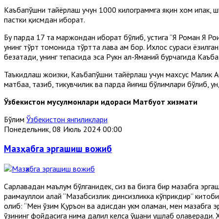
Каъбапўшни тайёрлаш учун 1000 килограммга яқин хом ипак, шу
пастки қисмдан иборат.
Бу парда 17 та маржондан иборат бўлиб, устига “Я Роҳман Я Роҳи
унинг тўрт томонида тўртта лавҳа ҳам бор. Ихлос сураси ёзил
безатади, унинг тепасида эса Рукн ал-Яманий бурчагида Каъб
Таъкидлаш жоизки, Каъбапўшни тайёрлаш учун махсус Малик Aб
матбаа, тазҳиб, тикувчилик ва парда йиғиш бўлимлари бўлиб, 
Ўзбекистон мусулмонлари идораси Матбуот хизмати
Бўлим
Ўзбекистон янгиликлари
Понедельник, 08 Июль 2024 00:00
Мазҳабга эргашиш вожиб
Сарлавҳадан маълум бўлганидек, сиз ва бизга бир мазҳабга эр
раҳимаҳуллоҳи алайҳ “Мазҳабсизлик динсизликка кўприкдир” кито
олиб: “Мен ўзим Қуръон ва ҳадисдан ҳукм оламан, мен мазҳабга
ўзининг фойдасига нима далил келса ўшани ушлаб олаверади. Ҳ