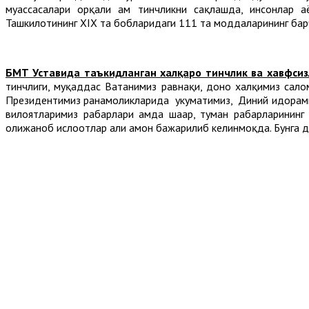
муассасалари орқали ҳам тинчликни сақлашда, инсонлар 
Ташкилотининг XIX та бобларидаги 111 та моддаларининг барч
БМТ Уставида таъкидланган халқаро тинчлик ва хавфсизл
тинчлиги, муқаддас Ватанимиз равнақи, доно халқимиз сало
Президентимиз раҳнамоликларида ҳукуматимиз, Диний идорам
вилоятларимиз раҳбарлари ҳамда шаҳар, туман раҳбарларин
олижаноб ислоҳотлар ҳали ҳамон бажарилиб келинмоқда. Бунга д