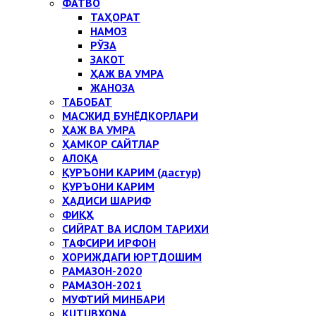
ФАТВО
ТАҲОРАТ
НАМОЗ
РЎЗА
ЗАКОТ
ҲАЖ ВА УМРА
ЖАНОЗА
ТАБОБАТ
МАСЖИД БУНЁДКОРЛАРИ
ҲАЖ ВА УМРА
ҲАМКОР САЙТЛАР
АЛОҚА
ҚУРЪОНИ КАРИМ (дастур)
ҚУРЪОНИ КАРИМ
ҲАДИСИ ШАРИФ
ФИҚҲ
СИЙРАТ ВА ИСЛОМ ТАРИХИ
ТАФСИРИ ИРФОН
ХОРИЖДАГИ ЮРТДОШИМ
РАМАЗОН-2020
РАМАЗОН-2021
МУФТИЙ МИНБАРИ
KUTUBXONA