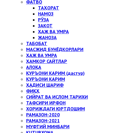
ФАТВО
ТАҲОРАТ
НАМОЗ
РЎЗА
ЗАКОТ
ҲАЖ ВА УМРА
ЖАНОЗА
ТАБОБАТ
МАСЖИД БУНЁДКОРЛАРИ
ҲАЖ ВА УМРА
ҲАМКОР САЙТЛАР
АЛОҚА
ҚУРЪОНИ КАРИМ (дастур)
ҚУРЪОНИ КАРИМ
ҲАДИСИ ШАРИФ
ФИҚҲ
СИЙРАТ ВА ИСЛОМ ТАРИХИ
ТАФСИРИ ИРФОН
ХОРИЖДАГИ ЮРТДОШИМ
РАМАЗОН-2020
РАМАЗОН-2021
МУФТИЙ МИНБАРИ
KUTUBXONA