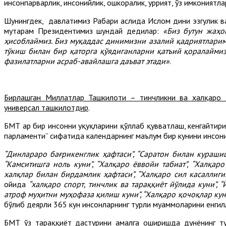
инсонпарварлик, инсонийлик, ошкоралик, ҳуррият, ўз имкониятл
Шунингдек, давлатимиз Раҳбари аслида Ислом дини эзгулик в
муҳтарам Президентимиз шундай дедилар:
«Биз бутун жаҳо
ҳисоблаймиз. Биз муқаддас динимизни азалий қадриятлари
тўкиш билан бир қаторга қўядиганларни қатъий қоралаймиз
фазилатларни асраб-авайлашга даъват этади»
.
Бирлашган Миллатлар Ташкилоти – тинчликни ва халқаро 
универсал ташкилотдир
.
БМТ ҳар бир инсонни ҳуқуқларини қўллаб қувватлаш, кенгайтир
парламенти” сифатида календарнинг маълум бир кунини инсония
“Динлараро бағрикенглик ҳафтаси”, “Саратон билан курашиш
“Камситишга ноль куни”, “Халқаро ёввойи табиат”, “Халқ
халқлар билан бирдамлик ҳафтаси”, “Халқаро сил касаллиг
ойида
“халқаро спорт, тинчлик ва тараққиёт йўлида куни”,
атроф муҳитни муҳофаза қилиш куни”, “Халқаро қочоқлар куни
бўлиб деярли 365 кун инсонларнинг турли муаммоларини енги
БМТ ўз тараққиёт дастурини амалга оширишда дунёнинг ту