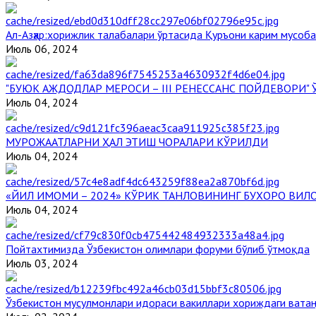
Aл-Aзҳар:хорижлик талабалари ўртасида Қуръони карим мусоб
Июль 06, 2024
"БУЮК АЖДОДЛАР МЕРОСИ – III РЕНЕССАНС ПОЙДЕВОРИ
Июль 04, 2024
МУРОЖААТЛАРНИ ҲАЛ ЭТИШ ЧОРАЛАРИ КЎРИЛДИ
Июль 04, 2024
«ЙИЛ ИМОМИ – 2024» КЎРИК ТАНЛОВИНИНГ БУХОРО ВИЛ
Июль 04, 2024
Пойтахтимизда Ўзбекистон олимлари форуми бўлиб ўтмоқда
Июль 03, 2024
Ўзбекистон мусулмонлари идораси вакиллари хориждаги вата