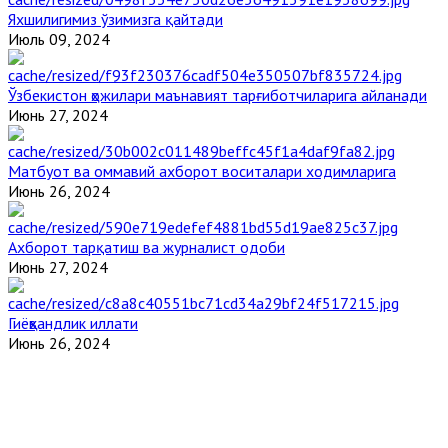
Яхшилигимиз ўзимизга қайтади
Июль 09, 2024
Ўзбекистон ҳожилари маънавият тарғиботчиларига айланади
Июнь 27, 2024
Матбуот ва оммавий ахборот воситалари ходимларига
Июнь 26, 2024
Ахборот тарқатиш ва журналист одоби
Июнь 27, 2024
Гиёҳвандлик иллати
Июнь 26, 2024