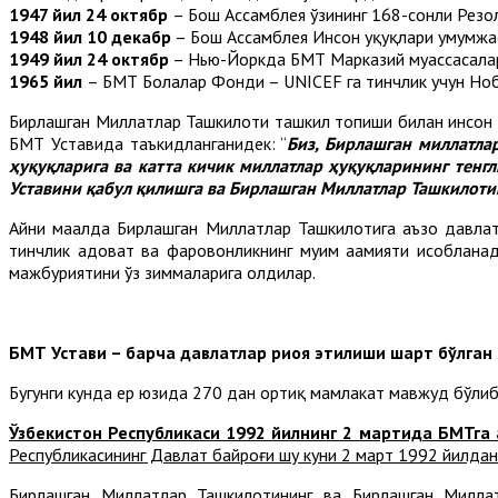
1947 йил 24 октябр
– Бош Ассамблея ўзининг 168-сонли Резо
1948 йил 10 декабр
– Бош Ассамблея Инсон ҳуқуқлари умумжаҳ
1949 йил 24 октябр
– Нью-Йоркда БМТ Марказий муассасалар
1965 йил
– БМТ Болалар Фонди – UNICEF га тинчлик учун Но
Бирлашган Миллатлар Ташкилоти ташкил топиши билан инсон ва
БМТ Уставида таъкидланганидек: “
Биз, Бирлашган миллатлар
ҳуқуқларига ва катта кичик миллатлар ҳуқуқларининг тен
Уставини қабул қилишга ва Бирлашган Миллатлар Ташкилоти
Айни маҳалда Бирлашган Миллатлар Ташкилотига аъзо давла
тинчлик адоват ва фаровонликнинг муҳим аҳамияти ҳисобланад
мажбуриятини ўз зиммаларига олдилар.
БМТ Устави – барча давлатлар риоя этилиши шарт бўлган 
Бугунги кунда ер юзида 270 дан ортиқ мамлакат мавжуд бўлиб,
Ўзбекистон Республикаси 1992 йилнинг 2 мартида БМТга 
Республикасининг Давлат байроғи шу куни 2 март 1992 йилдан
Бирлашган Миллатлар Ташкилотининг ва Бирлашган Миллат