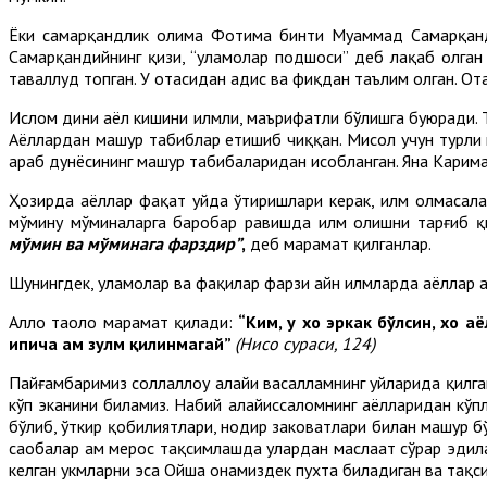
Ёки самарқандлик олима Фотима бинти Муҳаммад Самарқанди
Самарқандийнинг қизи, “уламолар подшоси” деб лақаб олган
таваллуд топган. У отасидан ҳадис ва фиқҳдан таълим олган. Ота
Ислом дини аёл кишини илмли, маърифатли бўлишга буюради. Та
Аёллардан машҳур табиблар етишиб чиққан. Мисол учун турли
араб дунёсининг машҳур табибаларидан ҳисобланган. Яна Карима
Ҳозирда аёллар фақат уйда ўтиришлари керак, илм олмасала
мўмину мўминаларга баробар равишда илм олишни тарғиб қи
мўмин ва мўминага фарздир”
,
деб марҳамат қилганлар.
Шунингдек, уламолар ва фақиҳлар фарзи айн илмларда аёллар ҳа
Ал­лоҳ таоло марҳамат қилади:
“Ким, у хоҳ эркак бўл­син, хоҳ
ипича ҳам зулм қилинмагай”
(Нисо сураси
, 124)
Пайғамбаримиз соллаллоҳу алайҳи васалламнинг уйларида қилг
кўп эканини биламиз. Набий алайҳиссаломнинг аёлларидан кўпл
бўлиб, ўткир қобилиятлари, нодир заковатлари билан машҳур б
саҳобалар ҳам мерос тақсимлашда улардан маслаҳат сўрар эдил
келган ҳукмларни эса Ойша онамиздек пухта биладиган ва тақс