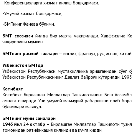
-
Конференцияларга хизмат қилиш бошқармаси,
-
Умумий хизмат бошқармаси,
-
БМТнинг Женева бўлими.
БМТ сессияси
йилда бир марта чақирилади. Хавфсизлик Кен
чақирилиши мумкин.
БМТнинг расмий тиллари
— инглиз, француз, рус, испан, хитой
Ўзбекистон БМТда
Ўзбекистон Республикаси мустақилликка эришганидан сўнг 
Ўзбекистон Республикасининг Давлат байроғи кўтарилди.
1993
Котибият
Котибият Бирлашган Миллатлар Ташкилотининг Бош Ассамбл
амалга оширади. Уни умумий маъмурий раҳбарликни олиб бор
бўлимлари мавжуд.
БМТнинг муҳим саналари
1945 йил 24 октябр
– Бирлашган Миллатлар Ташкилоти тузилд
томонидан ратификация қилинди ва кучга кирди.