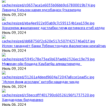
Ливияда Қуръони карим мусобақаси ўтказилади
Июль 09, 2024
Хоразмлик ҳожиларнинг дастлабки гуруҳи юртимизга етиб келди
Июль 09, 2024
Ислом тараққиёт банки Ўзбекистондаги фаолиятини кенгайти
Июль 09, 2024
Муҳаррам ойи бошида Каъбапўш алмаштирилди
Июль 09, 2024
“Ислом фиқҳи асослари” китоби нашрдан чиқди
Июль 06, 2024
Ҳамдардлик билдирамиз
Июль 06, 2024