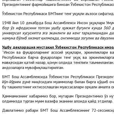
Президентининг фармойишига биноан Ўзбекистон Республикаси
Ўзбекистон Республикаси БМТнинг тенг ҳуқуқли аъзоси сифати
1948 йил 10 декабрда Бош Ассамблеяси Инсон ҳуқуқлари Умум
бор ўз ифодасини топган ушбу ҳужжат бугунги кунда 360 д
универсал хусусиятга эга эканлиги ва кенг тарқалишидан д
намуна бўлиб хизмат қилмоқда, онгимизда эзгулик ва ёвузл
Ушбу декларация мустақил Ўзбекистон Республикаси имзо
“Инсон ва фуқароларнинг асосий ҳуқуқлари, эркинликлари в
Республикаси барча фуқаролари тенг ҳуқуқ ва эркинликларг
мавқесидан қатий назар, қонун олдида тенглиги таъминланган.
андозаларга мувофиқлаштирилган.
БМТ Бош Ассамблеясида Ўзбекистон Республикаси Президент
йўл-йўриғи дунё миқёсидаги муаммолар билан бирга қўшиб оч
бу ташкилотнинг ихтисослашган муассасалари орқали амалга 
Ҳаммамизнинг хабаримиз бор, муҳтарам Президентимиз ўз ну
олдимизда турган муҳим вазифа эканини алоҳида қайд этдилар.
Давлатимиз раҳбари БМТ Бош Ассамблеясининг 72-сессияси