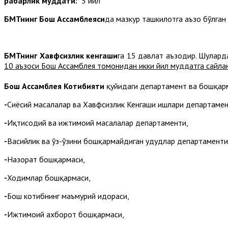
раҳбарлик муддати:
5 йил
БМТнинг Бош Ассамблеяси
да мазкур ташкилотга аъзо бўлган
БМТнинг Хавфсизлик кенгаши
га 15 давлат аъзодир. Шулар
10 аъзоси Бош Ассамблея томонидан икки йил муддатга сайла
Бош Ассамблея Котибияти
қуйидаги департамент ва бошқарм
-
Сиёсий масалалар ва Хавфсизлик Кенгаши ишлари департамен
-
Иқтисодий ва ижтимоий масалалар департаменти,
-
Васийлик ва ўз-ўзини бошқармайдиган ҳудудлар департаменти
-
Назорат бошқармаси,
-
Ходимлар бошқармаси,
-
Бош котибнинг маъмурий идораси,
-
Ижтимоий ахборот бошқармаси,