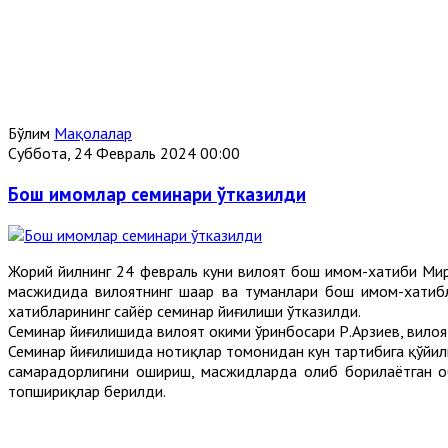
Бўлим
Мақолалар
Суббота, 24 Февраль 2024 00:00
Бош имомлар семинари ўтказилди
Жорий йилнинг 24 февраль куни вилоят бош имом-хатиби М
масжидида вилоятнинг шаҳар ва туманлари бош имом-хатиб
хатибларининг сайёр семинар йиғилиши ўтказилди.
Семинар йиғилишида вилоят ҳокими ўринбосари Р.Арзиев, вилоя
Семинар йиғилишида нотиқлар томонидан кун тартибига қўйил
самарадорлигини ошириш, масжидларда олиб борилаётган о
топшириқлар берилди.