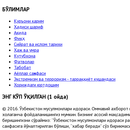
БЎЛИМЛАР
Қуръони карим
Ҳадиси шариф
Ақида
Фиқҳ
Сийрат ва ислом тарихи
Ҳаж ва умра
Кутубхона
Фатволар
Табобат
Аёллар саҳифаси
Экстремизм ва терроризм - тарраққиёт кушандаси
Хориждаги юртдошим
ЭНГ КЎП ЎҚИЛГАН (1 ойда)
© 2016. Ўзбекистон мусулмонлари идораси. Оммавий ахборот 
хоҳлаганча фойдаланишингиз мумкин. Бизнинг асосий мақсадими
беришингизни сўраймиз: “Ўзбекистон мусулмонлари идораси рас
саҳифасига йўналтирилган бўлиши, “хабар беради” сўз бирикмас