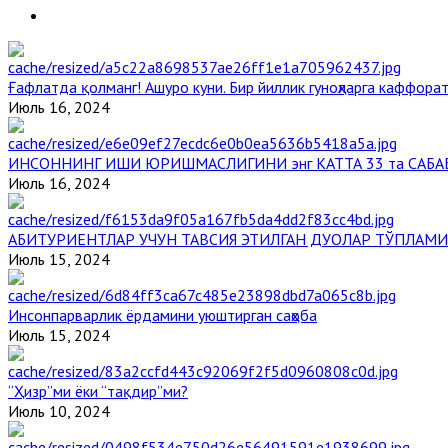
Ғафлатда қолманг! Ашуро куни. Бир йиллик гуноҳларга каффорат
Июль 16, 2024
ИНСОННИНГ ИШИ ЮРИШМАСЛИГИНИ энг КАТТА 33 та САБА
Июль 16, 2024
АБИТУРИЕНТЛАР УЧУН ТАВСИЯ ЭТИЛГАН ДУОЛАР ТЎПЛАМИ
Июль 15, 2024
Инсонпарварлик ёрдамини уюштирган саҳоба
Июль 15, 2024
“Ҳизр”ми ёки “тақдир”ми?
Июль 10, 2024