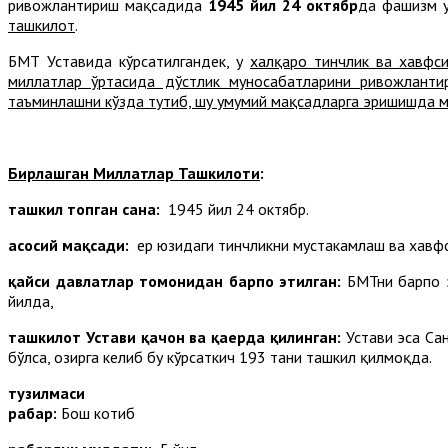
ривожлантириш мақсадида
1945 йил 24 октябр
да фашизм у
ташкилот
.
БМТ Уставида кўрсатилгандек, у
халқаро тинчлик ва хавфси
миллатлар ўртасида дўстлик муносабатларини ривожланти
таъминлашни кўзда тутиб, шу умумий мақсадларга эришишда м
Бирлашган Миллатлар Ташкилоти
:
ташкил топган сана:
1945 йил 24 октябр.
асосий мақсади:
ер юзидаги тинчликни мустаҳкамлаш ва хавф
қайси давлатлар томонидан барпо этилган:
БМТни барпо э
йилда,
ташкилот Устави қачон ва қаерда қилинган:
Устави эса Са
бўлса, ҳозирга келиб бу кўрсаткич 193 тани ташкил қилмоқда.
тузилмаси
раҳбар:
Бош котиб