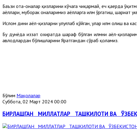
Баъзи ота-оналар қизларини кўчага чиқармай, ҳеч қаерда ўқит
аёллари, муборак оналаримиз аёлларга илм ўргатиш, шариат ҳу
Ислом дини аёл-қизларни улуғлаб қўйган, улар илм олиш ва касб
Бу дунёда иззат охиратда шараф бўлган илмни аёл-қизларим
авлодлардан бўлишларини Яратгандан сўраб қоламиз.
Бўлим
Мақолалар
Суббота, 02 Март 2024 00:00
БИРЛАШГАН МИЛЛАТЛАР ТАШКИЛОТИ ВА ЎЗБЕ