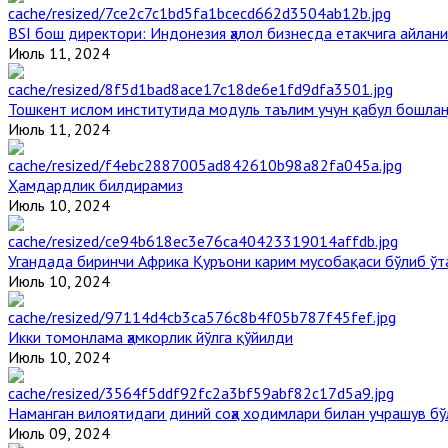
BSI бош директори: Индонезия ҳалол бизнесда етакчига айлани
Июль 11, 2024
Тошкент ислом институтида модуль таълим учун қабул бошла
Июль 11, 2024
Ҳамдардлик билдирамиз
Июль 10, 2024
Угандада биринчи Aфрика Қуръони карим мусобақаси бўлиб ўт
Июль 10, 2024
Икки томонлама ҳамкорлик йўлга қўйилди
Июль 10, 2024
Наманган вилоятидаги диний соҳа ходимлари билан учрашув бў
Июль 09, 2024