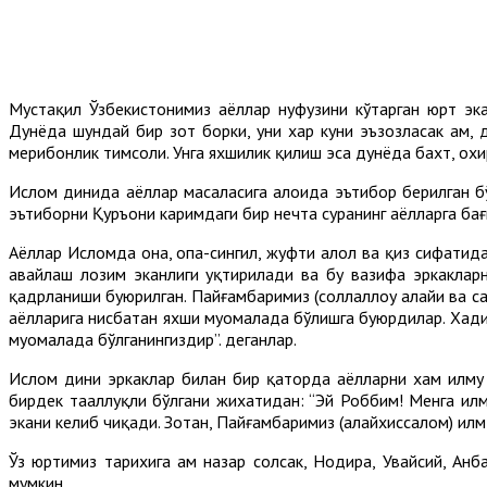
Мустақил Ўзбекистонимиз аёллар нуфузини кўтарган юрт эка
Дунёда шундай бир зот борки, уни хар куни эъзозласак ҳам, д
меҳрибонлик тимсоли. Унга яхшилик қилиш эса дунёда бахт, о
Ислом динида аёллар масаласига алоҳида эътибор берилган бў
эътиборни Қуръони каримдаги бир нечта суранинг аёлларга бағ
Аёллар Исломда она, опа-сингил, жуфти ҳалол ва қиз сифатида
авайлаш лозим эканлиги уқтирилади ва бу вазифа эркакларн
қадрланиши буюрилган. Пайғамбаримиз (соллаллоҳу алайҳи ва с
аёлларига нисбатан яхши муомалада бўлишга буюрдилар. Хадисл
муомалада бўлганингиздир”. деганлар.
Ислом дини эркаклар билан бир қаторда аёлларни хам илму 
бирдек тааллуқли бўлгани жихатидан: “Эй Роббим! Менга ил
экани келиб чиқади. Зотан, Пайғамбаримиз (алайхиссалом) илм
Ўз юртимиз тарихига ҳам назар солсак, Нодира, Увайсий, Ан
мумкин.