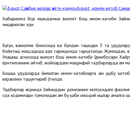
Хабарингиз бор яқиндагина вилоят бош имом-хатиби Зайни
чиқарилган эди.
Бугун, вакиллик биносида ва бундан ташқари 3 та ҳудудла
бойитиш мақсадида ҳадя тариқасида тарқатилди. Жумладан, в
Улашиш асносида вилоят бош имом-хатиби ўринбосари Хайрул
ёритилганини айтиб, жойлардаги маърифий тадбирларда ҳам м
Бошқа ҳудудларда йиғилган имом-хатибларга ҳам ушбу кито
кераклиги тушунтириб ўтилди.
Тадбирлар якунида Зайниддин домланинг келгусидаги фаолия
соҳа ходимлари томонидан ҳам бу каби ижодий ишлар амалга о