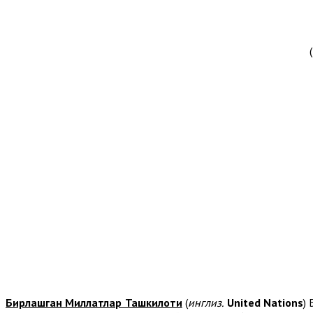
Бирлашган Миллатлар Ташкилоти
(
инглиз.
United Nations
)