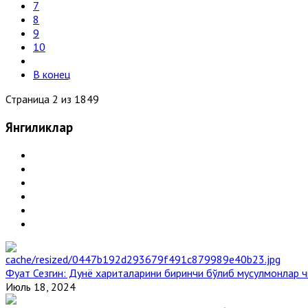
7
8
9
10
В конец
Страница 2 из 1849
Янгиликлар
Фуат Сезгин: Дунё хариталарини биринчи бўлиб мусулмонлар ч
Июль 18, 2024