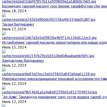
Босниядаги тарихий масжид узоқ йиллик танаффусдан сўнг ян
Июль 18, 2024
Таъзия билдирамиз
Июль 17, 2024
Истанбулнинг тарихий масжиди зиёратчиларни яна қарши ола
Июль 15, 2024
Ҳамдардлик билдирамиз
Июль 12, 2024
Мамлакатимиз ривожланишининг маънавий асосларини мустаҳка
Июль 12, 2024
“Ал-Азҳар” Таиландда динларнинг тинч-тотув яшашга тарғиб э
Июль 12, 2024