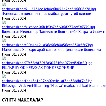
Июль 02, 2024
Фарғонада ҳожиларнинг дастлабки гуруҳи кутиб олинди
Июль 02, 2024
Бирлашган Миллатлар Ташкилоти Бош котиби Ҳазрати Имом 
Июль 01, 2024
Марокашда Халқаро араб хаттотлиги фестивали бошланди
Июль 01, 2024
ЁШЛАР БУЮК КЕЛАЖАК ПОЙДЕВОРИДИР
Июль 01, 2024
Birlashgan Arab Amirliklarining “Hidoya” markazi rahbari bilan mazm
Июль 01, 2024
СЎНГГИ МАҚОЛАЛАР