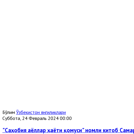
Бўлим
Ўзбекистон янгиликлари
Суббота, 24 Февраль 2024 00:00
"Саҳобия аёллар ҳаёти қомуси" номли китоб Сам