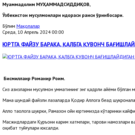
Муҳаммадолим
МУҲАММАДСИДДИҚОВ
,
Ўзбекистон
мусулмонлари
идораси
раиси
ўринбосари
.
Бўлим
Мақолалар
Среда, 10 Апрель 2024 00:00
ЮРТГА ФАЙЗУ БАРАКА, ҚАЛБГА ҚУВОНЧ БАҒИШЛА
Бисмиллаҳир Роҳманир Роҳим.
Сиз азизларни мусулмон умматининг энг қадрли айёми бўлган 
Мана шундай файзли лаҳзаларда Қодир Аллоҳга беҳад шукронал
Аллоҳ таолога шукрки, Рамазон ойи юртимизда кўтаринки кайфи
Масжидлардаги Қуръони карим хатмлари, таровиҳ намозлари в
оқибат туйғулари юксалди.