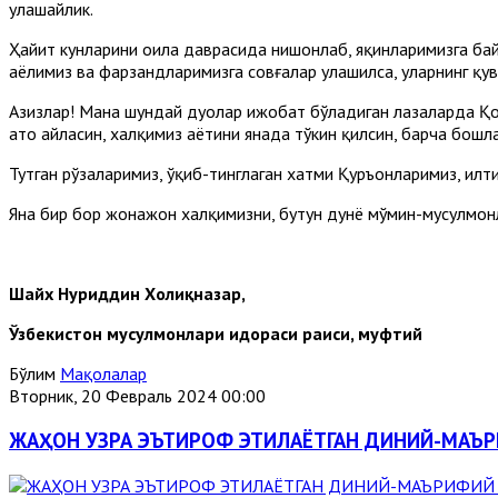
улашайлик.
Ҳайит кунларини оила даврасида нишонлаб, яқинларимизга байра
аёлимиз ва фарзандларимизга совғалар улашилса, уларнинг қуво
Азизлар! Мана шундай дуолар ижобат бўладиган лаҳзаларда Қ
ато айласин, халқимиз ҳаётини янада тўкин қилсин, барча бошл
Тутган рўзаларимиз, ўқиб-тинглаган хатми Қуръонларимиз, илти
Яна бир бор жонажон халқимизни, бутун дунё мўмин-мусулмо
Шайх Нуриддин Холиқназар,
Ўзбекистон мусулмонлари идораси раиси, муфтий
Бўлим
Мақолалар
Вторник, 20 Февраль 2024 00:00
ЖАҲОН УЗРА ЭЪТИРОФ ЭТИЛАЁТГАН ДИНИЙ-МАЪ