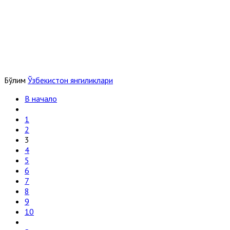
Бўлим
Ўзбекистон янгиликлари
В начало
1
2
3
4
5
6
7
8
9
10