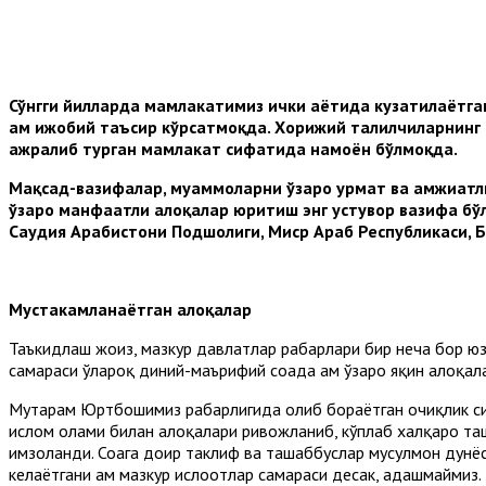
Сўнгги йилларда мамлакатимиз ички ҳаётида кузатилаётга
ҳам ижобий таъсир кўрсатмоқда. Хорижий таҳлилчиларнинг
ажралиб турган мамлакат сифатида намоён бўлмоқда.
Мақсад-вазифалар, муаммоларни ўзаро ҳурмат ва ҳамжиҳат
ўзаро манфаатли алоқалар юритиш энг устувор вазифа бўлм
Саудия Арабистони Подшоҳлиги, Миср Араб Республикаси, 
Мустаҳкамланаётган алоқалар
Таъкидлаш жоиз, мазкур давлатлар раҳбарлари бир неча бор ю
самараси ўлароқ диний-маърифий соҳада ҳам ўзаро яқин алоқала
Муҳтарам Юртбошимиз раҳбарлигида олиб бораётган очиқлик си
ислом олами билан алоқалари ривожланиб, кўплаб халқаро та
имзоланди. Соҳага доир таклиф ва ташаббуслар мусулмон дун
келаётгани ҳам мазкур ислоҳотлар самараси десак, адашмаймиз.