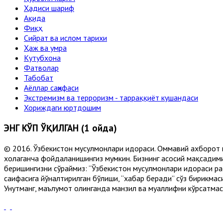
Ҳадиси шариф
Ақида
Фиқҳ
Сийрат ва ислом тарихи
Ҳаж ва умра
Кутубхона
Фатволар
Табобат
Аёллар саҳифаси
Экстремизм ва терроризм - тарраққиёт кушандаси
Хориждаги юртдошим
ЭНГ КЎП ЎҚИЛГАН (1 ойда)
© 2016. Ўзбекистон мусулмонлари идораси. Оммавий ахборот 
хоҳлаганча фойдаланишингиз мумкин. Бизнинг асосий мақсадими
беришингизни сўраймиз: “Ўзбекистон мусулмонлари идораси рас
саҳифасига йўналтирилган бўлиши, “хабар беради” сўз бирикмас
Унутманг, маълумот олинганда манзил ва муаллифни кўрсатмасл