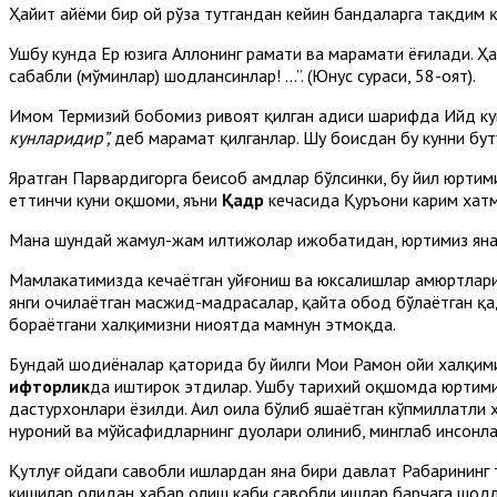
Ҳайит айёми бир ой рўза тутгандан кейин бандаларга тақдим 
Ушбу кунда Ер юзига Аллоҳнинг раҳмати ва марҳамати ёғилади. 
сабабли (мўминлар) шодлансинлар! ...”. (Юнус сураси, 58-оят).
Имом Термизий бобомиз ривоят қилган ҳадиси шарифда Ийд кун
кунларидир”,
деб марҳамат қилганлар. Шу боисдан бу кунни бу
Яратган Парвардигорга беҳисоб ҳамдлар бўлсинки, бу йил юрти
еттинчи куни оқшоми, яъни
Қадр
кечасида Қуръони карим хатм
Мана шундай жамул-жам илтижолар ижобатидан, юртимиз янада 
Мамлакатимизда кечаётган уйғониш ва юксалишлар ҳамюртларими
янги очилаётган масжид-мадрасалар, қайта обод бўлаётган қа
бораётгани халқимизни ниҳоятда мамнун этмоқда.
Бундай шодиёналар қаторида бу йилги Моҳи Раҳмон ойи халқим
ифторлик
да иштирок этдилар. Ушбу тарихий оқшомда юртимизн
дастурхонлари ёзилди. Аҳил оила бўлиб яшаётган кўпмиллатли 
нуроний ва мўйсафидларнинг дуолари олиниб, минглаб инсонла
Қутлуғ ойдаги савобли ишлардан яна бири давлат Раҳбарининг
кишилар ҳолидан хабар олиш каби савобли ишлар барчага шодл