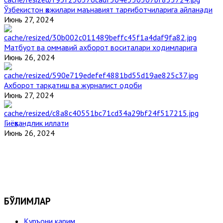
Ўзбекистон ҳожилари маънавият тарғиботчиларига айланади
Июнь 27, 2024
Матбуот ва оммавий ахборот воситалари ходимларига
Июнь 26, 2024
Ахборот тарқатиш ва журналист одоби
Июнь 27, 2024
Гиёҳвандлик иллати
Июнь 26, 2024
БЎЛИМЛАР
Қуръони карим