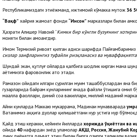
Республикамиздаги эҳтиёжманд, ижтимоий кўмакка муҳтож
36 5
“Вақф”
хайрия жамоат фонди
“Инсон”
марказлари билан ҳамко
Ҳазрати Алишер Навоий “
Кимки бир кўнгли бузуғнинг хотирин
моҳияти билан ҳамоҳангдир.
Имом Термизий ривоят қилган ҳадиси шарифда Пайғамбаримиз с
сизлар заифларингиз туфайли ризқланасиз ва муваффақиятга
Шундай экан, қутлуғ ойларда қалбига шодлик кирган мана шун
ҳаётимизга фаровонлик ато этади.
Рамазон ойидаги илгари сурилган муҳим ташаббуслардан яна б
гузарларида байрам кунларининг янада файзли ўтишига омил б
маҳалла фаоллари, диний соҳа вакиллари, миллий маданий марк
Айни кунларда Маккаю мукаррама, Мадинаи мунавварада
умр
Ватанимиз ҳаққига дуолар қилишаётгани нур устига нур бўлмоқ
Қайд этиш керакки, кейинги йилларда
хорижда ўқиётган ва 
ойида
40
нафардан зиёд уламолар
АҚШ, Россия, Жанубий Кор
дину диёнатга даъват этиш билан бирга ҳозирги таҳликали вазия