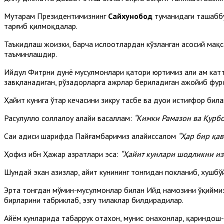
Муҳтарам Президентимизнинг
Сайхунобод
туманидаги ташаббус
тарғиб қилмоқдалар.
Таъкидлаш жоизки, барча ислоҳотлардан кўзланган асосий мақ
таъминлашдир.
Ийдул Фитрни дунё мусулмонлари қатори юртимиз аҳли ҳам катт
завқланадиган, рўзадорларга ажрлар бериладиган ажойиб фур
Ҳайит кунига ўтар кечасини зикру тасбеҳ ва дуои истиғфор би
Расулуллоҳ соллалоҳу алайҳи васаллам:
“Кимки Рамазон ва Қурбо
Саҳиҳ ҳадиси шарифда Пайғамбаримиз алайҳиссалом
“Ҳар бир қав
Ҳофиз ибн Ҳажар ҳазратлари эса:
“Ҳайит кунлари шодликни и
Шундай экан азизлар, ҳайит кунининг тонгидан покланиб, хушбў
Эрта тонгдан мўмин-мусулмонлар билан Ийд намозини ўқиймиз
бирларини табриклаб, эзгу тилаклар билдирадилар.
Айём кунларида табаррук отахон, мунис онахонлар, қариндош-