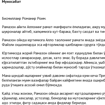
Муносабат
Бисмиллаҳир Роҳманир Роҳим.
Рамазон ҳайити Аллоҳнинг раҳмат-мағфирати ёғиладиган, ажру 
шукроналар айтиб, халқимизга қут-барака, бахту саодат ва ти
Рамазон ойида юртимизга Аллоҳ таолонинг раҳмати янада зиёд
Файзли оқшомларда эса ифторликлар қалбларни сурурга тўлдир
Юртимизда жорий Рамазон ойининг ҳам ғоят хушнудлик билан 
ислоҳотлар самарасидир, десак, хато эмас. Бу борада давлат
кўрсатилаётган эътиборнинг яна бир ифодасидир. Айниқса, уш
қариндошлар, дўсту оғайнилар билан муносиб тарзда ўтказиш
Мана шундай ишларнинг узвий давоми сифатида куни кеча Пре
белгиланган муҳим вазифалар байрам кайфиятини янада ошириб,
руҳда ўтишига асосий омил бўлмоқда.
Қайд этиш жоизки, Рамазон ойида аксарият юртдошларимиз рўз
қўшнилар, кексалар, устозлар, беморлар ва муҳтожларнинг кўнг
адо этилди, фитр садақаси ҳамда фидялар берилди.