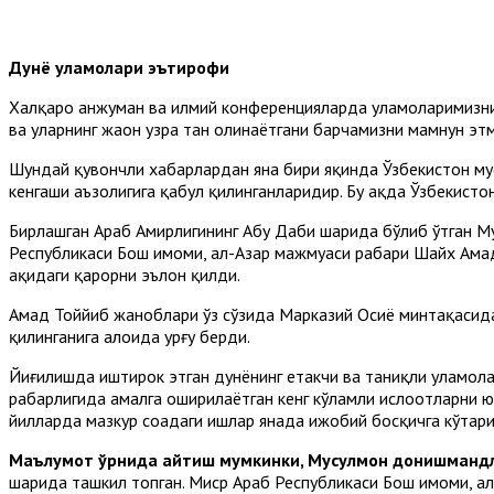
Дунё уламолари эътирофи
Халқаро анжуман ва илмий конференцияларда уламоларимизнин
ва уларнинг жаҳон узра тан олинаётгани барчамизни мамнун эт
Шундай қувончли хабарлардан яна бири яқинда Ўзбекистон м
кенгаши аъзолигига қабул қилинганларидир. Бу ҳақда Ўзбекис
Бирлашган Араб Амирлигининг Абу Даби шаҳрида бўлиб ўтган
Республикаси Бош имоми, ал-Азҳар мажмуаси раҳбари Шайх Аҳм
ҳақидаги қарорни эълон қилди.
Аҳмад Тоййиб жаноблари ўз сўзида Марказий Осиё минтақасида
қилинганига алоҳида урғу берди.
Йиғилишда иштирок этган дунёнинг етакчи ва таниқли уламол
раҳбарлигида амалга оширилаётган кенг кўламли ислоҳотларни ю
йилларда мазкур соҳадаги ишлар янада ижобий босқичга кўтари
Маълумот ўрнида айтиш мумкинки, Мусулмон донишманд
шаҳрида ташкил топган. Миср Араб Республикаси Бош имоми, ал