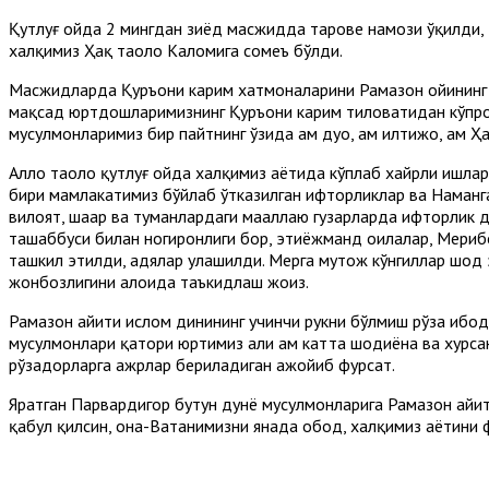
Қутлуғ ойда 2 мингдан зиёд масжидда таровеҳ намози ўқилди,
халқимиз Ҳақ таоло Каломига сомеъ бўлди.
Масжидларда Қуръони карим хатмоналарини Рамазон ойининг 
мақсад юртдошларимизнинг Қуръони карим тиловатидан кўпро
мусулмонларимиз бир пайтнинг ўзида ҳам дуо, ҳам илтижо, ҳам 
Аллоҳ таоло қутлуғ ойда халқимиз ҳаётида кўплаб хайрли ишлар
бири мамлакатимиз бўйлаб ўтказилган ифторликлар ва Наманг
вилоят, шаҳар ва туманлардаги маҳаллаю гузарларда ифторлик
ташаббуси билан ногиронлиги бор, эҳтиёжманд оилалар, Меҳриб
ташкил этилди, ҳадялар улашилди. Меҳрга муҳтож кўнгиллар ш
жонбозлигини алоҳида таъкидлаш жоиз.
Рамазон ҳайити ислом динининг учинчи рукни бўлмиш рўза иб
мусулмонлари қатори юртимиз аҳли ҳам катта шодиёна ва хурсан
рўзадорларга ажрлар бериладиган ажойиб фурсат.
Яратган Парвардигор бутун дунё мусулмонларига Рамазон ҳайи
қабул қилсин, она-Ватанимизни янада обод, халқимиз ҳаётини 