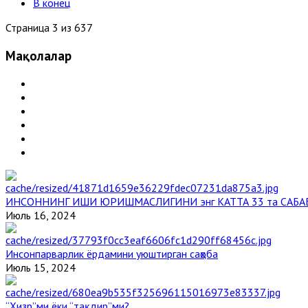
В конец
Страница 3 из 637
Мақолалар
ИНСОННИНГ ИШИ ЮРИШМАСЛИГИНИ энг КАТТА 33 та САБА
Июль 16, 2024
Инсонпарварлик ёрдамини уюштирган саҳоба
Июль 15, 2024
“Ҳизр”ми ёки “тақдир”ми?