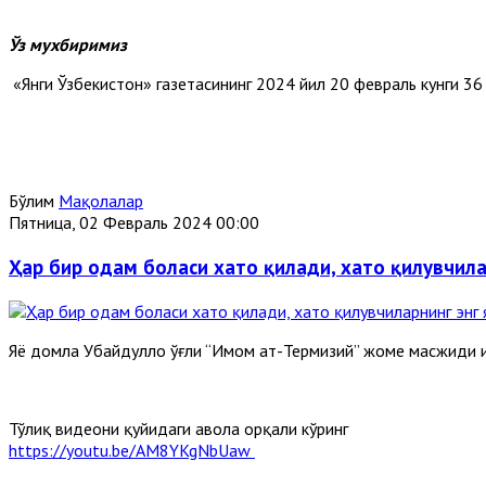
Ўз мухбиримиз
«Янги Ўзбекистон» газетасининг 2024 йил 20 февраль кунги 36 
Бўлим
Мақолалар
Пятница, 02 Февраль 2024 00:00
Ҳар бир одам боласи хато қилади, хато қилувчила
Яҳё домла Убайдуллоҳ ўғли “Имом ат-Термизий” жоме масжиди
Тўлиқ видеони қуйидаги ҳавола орқали кўринг
https://youtu.be/AM8YKgNbUaw