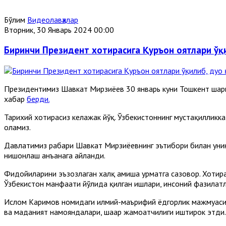
Бўлим
Видеолавҳалар
Вторник, 30 Январь 2024 00:00
Биринчи Президент хотирасига Қуръон оятлари ўқ
Президентимиз Шавкат Мирзиёев 30 январь куни Тошкент шаҳр
хабар
берди.
Тарихий хотирасиз келажак йўқ. Ўзбекистоннинг мустақилликк
оламиз.
Давлатимиз раҳбари Шавкат Мирзиёевнинг эътибори билан уни
нишонлаш анъанага айланди.
Фидойиларини эъзозлаган халқ ҳамиша ҳурматга сазовор. Хотир
Ўзбекистон манфаати йўлида қилган ишлари, инсоний фазилатл
Ислом Каримов номидаги илмий-маърифий ёдгорлик мажмуасид
ва маданият намояндалари, шаҳар жамоатчилиги иштирок этди.