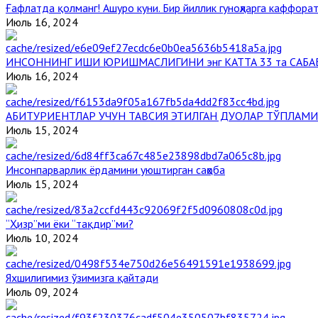
Ғафлатда қолманг! Ашуро куни. Бир йиллик гуноҳларга каффорат
Июль 16, 2024
ИНСОННИНГ ИШИ ЮРИШМАСЛИГИНИ энг КАТТА 33 та САБА
Июль 16, 2024
АБИТУРИЕНТЛАР УЧУН ТАВСИЯ ЭТИЛГАН ДУОЛАР ТЎПЛАМИ
Июль 15, 2024
Инсонпарварлик ёрдамини уюштирган саҳоба
Июль 15, 2024
“Ҳизр”ми ёки “тақдир”ми?
Июль 10, 2024
Яхшилигимиз ўзимизга қайтади
Июль 09, 2024