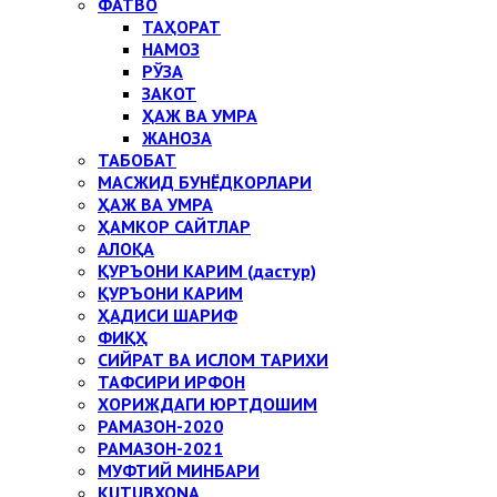
ФАТВО
ТАҲОРАТ
НАМОЗ
РЎЗА
ЗАКОТ
ҲАЖ ВА УМРА
ЖАНОЗА
ТАБОБАТ
МАСЖИД БУНЁДКОРЛАРИ
ҲАЖ ВА УМРА
ҲАМКОР САЙТЛАР
АЛОҚА
ҚУРЪОНИ КАРИМ (дастур)
ҚУРЪОНИ КАРИМ
ҲАДИСИ ШАРИФ
ФИҚҲ
СИЙРАТ ВА ИСЛОМ ТАРИХИ
ТАФСИРИ ИРФОН
ХОРИЖДАГИ ЮРТДОШИМ
РАМАЗОН-2020
РАМАЗОН-2021
МУФТИЙ МИНБАРИ
KUTUBXONA