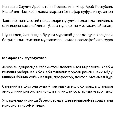
Кенгашга Саудия Арабистони Подшоҳлиги, Миср Араб Республика
Малайзия, Чад каби давлатлардан 16 нафар нуфузли мусулмон
Ташкилотнинг асосий мақсадлари мусулмон оламида тинчликни 
олимларни қадрлайдиган, ўзаро мулоқотни мустаҳкамлайдиган,
Шунингдек, йиғилишда бугунги мураккаб даврда дунё халқлари
бағрикенглик муҳитини мустаҳкамлаш ҳамда исломофобияга мурос
Манфаатли мулоқотлар
Анжуман доирасида Ўзбекистон делегацияси Бирлашган Араб А
кенгаши раҳбари ва Абу Даби тинчлик форуми раиси Шайх Абду
ишлари бўйича собиқ вазири, профессор, доктор Муҳаммад Қура
Самимий ва дўстона руҳда ўтган мазкур мулоқотларда уламола
ҳамкорликни ривожлантириш ва илм-фан соҳаларида ўзаро тажр
Учрашувлар якунида Ўзбекистонда диний-маърифий соҳада амал
муносиб этироф этилди.