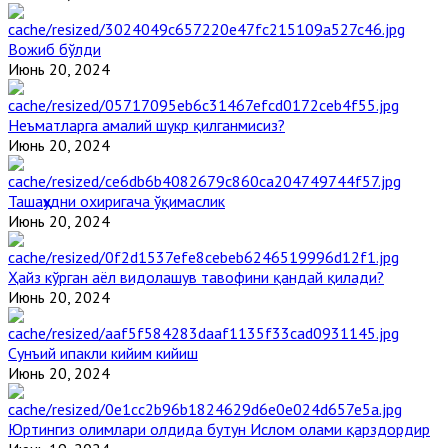
Вожиб бўлди
Июнь 20, 2024
Неъматларга амалий шукр қилганмисиз?
Июнь 20, 2024
Ташаҳҳудни охиригача ўқимаслик
Июнь 20, 2024
Ҳайз кўрган аёл видолашув тавофини қандай қилади?
Июнь 20, 2024
Сунъий ипакли кийим кийиш
Июнь 20, 2024
Юртингиз олимлари олдида бутун Ислом олами қарздордир