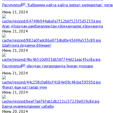
Расулуллоҳ ﷺ “Қабримни қайта-қайта зиёрат қилманглар” де
Июнь 21, 2024
Агар дўзахдан камбағалликдан қўрққанчалик қўрққанида
Июнь 21, 2024
Шайтонга ёрдамчи бўлманг!
Июнь 21, 2024
Расулуллоҳ ﷺ уйқудан турганларида ўқиган дуолари
Июнь 21, 2024
Фақат ёши катталар учун
Июнь 21, 2024
Барча муаммоларнинг сабаби
Июнь 20, 2024